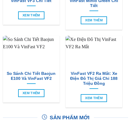
XEM THÊM
So Sánh Chi Tiết Baojun
VinFast VF2 Ra Mắt: Xe
E100 Và VinFast VF2
Điện Đô Thị Giá Chỉ 188
Triệu Đồng
XEM THÊM
XEM THÊM
SẢN PHẨM MỚI
-6%