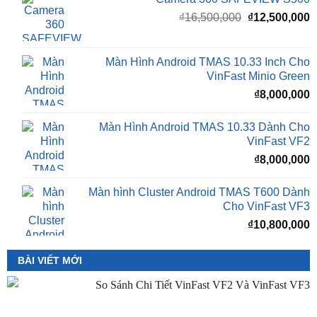
là:
t
₫16,500,000.
l
Màn Hình Android TMAS 10.33 Inch Cho
₫
VinFast Minio Green
₫
8,000,000
Màn Hình Android TMAS 10.33 Dành Cho
VinFast VF2
₫
8,000,000
Màn hình Cluster Android TMAS T600 Dành
Cho VinFast VF3
₫
10,800,000
BÀI VIẾT MỚI