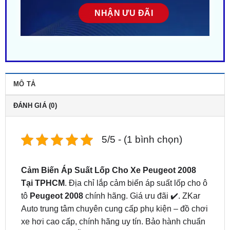
MÔ TẢ
ĐÁNH GIÁ (0)
5/5 - (1 bình chọn)
Cảm Biến Áp Suất Lốp Cho Xe Peugeot 2008
Tại TPHCM
. Địa chỉ lắp cảm biến áp suất lốp cho ô
tô
Peugeot 2008
chính hãng. Giá ưu đãi ✔️. ZKar
Auto trung tâm chuyên cung cấp phụ kiện – đồ chơi
xe hơi cao cấp, chính hãng uy tín. Bảo hành chuẩn
mực dài hạn. Hỗ trợ khách hàng trọn đời. Liên hệ
ngay
0949.60.3979
hoặc
0987.801.029
để được hỗ