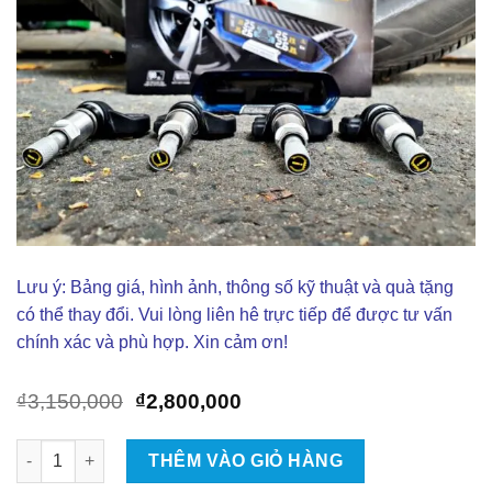
Lưu ý: Bảng giá, hình ảnh, thông số kỹ thuật và quà tặng
có thể thay đổi. Vui lòng liên hê trực tiếp để được tư vấn
chính xác và phù hợp. Xin cảm ơn!
Giá
Giá
₫
3,150,000
₫
2,800,000
gốc
hiện
là:
tại
Cảm Biến Áp Suất Lốp Cho Xe Peugeot 2008 số lượng
THÊM VÀO GIỎ HÀNG
₫3,150,000.
là:
₫2,800,000.