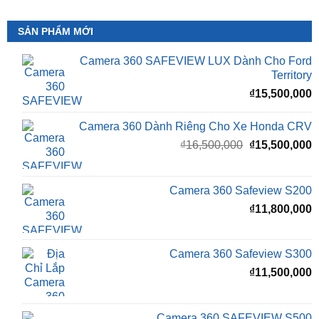
Camera 360 SAFEVIEW LUX Dành Cho Ford
Territory
₫
15,500,000
Camera 360 Dành Riêng Cho Xe Honda CRV
Giá
G
₫
16,500,000
₫
15,500,000
gốc
h
là:
t
₫16,500,000.
l
Camera 360 Safeview S200
₫
₫
11,800,000
Camera 360 Safeview S300
₫
11,500,000
Camera 360 SAFEVIEW S500
Giá
G
₫
16,500,000
₫
12,500,000
gốc
h