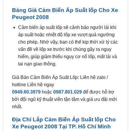
Peugeot 2008
Cảm biến áp suất lốp sẽ cảnh báo người lái khi
áp suất hoặc nhiệt độ lốp xe vượt quá ngưỡng
cho phép. Nhờ vậy, bạn có thể kịp thời xử lý các
vấn đề về lốp xe trước khi chúng gây ra nguy
hiểm, giúp giảm thiểu nguy cơ nổ lốp, mất lái và
tai nạn giao thông.
Giá Bán Cảm Biến Áp Suất Lốp: Liên hệ zalo /
hotline Liên hệ ngay
0949.60.3979
hoặc
0987.801.029
để được hỗ trợ
bởi đội ngũ kỹ thuật viên tận tâm và giá ưu đãi mới
nhất.
Địa Chỉ Lắp Cảm Biến Áp Suất lốp Cho
Xe Peugeot 2008 Tại TP. Hồ Chí Minh
ZKar Auto
miễn phí hoàn toàn 100% phí lắp đặt
cảm biến áp suất lốp
ô tô tận nhà đặc biệt phù hợp