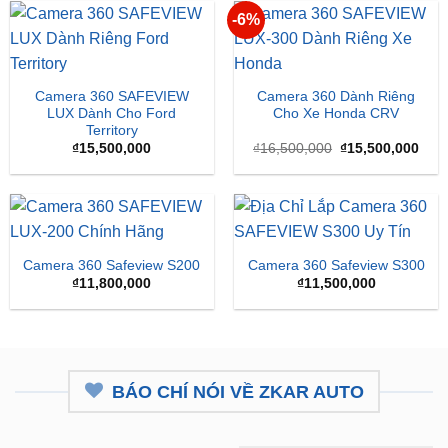
Camera 360 SAFEVIEW
Camera 360 Dành Riêng
LUX Dành Cho Ford
Cho Xe Honda CRV
Territory
Giá
Giá
₫
15,500,000
₫
16,500,000
₫
15,500,000
gốc
hiện
là:
tại
₫16,500,000.
là:
₫15,
Camera 360 Safeview S200
Camera 360 Safeview S300
₫
11,800,000
₫
11,500,000
BÁO CHÍ NÓI VỀ ZKAR AUTO
ZKar Auto tài trợ học bổng kỹ
CEO từng nâng cấp hơn 7.000 ô