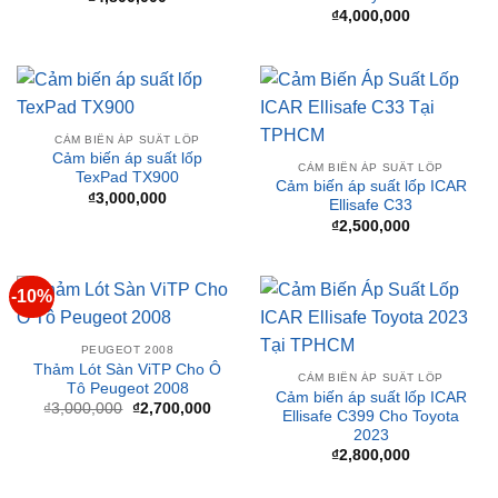
CẢM BIẾN ÁP SUẤT LỐP
Cảm biến áp suất lốp
CẢM BIẾN ÁP SUẤT LỐP
TexPad TX900
Cảm biến áp suất lốp ICAR
₫
3,000,000
Ellisafe C33
₫
2,500,000
-10%
PEUGEOT 2008
Thảm Lót Sàn ViTP Cho Ô
CẢM BIẾN ÁP SUẤT LỐP
Tô Peugeot 2008
Cảm biến áp suất lốp ICAR
Giá
Giá
₫
3,000,000
₫
2,700,000
Ellisafe C399 Cho Toyota
gốc
hiện
2023
là:
tại
₫3,000,000.
là:
₫
2,800,000
₫2,700,000.