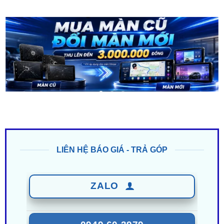
LIÊN HỆ BÁO GIÁ - TRẢ GÓP
ZALO
0949 60 3979