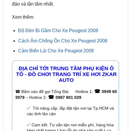
Xem thêm:
Độ Đèn Bi Gầm Cho Xe Peugeot 2008
Cách Âm Chống Ồn Cho Xe Peugeot 2008
Cảm Biến Lùi Cho Xe Peugeot 2008
ĐỊA CHỈ TỚI TRUNG TÂM PHỤ KIỆN Ô
TÔ - ĐỒ CHƠI TRANG TRÍ XE HƠI ZKAR
AUTO
☎
☎
Bấm vào để gọi Tổng Đài
Hotline 1:
0949 60
☎
3979
– Hotline 2:
0987 801 029
✅ Tới nâng cấp, lắp đặt tận nơi tại Tp.HCM và
các tỉnh lân cận
✅ Cam kết: Tư vấn tận nơi miễn phí, hàng hóa
kém chất lượng ( hay lỗi do nhà sản xuất ) =>
hoàn tiền 100%.