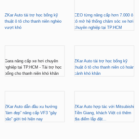
thuật ô tô cho thanh niên nghèo
tô mở hệ thống chăm sóc xe hơi
vượt khó
chuyên nghiệp tại TP.HCM
Gara nâng cấp xe hơi chuyên
ZKar Auto tài trợ học bổng kỹ
nghiệp tại TP.HCM - Tài trợ học
thuật ô tô cho thanh niên có hoàn
bổng cho thanh niên khó khăn
cảnh khó khăn
ZKar Auto dẫn đầu xu hướng
ZKar Auto hợp tác với Mitsubishi
“làm đẹp” nâng cấp VF3 “gây
Tiền Giang, khách Việt có thêm
bão” giới trẻ hiện nay
địa điểm lắp đặt...
FACEBOOK
DẪN ĐƯỜNG