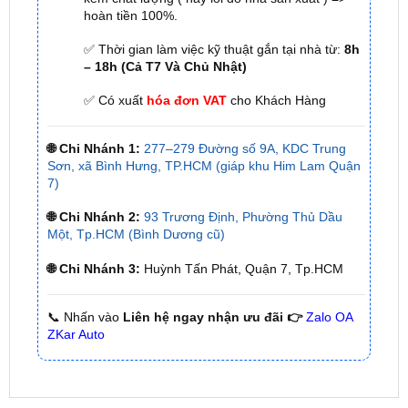
✅ Thời gian làm việc kỹ thuật gắn tại nhà từ:
8h
– 18h (Cả T7 Và Chủ Nhật)
✅ Có xuất
hóa đơn VAT
cho Khách Hàng
🌐 Chi Nhánh 1:
277–279 Đường số 9A, KDC Trung
Sơn, xã Bình Hưng, TP.HCM (giáp khu Him Lam Quận
7)
🌐 Chi Nhánh 2:
93 Trương Định, Phường Thủ Dầu
Một, Tp.HCM (Bình Dương cũ)
🌐 Chi Nhánh 3:
Huỳnh Tấn Phát, Quận 7, Tp.HCM
📞 Nhấn vào
Liên hệ ngay nhận ưu đãi 👉
Zalo OA
ZKar Auto
SẢN PHẨM MỚI