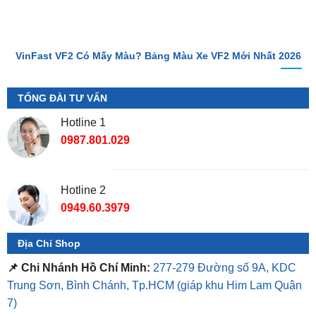
VinFast VF2 Có Mấy Màu? Bảng Màu Xe VF2 Mới Nhất 2026
TỔNG ĐÀI TƯ VẤN
Hotline 1
0987.801.029
Hotline 2
0949.60.3979
Địa Chỉ Shop
📌 Chi Nhánh Hồ Chí Minh:
277-279 Đường số 9A, KDC
Trung Sơn, Bình Chánh, Tp.HCM
(giáp khu Him Lam Quận
7)
📌 Chi Nhánh Bình Dương:
93 Trương Định, P. Hiệp