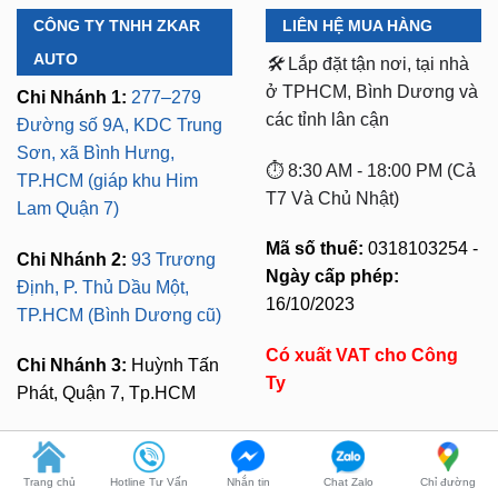
AUTO
🛠️
Lắp đặt tận nơi, tại nhà
ở TPHCM, Bình Dương và
Chi Nhánh 1:
277–279
các tỉnh lân cận
Đường số 9A, KDC Trung
Sơn, xã Bình Hưng,
⏱️ 8:30 AM - 18:00 PM (Cả
TP.HCM (giáp khu Him
T7 Và Chủ Nhật)
Lam Quận 7)
Mã số thuế:
0318103254 -
Chi Nhánh 2:
93 Trương
Ngày cấp phép:
Định, P. Thủ Dầu Một,
16/10/2023
TP.HCM (Bình Dương cũ)
Có xuất VAT cho Công
Chi Nhánh 3:
Huỳnh Tấn
Ty
Phát, Quận 7, Tp.HCM
CHÍNH SÁCH MUA HÀNG
LIÊN HỆ TƯ VẤN
Bảo Mật Thông Tin
Zalo 1:
0949.60.3979
Trang chủ
Hotline Tư Vấn
Nhắn tin
Chat Zalo
Chỉ đường