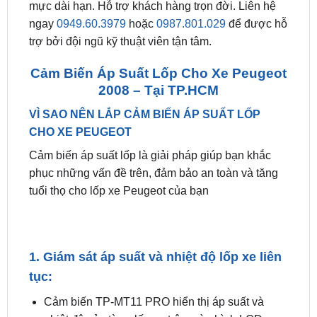
trợ bởi đội ngũ kỹ thuật viên tận tâm.
Cảm Biến Áp Suất Lốp Cho Xe Peugeot
2008 – Tại TP.HCM
VÌ SAO NÊN LẮP CẢM BIẾN ÁP SUẤT LỐP
CHO XE PEUGEOT
Cảm biến áp suất lốp là giải pháp giúp bạn khắc
phục những vấn đề trên, đảm bảo an toàn và tăng
tuổi thọ cho lốp xe Peugeot của bạn
1. Giám sát áp suất và nhiệt độ lốp xe liên
tục:
Cảm biến TP-MT11 PRO hiển thị áp suất và
nhiệt độ của từng lốp xe trên màn hình LCD.
Cảnh báo người lái khi áp suất hoặc nhiệt độ