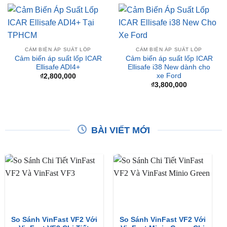
CẢM BIẾN ÁP SUẤT LỐP
CẢM BIẾN ÁP SUẤT LỐP
Cảm biến áp suất lốp ICAR
Cảm biến áp suất lốp ICAR
Ellisafe ADI4+
Ellisafe i38 New dành cho
xe Ford
₫
2,800,000
₫
3,800,000
BÀI VIẾT MỚI
So Sánh VinFast VF2 Với
So Sánh VinFast VF2 Với
VinFast VF3 Chi Tiết
VinFast Minio Green Chi
Tiết
XEM THÊM