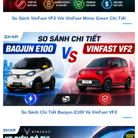
So Sánh VinFast VF2 Với VinFast Minio Green Chi Tiết
So Sánh Chi Tiết Baojun E100 Và VinFast VF2