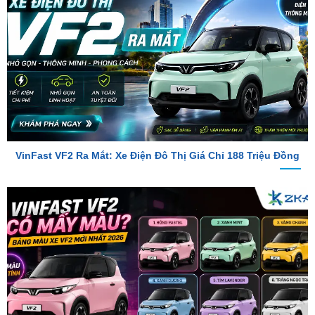
VinFast VF2 Ra Mắt: Xe Điện Đô Thị Giá Chỉ 188 Triệu Đồng