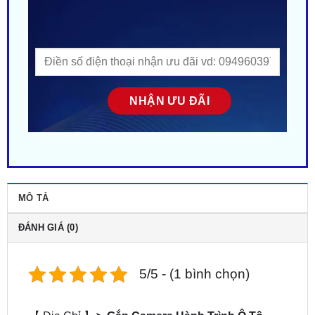
MÔ TẢ
ĐÁNH GIÁ (0)
5/5 - (1 bình chọn)
【 Địa Chỉ 】➤
Gắn Camera Hành Trình Ô Tô
Peugeot 508 tại TPHCM
. ZKar Auto – Trung tâm
uy tín chuyên
Lắp camera hành trình cho xe