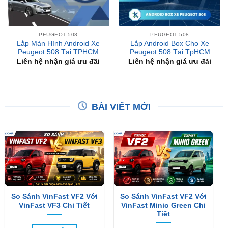
PEUGEOT 508
PEUGEOT 508
Lắp Màn Hình Android Xe
Lắp Android Box Cho Xe
Peugeot 508 Tại TPHCM
Peugeot 508 Tại TpHCM
Liên hệ nhận giá ưu đãi
Liên hệ nhận giá ưu đãi
BÀI VIẾT MỚI
So Sánh VinFast VF2 Với
So Sánh VinFast VF2 Với
VinFast VF3 Chi Tiết
VinFast Minio Green Chi
Tiết
XEM THÊM
XEM THÊM