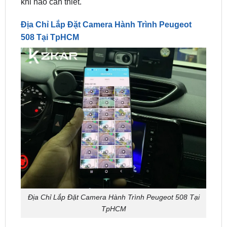
508 Tại TpHCM
Địa Chỉ Lắp Đặt Camera Hành Trình Peugeot 508 Tại
TpHCM
ZKar Auto
là một trong những địa chỉ uy tín, đáp
ứng đầy đủ các tiêu chí trên. Bạn có thể yên tâm