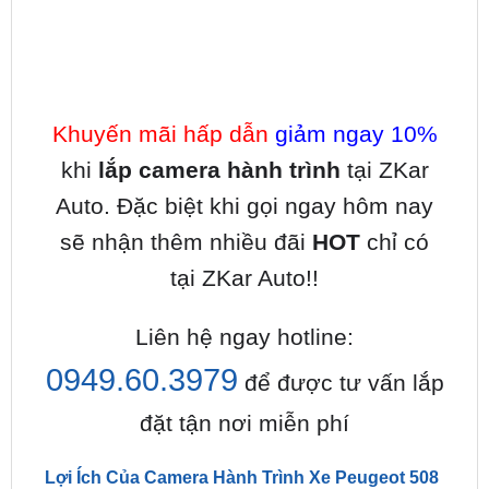
Khuyến mãi hấp dẫn
giảm ngay 10%
khi
lắp camera hành trình
tại ZKar
Auto. Đặc biệt khi gọi ngay hôm nay
sẽ nhận thêm nhiều đãi
HOT
chỉ có
tại ZKar Auto!!
Liên hệ ngay hotline:
0949.60.3979
để được tư vấn lắp
đặt tận nơi miễn phí
Lợi Ích Của Camera Hành Trình Xe Peugeot 508
1. Thiết bị an ninh giám sát xe, bảo vệ xe:
Camera
hành trình cho xe Peugeot 508
có thể ghi hình