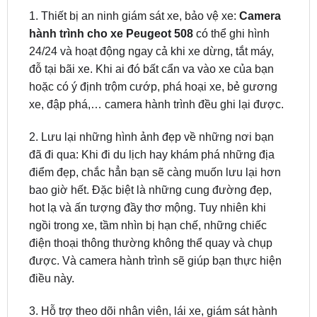
24/24 và hoạt động ngay cả khi xe dừng, tắt máy,
đỗ tại bãi xe. Khi ai đó bất cẩn va vào xe của bạn
hoặc có ý định trộm cướp, phá hoại xe, bẻ gương
xe, đập phá,… camera hành trình đều ghi lại được.
2. Lưu lại những hình ảnh đẹp về những nơi bạn
đã đi qua: Khi đi du lịch hay khám phá những địa
điểm đẹp, chắc hẳn bạn sẽ càng muốn lưu lại hơn
bao giờ hết. Đặc biệt là những cung đường đẹp,
hot lạ và ấn tượng đầy thơ mộng. Tuy nhiên khi
ngồi trong xe, tầm nhìn bị hạn chế, những chiếc
điện thoại thông thường không thể quay và chụp
được. Và camera hành trình sẽ giúp bạn thực hiện
điều này.
3. Hỗ trợ theo dõi nhân viên, lái xe, giám sát hành
khách và hàng hóa: với các doanh nghiệp kinh
doanh vận tải như xe khách, xe buýt, taxi, container,