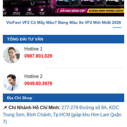
VinFast VF2 Có Mấy Màu? Bảng Màu Xe VF2 Mới Nhất 2026
TỔNG ĐÀI TƯ VẤN
Hotline 1
0987.801.029
Hotline 2
0949.60.3979
Địa Chỉ Shop
📌 Chi Nhánh Hồ Chí Minh:
277-279 Đường số 9A, KDC
Trung Sơn, Bình Chánh, Tp.HCM
(giáp khu Him Lam Quận
7)
📌 Chi Nhánh Bình Dương:
93 Trương Định, P. Hiệp