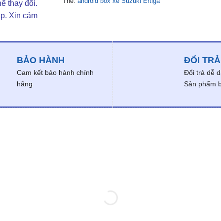
Thẻ:
android box xe Suzuki Ertiga
ể thay đổi.
ợp. Xin cảm
BẢO HÀNH
ĐỔI TRẢ
Cam kết bảo hành chính
Đổi trả dễ 
hãng
Sản phẩm bị