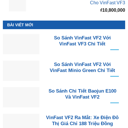
Cho VinFast VF3
₫
10,800,000
BÀI VIẾT MỚI
So Sánh VinFast VF2 Với
VinFast VF3 Chi Tiết
So Sánh VinFast VF2 Với
VinFast Minio Green Chi Tiết
So Sánh Chi Tiết Baojun E100
Và VinFast VF2
VinFast VF2 Ra Mắt: Xe Điện Đô
Thị Giá Chỉ 188 Triệu Đồng