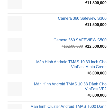
₫
₫
11,800,000
Camera 360 Safeview S300
₫
11,500,000
Camera 360 SAFEVIEW S500
Giá
G
₫
16,500,000
₫
12,500,000
gốc
h
là:
t
₫16,500,000.
l
Màn Hình Android TMAS 10.33 Inch Cho
₫
VinFast Minio Green
₫
8,000,000
Màn Hình Android TMAS 10.33 Dành Cho
VinFast VF2
₫
8,000,000
Màn hình Cluster Android TMAS T600 Dành