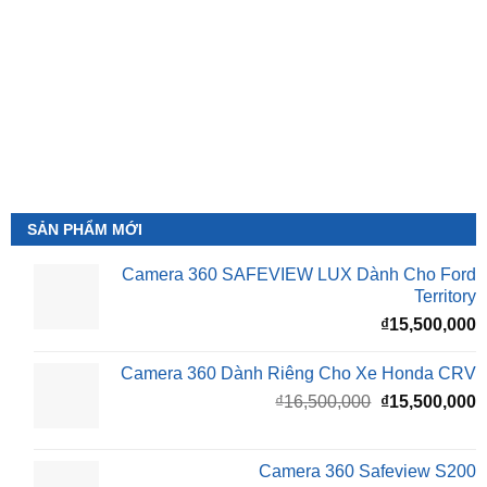
SẢN PHẨM MỚI
Camera 360 SAFEVIEW LUX Dành Cho Ford
Territory
₫
15,500,000
Camera 360 Dành Riêng Cho Xe Honda CRV
Giá
G
₫
16,500,000
₫
15,500,000
gốc
h
là:
t
₫16,500,000.
l
Camera 360 Safeview S200