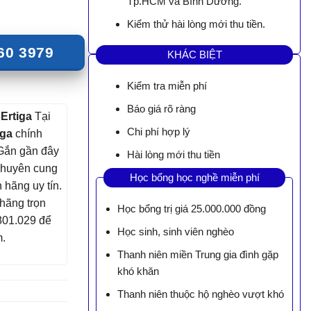
Tp.HCM và Bình Dương.
Kiểm thử hài lòng mới thu tiền.
60 3979
KHÁC BIỆT
Kiểm tra miễn phí
Báo giá rõ ràng
Ertiga
Tại
Chi phí hợp lý
iga
chính
 Gắn gần đây
Hài lòng mới thu tiền
 chuyên cung
Học bổng học nghề miễn phí
 hãng uy tín.
hãng trọn
Học bổng trị giá 25.000.000 đồng
801.029 để
Học sinh, sinh viên nghèo
m.
Thanh niên miền Trung gia đình gặp
khó khăn
Thanh niên thuộc hộ nghèo vượt khó