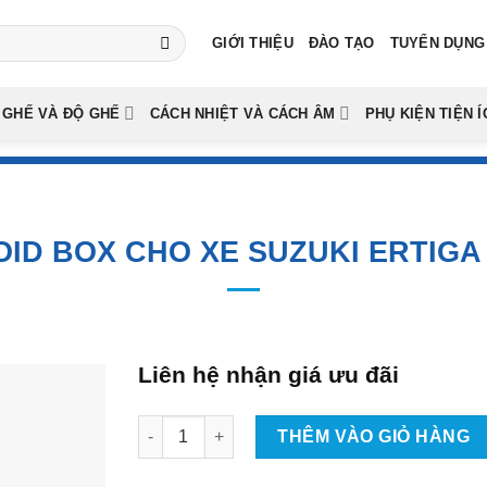
GIỚI THIỆU
ĐÀO TẠO
TUYỂN DỤNG
 GHẾ VÀ ĐỘ GHẾ
CÁCH NHIỆT VÀ CÁCH ÂM
PHỤ KIỆN TIỆN Í
ID BOX CHO XE SUZUKI ERTIGA
Liên hệ nhận giá ưu đãi
Lắp Android Box Cho Xe Suzuki Ertiga Tại Tp
THÊM VÀO GIỎ HÀNG