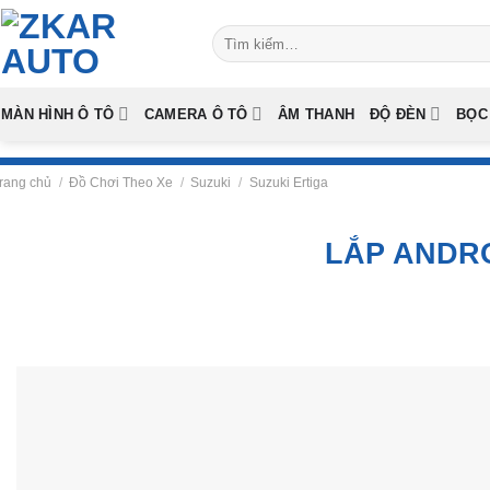
Skip
Tìm
to
kiếm:
content
MÀN HÌNH Ô TÔ
CAMERA Ô TÔ
ÂM THANH
ĐỘ ĐÈN
BỌC
rang chủ
/
Đồ Chơi Theo Xe
/
Suzuki
/
Suzuki Ertiga
LẮP ANDRO