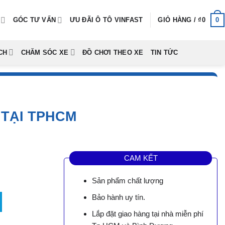
0
GÓC TƯ VẤN
ƯU ĐÃI Ô TÔ VINFAST
GIỎ HÀNG /
₫
0
CH
CHĂM SÓC XE
ĐỒ CHƠI THEO XE
TIN TỨC
 TẠI TPHCM
CAM KẾT
Sản phẩm chất lượng
HCM số lượng
Bảo hành uy tín.
Lắp đặt giao hàng tại nhà miễn phí