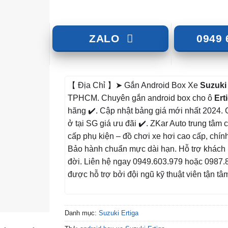
ZALO
0949 
【 Địa Chỉ 】➤ Gắn Android Box Xe
Suzuki 
TPHCM. Chuyên gắn android box cho ô
Ert
hãng ✔️. Cập nhật bảng giá mới nhất 2024.
ở tại SG giá ưu đãi ✔️. ZKar Auto trung tâm
cấp phụ kiện – đồ chơi xe hơi cao cấp, chính
Bảo hành chuẩn mực dài hạn. Hỗ trợ khách 
đời. Liên hệ ngay 0949.603.979 hoặc 0987.
được hỗ trợ bởi đội ngũ kỹ thuật viên tận tâ
Danh mục:
Suzuki Ertiga