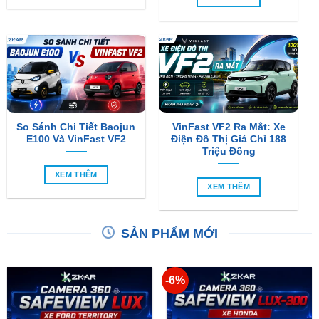
So Sánh Chi Tiết Baojun
VinFast VF2 Ra Mắt: Xe
E100 Và VinFast VF2
Điện Đô Thị Giá Chỉ 188
Triệu Đồng
XEM THÊM
XEM THÊM
SẢN PHẨM MỚI
-6%