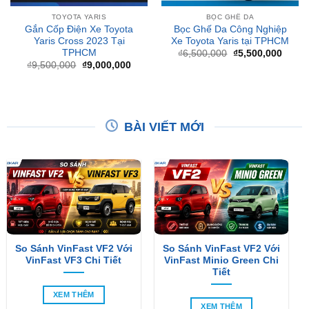
Yaris Cross 2023 Tại
Xe Toyota Yaris tại TPHCM
TPHCM
Giá
Giá
₫
6,500,000
₫
5,500,000
gốc
hiện
Giá
Giá
₫
9,500,000
₫
9,000,000
là:
tại
gốc
hiện
₫6,500,000.
là:
là:
tại
₫5,50
₫9,500,000.
là:
₫9,000,000.
BÀI VIẾT MỚI
So Sánh VinFast VF2 Với
So Sánh VinFast VF2 Với
VinFast VF3 Chi Tiết
VinFast Minio Green Chi
Tiết
XEM THÊM
XEM THÊM