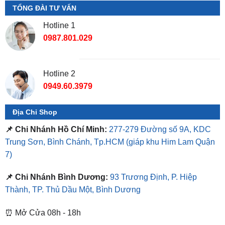
0987.801.029
Hotline 2
0949.60.3979
Địa Chỉ Shop
📌 Chi Nhánh Hồ Chí Minh:
277-279 Đường số 9A, KDC
Trung Sơn, Bình Chánh, Tp.HCM
(giáp khu Him Lam Quận
7)
📌 Chi Nhánh Bình Dương:
93 Trương Định, P. Hiệp
Thành, TP. Thủ Dầu Một, Bình Dương
⏰ Mở Cửa 08h - 18h
❤️ Dịch vụ làm xe tận nơi tại Sài Gòn, Bình Dương và các
tỉnh thành