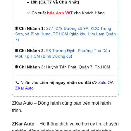
🌐 Chi Nhánh 1:
277–279 Đường số 9A, KDC Trung
Sơn, xã Bình Hưng, TP.HCM (giáp khu Him Lam Quận
7)
🌐 Chi Nhánh 2:
93 Trương Định, Phường Thủ Dầu
Một, Tp.HCM (Bình Dương cũ)
🌐 Chi Nhánh 3:
Huỳnh Tấn Phát, Quận 7, Tp.HCM
📞 Nhấn vào
Liên hệ ngay nhận ưu đãi 👉
Zalo OA
ZKar Auto
ZKar Auto – Đồng hành cùng bạn trên mọi hành
trình.
ZKar Auto
– Hệ thống dịch vụ xe hơi uy tín, chuyên
nghiệp, đồng hành cùng bạn trên mọi hành trình.
Một số thông tin về xe Toyota Yaris