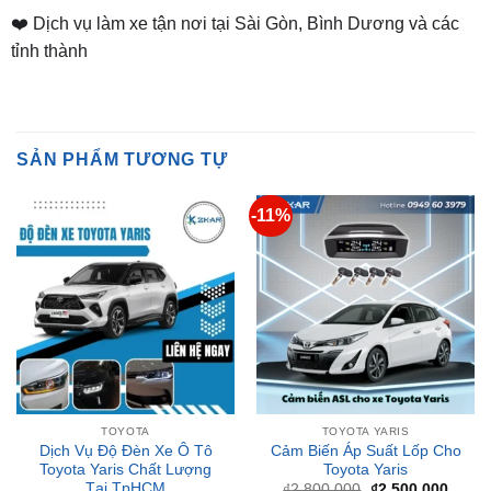
SẢN PHẨM TƯƠNG TỰ
-11%
TOYOTA
TOYOTA YARIS
Dịch Vụ Độ Đèn Xe Ô Tô
Cảm Biến Áp Suất Lốp Cho
Toyota Yaris Chất Lượng
Toyota Yaris
Tại TpHCM
Giá
Giá
₫
2,800,000
₫
2,500,000
gốc
hiện
Liên hệ nhận giá ưu đãi
là:
tại
₫2,800,000.
là:
₫2,50