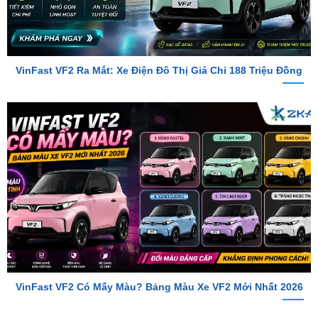
VinFast VF2 Ra Mắt: Xe Điện Đô Thị Giá Chỉ 188 Triệu Đồng
VinFast VF2 Có Mấy Màu? Bảng Màu Xe VF2 Mới Nhất 2026
TỔNG ĐÀI TƯ VẤN
Hotline 1