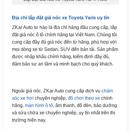
Địa chỉ lắp đặt giá nóc xe Toyota Yaris uy tín
ZKar Auto tự hào là địa chỉ hàng đầu cung cấp, lắp
đặt giá nóc ô tô chính hãng tại Việt Nam. Chúng tôi
cung cấp đầy đủ giá nóc đến từ hãng, phù hợp với
mọi dòng xe từ Sedan, SUV đến bán tải. Sản phẩm
được nhập khẩu chính hãng, kiểm định đầy đủ,
đảm bảo sự an tâm và minh bạch cho quý khách.
Ngoài giá nóc, ZKar Auto cung cấp dịch vụ
chăm
sóc xe hơi
chuyên nghiệp,
đồ chơi theo xe
chính
hãng,
màn hình ô tô
, âm thanh, độ đèn, bảo dưỡng
và sửa chữa xe chuyên nghiệp, uy tín nhất trên thị
trường hiện nay.
Bên cạnh sự đa dạng sản phẩm, chúng tôi còn cam
kết chế độ bảo hành lên đến 2 năm và dịch vụ bảo