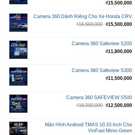
Camera 360 Dành Riêng Cho Xe Honda CRV
Giá
G
₫
16,500,000
₫
15,500,000
gốc
h
là:
t
₫16,500,000.
l
Camera 360 Safeview S200
₫
₫
11,800,000
Camera 360 Safeview S300
₫
11,500,000
Camera 360 SAFEVIEW S500
Giá
G
₫
16,500,000
₫
12,500,000
gốc
h
là:
t
₫16,500,000.
l
Màn Hình Android TMAS 10.33 Inch Cho
₫
VinFast Minio Green
₫
8,000,000