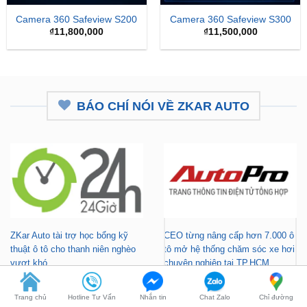
BÁO CHÍ NÓI VỀ ZKAR AUTO
ZKar Auto tài trợ học bổng kỹ
CEO từng nâng cấp hơn 7.000 ô
thuật ô tô cho thanh niên nghèo
tô mở hệ thống chăm sóc xe hơi
vượt khó
chuyên nghiệp tại TP.HCM
Trang chủ
Hotline Tư Vấn
Nhắn tin
Chat Zalo
Chỉ đường