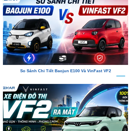
So Sánh Chi Tiết Baojun E100 Và VinFast VF2