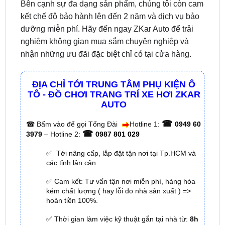
dưỡng miễn phí. Hãy đến ngay ZKar Auto để trải
nghiệm không gian mua sắm chuyên nghiệp và
nhận những ưu đãi đặc biệt chỉ có tại cửa hàng.
ĐỊA CHỈ TỚI TRUNG TÂM PHỤ KIỆN Ô
TÔ - ĐỒ CHƠI TRANG TRÍ XE HƠI ZKAR
AUTO
☎
☎
Bấm vào để gọi Tổng Đài
Hotline 1:
0949 60
☎
3979
– Hotline 2:
0987 801 029
✅ Tới nâng cấp, lắp đặt tận nơi tại Tp.HCM và
các tỉnh lân cận
✅ Cam kết: Tư vấn tận nơi miễn phí, hàng hóa
kém chất lượng ( hay lỗi do nhà sản xuất ) =>
hoàn tiền 100%.
✅ Thời gian làm việc kỹ thuật gắn tại nhà từ:
8h
– 18h (Cả T7 Và Chủ Nhật)
✅ Có xuất
hóa đơn VAT
cho Khách Hàng