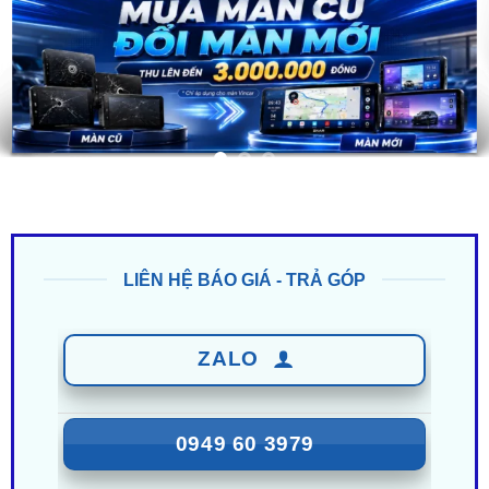
LIÊN HỆ BÁO GIÁ - TRẢ GÓP
ZALO
0949 60 3979