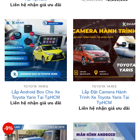
TOYOTA YARIS
TOYOTA YARIS
Lắp Android Box Cho Xe
Lắp Đặt Camera Hành
Toyota Yaris Tại TpHCM
Trình Xe Toyota Yaris Tại
TpHCM
Liên hệ nhận giá ưu đãi
Liên hệ nhận giá ưu đãi
-9%