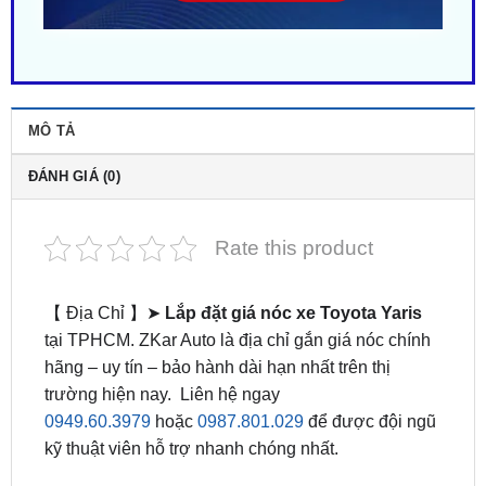
MÔ TẢ
ĐÁNH GIÁ (0)
Rate this product
【 Địa Chỉ 】➤
Lắp đặt giá nóc xe Toyota Yaris
tại TPHCM. ZKar Auto là địa chỉ gắn giá nóc chính
hãng – uy tín – bảo hành dài hạn nhất trên thị
trường hiện nay. Liên hệ ngay
0949.60.3979
hoặc
0987.801.029
để được đội ngũ
kỹ thuật viên hỗ trợ nhanh chóng nhất.
Lắp giá nóc là lựa chọn tăng tiện ích và thẩm mỹ
của chiếc xe
Toyota Yaris
của bạn. Giá nóc không