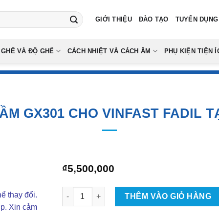
GIỚI THIỆU
ĐÀO TẠO
TUYỂN DỤNG
 GHẾ VÀ ĐỘ GHẾ
CÁCH NHIỆT VÀ CÁCH ÂM
PHỤ KIỆN TIỆN Í
GẦM GX301 CHO VINFAST FADIL T
₫
5,500,000
Lắp Bi Gầm GX301 Cho VinFast Fadil Tại TPH
ể thay đổi.
THÊM VÀO GIỎ HÀNG
ợp. Xin cảm