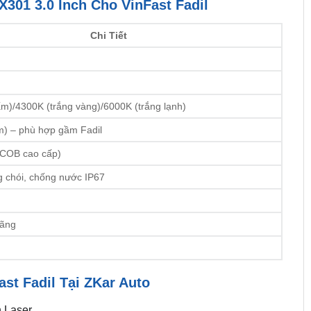
301 3.0 Inch Cho VinFast Fadil
Chi Tiết
m)/4300K (trắng vàng)/6000K (trắng lạnh)
m) – phù hợp gầm Fadil
COB cao cấp)
 chói, chống nước IP67
hãng
st Fadil Tại ZKar Auto