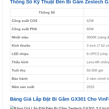
Thông Số Kỹ Thuật Đèn Bi Gầm Zestech GX
Thông Số
Công suất COS
42W
Công suất PHA
60W
Nhiệt màu
3000K (vàng ấ
Kích thước
3 inch (7.62 c
LED chips
6+2PCS (chip 
Thấu kính
Lens AR chống
Tuổi thọ
50.000 giờ
Bảo hành
2 năm chính 
Năm sản xuất
2025
Bảng Giá Lắp Đặt Bi Gầm GX301 Cho VinFa