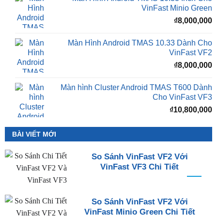
₫
VinFast Minio Green
₫
8,000,000
Màn Hình Android TMAS 10.33 Dành Cho
VinFast VF2
₫
8,000,000
Màn hình Cluster Android TMAS T600 Dành
Cho VinFast VF3
₫
10,800,000
BÀI VIẾT MỚI
So Sánh VinFast VF2 Với
VinFast VF3 Chi Tiết
So Sánh VinFast VF2 Với
VinFast Minio Green Chi Tiết