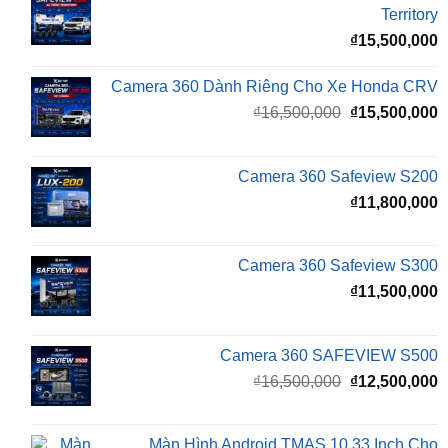
Territory
₫
15,500,000
Camera 360 Dành Riêng Cho Xe Honda CRV
Giá
G
₫
16,500,000
₫
15,500,000
gốc
h
là:
t
₫16,500,000.
l
Camera 360 Safeview S200
₫
₫
11,800,000
Camera 360 Safeview S300
₫
11,500,000
Camera 360 SAFEVIEW S500
Giá
G
₫
16,500,000
₫
12,500,000
gốc
h
là:
t
₫16,500,000.
l
Màn Hình Android TMAS 10.33 Inch Cho