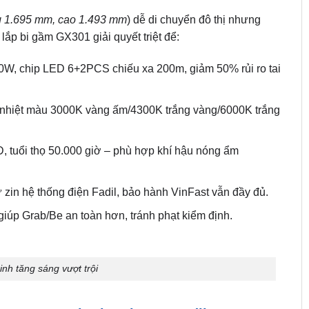
g 1.695 mm, cao 1.493 mm
) dễ di chuyển đô thị nhưng
p bi gầm GX301 giải quyết triệt để:
, chip LED 6+2PCS chiếu xa 200m, giảm 50% rủi ro tai
 nhiệt màu 3000K vàng ấm/4300K trắng vàng/6000K trắng
, tuổi thọ 50.000 giờ – phù hợp khí hậu nóng ẩm
ữ zin hệ thống điện Fadil, bảo hành VinFast vẫn đầy đủ.
giúp Grab/Be an toàn hơn, tránh phạt kiểm định.
nh tăng sáng vượt trội