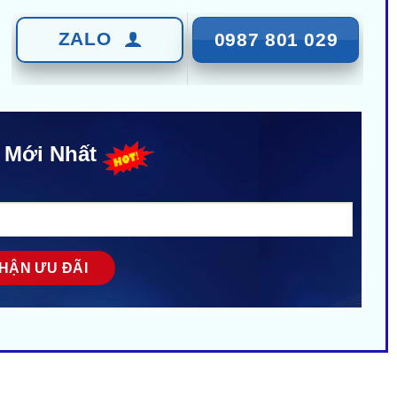
ZALO
0987 801 029
 Mới Nhất