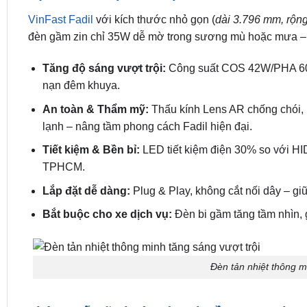
VinFast Fadil
với kích thước nhỏ gọn (
dài 3.796 mm, rộn
đèn gầm zin chỉ 35W dễ mờ trong sương mù hoặc mưa – lắ
Tăng độ sáng vượt trội:
Công suất COS 42W/PHA 60W
nạn đêm khuya.
An toàn & Thẩm mỹ:
Thấu kính Lens AR chống chói,
lạnh – nâng tầm phong cách Fadil hiện đại.
Tiết kiệm & Bền bỉ:
LED tiết kiệm điện 30% so với HID
TPHCM.
Lắp đặt dễ dàng:
Plug & Play, không cắt nối dây – gi
Bắt buộc cho xe dịch vụ:
Đèn bi gầm tăng tầm nhìn, 
Đèn tản nhiệt thông mi