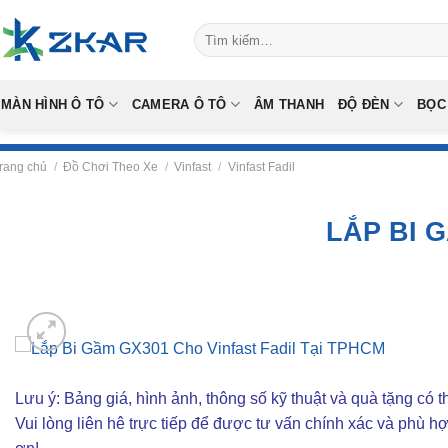
Skip
Tìm
to
kiếm:
content
MÀN HÌNH Ô TÔ
CAMERA Ô TÔ
ÂM THANH
ĐỘ ĐÈN
BỌC
rang chủ
/
Đồ Chơi Theo Xe
/
Vinfast
/
Vinfast Fadil
LẮP BI 
Lưu ý: Bảng giá, hình ảnh, thông số kỹ thuật và quà tặng có th
Vui lòng liên hê trực tiếp để được tư vấn chính xác và phù h