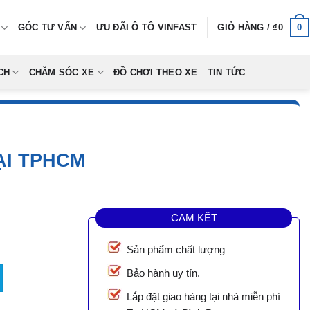
0
GÓC TƯ VẤN
ƯU ĐÃI Ô TÔ VINFAST
GIỎ HÀNG /
₫
0
CH
CHĂM SÓC XE
ĐỒ CHƠI THEO XE
TIN TỨC
ẠI TPHCM
CAM KẾT
Sản phẩm chất lượng
CM số lượng
Bảo hành uy tín.
Lắp đặt giao hàng tại nhà miễn phí