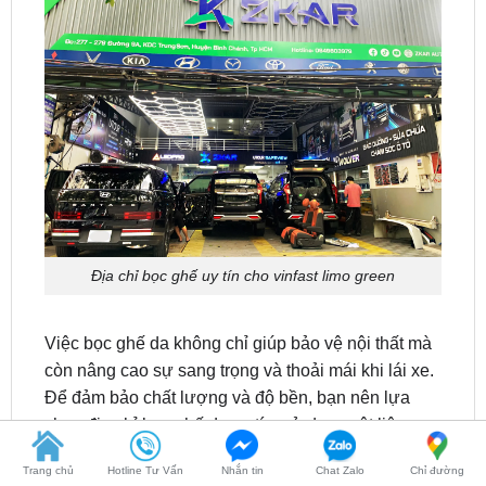
Địa chỉ bọc ghế uy tín cho vinfast limo green
Việc bọc ghế da không chỉ giúp bảo vệ nội thất mà
còn nâng cao sự sang trọng và thoải mái khi lái xe.
Để đảm bảo chất lượng và độ bền, bạn nên lựa
chọn địa chỉ bọc ghế da uy tín, sử dụng vật liệu cao
cấp, đường may tỉ mỉ và chế độ bảo hành rõ ràng.
ZKar Auto – Trung tâm chăm sóc xe hơi hàng đầu
tại TP.HCM, tự hào là địa chỉ
bọc ghế da uy tín
Trang chủ
Hotline Tư Vấn
Nhắn tin
Chat Zalo
Chỉ đường