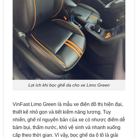
Lợi ích khi bọc ghế da cho xe Limo Green
VinFast Limo Green là mẫu xe điện đô thị hiện đại,
thiết kế nhỏ gọn và tiết kiệm năng lượng. Tuy
nhiên, ghế nỉ nguyên bản của xe có nhược điểm dễ
bám bụi, thấm nước, khó vệ sinh và nhanh xuống
cấp theo thời gian. Vì vậy, bọc ghế da ô tô là giải
pháp hoàn hảo giúp nâng cao thẩm mỹ, bảo vệ nội
thất và mang đến trải nghiệm lái xe tốt hơn.