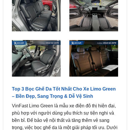
Top 3 Bọc Ghế Da Tốt Nhất Cho Xe Limo Green
– Bền Đẹp, Sang Trọng & Dễ Vệ Sinh
VinFast Limo Green là mẫu xe điện đô thị hiện đại,
phù hợp với người dùng yêu thích sự tiện nghi và
bền bỉ. Để bảo vệ nội thất và tăng thêm vẻ sang
trọng, việc bọc ghế da là một giải pháp tối ưu. Dưới
đây là Top 3 loại
bọc ghế da tốt nhất cho Limo
Green
, giúp bạn dễ dàng lựa chọn sản phẩm phù