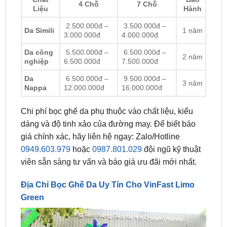
Da Simili
1 năm
3.000.000đ
4.000.000đ
Da công
5.500.000đ –
6.500.000đ –
2 năm
nghiệp
6.500.000đ
7.500.000đ
Da
6.500.000đ –
9.500.000đ –
3 năm
Nappa
12.000.000đ
16.000.000đ
Chi phí bọc ghế da phụ thuộc vào chất liệu, kiểu
dáng và độ tinh xảo của đường may. Để biết báo
giá chính xác, hãy liên hệ ngay: Zalo/Hotline
0949.603.979
hoặc
0987.801.029
đội ngũ kỹ thuật
viên sẵn sàng tư vấn và báo giá ưu đãi mới nhất.
Địa Chỉ Bọc Ghế Da Uy Tín Cho VinFast Limo
Green