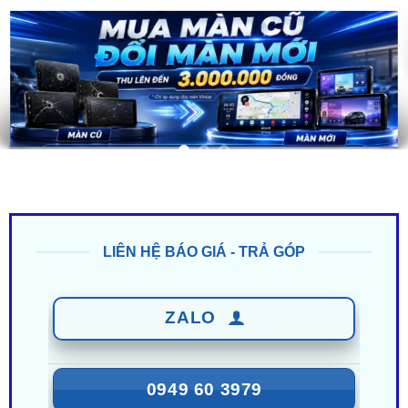
LIÊN HỆ BÁO GIÁ - TRẢ GÓP
ZALO
0949 60 3979