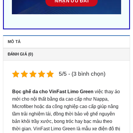
MÔ TẢ
ĐÁNH GIÁ (0)
5/5 - (3 bình chọn)
Bọc ghế da cho VinFast Limo Green
việc thay áo
mới cho nội thất bằng da cao cấp như Nappa,
Microfiber hoặc da công nghiệp cao cấp giúp nâng
tầm trải nghiệm lái, đồng thời bảo vệ ghế nguyên
bản khỏi trầy xước, bong tróc hay bạc màu theo
thời gian. VinFast Limo Green là mẫu xe điện đô thị
nhỏ gọn, hiện đại, nhưng ghế nỉ nguyên bản dễ
bám bẩn, thấm nước và nhanh xuống cấp. Liên hệ