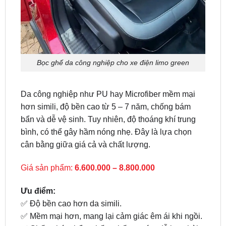
Bọc ghế da công nghiệp cho xe điện limo green
Da công nghiệp như PU hay Microfiber mềm mại
hơn simili, độ bền cao từ 5 – 7 năm, chống bám
bẩn và dễ vệ sinh. Tuy nhiên, độ thoáng khí trung
bình, có thể gây hầm nóng nhẹ. Đây là lựa chọn
cân bằng giữa giá cả và chất lượng.
Giá sản phẩm:
6.600.000 – 8.800.000
Ưu điểm:
✅ Độ bền cao hơn da simili.
✅ Mềm mại hơn, mang lại cảm giác êm ái khi ngồi.
✅ Chống bám bẩn, chống thấm nước, dễ lau chùi.
✅ Có nhiều loại như da PU, da Microfiber với độ