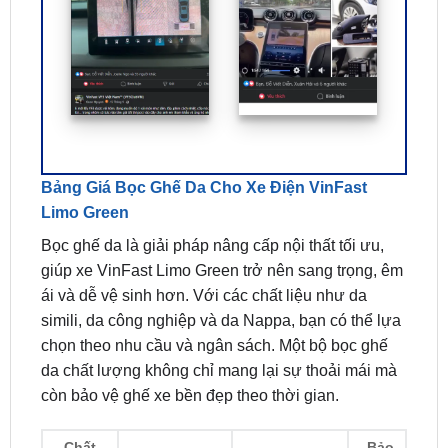
Bảng Giá Bọc Ghế Da Cho Xe Điện VinFast
Limo Green
Bọc ghế da là giải pháp nâng cấp nội thất tối ưu,
giúp xe VinFast Limo Green trở nên sang trọng, êm
ái và dễ vệ sinh hơn. Với các chất liệu như da
simili, da công nghiệp và da Nappa, bạn có thể lựa
chọn theo nhu cầu và ngân sách. Một bộ bọc ghế
da chất lượng không chỉ mang lại sự thoải mái mà
còn bảo vệ ghế xe bền đẹp theo thời gian.
Chất
Bảo
4 Chỗ
7 Chỗ
Liệu
Hành
2.500.000đ –
3.500.000đ –