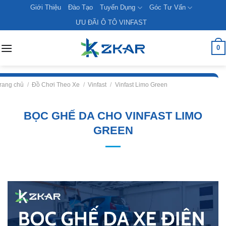
Skip
Giới Thiệu
Đào Tạo
Tuyển Dụng
Góc Tư Vấn
to
ƯU ĐÃI Ô TÔ VINFAST
content
0
rang chủ
/
Đồ Chơi Theo Xe
/
Vinfast
/
Vinfast Limo Green
BỌC GHẾ DA CHO VINFAST LIMO
GREEN