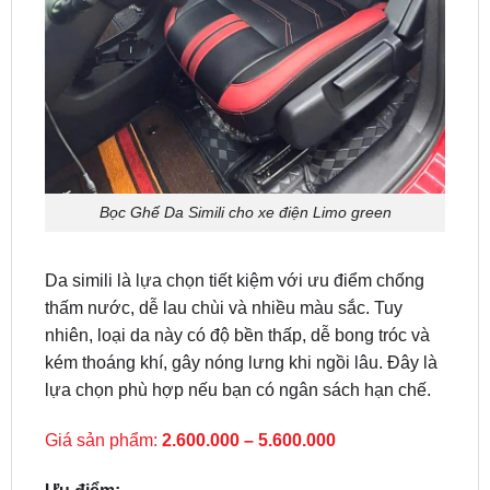
Bọc Ghế Da Simili cho xe điện Limo green
Da simili là lựa chọn tiết kiệm với ưu điểm chống
thấm nước, dễ lau chùi và nhiều màu sắc. Tuy
nhiên, loại da này có độ bền thấp, dễ bong tróc và
kém thoáng khí, gây nóng lưng khi ngồi lâu. Đây là
lựa chọn phù hợp nếu bạn có ngân sách hạn chế.
Giá sản phẩm:
2.600.000 – 5.600.000
Ưu điểm:
✅ Giá thành rẻ nhất trong các loại da bọc ghế.
✅ Chống thấm nước tốt, dễ dàng lau chùi khi có