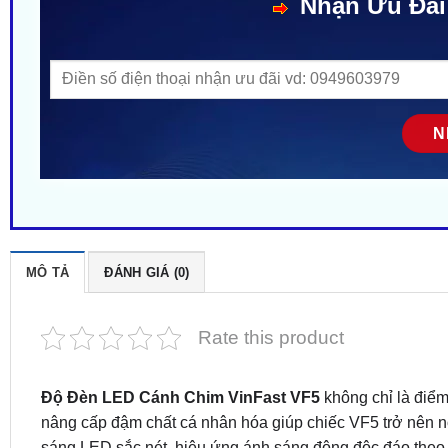
Nhận Ưu Đãi
MÔ TẢ
ĐÁNH GIÁ (0)
Rate this product
Độ Đèn LED Cánh Chim VinFast VF5
không chỉ là điể
nâng cấp đậm chất cá nhân hóa giúp chiếc VF5 trở nên nổ
sáng LED sắc nét, hiệu ứng ánh sáng động độc đáo theo k