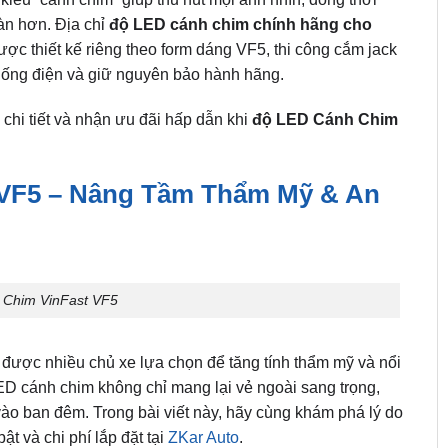
àn hơn. Địa chỉ
độ LED cánh chim chính hãng cho
c thiết kế riêng theo form dáng VF5, thi công cắm jack
thống điện và giữ nguyên bảo hành hãng.
chi tiết và nhận ưu đãi hấp dẫn khi
độ LED Cánh Chim
 VF5 – Nâng Tầm Thẩm Mỹ & An
Chim VinFast VF5
được nhiều chủ xe lựa chọn để tăng tính thẩm mỹ và nổi
LED cánh chim không chỉ mang lại vẻ ngoài sang trọng,
 vào ban đêm. Trong bài viết này, hãy cùng khám phá lý do
bật và chi phí lắp đặt tại
ZKar Auto
.