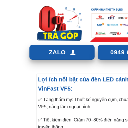
ZALO
0949 
Lợi ích nổi bật của đèn LED cán
VinFast VF5:
✅ Tăng thẩm mỹ: Thiết kế nguyên cụm, chuẩ
VF5, nâng tầm ngoại hình.
✅ Tiết kiệm điện: Giảm 70–80% điện năng s
truyền thống.