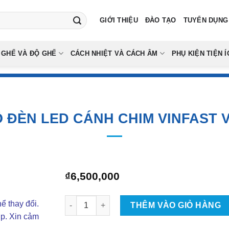
GIỚI THIỆU
ĐÀO TẠO
TUYỂN DỤNG
 GHẾ VÀ ĐỘ GHẾ
CÁCH NHIỆT VÀ CÁCH ÂM
PHỤ KIỆN TIỆN Í
 ĐÈN LED CÁNH CHIM VINFAST 
₫
6,500,000
Độ Đèn LED Cánh Chim Vinfast VF5 số lượng
ể thay đổi.
THÊM VÀO GIỎ HÀNG
ợp. Xin cảm