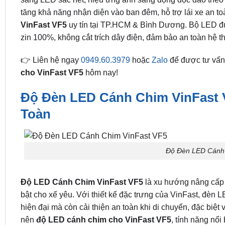
tăng khả năng nhận diện vào ban đêm, hỗ trợ lái xe an to
VinFast VF5
uy tín tại TP.HCM & Bình Dương. Bộ LED đượ
zin 100%, không cắt trích dây điện, đảm bảo an toàn hệ 
👉 Liên hệ ngay
0949.60.3979
hoặc
Zalo
để được tư vấn 
cho VinFast VF5
hôm nay!
Độ Đèn LED Cánh Chim VinFast
Toàn
Độ Đèn LED Cánh 
Độ LED Cánh Chim VinFast VF5
là xu hướng nâng cấp 
bật cho xế yêu. Với thiết kế đặc trưng của VinFast, đèn 
hiện đại mà còn cải thiện an toàn khi di chuyển, đặc biệt
nên
độ LED cánh chim cho VinFast VF5
, tính năng nổi 