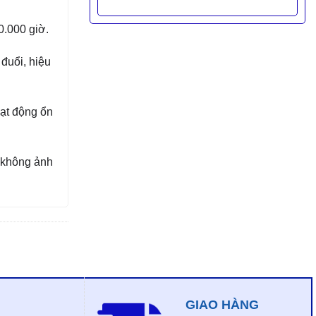
0.000 giờ.
đuổi, hiệu
ạt động ổn
 không ảnh
GIAO HÀNG