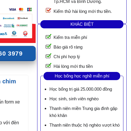
Tp.HCM và Bình Dương.
Kiểm thử hài lòng mới thu tiền.
KHÁC BIỆT
Kiểm tra miễn phí
Báo giá rõ ràng
60 3979
Chi phí hợp lý
Hài lòng mới thu tiền
Học bổng học nghề miễn phí
h chim
Học bổng trị giá 25.000.000 đồng
Học sinh, sinh viên nghèo
n form xe
Thanh niên miền Trung gia đình gặp
khó khăn
o với đèn
Thanh niên thuộc hộ nghèo vượt khó