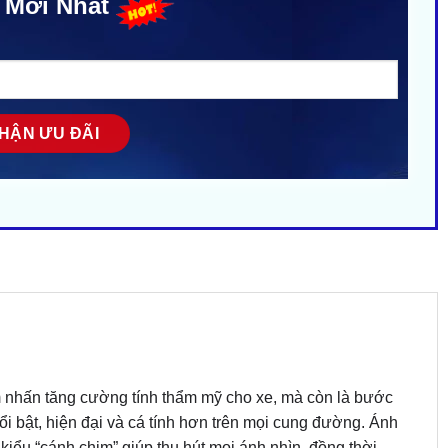
 Mới Nhất
m nhấn tăng cường tính thẩm mỹ cho xe, mà còn là bước
i bật, hiện đại và cá tính hơn trên mọi cung đường. Ánh
iểu “cánh chim” giúp thu hút mọi ánh nhìn, đồng thời