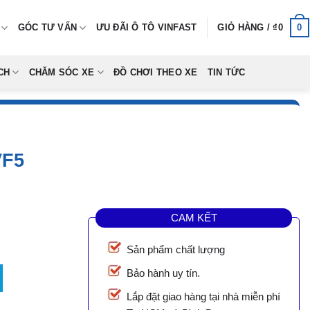
0
GÓC TƯ VẤN
ƯU ĐÃI Ô TÔ VINFAST
GIỎ HÀNG /
₫
0
CH
CHĂM SÓC XE
ĐỒ CHƠI THEO XE
TIN TỨC
VF5
CAM KẾT
Sản phẩm chất lượng
Bảo hành uy tín.
Lắp đặt giao hàng tại nhà miễn phí