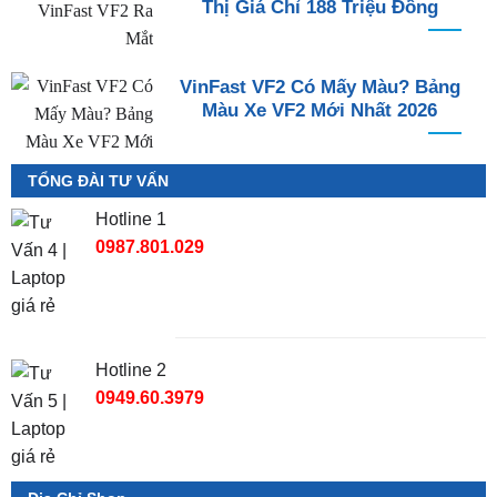
Thị Giá Chỉ 188 Triệu Đồng
VinFast VF2 Có Mấy Màu? Bảng
Màu Xe VF2 Mới Nhất 2026
TỔNG ĐÀI TƯ VẤN
Hotline 1
0987.801.029
Hotline 2
0949.60.3979