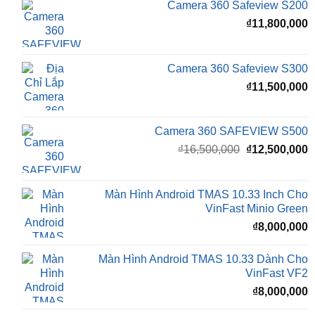
₫16,500,000.
l
Camera 360 Safeview S200
₫
₫
11,800,000
Camera 360 Safeview S300
₫
11,500,000
Camera 360 SAFEVIEW S500
Giá
G
₫
16,500,000
₫
12,500,000
gốc
h
là:
t
₫16,500,000.
l
Màn Hình Android TMAS 10.33 Inch Cho
₫
VinFast Minio Green
₫
8,000,000
Màn Hình Android TMAS 10.33 Dành Cho
VinFast VF2
₫
8,000,000