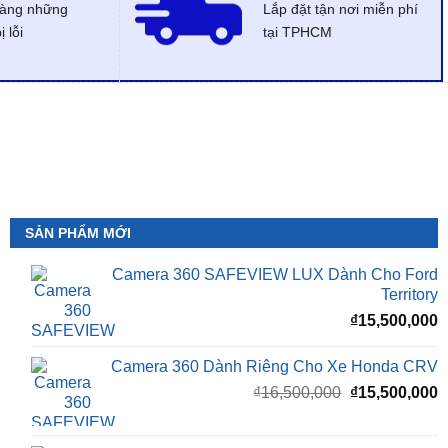
dàng những
Lắp đặt tận nơi miễn phí
 lỗi
tại TPHCM
SẢN PHẨM MỚI
Camera 360 SAFEVIEW LUX Dành Cho Ford
Territory
₫
15,500,000
Camera 360 Dành Riêng Cho Xe Honda CRV
Giá
G
₫
16,500,000
₫
15,500,000
gốc
h
là:
t