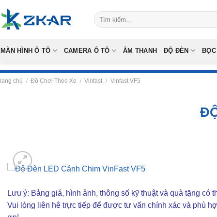
Skip
Tìm
to
kiếm:
content
MÀN HÌNH Ô TÔ
CAMERA Ô TÔ
ÂM THANH
ĐỘ ĐÈN
BỌC
rang chủ
/
Đồ Chơi Theo Xe
/
Vinfast
/
Vinfast VF5
ĐỘ
Lưu ý: Bảng giá, hình ảnh, thông số kỹ thuật và quà tặng có th
Vui lòng liên hê trực tiếp để được tư vấn chính xác và phù h