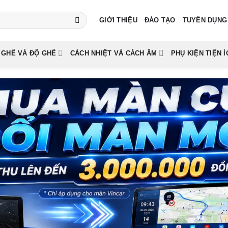
GIỚI THIỆU
ĐÀO TẠO
TUYỂN DỤNG
 GHẾ VÀ ĐỘ GHẾ
CÁCH NHIỆT VÀ CÁCH ÂM
PHỤ KIỆN TIỆN Í