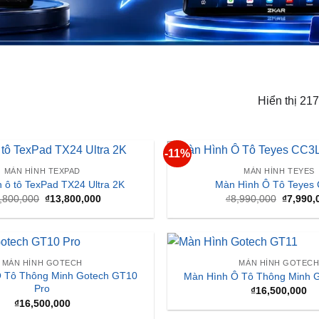
Hiển thị 21
-11%
MÀN HÌNH TEXPAD
MÀN HÌNH TEYES
 ô tô TexPad TX24 Ultra 2K
Màn Hình Ô Tô Teyes
Giá
Giá
Giá
,800,000
₫
13,800,000
₫
8,990,000
₫
7,990,
gốc
hiện
gốc
là:
tại
là:
₫16,800,000.
là:
₫8,990,
₫13,800,000.
MÀN HÌNH GOTECH
MÀN HÌNH GOTEC
 Tô Thông Minh Gotech GT10
Màn Hình Ô Tô Thông Minh 
Pro
₫
16,500,000
₫
16,500,000
MÀN HÌNH GOTECH
MÀN HÌNH GOTEC
 Tô Thông Minh Gotech GT360
Màn Hình Ô Tô Thông Minh G
Base
Plus
₫
14,000,000
₫
23,500,000