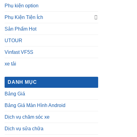
UTOUR
Vinfast VF5S
xe tải
DANH MỤC
Bảng Giá
Bảng Giá Màn Hình Android
Dịch vụ chăm sóc xe
Dịch vụ sửa chữa
Dịch Vụ Tận Nơi
Góc Tư Vấn
HOT
Kiến thức – Mẹo vặt Ô Tô