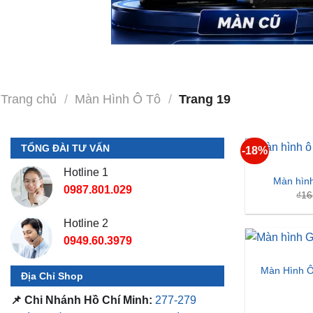
Trang chủ
/
Màn Hình Ô Tô
/
Trang 19
TỔNG ĐÀI TƯ VẤN
-18%
Hotline 1
Màn hình
0987.801.029
₫
16
Hotline 2
0949.60.3979
Màn Hình Ô
Địa Chỉ Shop
📌 Chi Nhánh Hồ Chí Minh:
277-279
Đường số 9A, KDC Trung Sơn, Bình
Chánh, Tp.HCM
(giáp khu Him Lam Quận
7)
Màn Hình Ô
📌 Chi Nhánh Bình Dương:
93 Trương