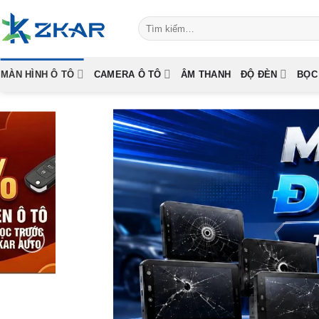
Skip
Tìm
to
kiếm:
content
MÀN HÌNH Ô TÔ
CAMERA Ô TÔ
ÂM THANH
ĐỘ ĐÈN
BỌC