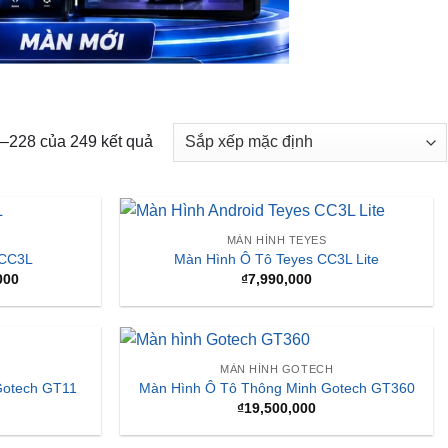
7–228 của 249 kết quả
MÀN HÌNH TEYES
 CC3L
Màn Hình Ô Tô Teyes CC3L Lite
Giá
000
₫
7,990,000
hiện
tại
000.
là:
₫7,990,000.
H
MÀN HÌNH GOTECH
Gotech GT11
Màn Hình Ô Tô Thông Minh Gotech GT360
₫
19,500,000
H
MÀN HÌNH GOTECH
otech GT360
Màn Hình Ô Tô Thông Minh Gotech GT6 New
₫
8,500,000