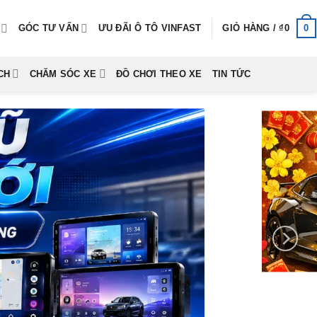
0
GÓC TƯ VẤN
ƯU ĐÃI Ô TÔ VINFAST
GIỎ HÀNG /
₫
0
CH
CHĂM SÓC XE
ĐỒ CHƠI THEO XE
TIN TỨC