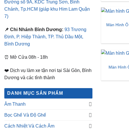
Định, P. Hiệp Thành, TP. Thủ Dầu Một,
Bình Dương
⏰ Mở Cửa 08h - 18h
Màn Hình 
❤️ Dịch vụ làm xe tận nơi tại Sài Gòn, Bình
Dương và các tỉnh thành
DANH MỤC SẢN PHẨM
Âm Thanh
Bọc Ghế Và Độ Ghế
Cách Nhiệt Và Cách Âm
Camera Ô Tô
Chăm Sóc Xe Hơi
Đào Tạo