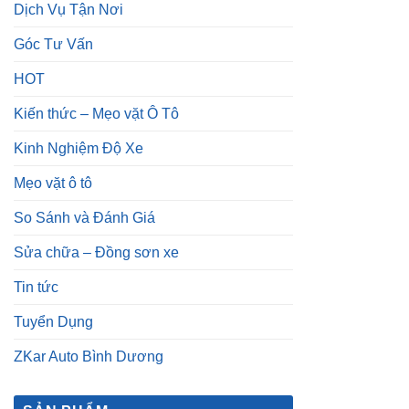
Kinh Nghiệm Độ Xe
Mẹo vặt ô tô
So Sánh và Đánh Giá
Sửa chữa – Đồng sơn xe
Tin tức
Tuyển Dụng
ZKar Auto Bình Dương
SẢN PHẨM
Camera 360 SAFEVIEW LUX
Dành Cho Ford Territory
₫
15,500,000
Camera 360 Dành Riêng Cho