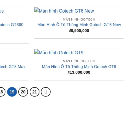
H
MÀN HÌNH GOTECH
tech GT8 Max
Màn Hình Ô Tô Thông Minh Gotech GT9
₫
13,000,000
18
19
20
21