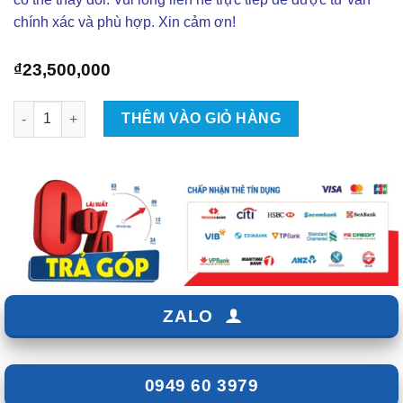
chính xác và phù hợp. Xin cảm ơn!
₫
23,500,000
Màn Hình Ô Tô Thông Minh Gotech GT360 Plus số lượng
THÊM VÀO GIỎ HÀNG
ZALO
0949 60 3979