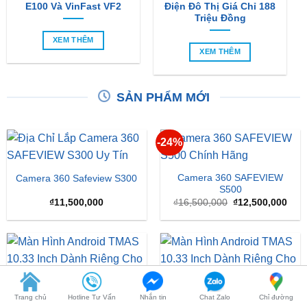
So Sánh Chi Tiết Baojun
VinFast VF2 Ra Mắt: Xe
E100 Và VinFast VF2
Điện Đô Thị Giá Chỉ 188
Triệu Đồng
XEM THÊM
XEM THÊM
SẢN PHẨM MỚI
-24%
Camera 360 SAFEVIEW
Camera 360 Safeview S300
S500
Giá
Giá
₫
11,500,000
₫
16,500,000
₫
12,500,000
gốc
hiện
là:
tại
₫16,500,000.
là:
₫12,
Trang chủ
Hotline Tư Vấn
Nhắn tin
Chat Zalo
Chỉ đường