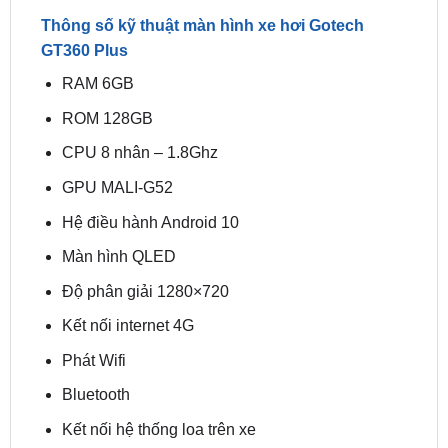
tìm hiểu, tra cứu thông tin bảo hành, thông tin
hướng dẫn sử dụng ngay trên màn hình ô tô thông
minh.
Thông số kỹ thuật màn hình xe hơi Gotech
GT360 Plus
RAM 6GB
ROM 128GB
CPU 8 nhân – 1.8Ghz
GPU MALI-G52
Hệ điều hành Android 10
Màn hình QLED
Độ phân giải 1280×720
Kết nối internet 4G
Phát Wifi