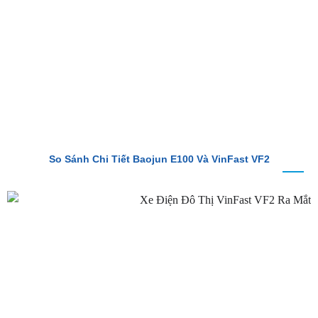
So Sánh Chi Tiết Baojun E100 Và VinFast VF2