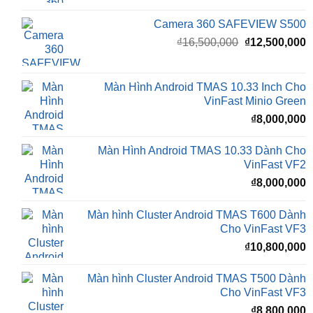
Camera 360 Safeview S300
₫
11,500,000
Camera 360 SAFEVIEW S500
Giá
G
₫
16,500,000
₫
12,500,000
gốc
h
là:
t
₫16,500,000.
l
Màn Hình Android TMAS 10.33 Inch Cho
₫
VinFast Minio Green
₫
8,000,000
Màn Hình Android TMAS 10.33 Dành Cho
VinFast VF2
₫
8,000,000
Màn hình Cluster Android TMAS T600 Dành
Cho VinFast VF3
₫
10,800,000