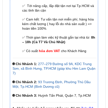
AUTO
☎
☎
Bấm vào để gọi Tổng Đài
Hotline 1:
0949 60
☎
3979
– Hotline 2:
0987 801 029
✅ Tới nâng cấp, lắp đặt tận nơi tại Tp.HCM và
các tỉnh lân cận
✅ Cam kết: Tư vấn tận nơi miễn phí, hàng hóa
kém chất lượng ( hay lỗi do nhà sản xuất ) =>
hoàn tiền 100%.
✅ Thời gian làm việc kỹ thuật gắn tại nhà từ:
8h
– 18h (Cả T7 Và Chủ Nhật)
✅ Có xuất
hóa đơn VAT
cho Khách Hàng
🌐 Chi Nhánh 1:
277–279 Đường số 9A, KDC Trung
Sơn, xã Bình Hưng, TP.HCM (giáp khu Him Lam Quận
7)
🌐 Chi Nhánh 2:
93 Trương Định, Phường Thủ Dầu
Một, Tp.HCM (Bình Dương cũ)