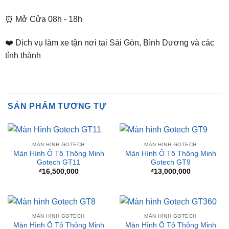
7)
📌 Chi Nhánh Bình Dương:
93 Trương Định, P. Hiệp
Thành, TP. Thủ Dầu Một, Bình Dương
⏰ Mở Cửa 08h - 18h
❤️ Dịch vụ làm xe tận nơi tại Sài Gòn, Bình Dương và các
tỉnh thành
SẢN PHẨM TƯƠNG TỰ
MÀN HÌNH GOTECH
MÀN HÌNH GOTECH
Màn Hình Ô Tô Thông Minh
Màn Hình Ô Tô Thông Minh
Gotech GT11
Gotech GT9
₫
16,500,000
₫
13,000,000