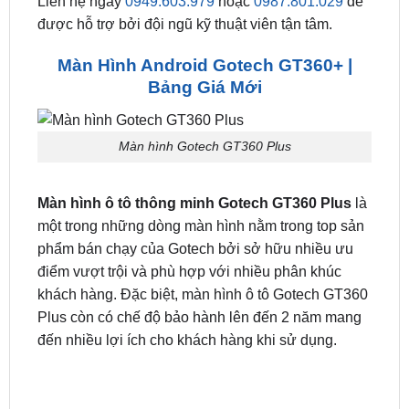
hãng, bảo hành lâu dài, giấy tờ đi kèm cụ thể và
sẵn sàng đổi trả nếu sản phẩm có bất kỳ lỗi nào xảy
ra từ phía nhà sản xuất. Hỗ trợ khách hãng trọn đời.
Liên hệ ngay
0949.603.979
hoặc
0987.801.029
để
được hỗ trợ bởi đội ngũ kỹ thuật viên tận tâm.
Màn Hình Android Gotech GT360+ |
Bảng Giá Mới
Màn hình Gotech GT360 Plus
Màn hình ô tô thông minh Gotech GT360 Plus
là
một trong những dòng màn hình nằm trong top sản
phẩm bán chạy của Gotech bởi sở hữu nhiều ưu
điểm vượt trội và phù hợp với nhiều phân khúc
khách hàng. Đặc biệt, màn hình ô tô Gotech GT360
Plus còn có chế độ bảo hành lên đến 2 năm mang