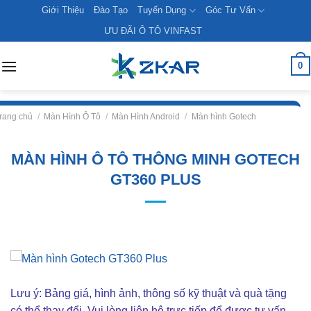
Skip
Giới Thiệu
Đào Tạo
Tuyển Dụng
Góc Tư Vấn
to
ƯU ĐÃI Ô TÔ VINFAST
content
0
rang chủ
/
Màn Hình Ô Tô
/
Màn Hình Android
/
Màn hình Gotech
MÀN HÌNH Ô TÔ THÔNG MINH GOTECH
GT360 PLUS
Lưu ý: Bảng giá, hình ảnh, thông số kỹ thuật và quà tặng
có thể thay đổi. Vui lòng liên hê trực tiếp để được tư vấn