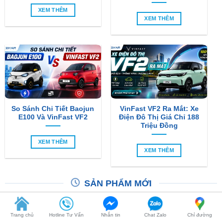
So Sánh Chi Tiết Baojun
VinFast VF2 Ra Mắt: Xe
E100 Và VinFast VF2
Điện Đô Thị Giá Chỉ 188
Triệu Đồng
XEM THÊM
XEM THÊM
SẢN PHẨM MỚI
-6%
Trang chủ
Hotline Tư Vấn
Nhắn tin
Chat Zalo
Chỉ đường