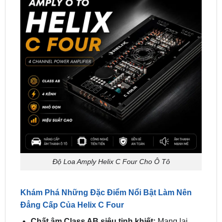
Độ Loa Amply Helix C Four Cho Ô Tô
Khám Phá Những Đặc Điểm Nổi Bật Làm Nên
Đẳng Cấp Của Helix C Four
Chất âm Class AB siêu tinh khiết:
Mang lại
nền âm tĩnh lặng tuyệt đối với độ méo hài tổng
(THD) siêu thấp chỉ
<0.007%
. Âm thanh phát ra