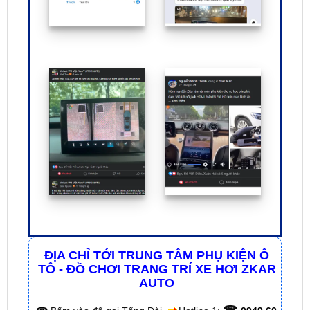
ĐỊA CHỈ TỚI TRUNG TÂM PHỤ KIỆN Ô
TÔ - ĐỒ CHƠI TRANG TRÍ XE HƠI ZKAR
AUTO
☎
☎
Bấm vào để gọi Tổng Đài
Hotline 1:
0949 60
☎
3979
– Hotline 2:
0987 801 029