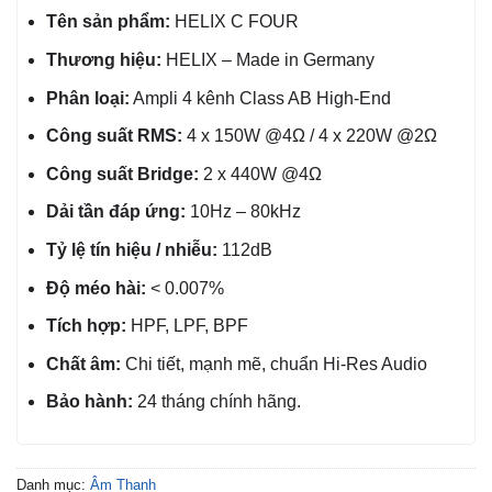
Tên sản phẩm:
HELIX C FOUR
Thương hiệu:
HELIX – Made in Germany
Phân loại:
Ampli 4 kênh Class AB High-End
Công suất RMS:
4 x 150W @4Ω / 4 x 220W @2Ω
Công suất Bridge:
2 x 440W @4Ω
Dải tần đáp ứng:
10Hz – 80kHz
Tỷ lệ tín hiệu / nhiễu:
112dB
Độ méo hài:
< 0.007%
Tích hợp:
HPF, LPF, BPF
Chất âm:
Chi tiết, mạnh mẽ, chuẩn Hi-Res Audio
Bảo hành:
24 tháng chính hãng.
Danh mục:
Âm Thanh