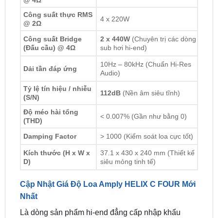
Công suất Bridge
2 x 440W
(Chuyên trị các dòng
(Đấu cầu) @ 4Ω
sub hơi hi-end)
10Hz – 80kHz (Chuẩn Hi-Res
Dải tần đáp ứng
Audio)
Tỷ lệ tín hiệu / nhiễu
112dB
(Nền âm siêu tĩnh)
(S/N)
Độ méo hài tổng
< 0.007% (Gần như bằng 0)
(THD)
Damping Factor
> 1000 (Kiểm soát loa cực tốt)
Kích thước (H x W x
37.1 x 430 x 240 mm (Thiết kế
D)
siêu mỏng tinh tế)
Cập Nhật Giá Độ Loa Amply HELIX C FOUR Mới
Nhất
Là dòng sản phẩm hi-end đẳng cấp nhập khẩu
chính ngạch từ Đức,
HELIX C FOUR
hiện đang
được phân phối và thi công hoàn thiện trọn gói tại