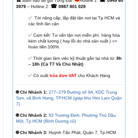
✅ Tới nâng cấp, lắp đặt tận nơi tại Tp.HCM và
các tỉnh lân cận
✅ Cam kết: Tư vấn tận nơi miễn phí, hàng hóa
kém chất lượng ( hay lỗi do nhà sản xuất ) =>
hoàn tiền 100%.
✅ Thời gian làm việc kỹ thuật gắn tại nhà từ:
8h
– 18h (Cả T7 Và Chủ Nhật)
✅ Có xuất
hóa đơn VAT
cho Khách Hàng
🌐 Chi Nhánh 1:
277–279 Đường số 9A, KDC Trung
Sơn, xã Bình Hưng, TP.HCM (giáp khu Him Lam Quận
7)
🌐 Chi Nhánh 2:
93 Trương Định, Phường Thủ Dầu
Một, Tp.HCM (Bình Dương cũ)
🌐 Chi Nhánh 3:
Huỳnh Tấn Phát, Quận 7, Tp.HCM
📞 Nhấn vào
Liên hệ ngay nhận ưu đãi 👉
Zalo OA