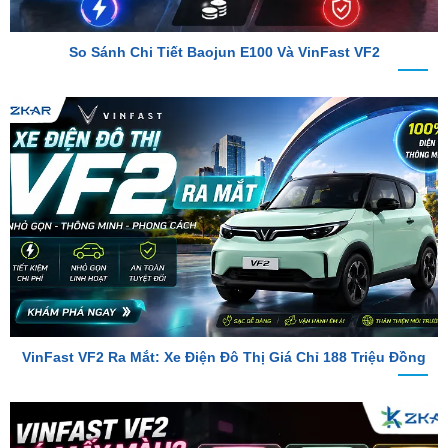
So Sánh Chi Tiết Baojun E100 Và VinFast VF2
VinFast VF2 Ra Mắt: Xe Điện Đô Thị Giá Chỉ 188 Triệu Đồng