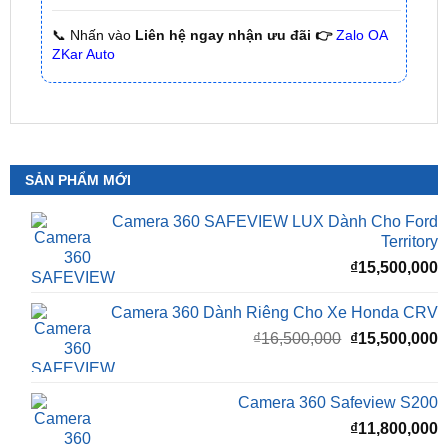
ZKar Auto
SẢN PHẨM MỚI
Camera 360 SAFEVIEW LUX Dành Cho Ford
Territory
₫
15,500,000
Camera 360 Dành Riêng Cho Xe Honda CRV
Giá
G
₫
16,500,000
₫
15,500,000
gốc
h
là:
t
₫16,500,000.
l
Camera 360 Safeview S200
₫
₫
11,800,000
Camera 360 Safeview S300