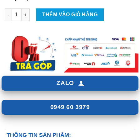
Âm ly ô tô Helix 4 Kênh C Four số lượng
THÊM VÀO GIỎ HÀNG
ZALO
0949 60 3979
THÔNG TIN SẢN PHẨM: