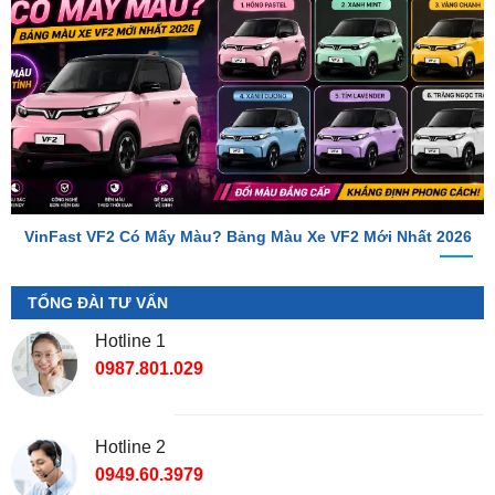
VinFast VF2 Có Mấy Màu? Bảng Màu Xe VF2 Mới Nhất 2026
TỔNG ĐÀI TƯ VẤN
Hotline 1
0987.801.029
Hotline 2
0949.60.3979
Địa Chỉ Shop