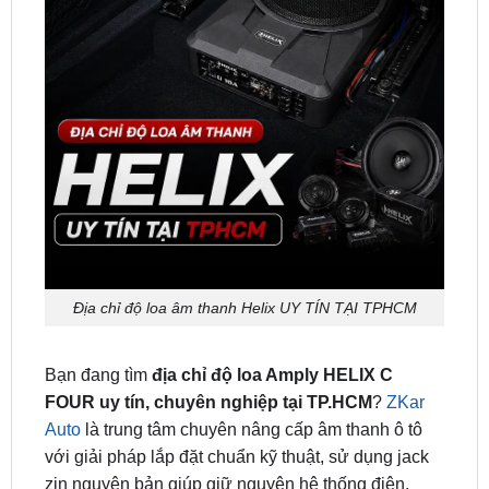
Địa chỉ độ loa âm thanh Helix UY TÍN TẠI TPHCM
Bạn đang tìm
địa chỉ độ loa Amply HELIX C
FOUR uy tín, chuyên nghiệp tại TP.HCM
?
ZKar
Auto
là trung tâm chuyên nâng cấp âm thanh ô tô
với giải pháp lắp đặt chuẩn kỹ thuật, sử dụng jack
zin nguyên bản giúp giữ nguyên hệ thống điện,
không cắt dây, không ảnh hưởng đến bảo hành xe.