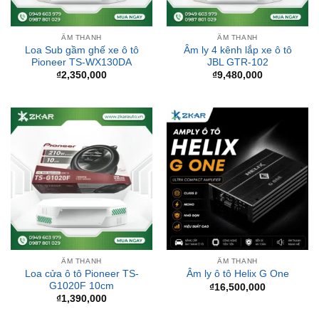
ÂM THANH
ÂM THANH
Loa Sub gầm ghế xe ô tô
Âm ly 4 kênh lắp xe ô tô
Pioneer TS-WX130DA
JBL GTR-102
₫
2,350,000
₫
9,480,000
ÂM THANH
ÂM THANH
Loa cửa ô tô Pioneer TS-
Âm ly ô tô Helix G One
G1020F 10cm
₫
16,500,000
₫
1,390,000