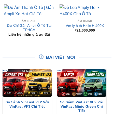
ÂM THANH
ÂM THANH
Địa Chỉ Gắn Ampli Ô Tô Tại
Âm ly ô tô Helix H 400X
TPHCM
₫
21,000,000
Liên hệ nhận giá ưu đãi
BÀI VIẾT MỚI
So Sánh VinFast VF2 Với
So Sánh VinFast VF2 Với
VinFast VF3 Chi Tiết
VinFast Minio Green Chi
Tiết
XEM THÊM
XEM THÊM