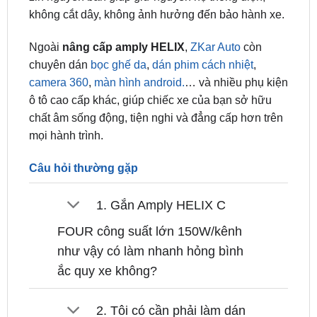
Ngoài
nâng cấp amply HELIX
,
ZKar Auto
còn
chuyên dán
bọc ghế da
,
dán phim cách nhiệt
,
camera 360
,
màn hình android.
… và nhiều phụ kiện
ô tô cao cấp khác, giúp chiếc xe của bạn sở hữu
chất âm sống động, tiện nghi và đẳng cấp hơn trên
mọi hành trình.
Câu hỏi thường gặp
1. Gắn Amply HELIX C
FOUR công suất lớn 150W/kênh
như vậy có làm nhanh hỏng bình
ắc quy xe không?
2. Tôi có cần phải làm dán
cách âm xe khi độ bộ amply cao