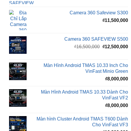
₫
11,500,000
Camera 360 SAFEVIEW S500
Giá
G
₫
16,500,000
₫
12,500,000
gốc
h
là:
t
₫16,500,000.
l
Màn Hình Android TMAS 10.33 Inch Cho
₫
VinFast Minio Green
₫
8,000,000
Màn Hình Android TMAS 10.33 Dành Cho
VinFast VF2
₫
8,000,000
Màn hình Cluster Android TMAS T600 Dành
Cho VinFast VF3
₫
10,800,000