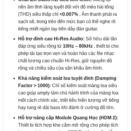
sạch sẽ, trong trẻo đến mức bạn có thể nghe rõ
tiếng miết ngón tay trên dây đàn guitar.
Hỗ trợ đỉnh cao Hi-Res Audio:
Sở hữu dải tần
đáp ứng siêu rộng từ
10Hz – 80kHz
, thiết bị cho
phép tái tạo trọn vẹn và hoàn hảo các file nhạc
chất lượng cao chuẩn Hi-Res, giữ nguyên độ
rộng và chiều sâu của sân khấu âm hình.
Khả năng kiểm soát loa tuyệt đỉnh (Damping
Factor > 1000):
Chỉ số kiểm soát màng loa siêu
cao giúp amply làm chủ hành trình của màng loa
một cách chính xác, triệt tiêu hiện tượng vỡ tiếng
hay rung rè dải bass khi đánh ở cường độ lớn.
Hỗ trợ nâng cấp Module Quang Học (HDM 2):
Thiết bị tích hợp khe cắm mở rộng cho phép tích
hợp module quang học SPDIF, giúp truyền dẫn
tín hiệu âm thanh kỹ thuật số trực tiếp từ nguồn