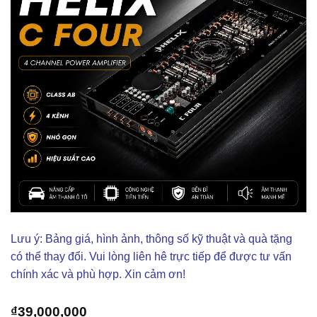
Lưu ý: Bảng giá, hình ảnh, thông số kỹ thuật và quà tặng
có thể thay đổi. Vui lòng liên hê trực tiếp để được tư vấn
chính xác và phù hợp. Xin cảm ơn!
₫
39,000,000