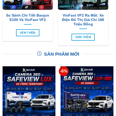
So Sánh Chi Tiết Baojun
VinFast VF2 Ra Mắt: Xe
E100 Và VinFast VF2
Điện Đô Thị Giá Chỉ 188
Triệu Đồng
XEM THÊM
XEM THÊM
SẢN PHẨM MỚI
-6%
Camera 360 SAFEVIEW
Camera 360 Dành Riêng
LUX Dành Cho Ford
Cho Xe Honda CRV