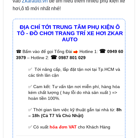
ĐỊA CHỈ TỚI TRUNG TÂM PHỤ KIỆN Ô
TÔ - ĐỒ CHƠI TRANG TRÍ XE HƠI ZKAR
AUTO
☎
☎
Bấm vào để gọi Tổng Đài
Hotline 1:
0949 60
☎
3979
– Hotline 2:
0987 801 029
✅ Tới nâng cấp, lắp đặt tận nơi tại Tp.HCM và
các tỉnh lân cận
✅ Cam kết: Tư vấn tận nơi miễn phí, hàng hóa
kém chất lượng ( hay lỗi do nhà sản xuất ) =>
hoàn tiền 100%.
✅ Thời gian làm việc kỹ thuật gắn tại nhà từ:
8h
– 18h (Cả T7 Và Chủ Nhật)
✅ Có xuất
hóa đơn VAT
cho Khách Hàng
🌐 Chi Nhánh 1:
277–279 Đường số 9A, KDC Trung
Sơn, xã Bình Hưng, TP.HCM (giáp khu Him Lam Quận