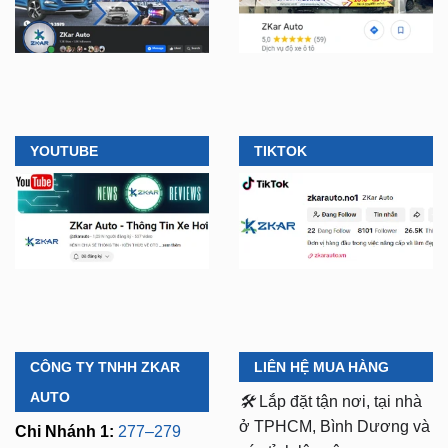
YOUTUBE
TIKTOK
CÔNG TY TNHH ZKAR
LIÊN HỆ MUA HÀNG
AUTO
🛠️
Lắp đặt tận nơi, tại nhà
ở TPHCM, Bình Dương và
Chi Nhánh 1:
277–279
các tỉnh lân cận
Đường số 9A, KDC Trung
Sơn, xã Bình Hưng,
⏱️ 8:30 AM - 18:00 PM (Cả