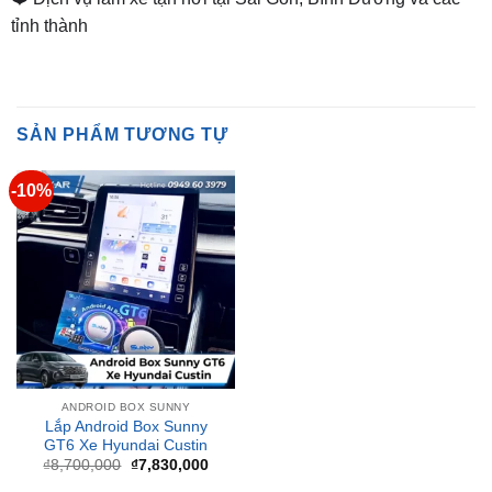
SẢN PHẨM TƯƠNG TỰ
-10%
ANDROID BOX SUNNY
Lắp Android Box Sunny
GT6 Xe Hyundai Custin
Giá
Giá
₫
8,700,000
₫
7,830,000
gốc
hiện
là:
tại
₫8,700,000.
là:
₫7,830,000.