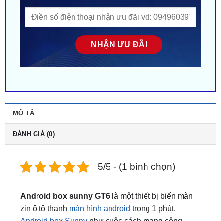
MÔ TẢ
ĐÁNH GIÁ (0)
5/5 - (1 bình chọn)
Android box sunny GT6
là một thiết bị biến màn
zin ô tô thanh
màn hình android
trong 1 phút.
Android box Sunny
như cuộc cách mạng công
nghệ giải trí dành cho xe ô tô, với model GT6 có
nhiều chức năng, cấu hình mạnh mẽ không thua