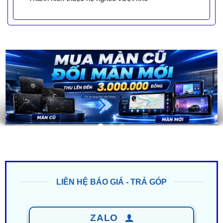
LIÊN HỆ BÁO GIÁ - TRẢ GÓP
ZALO