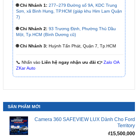
7)
🌐 Chi Nhánh 2:
93 Trương Định, Phường Thủ Dầu
Một, Tp.HCM (Bình Dương cũ)
🌐 Chi Nhánh 3:
Huỳnh Tấn Phát, Quận 7, Tp.HCM
📞 Nhấn vào
Liên hệ ngay nhận ưu đãi 👉
Zalo OA
ZKar Auto
SẢN PHẨM MỚI
Camera 360 SAFEVIEW LUX Dành Cho Ford
Territory
₫
15,500,000
Camera 360 Dành Riêng Cho Xe Honda CRV