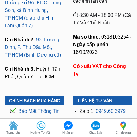
TP.HCM (giáp khu Him
T7 Và Chủ Nhật)
Lam Quận 7)
Mã số thuế:
0318103254 -
Chi Nhánh 2:
93 Trương
Ngày cấp phép:
Định, P. Thủ Dầu Một,
16/10/2023
TP.HCM (Bình Dương cũ)
Có xuất VAT cho Công
Chi Nhánh 3:
Huỳnh Tấn
Ty
Phát, Quận 7, Tp.HCM
CHÍNH SÁCH MUA HÀNG
LIÊN HỆ TƯ VẤN
Bảo Mật Thông Tin
Zalo 1:
0949.60.3979
Đổi Trả Hàng
Zalo 2:
0987.801.029
Thanh Toán
Kỹ Thuật Có Kinh
Nghiệm
Vận Chuyển
Trang chủ
Hotline Tư Vấn
Nhắn tin
Chat Zalo
Chỉ đường
Hỗ Trợ: 24/7