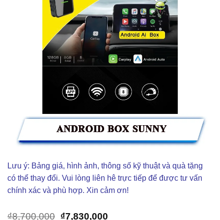
Lưu ý: Bảng giá, hình ảnh, thông số kỹ thuật và quà tặng
có thể thay đổi. Vui lòng liên hê trực tiếp để được tư vấn
chính xác và phù hợp. Xin cảm ơn!
Giá
Giá
₫
8,700,000
₫
7,830,000