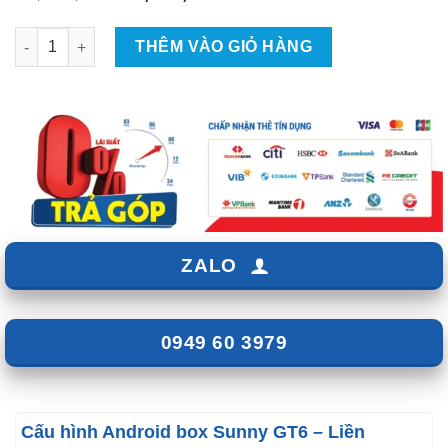
gốc
hiện
là:
tại
Android Box Sunny GT6 số lượng
THÊM VÀO GIỎ HÀNG
₫8,700,000.
là:
₫7,830,000.
ZALO
0949 60 3979
Cấu hình Android box Sunny GT6 – Liền