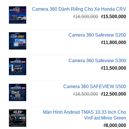
Giá
G
₫
16,500,000
₫
15,500,000
gốc
h
là:
t
₫16,500,000.
l
Camera 360 Safeview S200
₫
₫
11,800,000
Camera 360 Safeview S300
₫
11,500,000
Camera 360 SAFEVIEW S500
Giá
G
₫
16,500,000
₫
12,500,000
gốc
h
là:
t
₫16,500,000.
l
Màn Hình Android TMAS 10.33 Inch Cho
₫
VinFast Minio Green
₫
8,000,000
Màn Hình Android TMAS 10.33 Dành Cho