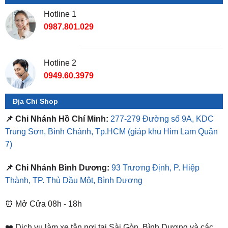
0987.801.029
Hotline 2
0949.60.3979
Địa Chỉ Shop
📌 Chi Nhánh Hồ Chí Minh:
277-279 Đường số 9A, KDC
Trung Sơn, Bình Chánh, Tp.HCM
(giáp khu Him Lam Quận
7)
📌 Chi Nhánh Bình Dương:
93 Trương Định, P. Hiệp
Thành, TP. Thủ Dầu Một, Bình Dương
⏰ Mở Cửa 08h - 18h
❤️ Dịch vụ làm xe tận nơi tại Sài Gòn, Bình Dương và các
tỉnh thành