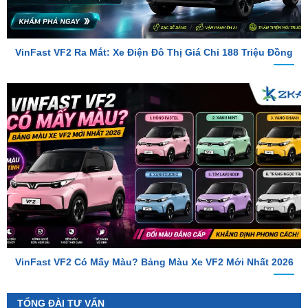
VinFast VF2 Ra Mắt: Xe Điện Đô Thị Giá Chỉ 188 Triệu Đồng
VinFast VF2 Có Mấy Màu? Bảng Màu Xe VF2 Mới Nhất 2026
TỔNG ĐÀI TƯ VẤN
Hotline 1