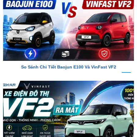
So Sánh Chi Tiết Baojun E100 Và VinFast VF2