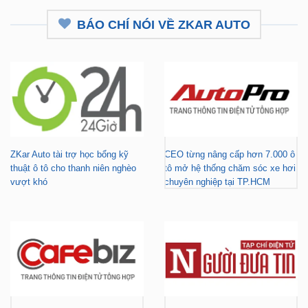
ZKar Auto tài trợ học bổng kỹ
CEO từng nâng cấp hơn 7.000 ô
thuật ô tô cho thanh niên nghèo
tô mở hệ thống chăm sóc xe hơi
vượt khó
chuyên nghiệp tại TP.HCM
Gara nâng cấp xe hơi chuyên
ZKar Auto tài trợ học bổng kỹ
nghiệp tại TP.HCM - Tài trợ học
thuật ô tô cho thanh niên có hoàn
bổng cho thanh niên khó khăn
cảnh khó khăn