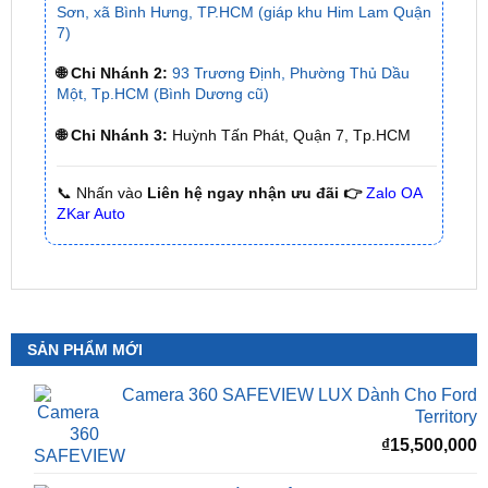
✅ Có xuất
hóa đơn VAT
cho Khách Hàng
🌐 Chi Nhánh 1:
277–279 Đường số 9A, KDC Trung
Sơn, xã Bình Hưng, TP.HCM (giáp khu Him Lam Quận
7)
🌐 Chi Nhánh 2:
93 Trương Định, Phường Thủ Dầu
Một, Tp.HCM (Bình Dương cũ)
🌐 Chi Nhánh 3:
Huỳnh Tấn Phát, Quận 7, Tp.HCM
📞 Nhấn vào
Liên hệ ngay nhận ưu đãi 👉
Zalo OA
ZKar Auto
SẢN PHẨM MỚI
Camera 360 SAFEVIEW LUX Dành Cho Ford