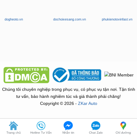
manhinhandroidoto.com.vn
camerahanhtrinhoto.com.vn
dodenoto.vn
dogheoto.vn
dochoixesang.com.vn
phukienotovinfast.vn
Chúng tôi chuyên nghiệp trong phục vụ, có phục vụ tận nơi. Tận tình
tư vấn, bảo hành nghiêm túc và giá thành phải chăng!
Copyright © 2026 -
ZKar Auto
Trang chủ
Hotline Tư Vấn
Nhắn tin
Chat Zalo
Chỉ đường