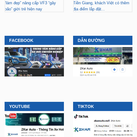
ZKar Auto dẫn đầu xu hướng
ZKar Auto hợp tác với Mitsubishi
“làm đẹp” nâng cấp VF3 “gây
Tiền Giang, khách Việt có thêm
bão” giới trẻ hiện nay
địa điểm lắp đặt...
FACEBOOK
DẪN ĐƯỜNG
YOUTUBE
TIKTOK