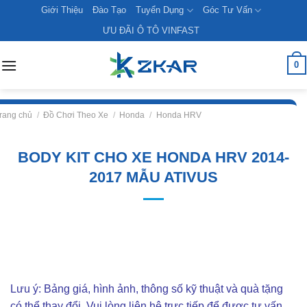
Skip
Giới Thiệu
Đào Tạo
Tuyển Dụng
Góc Tư Vấn
to
ƯU ĐÃI Ô TÔ VINFAST
content
0
rang chủ
/
Đồ Chơi Theo Xe
/
Honda
/
Honda HRV
BODY KIT CHO XE HONDA HRV 2014-
2017 MẪU ATIVUS
Lưu ý: Bảng giá, hình ảnh, thông số kỹ thuật và quà tặng
có thể thay đổi. Vui lòng liên hê trực tiếp để được tư vấn