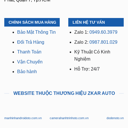
TP.HCM (Bình Dương cũ)
Có xuất VAT cho Công
Chi Nhánh 3:
Huỳnh Tấn
Ty
Phát, Quận 7, Tp.HCM
CHÍNH SÁCH MUA HÀNG
LIÊN HỆ TƯ VẤN
Bảo Mật Thông Tin
Zalo 1:
0949.60.3979
Đổi Trả Hàng
Zalo 2:
0987.801.029
Thanh Toán
Kỹ Thuật Có Kinh
Nghiệm
Vận Chuyển
Hỗ Trợ: 24/7
Bảo hành
WEBSITE THUỘC THƯƠNG HIỆU ZKAR AUTO