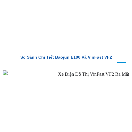
So Sánh Chi Tiết Baojun E100 Và VinFast VF2