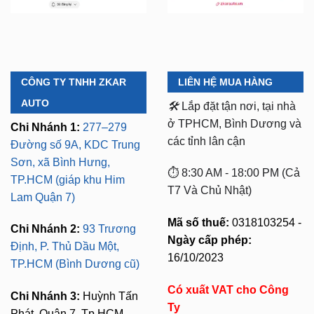
CÔNG TY TNHH ZKAR
LIÊN HỆ MUA HÀNG
AUTO
🛠️
Lắp đặt tận nơi, tại nhà
ở TPHCM, Bình Dương và
Chi Nhánh 1:
277–279
các tỉnh lân cận
Đường số 9A, KDC Trung
Sơn, xã Bình Hưng,
⏱️ 8:30 AM - 18:00 PM (Cả
TP.HCM (giáp khu Him
T7 Và Chủ Nhật)
Lam Quận 7)
Mã số thuế:
0318103254 -
Chi Nhánh 2:
93 Trương
Ngày cấp phép:
Định, P. Thủ Dầu Một,
16/10/2023