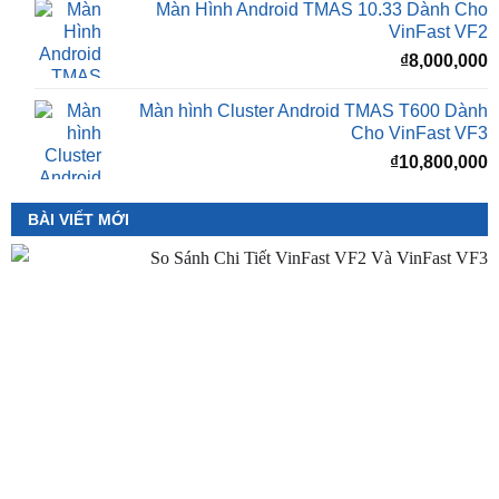
₫
VinFast Minio Green
₫
8,000,000
Màn Hình Android TMAS 10.33 Dành Cho
VinFast VF2
₫
8,000,000
Màn hình Cluster Android TMAS T600 Dành
Cho VinFast VF3
₫
10,800,000
BÀI VIẾT MỚI