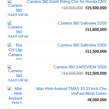
Territory
₫
15,500,000
Camera 360 Dành Riêng Cho Xe Honda CRV
Giá
G
₫
16,500,000
₫
15,500,000
gốc
h
là:
t
₫16,500,000.
l
Camera 360 Safeview S200
₫
₫
11,800,000
Camera 360 Safeview S300
₫
11,500,000
Camera 360 SAFEVIEW S500
Giá
G
₫
16,500,000
₫
12,500,000
gốc
h
là:
t
₫16,500,000.
l
Màn Hình Android TMAS 10.33 Inch Cho