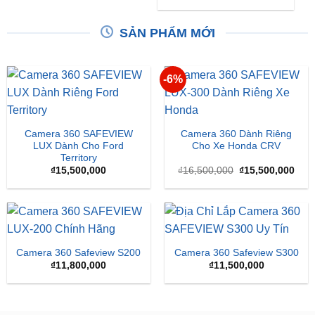
Triệu Đồng
XEM THÊM
XEM THÊM
SẢN PHẨM MỚI
-6%
Camera 360 SAFEVIEW
Camera 360 Dành Riêng
LUX Dành Cho Ford
Cho Xe Honda CRV
Territory
Giá
Giá
₫
15,500,000
₫
16,500,000
₫
15,500,000
gốc
hiện
là:
tại
₫16,500,000.
là:
₫15,
Camera 360 Safeview S200
Camera 360 Safeview S300