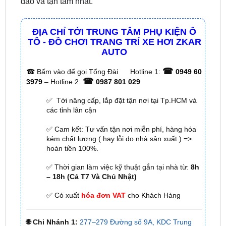
Đội ngũ kỹ thuật viên nhiều năm kinh nghiệm từ
ZKar Auto sẽ chăm sóc xe cho quý khách hàng chu
đáo và tận tâm nhất.
ĐỊA CHỈ TỚI TRUNG TÂM PHỤ KIỆN Ô
TÔ - ĐỒ CHƠI TRANG TRÍ XE HƠI ZKAR
AUTO
☎
☎
Bấm vào để gọi Tổng Đài
Hotline 1:
0949 60
☎
3979
– Hotline 2:
0987 801 029
✅ Tới nâng cấp, lắp đặt tận nơi tại Tp.HCM và
các tỉnh lân cận
✅ Cam kết: Tư vấn tận nơi miễn phí, hàng hóa
kém chất lượng ( hay lỗi do nhà sản xuất ) =>
hoàn tiền 100%.
✅ Thời gian làm việc kỹ thuật gắn tại nhà từ:
8h
– 18h (Cả T7 Và Chủ Nhật)