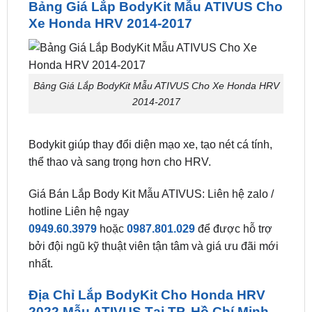
lượng nhất. Đừng quên truy cập vào
Zkarauto.vn
để tìm hiểu thêm nhiều phụ kiện ô tô mới nhất nhé!
Bảng Giá Lắp BodyKit Mẫu ATIVUS Cho
Xe Honda HRV 2014-2017
Bảng Giá Lắp BodyKit Mẫu ATIVUS Cho Xe Honda HRV
2014-2017
Bodykit giúp thay đổi diện mạo xe, tạo nét cá tính,
thể thao và sang trọng hơn cho HRV.
Giá Bán Lắp Body Kit Mẫu ATIVUS: Liên hệ zalo /
hotline Liên hệ ngay
0949.60.3979
hoặc
0987.801.029
để được hỗ trợ
bởi đội ngũ kỹ thuật viên tận tâm và giá ưu đãi mới