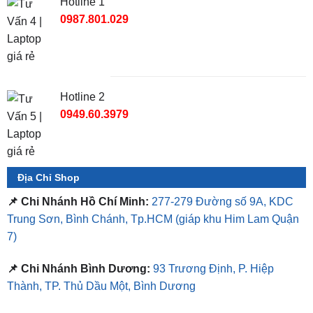
TỔNG ĐÀI TƯ VẤN
Hotline 1
0987.801.029
Hotline 2
0949.60.3979
Địa Chỉ Shop
📌 Chi Nhánh Hồ Chí Minh:
277-279 Đường số 9A, KDC
Trung Sơn, Bình Chánh, Tp.HCM
(giáp khu Him Lam Quận
7)