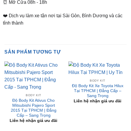
📌 Chi Nhánh Bình Dương:
93 Trương Định, P. Hiệp
Thành, TP. Thủ Dầu Một, Bình Dương
⏰ Mở Cửa 08h - 18h
❤️ Dịch vụ làm xe tận nơi tại Sài Gòn, Bình Dương và các
tỉnh thành
SẢN PHẨM TƯƠNG TỰ
BODY KIT
Độ Body Kit Xe Toyota Hilux
Tại TPHCM | Đẳng Cấp –
Sang Trọng
BODY KIT
Độ Body Kit Ativus Cho
Liên hệ nhận giá ưu đãi
Mitsubishi Pajero Sport