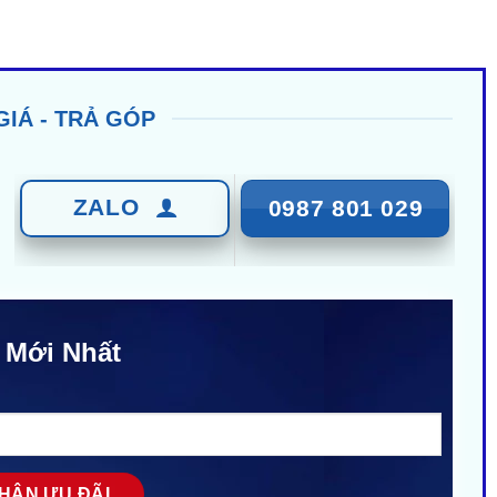
GIÁ - TRẢ GÓP
ZALO
0987 801 029
 Mới Nhất