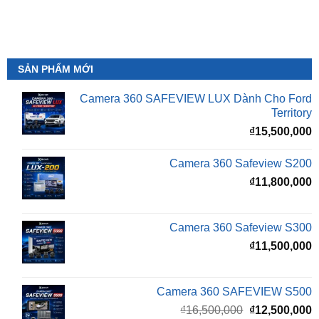
SẢN PHẨM MỚI
Camera 360 SAFEVIEW LUX Dành Cho Ford
Territory
₫
15,500,000
Camera 360 Safeview S200
₫
11,800,000
Camera 360 Safeview S300
₫
11,500,000
Camera 360 SAFEVIEW S500
Giá
G
₫
16,500,000
₫
12,500,000