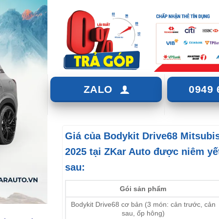
ZALO
0949 
Giá của
Bodykit Drive68 Mitsubi
2025
tại ZKar Auto được niêm yế
sau:
Gói sản phẩm
Bodykit Drive68 cơ bản (3 món: cản trước, cản
sau, ốp hông)