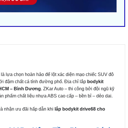
 là lựa chọn hoàn hảo để lột xác diện mạo chiếc SUV đô
 với đậm chất cá tính đường phố. Địa chỉ lắp
bodykit
TPHCM – Bình Dương
. ZKar Auto – thi công bởi đội ngũ kỹ
 sản phẩm chất liệu nhựa ABS cao cấp – bền bỉ – dẻo dai.
 và nhận ưu đãi hấp dẫn khi
lắp bodykit drive68 cho