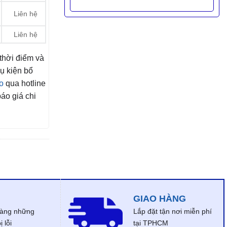
Liên hệ
Liên hệ
 thời điểm và
ụ kiện bổ
o
qua hotline
áo giá chi
GIAO HÀNG
dàng những
Lắp đặt tận nơi miễn phí
 lỗi
tại TPHCM