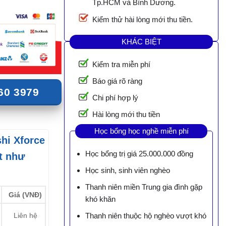
Tp.HCM và Bình Dương.
Kiểm thử hài lòng mới thu tiền.
KHÁC BIỆT
Kiểm tra miễn phí
Báo giá rõ ràng
60 3979
Chi phí hợp lý
Hài lòng mới thu tiền
Học bổng học nghề miễn phí
shi Xforce
Học bổng trị giá 25.000.000 đồng
t như
Học sinh, sinh viên nghèo
Thanh niên miền Trung gia đình gặp
Giá (VNĐ)
khó khăn
Liên hệ
Thanh niên thuộc hộ nghèo vượt khó