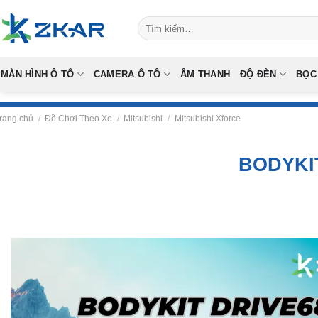
Skip
Tìm
to
kiếm:
content
MÀN HÌNH Ô TÔ
CAMERA Ô TÔ
ÂM THANH
ĐỘ ĐÈN
BỌC
rang chủ
/
Đồ Chơi Theo Xe
/
Mitsubishi
/
Mitsubishi Xforce
BODYKIT