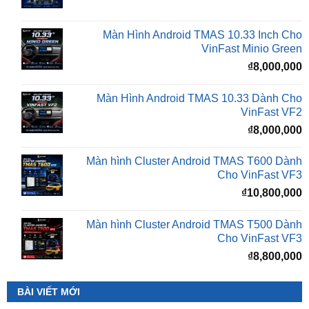
gốc
h
là:
t
₫16,500,000.
l
Màn Hình Android TMAS 10.33 Inch Cho
₫
VinFast Minio Green
₫
8,000,000
Màn Hình Android TMAS 10.33 Dành Cho
VinFast VF2
₫
8,000,000
Màn hình Cluster Android TMAS T600 Dành
Cho VinFast VF3
₫
10,800,000
Màn hình Cluster Android TMAS T500 Dành
Cho VinFast VF3
₫
8,800,000
BÀI VIẾT MỚI