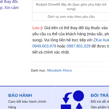
ể thay đổi.
Bodykit Drive68 đầy đủ (bao gồm phụ kiện bổ
ợp. Xin cảm
sung)
Dịch vụ sơn màu theo yêu cầu
Lưu ý
: Giá trên có thể thay đổi tùy thuộc vào
yêu cầu cụ thể của khách hàng (màu sắc, ph
sung). Vui lòng liên hệ trực tiếp với
ZKar Aut
0949.603.979
hoặc
0987.801.029
để được b
tiết và chính xác nhất.
Danh mục:
Mitsubishi Xforce
BẢO HÀNH
ĐỔI TRẢ
Cam kết bảo hành chính
Đổi trả dễ 
hãng
Sản phẩm bị