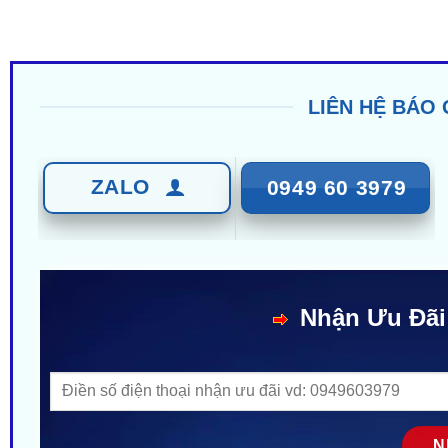
LIÊN HỆ BÁO 
ZALO
0949 60 3979
Nhận Ưu Đãi