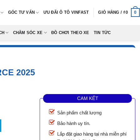
0
GÓC TƯ VẤN
ƯU ĐÃI Ô TÔ VINFAST
GIỎ HÀNG /
₫
0
CH
CHĂM SÓC XE
ĐỒ CHƠI THEO XE
TIN TỨC
CE 2025
CAM KẾT
Sản phẩm chất lượng
ố lượng
Bảo hành uy tín.
Lắp đặt giao hàng tại nhà miễn phí