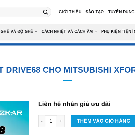
GIỚI THIỆU
ĐÀO TẠO
TUYỂN DỤNG
 GHẾ VÀ ĐỘ GHẾ
CÁCH NHIỆT VÀ CÁCH ÂM
PHỤ KIỆN TIỆN Í
 DRIVE68 CHO MITSUBISHI XFOR
Liên hệ nhận giá ưu đãi
Bodykit Drive68 Cho Mitsubishi Xforce 2025 s
THÊM VÀO GIỎ HÀNG