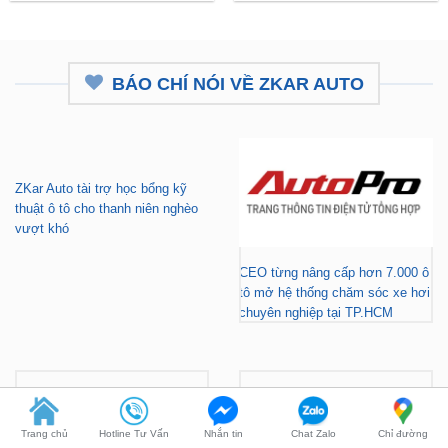
Camera 360 Safeview S200
Camera 360 Safeview S300
₫
11,800,000
₫
11,500,000
BÁO CHÍ NÓI VỀ ZKAR AUTO
ZKar Auto tài trợ học bổng kỹ
thuật ô tô cho thanh niên nghèo
vượt khó
CEO từng nâng cấp hơn 7.000 ô
tô mở hệ thống chăm sóc xe hơi
chuyên nghiệp tại TP.HCM
Trang chủ
Hotline Tư Vấn
Nhắn tin
Chat Zalo
Chỉ đường