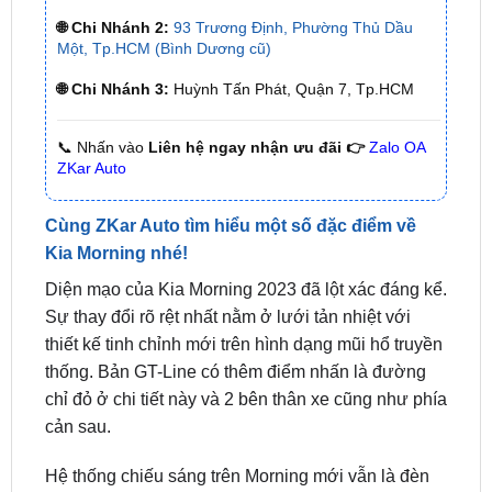
🌐 Chi Nhánh 1:
277–279 Đường số 9A, KDC Trung
Sơn, xã Bình Hưng, TP.HCM (giáp khu Him Lam Quận
7)
🌐 Chi Nhánh 2:
93 Trương Định, Phường Thủ Dầu
Một, Tp.HCM (Bình Dương cũ)
🌐 Chi Nhánh 3:
Huỳnh Tấn Phát, Quận 7, Tp.HCM
📞 Nhấn vào
Liên hệ ngay nhận ưu đãi 👉
Zalo OA
ZKar Auto
Cùng ZKar Auto tìm hiểu một số đặc điểm về
Kia Morning nhé!
Diện mạo của Kia Morning 2023 đã lột xác đáng kể.
Sự thay đổi rõ rệt nhất nằm ở lưới tản nhiệt với
thiết kế tinh chỉnh mới trên hình dạng mũi hổ truyền
thống. Bản GT-Line có thêm điểm nhấn là đường
chỉ đỏ ở chi tiết này và 2 bên thân xe cũng như phía