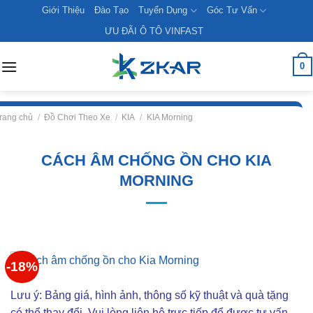
Skip
Giới Thiệu
Đào Tạo
Tuyển Dụng
Góc Tư Vấn
to
ƯU ĐÃI Ô TÔ VINFAST
content
0
rang chủ
/
Đồ Chơi Theo Xe
/
KIA
/
KIA Morning
CÁCH ÂM CHỐNG ỒN CHO KIA
MORNING
-18%
Lưu ý: Bảng giá, hình ảnh, thông số kỹ thuật và quà tặng
có thể thay đổi. Vui lòng liên hê trực tiếp để được tư vấn