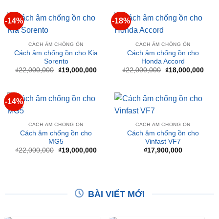
CÁCH ÂM CHỐNG ỒN
AUDI A4
Cách âm chống ồn cho MG
Cách âm chống ồn cho Audi
HS
A4
Giá
Giá
₫
22,000,000
₫
19,000,000
₫
19,000,000
gốc
hiện
là:
tại
₫22,000,000.
là:
₫19,000,000.
-14%
-18%
CÁCH ÂM CHỐNG ỒN
CÁCH ÂM CHỐNG ỒN
Cách âm chống ồn cho Kia
Cách âm chống ồn cho
Sorento
Honda Accord
Giá
Giá
Giá
Giá
₫
22,000,000
₫
19,000,000
₫
22,000,000
₫
18,000,000
gốc
hiện
gốc
hiện
là:
tại
là:
tại
₫22,000,000.
là:
₫22,000,000.
là:
₫19,000,000.
₫18,
-14%
CÁCH ÂM CHỐNG ỒN
CÁCH ÂM CHỐNG ỒN
Cách âm chống ồn cho
Cách âm chống ồn cho
MG5
Vinfast VF7
Giá
Giá
₫
22,000,000
₫
19,000,000
₫
17,900,000
gốc
hiện
là:
tại
₫22,000,000.
là:
₫19,000,000.