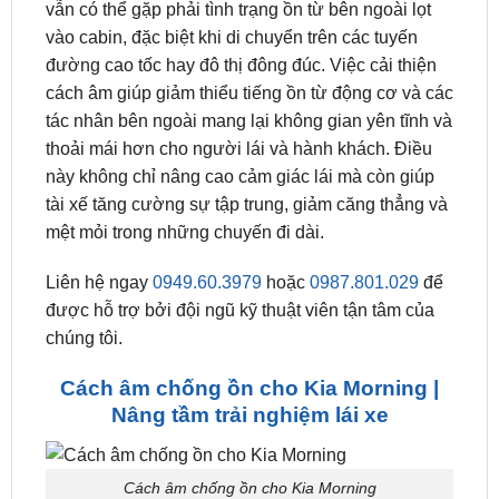
Tại sao việc
cách âm chống ồn cho Kia Morning
là rất cần thiết giúp nâng cao trải nghiệm lái xe? Dù
là dòng xe được ưa chuộng tuy nhiên Kia Morning
vẫn có thể gặp phải tình trạng ồn từ bên ngoài lọt
vào cabin, đặc biệt khi di chuyển trên các tuyến
đường cao tốc hay đô thị đông đúc. Việc cải thiện
cách âm giúp giảm thiểu tiếng ồn từ động cơ và các
tác nhân bên ngoài mang lại không gian yên tĩnh và
thoải mái hơn cho người lái và hành khách. Điều
này không chỉ nâng cao cảm giác lái mà còn giúp
tài xế tăng cường sự tập trung, giảm căng thẳng và
mệt mỏi trong những chuyến đi dài.
Liên hệ ngay
0949.60.3979
hoặc
0987.801.029
để
được hỗ trợ bởi đội ngũ kỹ thuật viên tận tâm của
chúng tôi.
Cách âm chống ồn cho Kia Morning |