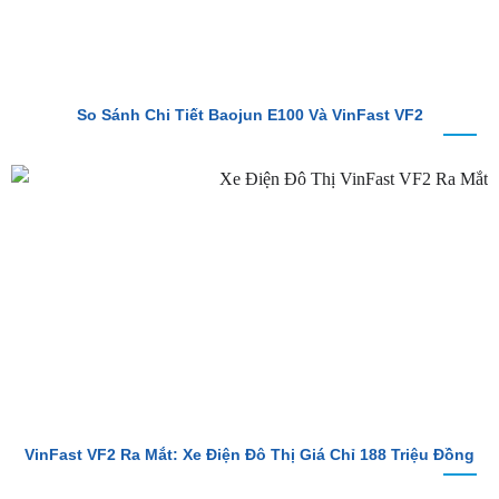
So Sánh Chi Tiết Baojun E100 Và VinFast VF2