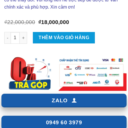
chính xác và phù hợp. Xin cảm ơn!
Giá
Giá
₫
22,000,000
₫
18,000,000
gốc
hiện
là:
tại
Cách âm chống ồn cho Kia Morning số lượng
THÊM VÀO GIỎ HÀNG
₫22,000,000.
là:
₫18,000,000.
ZALO
0949 60 3979