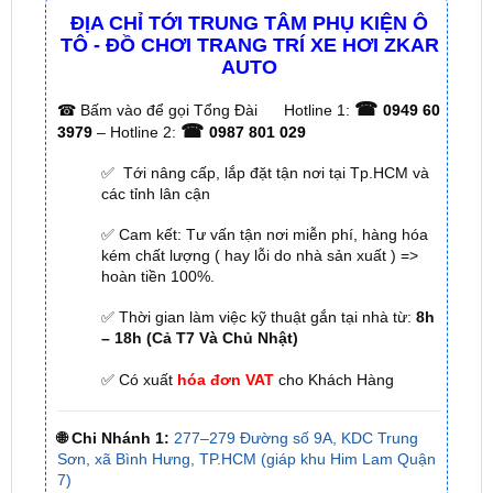
Dán cách âm cho ô tô tại
Dán cách âm cho ô tô tại
huyện Củ Chi
huyện Cần Giờ
ĐỊA CHỈ TỚI TRUNG TÂM PHỤ KIỆN Ô
TÔ - ĐỒ CHƠI TRANG TRÍ XE HƠI ZKAR
AUTO
☎
☎
Bấm vào để gọi Tổng Đài
Hotline 1:
0949 60
☎
3979
– Hotline 2:
0987 801 029
✅ Tới nâng cấp, lắp đặt tận nơi tại Tp.HCM và
các tỉnh lân cận
✅ Cam kết: Tư vấn tận nơi miễn phí, hàng hóa
kém chất lượng ( hay lỗi do nhà sản xuất ) =>
hoàn tiền 100%.
✅ Thời gian làm việc kỹ thuật gắn tại nhà từ:
8h
– 18h (Cả T7 Và Chủ Nhật)
✅ Có xuất
hóa đơn VAT
cho Khách Hàng