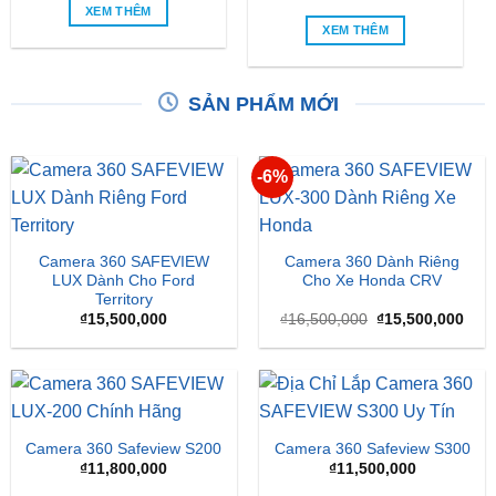
So Sánh Chi Tiết Baojun
VinFast VF2 Ra Mắt: Xe
E100 Và VinFast VF2
Điện Đô Thị Giá Chỉ 188
Triệu Đồng
XEM THÊM
XEM THÊM
SẢN PHẨM MỚI
-6%
Camera 360 SAFEVIEW
Camera 360 Dành Riêng
LUX Dành Cho Ford
Cho Xe Honda CRV
Territory
Giá
Giá
₫
15,500,000
₫
16,500,000
₫
15,500,000
gốc
hiện
là:
tại
₫16,500,000.
là:
₫15,