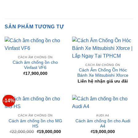
❤️ Dịch vụ làm xe tận nơi tại Sài Gòn, Bình Dương và các
tỉnh thành
SẢN PHẨM TƯƠNG TỰ
CÁCH ÂM CHỐNG ỒN
Cách âm chống ồn cho
CÁCH ÂM CHỐNG ỒN
Vinfast VF6
Cách Âm Chống Ồn Hóc
₫
17,900,000
Bánh Xe Mitsubishi Xforce
Liên hệ nhận giá ưu đãi
-14%