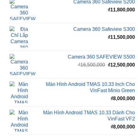
Giá
G
₫
16,500,000
₫
15,500,000
gốc
h
là:
t
₫16,500,000.
l
Camera 360 Safeview S200
₫
₫
11,800,000
Camera 360 Safeview S300
₫
11,500,000
Camera 360 SAFEVIEW S500
Giá
G
₫
16,500,000
₫
12,500,000
gốc
h
là:
t
₫16,500,000.
l
Màn Hình Android TMAS 10.33 Inch Cho
₫
VinFast Minio Green
₫
8,000,000
Màn Hình Android TMAS 10.33 Dành Cho