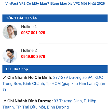
TỔNG ĐÀI TƯ VẤN
Hotline 1
0987.801.029
Hotline 2
0949.60.3979
Địa Chỉ Shop
📌 Chi Nhánh Hồ Chí Minh:
277-279 Đường số 9A, KDC
Trung Sơn, Bình Chánh, Tp.HCM
(giáp khu Him Lam Quận
7)
📌 Chi Nhánh Bình Dương:
93 Trương Định, P. Hiệp
Thành, TP. Thủ Dầu Một, Bình Dương
⏰ Mở Cửa 08h - 18h