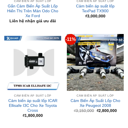
Xe Ford
₫
3,000,000
Liên hệ nhận giá ưu đãi
-11%
CẢM BIẾN ÁP SUẤT LỐP
CẢM BIẾN ÁP SUẤT LỐP
Cảm biến áp suất lốp ICAR
Cảm Biến Áp Suất Lốp Cho
Ellisafe I3C Cho Xe Toyota
Xe Peugeot 2008
Cross
Giá
Giá
₫
3,150,000
₫
2,800,000
gốc
hiện
₫
1,800,000
là:
tại
₫3,150,000.
là:
₫2,80