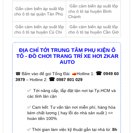
Chánh
Gắn cảm biến áp suất lốp
Gắn cảm biến áp suất lốp
cho ô tô tại huyện Củ Chi
cho ô tô tại huyện Cần Giờ
ĐỊA CHỈ TỚI TRUNG TÂM PHỤ KIỆN Ô
TÔ - ĐỒ CHƠI TRANG TRÍ XE HƠI ZKAR
AUTO
☎
☎
Bấm vào để gọi Tổng Đài
Hotline 1:
0949 60
☎
3979
– Hotline 2:
0987 801 029
✅ Tới nâng cấp, lắp đặt tận nơi tại Tp.HCM và
các tỉnh lân cận
✅ Cam kết: Tư vấn tận nơi miễn phí, hàng hóa
kém chất lượng ( hay lỗi do nhà sản xuất ) =>
hoàn tiền 100%.
✅ Thời gian làm việc kỹ thuật gắn tại nhà từ:
8h
– 18h (Cả T7 Và Chủ Nhật)
✅ Có xuất
hóa đơn VAT
cho Khách Hàng