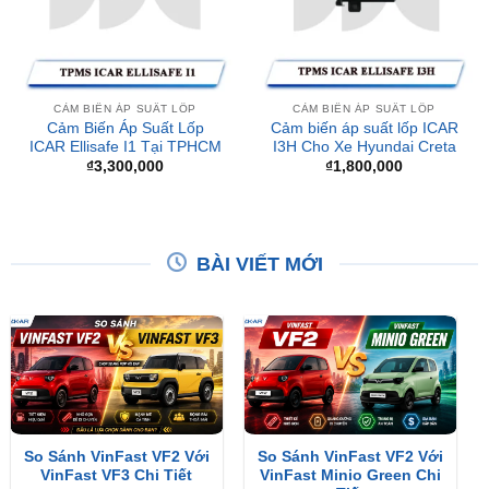
CẢM BIẾN ÁP SUẤT LỐP
CẢM BIẾN ÁP SUẤT LỐP
Cảm Biến Áp Suất Lốp
Cảm biến áp suất lốp ICAR
ICAR Ellisafe I1 Tại TPHCM
I3H Cho Xe Hyundai Creta
₫
3,300,000
₫
1,800,000
BÀI VIẾT MỚI
So Sánh VinFast VF2 Với
So Sánh VinFast VF2 Với
VinFast VF3 Chi Tiết
VinFast Minio Green Chi
Tiết
XEM THÊM