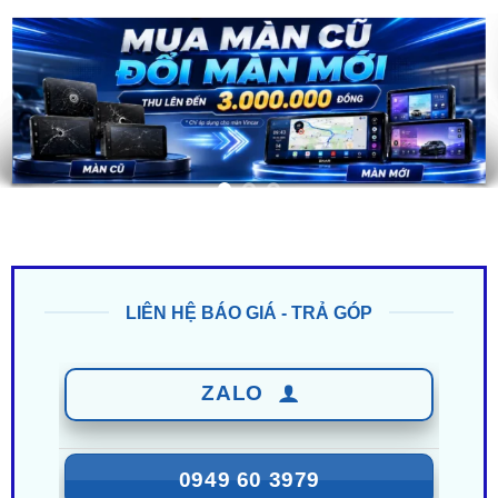
LIÊN HỆ BÁO GIÁ - TRẢ GÓP
ZALO
0949 60 3979