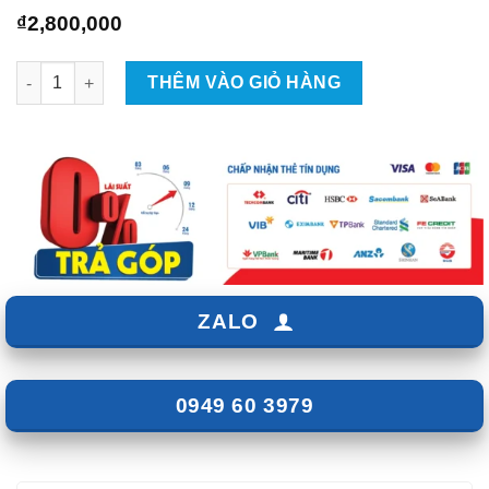
₫
2,800,000
Cảm biến áp suất lốp ICAR Ellisafe C397 số lượng
THÊM VÀO GIỎ HÀNG
ZALO
0949 60 3979