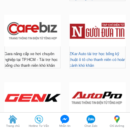
Gara nâng cấp xe hơi chuyên
ZKar Auto tài trợ học bổng kỹ
nghiệp tại TP.HCM - Tài trợ học
thuật ô tô cho thanh niên có hoàn
bổng cho thanh niên khó khăn
cảnh khó khăn
ZKar Auto dẫn đầu xu hướng
ZKar Auto hợp tác với Mitsubishi
“làm đẹp” nâng cấp VF3 “gây
Tiền Giang, khách Việt có thêm
bão” giới trẻ hiện nay
địa điểm lắp đặt...
Trang chủ
Hotline Tư Vấn
Nhắn tin
Chat Zalo
Chỉ đường