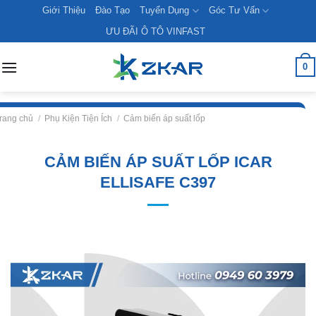
Skip
Giới Thiệu
Đào Tạo
Tuyển Dụng
Góc Tư Vấn
to
ƯU ĐÃI Ô TÔ VINFAST
content
0
rang chủ
/
Phụ Kiện Tiện Ích
/
Cảm biến áp suất lốp
CẢM BIẾN ÁP SUẤT LỐP ICAR
ELLISAFE C397