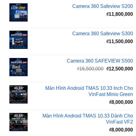
Camera 360 Safeview S300
₫
11,500,000
Camera 360 SAFEVIEW S500
Giá
G
₫
16,500,000
₫
12,500,000
gốc
h
là:
t
₫16,500,000.
l
Màn Hình Android TMAS 10.33 Inch Cho
₫
VinFast Minio Green
₫
8,000,000
Màn Hình Android TMAS 10.33 Dành Cho
VinFast VF2
₫
8,000,000
Màn hình Cluster Android TMAS T600 Dành
Cho VinFast VF3