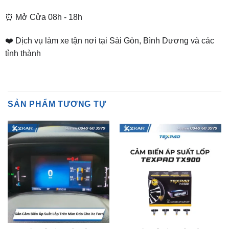
❤️ Dịch vụ làm xe tận nơi tại Sài Gòn, Bình Dương và các
tỉnh thành
SẢN PHẨM TƯƠNG TỰ
CẢM BIẾN ÁP SUẤT LỐP
CẢM BIẾN ÁP SUẤT LỐP
Gắn Cảm Biến Áp Suất Lốp
Cảm biến áp suất lốp
Hiển Thị Trên Màn Odo Cho
TexPad TX900