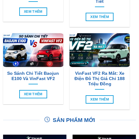
XEM THÊM
So Sánh Chi Tiết Baojun
VinFast VF2 Ra Mắt: Xe
E100 Và VinFast VF2
Điện Đô Thị Giá Chỉ 188
Triệu Đồng
XEM THÊM
XEM THÊM
SẢN PHẨM MỚI