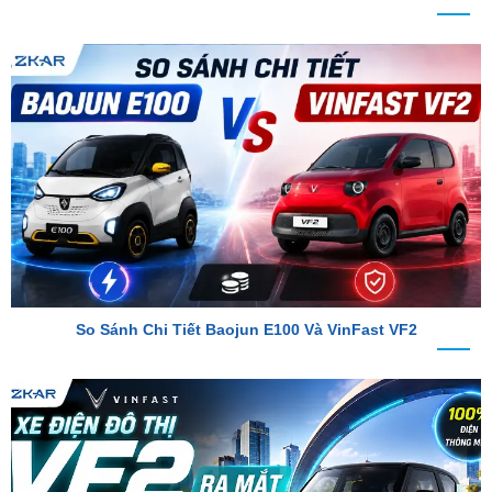
So Sánh Chi Tiết Baojun E100 Và VinFast VF2