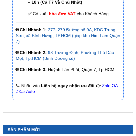
🌐 Chi Nhánh 1:
277–279 Đường số 9A, KDC Trung
Sơn, xã Bình Hưng, TP.HCM (giáp khu Him Lam Quận
7)
🌐 Chi Nhánh 2:
93 Trương Định, Phường Thủ Dầu
Một, Tp.HCM (Bình Dương cũ)
🌐 Chi Nhánh 3:
Huỳnh Tấn Phát, Quận 7, Tp.HCM
📞 Nhấn vào
Liên hệ ngay nhận ưu đãi 👉
Zalo OA
ZKar Auto
SẢN PHẨM MỚI
Camera 360 Safeview S200
₫
11,800,000