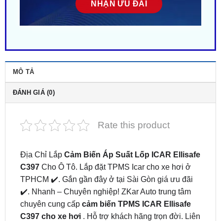
MÔ TẢ
ĐÁNH GIÁ (0)
Rate this product
Địa Chỉ Lắp
Cảm Biến Áp Suất Lốp ICAR Ellisafe
C397
Cho Ô Tô. Lắp đặt TPMS Icar cho xe hơi ở
TPHCM ✔️. Gắn gần đây ở tại Sài Gòn giá ưu đãi
✔️. Nhanh – Chuyên nghiệp! ZKar Auto trung tâm
chuyên cung cấp
cảm biến TPMS ICAR Ellisafe
C397 cho xe hơi
. Hỗ trợ khách hãng trọn đời. Liên
hệ ngay
0949.603.979
hoặc
0987.801.029
để được
hỗ trợ bởi đội ngũ kỹ thuật viên tận tâm.