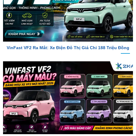
VinFast VF2 Ra Mắt: Xe Điện Đô Thị Giá Chỉ 188 Triệu Đồng
VinFast VF2 Có Mấy Màu? Bảng Màu Xe VF2 Mới Nhất 2026