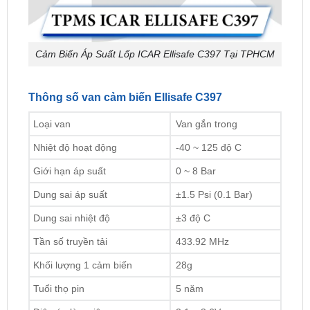
Cảm Biến Áp Suất Lốp ICAR Ellisafe C397 Tại TPHCM
Thông số van cảm biến Ellisafe C397
Loại van
Van gắn trong
Nhiệt độ hoạt động
-40 ~ 125 độ C
Giới hạn áp suất
0 ~ 8 Bar
Dung sai áp suất
±1.5 Psi (0.1 Bar)
Dung sai nhiệt độ
±3 độ C
Tần số truyền tải
433.92 MHz
Khối lượng 1 cảm biến
28g
Tuổi thọ pin
5 năm
Điện áp làm việc
2,1 ~ 3,6V
Thông số màn hình