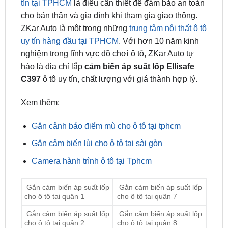
ZKar Auto là một trong những
trung tâm nội thất ô tô
uy tín hàng đầu tại TPHCM
. Với hơn 10 năm kinh
nghiệm trong lĩnh vực đồ chơi ô tô, ZKar Auto tự
hào là địa chỉ lắp
cảm biến áp suất lốp Ellisafe
C397
ô tô uy tín, chất lượng với giá thành hợp lý.
Xem thêm:
Gắn cảnh báo điểm mù cho ô tô tại tphcm
Gắn cảm biến lùi cho ô tô tại sài gòn
Camera hành trình ô tô tại Tphcm
Gắn cảm biến áp suất lốp
Gắn cảm biến áp suất lốp
cho ô tô tại quận 1
cho ô tô tại quận 7
Gắn cảm biến áp suất lốp
Gắn cảm biến áp suất lốp
cho ô tô tại quận 2
cho ô tô tại quận 8
Gắn cảm biến áp suất lốp
Gắn cảm biến áp suất lốp
cho ô tô tại quận 3
cho ô tô tại quận 9