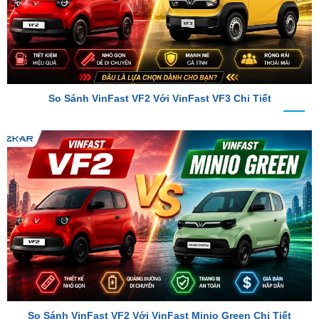
So Sánh VinFast VF2 Với VinFast VF3 Chi Tiết
So Sánh VinFast VF2 Với VinFast Minio Green Chi Tiết