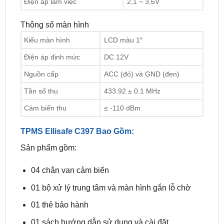
Kiểu màn hình
LCD màu 1″
Điện áp định mức
DC 12V
Nguồn cấp
ACC (đỏ) và GND (đen)
Tần số thu
433.92 ± 0.1 MHz
Cảm biến thu
≤ -110 dBm
TPMS Ellisafe C397 Bao Gồm:
Sản phẩm gồm:
04 chân van cảm biến
01 bộ xử lý trung tâm và màn hình gắn lỗ chờ
01 thẻ bảo hành
01 sách hướng dẫn sử dụng và cài đặt
CHÍNH SÁCH VÀ ĐIỀU KIỆN BẢO HÀNH