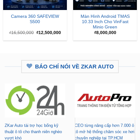
Camera 360 SAFEVIEW
Màn Hình Android TMAS
S500
10.33 Inch Cho VinFast
Minio Green
Giá
Giá
₫
16,500,000
₫
12,500,000
₫
8,000,000
gốc
hiện
là:
tại
₫16,500,000.
là:
₫12,500,000.
BÁO CHÍ NÓI VỀ ZKAR AUTO
ZKar Auto tài trợ học bổng kỹ
CEO từng nâng cấp hơn 7.000 ô
thuật ô tô cho thanh niên nghèo
tô mở hệ thống chăm sóc xe hơi
vượt khó
chuyên nghiệp tại TP.HCM