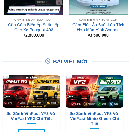
CẢM BIẾN ÁP SUẤT LỐP
CẢM BIẾN ÁP SUẤT LỐP
Gắn Cảm Biến Áp Suất Lốp
Cảm Biến Áp Suất Lốp Tích
Cho Xe Peugeot 408
Hợp Màn Hình Android
₫
2,800,000
₫
3,500,000
BÀI VIẾT MỚI
So Sánh VinFast VF2 Với
So Sánh VinFast VF2 Với
VinFast VF3 Chi Tiết
VinFast Minio Green Chi
Tiết
XEM THÊM
XEM THÊM