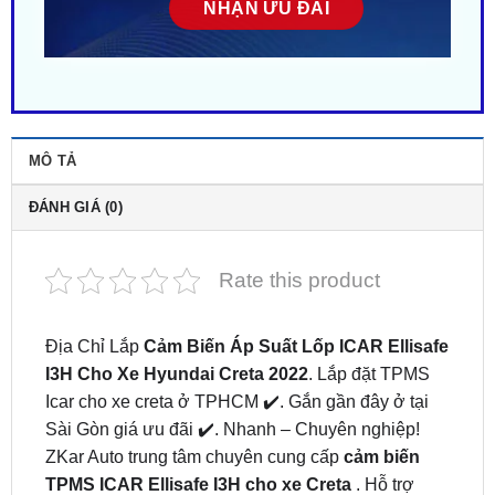
MÔ TẢ
ĐÁNH GIÁ (0)
Rate this product
Địa Chỉ Lắp
Cảm Biến Áp Suất Lốp ICAR Ellisafe
I3H
Cho Xe Hyundai Creta 2022
. Lắp đặt TPMS
Icar cho xe creta ở TPHCM ✔️. Gắn gần đây ở tại
Sài Gòn giá ưu đãi ✔️. Nhanh – Chuyên nghiệp!
ZKar Auto trung tâm chuyên cung cấp
cảm biến
TPMS ICAR Ellisafe I3H cho xe Creta
. Hỗ trợ
khách hãng trọn đời. Liên hệ ngay
0949.603.979
hoặc
0987.801.029
để được hỗ trợ