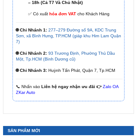
🌐 Chi Nhánh 1:
277–279 Đường số 9A, KDC Trung
Sơn, xã Bình Hưng, TP.HCM (giáp khu Him Lam Quận
7)
🌐 Chi Nhánh 2:
93 Trương Định, Phường Thủ Dầu
Một, Tp.HCM (Bình Dương cũ)
🌐 Chi Nhánh 3:
Huỳnh Tấn Phát, Quận 7, Tp.HCM
📞 Nhấn vào
Liên hệ ngay nhận ưu đãi 👉
Zalo OA
ZKar Auto
SẢN PHẨM MỚI
Camera 360 Safeview S300
₫
11,500,000