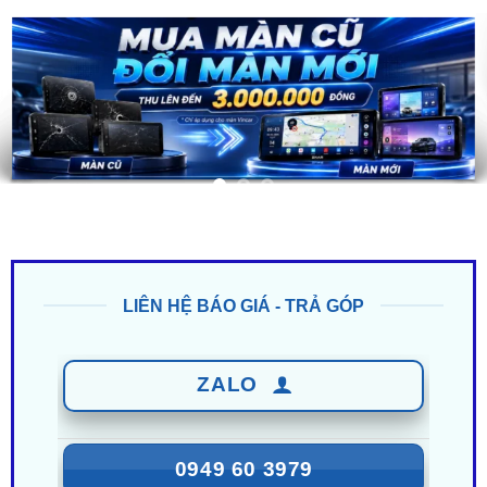
LIÊN HỆ BÁO GIÁ - TRẢ GÓP
ZALO
0949 60 3979