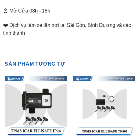
❤️ Dịch vụ làm xe tận nơi tại Sài Gòn, Bình Dương và các
tỉnh thành
SẢN PHẨM TƯƠNG TỰ
CẢM BIẾN ÁP SUẤT LỐP
CẢM BIẾN ÁP SUẤT LỐP
Cảm biến áp suất lốp ICAR
Cảm biến áp suất lốp kết
Ellisafe IP24
nối USB ICAR Ellisafe