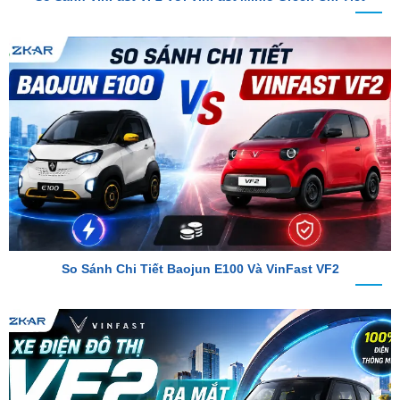
So Sánh Chi Tiết Baojun E100 Và VinFast VF2