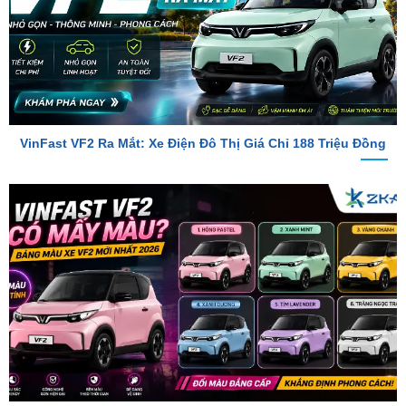
VinFast VF2 Ra Mắt: Xe Điện Đô Thị Giá Chỉ 188 Triệu Đồng
VinFast VF2 Có Mấy Màu? Bảng Màu Xe VF2 Mới Nhất 2026