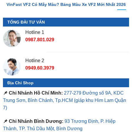
TỔNG ĐÀI TƯ VẤN
Hotline 1
0987.801.029
Hotline 2
0949.60.3979
Địa Chỉ Shop
📌 Chi Nhánh Hồ Chí Minh:
277-279 Đường số 9A, KDC
Trung Sơn, Bình Chánh, Tp.HCM
(giáp khu Him Lam Quận
7)
📌 Chi Nhánh Bình Dương:
93 Trương Định, P. Hiệp
Thành, TP. Thủ Dầu Một, Bình Dương
⏰ Mở Cửa 08h - 18h