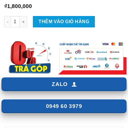
₫
1,800,000
Cảm biến áp suất lốp ICAR I3H Cho Xe Hyundai Creta số lượng
THÊM VÀO GIỎ HÀNG
ZALO
0949 60 3979