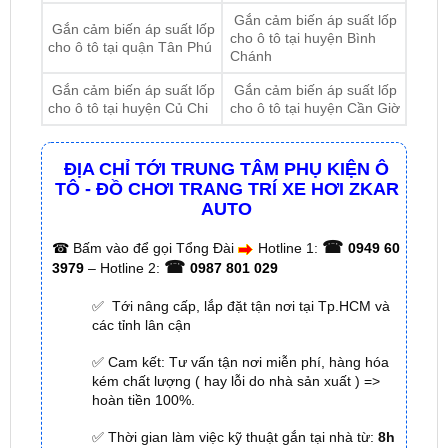
Chánh
Gắn cảm biến áp suất lốp
Gắn cảm biến áp suất lốp
cho ô tô tại huyện Củ Chi
cho ô tô tại huyện Cần Giờ
ĐỊA CHỈ TỚI TRUNG TÂM PHỤ KIỆN Ô
TÔ - ĐỒ CHƠI TRANG TRÍ XE HƠI ZKAR
AUTO
☎
☎
Bấm vào để gọi Tổng Đài
Hotline 1:
0949 60
☎
3979
– Hotline 2:
0987 801 029
✅ Tới nâng cấp, lắp đặt tận nơi tại Tp.HCM và
các tỉnh lân cận
✅ Cam kết: Tư vấn tận nơi miễn phí, hàng hóa
kém chất lượng ( hay lỗi do nhà sản xuất ) =>
hoàn tiền 100%.
✅ Thời gian làm việc kỹ thuật gắn tại nhà từ:
8h
– 18h (Cả T7 Và Chủ Nhật)
✅ Có xuất
hóa đơn VAT
cho Khách Hàng