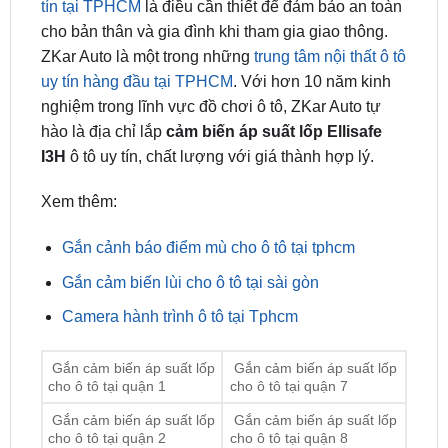
ZKar Auto là một trong những
trung tâm nội thất ô tô
uy tín hàng đầu tại TPHCM
. Với hơn 10 năm kinh
nghiệm trong lĩnh vực đồ chơi ô tô, ZKar Auto tự
hào là địa chỉ lắp
cảm biến áp suất lốp Ellisafe
I3H
ô tô uy tín, chất lượng với giá thành hợp lý.
Xem thêm:
Gắn cảnh báo điểm mù cho ô tô tại tphcm
Gắn cảm biến lùi cho ô tô tại sài gòn
Camera hành trình ô tô tại Tphcm
Gắn cảm biến áp suất lốp
Gắn cảm biến áp suất lốp
cho ô tô tại quận 1
cho ô tô tại quận 7
Gắn cảm biến áp suất lốp
Gắn cảm biến áp suất lốp
cho ô tô tại quận 2
cho ô tô tại quận 8
Gắn cảm biến áp suất lốp
Gắn cảm biến áp suất lốp
cho ô tô tại quận 3
cho ô tô tại quận 9