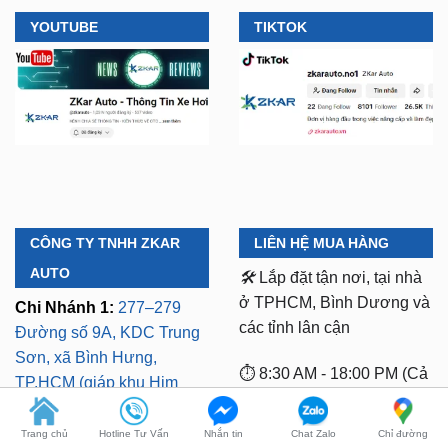
CÔNG TY TNHH ZKAR
LIÊN HỆ MUA HÀNG
AUTO
🛠️
Lắp đặt tận nơi, tại nhà
ở TPHCM, Bình Dương và
Chi Nhánh 1:
277–279
các tỉnh lân cận
Đường số 9A, KDC Trung
Sơn, xã Bình Hưng,
⏱️ 8:30 AM - 18:00 PM (Cả
TP.HCM (giáp khu Him
T7 Và Chủ Nhật)
Lam Quận 7)
Mã số thuế:
0318103254 -
Chi Nhánh 2:
93 Trương
Ngày cấp phép:
Định, P. Thủ Dầu Một,
Trang chủ
Hotline Tư Vấn
Nhắn tin
Chat Zalo
Chỉ đường
16/10/2023