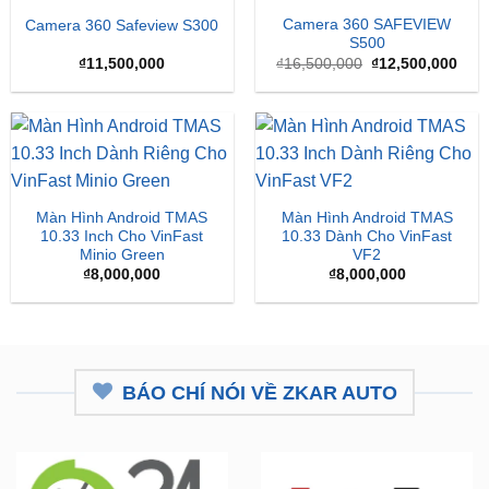
Giá
Giá
₫
11,500,000
₫
16,500,000
₫
12,500,000
gốc
hiện
là:
tại
₫16,500,000.
là:
₫12,
Màn Hình Android TMAS
Màn Hình Android TMAS
10.33 Inch Cho VinFast
10.33 Dành Cho VinFast
Minio Green
VF2
₫
8,000,000
₫
8,000,000
BÁO CHÍ NÓI VỀ ZKAR AUTO