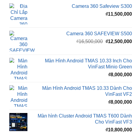
Camera 360 SAFEVIEW S500
Giá
G
₫
16,500,000
₫
12,500,000
gốc
h
là:
t
₫16,500,000.
l
Màn Hình Android TMAS 10.33 Inch Cho
₫
VinFast Minio Green
₫
8,000,000
Màn Hình Android TMAS 10.33 Dành Cho
VinFast VF2
₫
8,000,000
Màn hình Cluster Android TMAS T600 Dành
Cho VinFast VF3
₫
10,800,000
Màn hình Cluster Android TMAS T500 Dành
Cho VinFast VF3