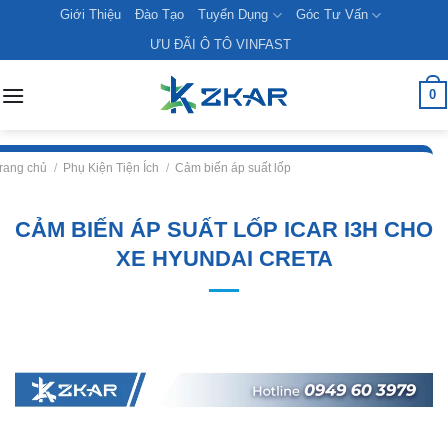
Skip
Giới Thiệu
Đào Tạo
Tuyển Dụng
Góc Tư Vấn
to
ƯU ĐÃI Ô TÔ VINFAST
content
0
rang chủ
/
Phụ Kiện Tiện Ích
/
Cảm biến áp suất lốp
CẢM BIẾN ÁP SUẤT LỐP ICAR I3H CHO
XE HYUNDAI CRETA