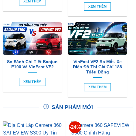
So Sánh Chi Tiết Baojun
VinFast VF2 Ra Mắt: Xe
E100 Và VinFast VF2
Điện Đô Thị Giá Chỉ 188
Triệu Đồng
XEM THÊM
XEM THÊM
SẢN PHẨM MỚI
-24%
Camera 360 SAFEVIEW
Camera 360 Safeview S300
S500