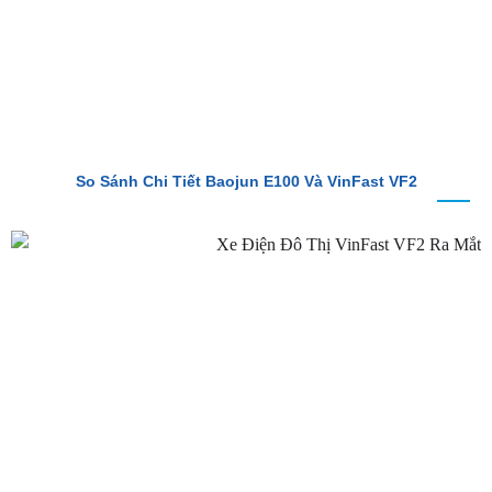
So Sánh Chi Tiết Baojun E100 Và VinFast VF2