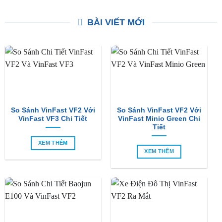
Tấm Bảo Vệ Pin Cho
Cốp Điện Xe Vinfast VF3
Vinfast VF3
Giá
Giá
₫
9,500,000
₫
9,200,000
gốc
hiện
Liên hệ nhận giá ưu đãi
là:
tại
₫9,500,000.
là:
₫9,20
BÀI VIẾT MỚI
So Sánh VinFast VF2 Với
So Sánh VinFast VF2 Với
VinFast VF3 Chi Tiết
VinFast Minio Green Chi
Tiết
XEM THÊM
XEM THÊM