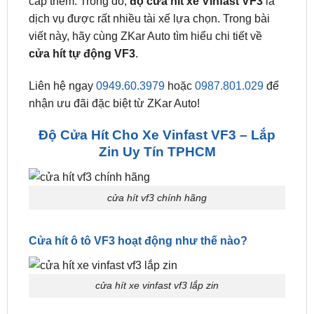
cộng đồng xe hơi Việt Nam. Tuy vậy, xe VF3
nguyên bản chưa có nhiều tính năng tự động hóa
hỗ trợ người dùng và thường được chủ xe nâng
cấp thêm. Trong đó,
độ cửa hít xe Vinfast VF3
là
dịch vụ được rất nhiều tài xế lựa chọn. Trong bài
viết này, hãy cùng ZKar Auto tìm hiểu chi tiết về
cửa hít tự động VF3
.
Liên hệ ngay
0949.60.3979
hoặc
0987.801.029
để
nhận ưu đãi đặc biệt từ ZKar Auto!
Độ Cửa Hít Cho Xe Vinfast VF3 – Lắp
Zin Uy Tín TPHCM
cửa hít vf3 chính hãng
Cửa hít ô tô VF3 hoạt động như thế nào?