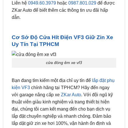
Thời hạn bảo hành khi lắp cửa hít tại garage nâng
cấp xe hơi ZKar là 24 tháng.
Liên hệ
0949.60.3979
hoặc
0987.801.029
để được
ZKar Auto để biết thêm các thông tin ưu đãi hấp
dẫn.
Cơ Sở Độ Cửa Hít Điện VF3 Giữ Zin Xe
Uy Tín Tại TPHCM
cửa đóng êm xe vf3
Bạn đang tìm kiếm một địa chỉ uy tín để
lắp đặt phụ
kiện VF3
chính hãng tại TPHCM? Hãy đến ngay
với garage nâng cấp xe
ZKar Auto
. Với đội ngũ kỹ
thuật viên giàu kinh nghiệm và trang thiết bị hiện