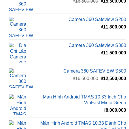
₫
15,500,000
Camera 360 Dành Riêng Cho Xe Honda CRV
Giá
G
₫
16,500,000
₫
15,500,000
gốc
h
là:
t
₫16,500,000.
l
Camera 360 Safeview S200
₫
₫
11,800,000
Camera 360 Safeview S300
₫
11,500,000
Camera 360 SAFEVIEW S500
Giá
G
₫
16,500,000
₫
12,500,000
gốc
h
là:
t
₫16,500,000.
l
Màn Hình Android TMAS 10.33 Inch Cho
₫
VinFast Minio Green