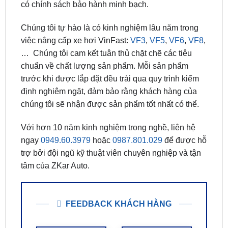
đại, chúng tôi cam kết mang đến cho bạn dịch vụ
lắp đặt chuyên nghiệp và nhanh chóng. Đảm bảo
lắp dặt giữ zin xe hơi 100%, vận hành ổn định và
có chính sách bảo hành minh bạch.
Chúng tôi tự hào là có kinh nghiệm lâu năm trong
việc nâng cấp xe hơi VinFast:
VF3
,
VF5
,
VF6
,
VF8
,
… Chúng tôi cam kết tuân thủ chặt chẽ các tiêu
chuẩn về chất lượng sản phẩm. Mỗi sản phẩm
trước khi được lắp đặt đều trải qua quy trình kiểm
định nghiêm ngặt, đảm bảo rằng khách hàng của
chúng tôi sẽ nhận được sản phẩm tốt nhất có thể.
Với hơn 10 năm kinh nghiệm trong nghề, liên hệ
ngay
0949.60.3979
hoặc
0987.801.029
để được hỗ
trợ bởi đội ngũ kỹ thuật viên chuyên nghiệp và tận
tâm của ZKar Auto.