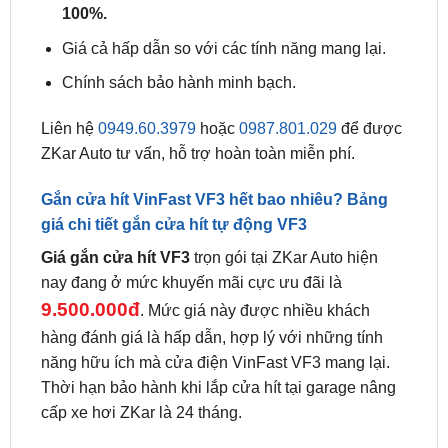
Tăng sự thanh lịch cho chủ xe.
Lắp cửa hít chính hãng VF3 không làm ảnh
hưởng tới tính nguyên bản của xe, giữ zin xe
100%.
Giá cả hấp dẫn so với các tính năng mang lại.
Chính sách bảo hành minh bạch.
Liên hệ
0949.60.3979
hoặc
0987.801.029
để được
ZKar Auto tư vấn, hỗ trợ hoàn toàn miễn phí.
Gắn cửa hít VinFast VF3 hết bao nhiêu? Bảng
giá chi tiết gắn cửa hít tự động VF3
Giá gắn cửa hít VF3
trọn gói tại ZKar Auto hiện
nay đang ở mức khuyến mãi cực ưu đãi là
9.500.000đ
. Mức giá này được nhiều khách
hàng đánh giá là hấp dẫn, hợp lý với những tính
năng hữu ích mà cửa điện VinFast VF3 mang lại.