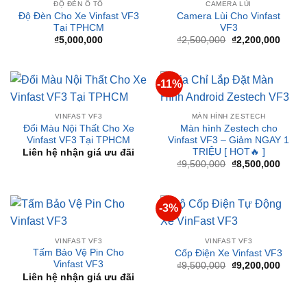
-12%
ĐỘ ĐÈN Ô TÔ
CAMERA LÙI
Độ Đèn Cho Xe Vinfast VF3
Camera Lùi Cho Vinfast
Tại TPHCM
VF3
Giá
Giá
₫
5,000,000
₫
2,500,000
₫
2,200,000
gốc
hiện
là:
tại
₫2,500,000.
là:
₫2,20
-11%
VINFAST VF3
MÀN HÌNH ZESTECH
Đổi Màu Nội Thất Cho Xe
Màn hình Zestech cho
Vinfast VF3 Tại TPHCM
Vinfast VF3 – Giảm NGAY 1
TRIỆU [ HOT🔥 ]
Liên hệ nhận giá ưu đãi
Giá
Giá
₫
9,500,000
₫
8,500,000
gốc
hiện
là:
tại
₫9,500,000.
là:
₫8,50
-3%
VINFAST VF3
VINFAST VF3