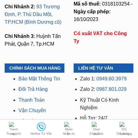
Sơn, xã Bình Hưng,
⏱️ 8:30 AM - 18:00 PM (Cả
TP.HCM (giáp khu Him
T7 Và Chủ Nhật)
Lam Quận 7)
Mã số thuế:
0318103254 -
Chi Nhánh 2:
93 Trương
Ngày cấp phép:
Định, P. Thủ Dầu Một,
16/10/2023
TP.HCM (Bình Dương cũ)
Có xuất VAT cho Công
Chi Nhánh 3:
Huỳnh Tấn
Ty
Phát, Quận 7, Tp.HCM
CHÍNH SÁCH MUA HÀNG
LIÊN HỆ TƯ VẤN
Bảo Mật Thông Tin
Zalo 1:
0949.60.3979
Đổi Trả Hàng
Zalo 2:
0987.801.029
Thanh Toán
Kỹ Thuật Có Kinh
Nghiệm
Trang chủ
Hotline Tư Vấn
Nhắn tin
Chat Zalo
Chỉ đường
Vận Chuyển