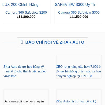
Giá
Giá
₫
15,500,000
₫
16,500,000
₫
15,500,000
gốc
hiện
là:
tại
₫16,500,000.
là:
₫15,
Camera 360 Safeview S200
Camera 360 Safeview S300
₫
11,800,000
₫
11,500,000
BÁO CHÍ NÓI VỀ ZKAR AUTO
ZKar Auto tài trợ học bổng kỹ
CEO từng nâng cấp hơn 7.000 ô
thuật ô tô cho thanh niên nghèo
tô mở hệ thống chăm sóc xe hơi
vượt khó
chuyên nghiệp tại TP.HCM