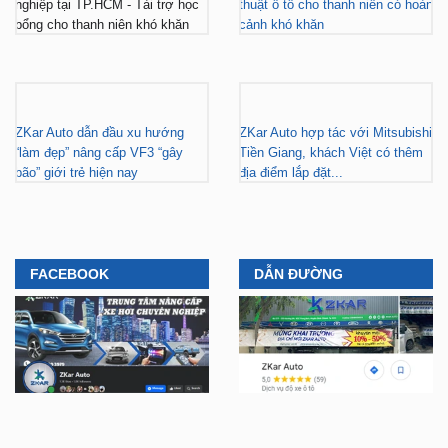
Gara nâng cấp xe hơi chuyên
ZKar Auto tài trợ học bổng kỹ
nghiệp tại TP.HCM - Tài trợ học
thuật ô tô cho thanh niên có hoàn
bổng cho thanh niên khó khăn
cảnh khó khăn
ZKar Auto dẫn đầu xu hướng
ZKar Auto hợp tác với Mitsubishi
“làm đẹp” nâng cấp VF3 “gây
Tiền Giang, khách Việt có thêm
bão” giới trẻ hiện nay
địa điểm lắp đặt...
FACEBOOK
DẪN ĐƯỜNG