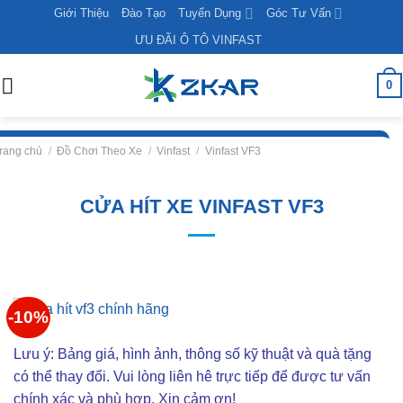
Skip
Giới Thiệu
Đào Tạo
Tuyển Dụng
Góc Tư Vấn
to
ƯU ĐÃI Ô TÔ VINFAST
content
0
rang chủ
/
Đồ Chơi Theo Xe
/
Vinfast
/
Vinfast VF3
CỬA HÍT XE VINFAST VF3
-10%
Lưu ý: Bảng giá, hình ảnh, thông số kỹ thuật và quà tặng
có thể thay đổi. Vui lòng liên hê trực tiếp để được tư vấn
chính xác và phù hợp. Xin cảm ơn!