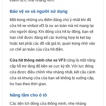
VF3 tự động hít có thể được đóng lại chặt chẽ chỉ
với một lực đẩy cửa rất nhẹ nhàng. Hành động
đóng cửa cửa chủ xe sau khi độ cửa hít ô tô trở nên
thanh lịch, nhẹ nhàng hơn.
Bảo vệ xe và người sử dụng
Một trong những ưu điểm đáng chú ý nhất khi độ
cửa hít xe vinfast vf3 là sự an toàn mà nó mang lại
cho người dùng. Khi đóng cửa hít tự động, bạn sẽ
hạn chế được đáng kể các trường hợp bị kẹt tay
hoặc kẹt phải các đồ vật giá trị, quan trọng nhờ vào
cơ chế an toàn của cửa hít điện.
Cửa hít thông minh cho xe VF3
cũng là một nâng
cấp hỗ trợ tăng độ bền xe cực kỳ tốt. Với lực đóng
cửa được điều chỉnh nhẹ nhàng nhất, kết cấu cánh
cửa và khung cửa của bạn sẽ không bị xuống cấp,
hư hao theo thời gian.