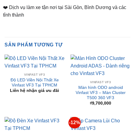
Thành, TP. Thủ Dầu Một, Bình Dương
⏰ Mở Cửa 08h - 18h
❤️ Dịch vụ làm xe tận nơi tại Sài Gòn, Bình Dương và các
tỉnh thành
SẢN PHẨM TƯƠNG TỰ
VINFAST VF3
Độ LED Viền Nội Thất Xe
VINFAST VF3
Vinfast VF3 Tại TPHCM
Màn hình ODO android
Liên hệ nhận giá ưu đãi
Vinfast VF3 – Màn Cluster
T500 360 VF3
₫
9,700,000