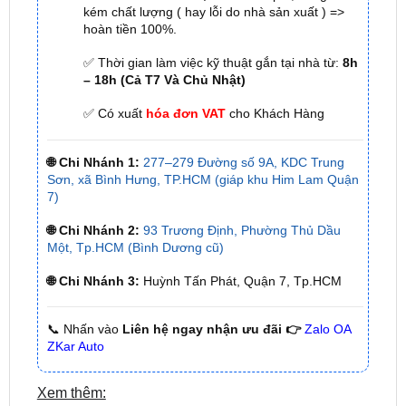
✅ Tới nâng cấp, lắp đặt tận nơi tại Tp.HCM và
các tỉnh lân cận
✅ Cam kết: Tư vấn tận nơi miễn phí, hàng hóa
kém chất lượng ( hay lỗi do nhà sản xuất ) =>
hoàn tiền 100%.
✅ Thời gian làm việc kỹ thuật gắn tại nhà từ:
8h
– 18h (Cả T7 Và Chủ Nhật)
✅ Có xuất
hóa đơn VAT
cho Khách Hàng
🌐 Chi Nhánh 1:
277–279 Đường số 9A, KDC Trung
Sơn, xã Bình Hưng, TP.HCM (giáp khu Him Lam Quận
7)
🌐 Chi Nhánh 2:
93 Trương Định, Phường Thủ Dầu
Một, Tp.HCM (Bình Dương cũ)
🌐 Chi Nhánh 3:
Huỳnh Tấn Phát, Quận 7, Tp.HCM
📞 Nhấn vào
Liên hệ ngay nhận ưu đãi 👉
Zalo OA