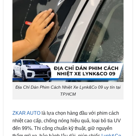
Địa Chỉ Dán Phim Cách Nhiệt Xe Lynk&Co 09 uy tín tại
TP.HCM
ZKAR AUTO
là lựa chọn hàng đầu với phim cách
nhiệt cao cấp, chống nóng hiệu quả, loại bỏ tia UV
đến 99%. Thi công chuẩn kỹ thuật, giữ nguyên
thẩm mỹ xe, bảo hành lâu dài, giúp chiếc
Lynk&Co