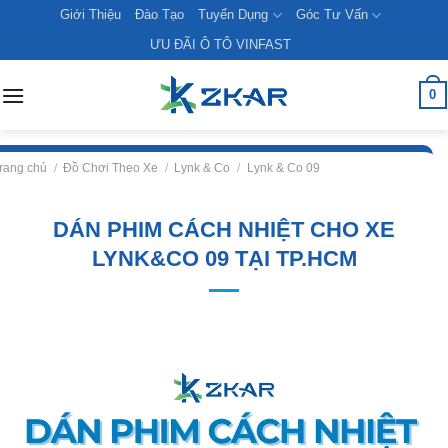
Skip
Giới Thiệu
Đào Tạo
Tuyển Dụng
Góc Tư Vấn
to
ƯU ĐÃI Ô TÔ VINFAST
content
0
rang chủ
/
Đồ Chơi Theo Xe
/
Lynk & Co
/
Lynk & Co 09
DÁN PHIM CÁCH NHIỆT CHO XE
LYNK&CO 09 TẠI TP.HCM