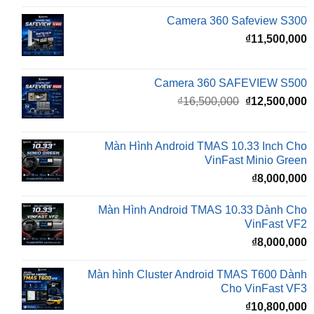
Camera 360 Safeview S300
₫
11,500,000
Camera 360 SAFEVIEW S500
Giá
G
₫
16,500,000
₫
12,500,000
gốc
h
là:
t
₫16,500,000.
l
Màn Hình Android TMAS 10.33 Inch Cho
₫
VinFast Minio Green
₫
8,000,000
Màn Hình Android TMAS 10.33 Dành Cho
VinFast VF2
₫
8,000,000
Màn hình Cluster Android TMAS T600 Dành
Cho VinFast VF3
₫
10,800,000