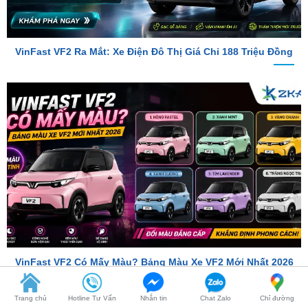
VinFast VF2 Ra Mắt: Xe Điện Đô Thị Giá Chỉ 188 Triệu Đồng
VinFast VF2 Có Mấy Màu? Bảng Màu Xe VF2 Mới Nhất 2026
Trang chủ
Hotline Tư Vấn
Nhắn tin
Chat Zalo
Chỉ đường
TỔNG ĐÀI TƯ VẤN