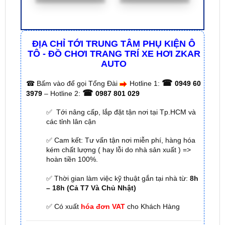
ĐỊA CHỈ TỚI TRUNG TÂM PHỤ KIỆN Ô
TÔ - ĐỒ CHƠI TRANG TRÍ XE HƠI ZKAR
AUTO
☎
☎
Bấm vào để gọi Tổng Đài
Hotline 1:
0949 60
☎
3979
– Hotline 2:
0987 801 029
✅ Tới nâng cấp, lắp đặt tận nơi tại Tp.HCM và
các tỉnh lân cận
✅ Cam kết: Tư vấn tận nơi miễn phí, hàng hóa
kém chất lượng ( hay lỗi do nhà sản xuất ) =>
hoàn tiền 100%.
✅ Thời gian làm việc kỹ thuật gắn tại nhà từ:
8h
– 18h (Cả T7 Và Chủ Nhật)
✅ Có xuất
hóa đơn VAT
cho Khách Hàng