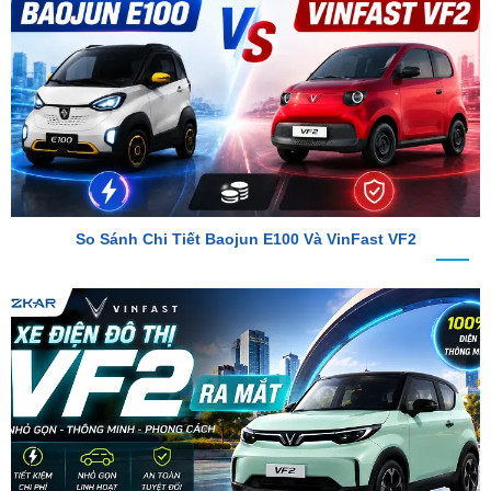
So Sánh Chi Tiết Baojun E100 Và VinFast VF2