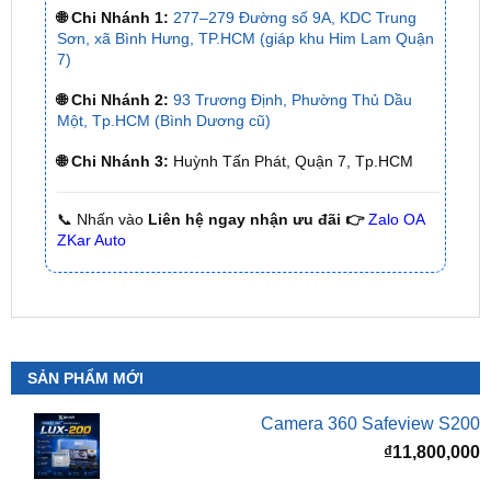
🌐 Chi Nhánh 1:
277–279 Đường số 9A, KDC Trung
Sơn, xã Bình Hưng, TP.HCM (giáp khu Him Lam Quận
7)
🌐 Chi Nhánh 2:
93 Trương Định, Phường Thủ Dầu
Một, Tp.HCM (Bình Dương cũ)
🌐 Chi Nhánh 3:
Huỳnh Tấn Phát, Quận 7, Tp.HCM
📞 Nhấn vào
Liên hệ ngay nhận ưu đãi 👉
Zalo OA
ZKar Auto
SẢN PHẨM MỚI
Camera 360 Safeview S200
₫
11,800,000