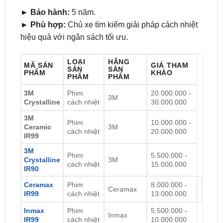
► Bảo hành:
5 năm.
► Phù hợp:
Chủ xe tìm kiếm giải pháp cách nhiệt
hiệu quả với ngân sách tối ưu.
LOẠI
HÃNG
MÃ SẢN
GIÁ THAM
SẢN
SẢN
PHẨM
KHẢO
PHẨM
PHẨM
3M
Phim
20.000.000 -
3M
Crystalline
cách nhiệt
30.000.000
3M
Phim
10.000.000 -
Ceramic
3M
cách nhiệt
20.000.000
IR99
3M
Phim
5.500.000 -
Crystalline
3M
cách nhiệt
15.000.000
IR90
Ceramax
Phim
8.000.000 -
Ceramax
IR99
cách nhiệt
13.000.000
Inmax
Phim
5.500.000 -
Inmax
IR99
cách nhiệt
10.000.000