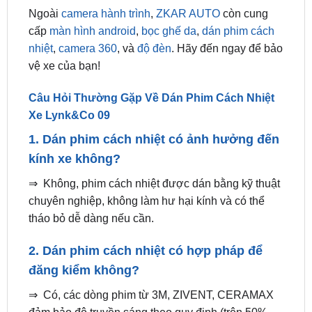
Ngoài
camera hành trình
,
ZKAR AUTO
còn cung
cấp
màn hình android
,
bọc ghế da
,
dán phim cách
nhiệt
,
camera 360
, và
độ đèn
. Hãy đến ngay để bảo
vệ xe của bạn!
Câu Hỏi Thường Gặp Về Dán Phim Cách Nhiệt
Xe Lynk&Co 09
1. Dán phim cách nhiệt có ảnh hưởng đến
kính xe không?
⇒ Không, phim cách nhiệt được dán bằng kỹ thuật
chuyên nghiệp, không làm hư hại kính và có thể
tháo bỏ dễ dàng nếu cần.
2. Dán phim cách nhiệt có hợp pháp để
đăng kiểm không?
⇒ Có, các dòng phim từ 3M, ZIVENT, CERAMAX