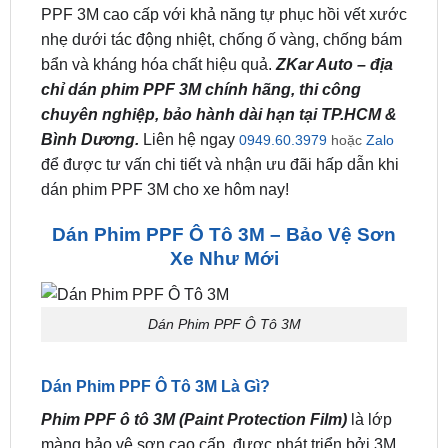
bẩn và kháng hóa chất hiệu quả.
ZKar Auto – địa
chỉ dán phim PPF 3M chính hãng, thi công
chuyên nghiệp, bảo hành dài hạn tại TP.HCM &
Bình Dương.
Liên hệ ngay
0949.60.3979
hoặc
Zalo
để được tư vấn chi tiết và nhận ưu đãi hấp dẫn khi
dán phim PPF 3M cho xe hôm nay!
Dán Phim PPF Ô Tô 3M – Bảo Vệ Sơn
Xe Như Mới
Dán Phim PPF Ô Tô 3M
Dán Phim PPF Ô Tô 3M Là Gì?
Phim PPF ô tô 3M (Paint Protection Film)
là lớp
màng bảo vệ sơn cao cấp, được phát triển bởi 3M
với công nghệ tiên tiến như tự phục hồi vết xước
nhỏ, chống bám bẩn, và tính năng kỵ nước.
Sản