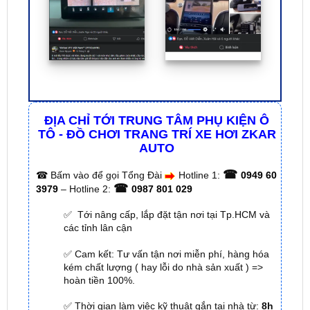
ĐỊA CHỈ TỚI TRUNG TÂM PHỤ KIỆN Ô
TÔ - ĐỒ CHƠI TRANG TRÍ XE HƠI ZKAR
AUTO
☎
☎
Bấm vào để gọi Tổng Đài
Hotline 1:
0949 60
☎
3979
– Hotline 2:
0987 801 029
✅ Tới nâng cấp, lắp đặt tận nơi tại Tp.HCM và
các tỉnh lân cận
✅ Cam kết: Tư vấn tận nơi miễn phí, hàng hóa
kém chất lượng ( hay lỗi do nhà sản xuất ) =>
hoàn tiền 100%.
✅ Thời gian làm việc kỹ thuật gắn tại nhà từ:
8h
– 18h (Cả T7 Và Chủ Nhật)
✅ Có xuất
hóa đơn VAT
cho Khách Hàng