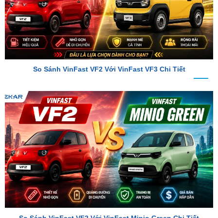
So Sánh VinFast VF2 Với VinFast VF3 Chi Tiết
So Sánh VinFast VF2 Với VinFast Minio Green Chi Tiết