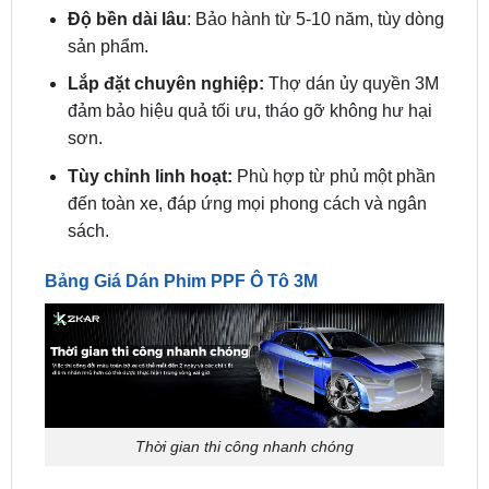
Lắp đặt chuyên nghiệp:
Thợ dán ủy quyền 3M
đảm bảo hiệu quả tối ưu, tháo gỡ không hư hại
sơn.
Tùy chỉnh linh hoạt:
Phù hợp từ phủ một phần
đến toàn xe, đáp ứng mọi phong cách và ngân
sách.
Bảng Giá Dán Phim PPF Ô Tô 3M
Thời gian thi công nhanh chóng
Dán Phim PPF Ô Tô 3M
tại
ZKAR AUTO
sử dụng
công nghệ bảo vệ sơn tiên tiến, lớp phim trong suốt