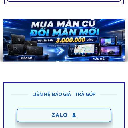
LIÊN HỆ BÁO GIÁ - TRẢ GÓP
ZALO
0949 60 3979