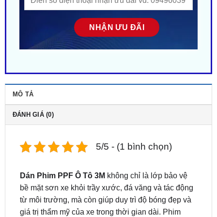
MÔ TẢ
ĐÁNH GIÁ (0)
5/5 - (1 bình chọn)
Dán Phim PPF Ô Tô 3M
không chỉ là lớp bảo vệ
bề mặt sơn xe khỏi trầy xước, đá văng và tác động
từ môi trường, mà còn giúp duy trì độ bóng đẹp và
giá trị thẩm mỹ của xe trong thời gian dài. Phim
PPF 3M cao cấp với khả năng tự phục hồi vết xước
nhẹ dưới tác động nhiệt, chống ố vàng, chống bám