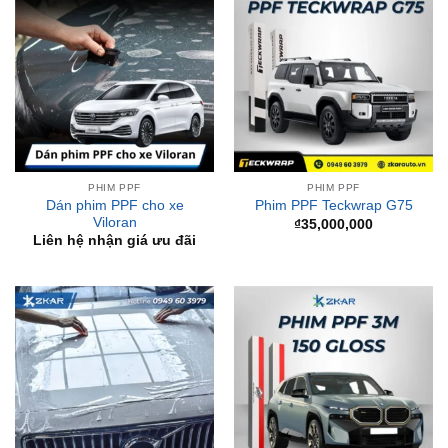
PHIM PPF
PHIM PPF
Dán phim PPF cho xe
Phim PPF Teckwrap G75
Viloran
₫
35,000,000
Liên hệ nhận giá ưu đãi