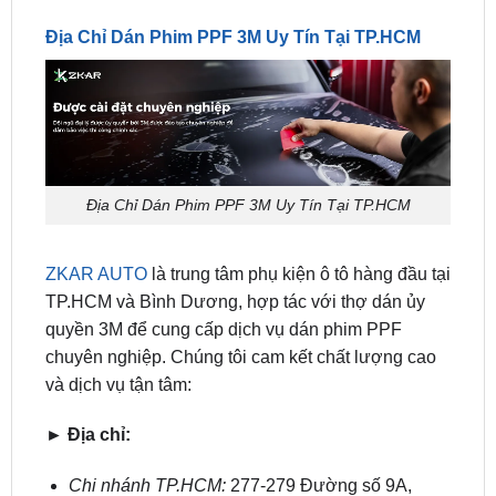
Địa Chỉ Dán Phim PPF 3M Uy Tín Tại TP.HCM
ZKAR AUTO
là trung tâm phụ kiện ô tô hàng đầu tại
TP.HCM và Bình Dương, hợp tác với thợ dán ủy
quyền 3M để cung cấp dịch vụ dán phim PPF
chuyên nghiệp. Chúng tôi cam kết chất lượng cao
và dịch vụ tận tâm:
► Địa chỉ:
Chi nhánh TP.HCM:
277-279 Đường số 9A,
KDC Trung Sơn, Bình Chánh, TP.HCM.
Chi nhánh Bình Dương:
93 Trương Định, P.