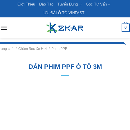
Skip
Giới Thiệu
Đào Tạo
Tuyển Dụng
Góc Tư Vấn
to
ƯU ĐÃI Ô TÔ VINFAST
content
0
rang chủ
/
Chăm Sóc Xe Hơi
/
Phim PPF
DÁN PHIM PPF Ô TÔ 3M