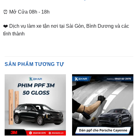
❤️ Dịch vụ làm xe tận nơi tại Sài Gòn, Bình Dương và các
tỉnh thành
SẢN PHẨM TƯƠNG TỰ
PHIM PPF
PHIM PPF
Dán ppf cho Porsche
Phim PPF 3M 50 Gloss
Cayenne
₫
34,200,000