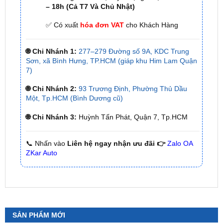
🌐 Chi Nhánh 1:
277–279 Đường số 9A, KDC Trung
Sơn, xã Bình Hưng, TP.HCM (giáp khu Him Lam Quận
7)
🌐 Chi Nhánh 2:
93 Trương Định, Phường Thủ Dầu
Một, Tp.HCM (Bình Dương cũ)
🌐 Chi Nhánh 3:
Huỳnh Tấn Phát, Quận 7, Tp.HCM
📞 Nhấn vào
Liên hệ ngay nhận ưu đãi 👉
Zalo OA
ZKar Auto
SẢN PHẨM MỚI
Camera 360 SAFEVIEW LUX Dành Cho Ford
Territory