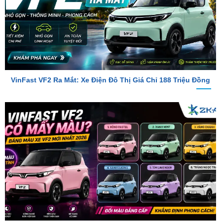
VinFast VF2 Ra Mắt: Xe Điện Đô Thị Giá Chỉ 188 Triệu Đồng
VinFast VF2 Có Mấy Màu? Bảng Màu Xe VF2 Mới Nhất 2026