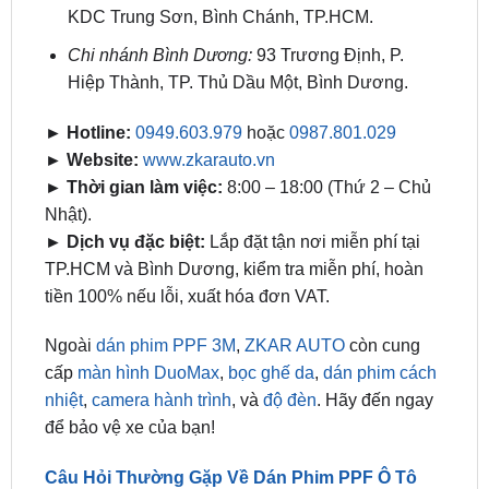
Hiệp Thành, TP. Thủ Dầu Một, Bình Dương.
► Hotline:
0949.603.979
hoặc
0987.801.029
► Website:
www.zkarauto.vn
► Thời gian làm việc:
8:00 – 18:00 (Thứ 2 – Chủ
Nhật).
► Dịch vụ đặc biệt:
Lắp đặt tận nơi miễn phí tại
TP.HCM và Bình Dương, kiểm tra miễn phí, hoàn
tiền 100% nếu lỗi, xuất hóa đơn VAT.
Ngoài
dán phim PPF 3M
,
ZKAR AUTO
còn cung
cấp
màn hình DuoMax
,
bọc ghế da
,
dán phim cách
nhiệt
,
camera hành trình
, và
độ đèn
. Hãy đến ngay
để bảo vệ xe của bạn!
Câu Hỏi Thường Gặp Về Dán Phim PPF Ô Tô
3M
1. Có thể dán phim PPF 3M lên lớp phủ