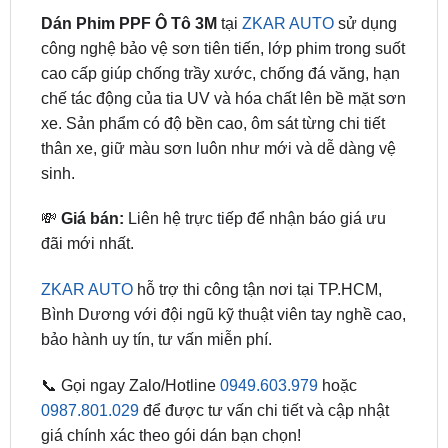
cao cấp giúp chống trầy xước, chống đá văng, hạn
chế tác động của tia UV và hóa chất lên bề mặt sơn
xe. Sản phẩm có độ bền cao, ôm sát từng chi tiết
thân xe, giữ màu sơn luôn như mới và dễ dàng vệ
sinh.
💸
Giá bán:
Liên hệ trực tiếp để nhận báo giá ưu
đãi mới nhất.
ZKAR AUTO
hỗ trợ thi công tận nơi tại TP.HCM,
Bình Dương với đội ngũ kỹ thuật viên tay nghề cao,
bảo hành uy tín, tư vấn miễn phí.
📞 Gọi ngay Zalo/Hotline
0949.603.979
hoặc
0987.801.029
để được tư vấn chi tiết và cập nhật
giá chính xác theo gói dán bạn chọn!
Địa Chỉ Dán Phim PPF 3M Uy Tín Tại TP.HCM