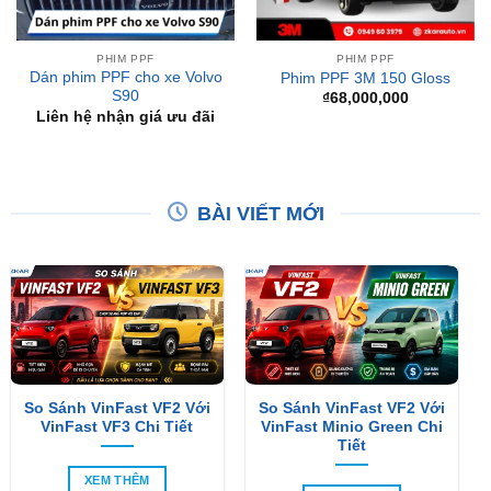
PHIM PPF
PHIM PPF
Dán phim PPF cho xe Volvo
Phim PPF 3M 150 Gloss
S90
₫
68,000,000
Liên hệ nhận giá ưu đãi
BÀI VIẾT MỚI
So Sánh VinFast VF2 Với
So Sánh VinFast VF2 Với
VinFast VF3 Chi Tiết
VinFast Minio Green Chi
Tiết
XEM THÊM
XEM THÊM