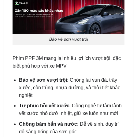
Bảo vệ sơn vượt trội
Phim PPF 3M mang lại nhiều lợi ích vượt trội, đặc
biệt phù hợp với xe MPV:
Bảo vệ sơn vượt trội:
Chống lại vụn đá, trầy
xước, côn trùng, nhựa đường, và thời tiết khắc
nghiệt.
Tự phục hồi vết xước
: Công nghệ tự làm lành
vết xước nhỏ dưới nhiệt, giữ xe luôn như mới.
Chống bám bẩn và nước:
Dễ vệ sinh, duy trì
độ sáng bóng của sơn gốc.
Độ bền dài lâu
: Bảo hành từ 5-10 năm, tùy dòng
sản phẩm.