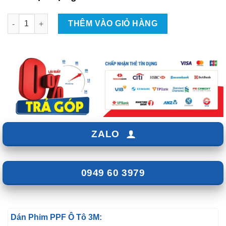
Dán Phim PPF Ô Tô 3M số lượng
THÊM VÀO GIỎ HÀNG
ZALO
0949 60 3979
Dán Phim PPF Ô Tô 3M: