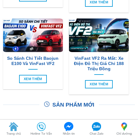
So Sánh Chi Tiết Baojun
VinFast VF2 Ra Mắt: Xe
E100 Và VinFast VF2
Điện Đô Thị Giá Chỉ 188
Triệu Đồng
XEM THÊM
XEM THÊM
SẢN PHẨM MỚI
-6%
Trang chủ
Hotline Tư Vấn
Nhắn tin
Chat Zalo
Chỉ đường