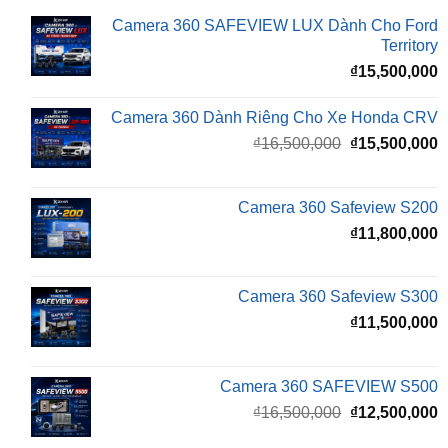
₫
15,500,000
Camera 360 Dành Riêng Cho Xe Honda CRV
Giá
G
₫
16,500,000
₫
15,500,000
gốc
h
là:
t
₫16,500,000.
l
Camera 360 Safeview S200
₫
₫
11,800,000
Camera 360 Safeview S300
₫
11,500,000
Camera 360 SAFEVIEW S500
Giá
G
₫
16,500,000
₫
12,500,000
gốc
h
là:
t
₫16,500,000.
l
Màn Hình Android TMAS 10.33 Inch Cho
₫
VinFast Minio Green