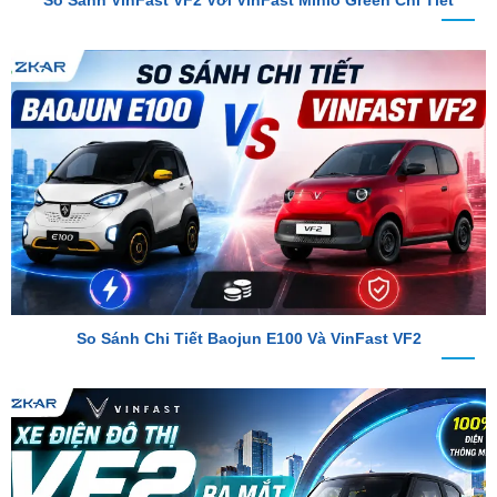
So Sánh Chi Tiết Baojun E100 Và VinFast VF2