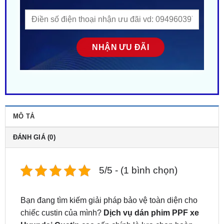
MÔ TẢ
ĐÁNH GIÁ (0)
5/5 - (1 bình chọn)
Bạn đang tìm kiếm giải pháp bảo vệ toàn diện cho
chiếc custin của mình?
Dịch vụ dán phim PPF
xe
Hyundai Custin
cao cấp chính là lựa chọn hoàn
hảo dành cho bạn!
Dán Phim PPF Cho Hyundai Custin Tại