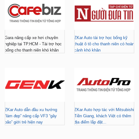
Gara nâng cấp xe hơi chuyên
ZKar Auto tài trợ học bổng kỹ
nghiệp tại TP.HCM - Tài trợ học
thuật ô tô cho thanh niên có hoàn
bổng cho thanh niên khó khăn
cảnh khó khăn
ZKar Auto dẫn đầu xu hướng
ZKar Auto hợp tác với Mitsubishi
“làm đẹp” nâng cấp VF3 “gây
Tiền Giang, khách Việt có thêm
bão” giới trẻ hiện nay
địa điểm lắp đặt...
FACEBOOK
DẪN ĐƯỜNG