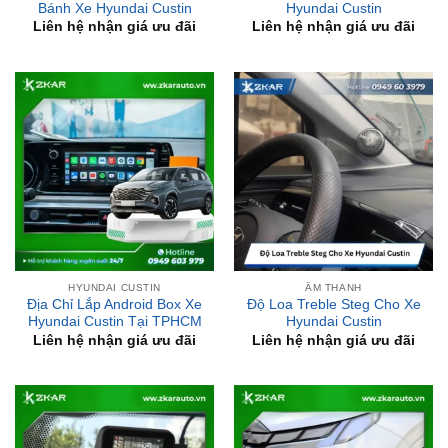
HYUNDAI CUSTIN
ÂM THANH
Địa Chỉ Lắp Android Box Xe
Độ Loa Treble Steg Cho Xe
Hyundai Custin Tại TPHCM
Hyundai Custin
Liên hệ nhận giá ưu đãi
Liên hệ nhận giá ưu đãi