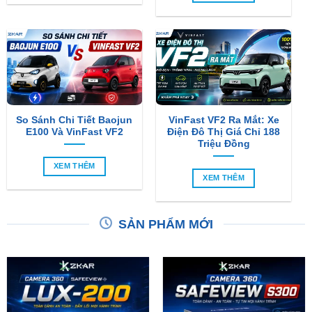
So Sánh Chi Tiết Baojun
VinFast VF2 Ra Mắt: Xe
E100 Và VinFast VF2
Điện Đô Thị Giá Chỉ 188
Triệu Đồng
XEM THÊM
XEM THÊM
SẢN PHẨM MỚI