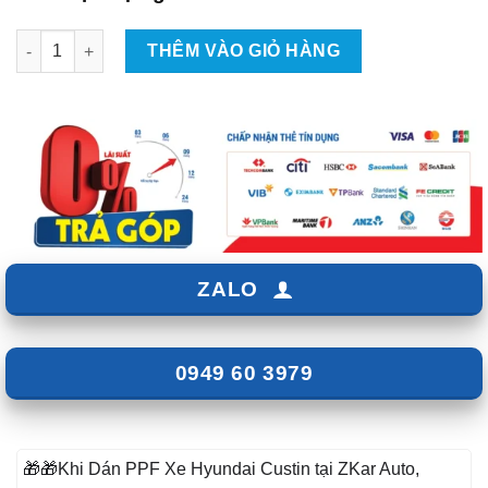
Dán PPF Cho Xe Hyundai Custin số lượng
THÊM VÀO GIỎ HÀNG
ZALO
0949 60 3979
🎁🎁Khi Dán PPF Xe Hyundai Custin tại ZKar Auto,