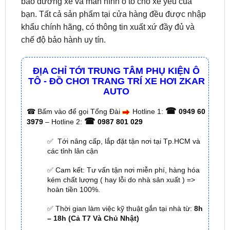
khẩu chính hãng, có thông tin xuất xứ đầy đủ và
chế độ bảo hành uy tín.
ĐỊA CHỈ TỚI TRUNG TÂM PHỤ KIỆN Ô
TÔ - ĐỒ CHƠI TRANG TRÍ XE HƠI ZKAR
AUTO
☎
☎
Bấm vào để gọi Tổng Đài
Hotline 1:
0949 60
☎
3979
– Hotline 2:
0987 801 029
✅ Tới nâng cấp, lắp đặt tận nơi tại Tp.HCM và
các tỉnh lân cận
✅ Cam kết: Tư vấn tận nơi miễn phí, hàng hóa
kém chất lượng ( hay lỗi do nhà sản xuất ) =>
hoàn tiền 100%.
✅ Thời gian làm việc kỹ thuật gắn tại nhà từ:
8h
– 18h (Cả T7 Và Chủ Nhật)
✅ Có xuất
hóa đơn VAT
cho Khách Hàng