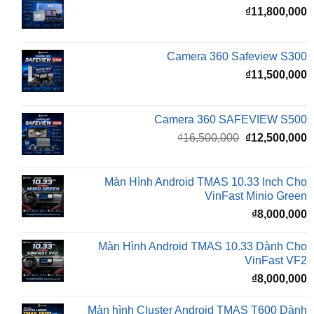
Camera 360 Safeview S300
₫
11,500,000
Camera 360 SAFEVIEW S500
Giá
G
₫
16,500,000
₫
12,500,000
gốc
h
là:
t
₫16,500,000.
l
Màn Hình Android TMAS 10.33 Inch Cho
₫
VinFast Minio Green
₫
8,000,000
Màn Hình Android TMAS 10.33 Dành Cho
VinFast VF2
₫
8,000,000
Màn hình Cluster Android TMAS T600 Dành
Cho VinFast VF3
₫
10,800,000