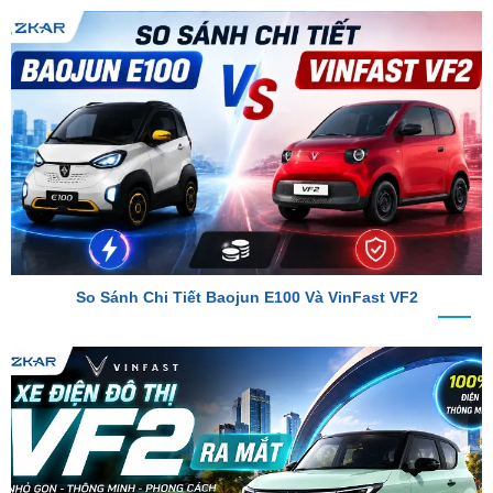
So Sánh Chi Tiết Baojun E100 Và VinFast VF2