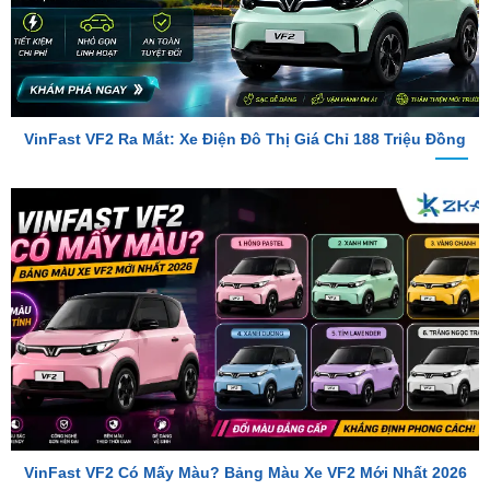
VinFast VF2 Ra Mắt: Xe Điện Đô Thị Giá Chỉ 188 Triệu Đồng
VinFast VF2 Có Mấy Màu? Bảng Màu Xe VF2 Mới Nhất 2026
TỔNG ĐÀI TƯ VẤN