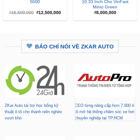
gốc
hiện
là:
tại
₫16,500,000.
là:
₫12,500,000.
BÁO CHÍ NÓI VỀ ZKAR AUTO
ZKar Auto tài trợ học bổng kỹ
CEO từng nâng cấp hơn 7.000 ô
thuật ô tô cho thanh niên nghèo
tô mở hệ thống chăm sóc xe hơi
vượt khó
chuyên nghiệp tại TP.HCM