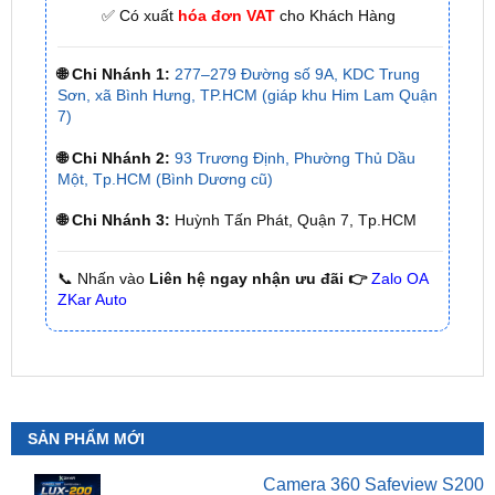
🌐 Chi Nhánh 1:
277–279 Đường số 9A, KDC Trung
Sơn, xã Bình Hưng, TP.HCM (giáp khu Him Lam Quận
7)
🌐 Chi Nhánh 2:
93 Trương Định, Phường Thủ Dầu
Một, Tp.HCM (Bình Dương cũ)
🌐 Chi Nhánh 3:
Huỳnh Tấn Phát, Quận 7, Tp.HCM
📞 Nhấn vào
Liên hệ ngay nhận ưu đãi 👉
Zalo OA
ZKar Auto
SẢN PHẨM MỚI
Camera 360 Safeview S200
₫
11,800,000