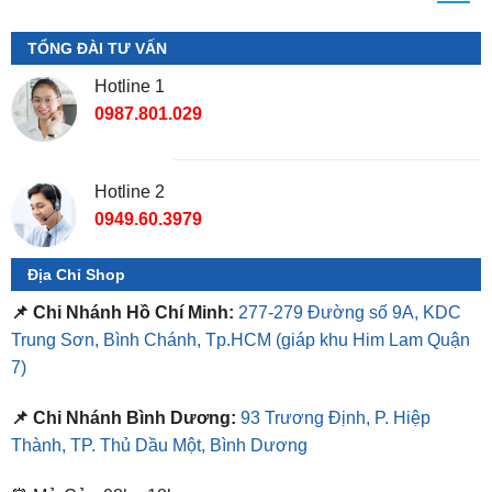
Hotline 1
0987.801.029
Hotline 2
0949.60.3979
Địa Chỉ Shop
📌 Chi Nhánh Hồ Chí Minh:
277-279 Đường số 9A, KDC
Trung Sơn, Bình Chánh, Tp.HCM
(giáp khu Him Lam Quận
7)
📌 Chi Nhánh Bình Dương:
93 Trương Định, P. Hiệp
Thành, TP. Thủ Dầu Một, Bình Dương
⏰ Mở Cửa 08h - 18h
❤️ Dịch vụ làm xe tận nơi tại Sài Gòn, Bình Dương và các