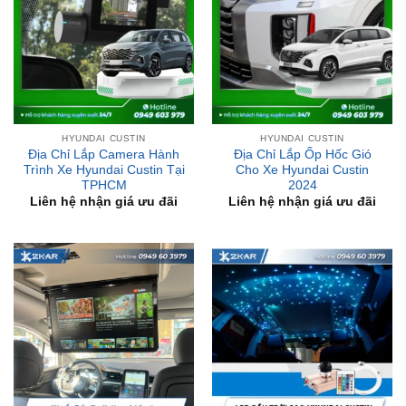
HYUNDAI CUSTIN
HYUNDAI CUSTIN
Địa Chỉ Lắp Camera Hành
Địa Chỉ Lắp Ốp Hốc Gió
Trình Xe Hyundai Custin Tại
Cho Xe Hyundai Custin
TPHCM
2024
Liên hệ nhận giá ưu đãi
Liên hệ nhận giá ưu đãi
HYUNDAI CUSTIN
HYUNDAI CUSTIN