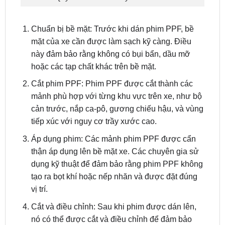
Chuẩn bị bề mặt: Trước khi dán phim PPF, bề
mặt của xe cần được làm sạch kỹ càng. Điều
này đảm bảo rằng không có bụi bẩn, dầu mỡ
hoặc các tạp chất khác trên bề mặt.
Cắt phim PPF: Phim PPF được cắt thành các
mảnh phù hợp với từng khu vực trên xe, như bộ
cản trước, nắp ca-pô, gương chiếu hậu, và vùng
tiếp xúc với nguy cơ trầy xước cao.
Áp dụng phim: Các mảnh phim PPF được cẩn
thận áp dụng lên bề mặt xe. Các chuyên gia sử
dụng kỹ thuật để đảm bảo rằng phim PPF không
tạo ra bọt khí hoặc nếp nhăn và được đặt đúng
vị trí.
Cắt và điều chỉnh: Sau khi phim được dán lên,
nó có thể được cắt và điều chỉnh để đảm bảo
rằng nó vừa vặn hoàn hảo với bề mặt xe.