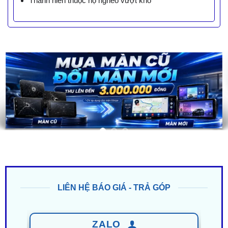
Thanh niên thuộc hộ nghèo vượt khó
LIÊN HỆ BÁO GIÁ - TRẢ GÓP
ZALO