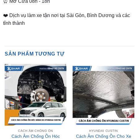
tỉnh thành
SẢN PHẨM TƯƠNG TỰ
CÁCH ÂM CHỐNG ỒN
HYUNDAI CUSTIN
Cách Âm Chống Ồn Hóc
Cách Âm Chống Ồn Cho Xe
Bánh Xe Hyundai Custin
Hyundai Custin
Liên hệ nhận giá ưu đãi
Liên hệ nhận giá ưu đãi