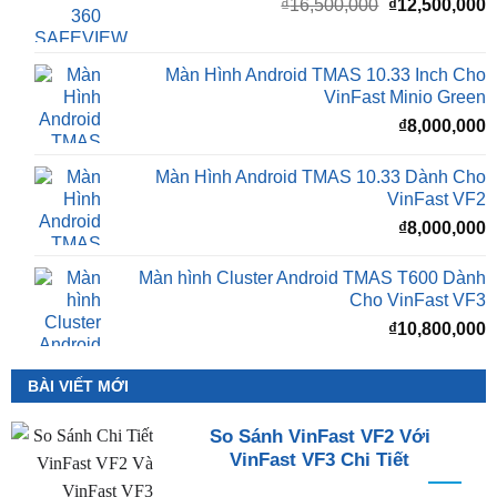
Giá
G
₫
16,500,000
₫
12,500,000
gốc
h
là:
t
₫16,500,000.
l
Màn Hình Android TMAS 10.33 Inch Cho
₫
VinFast Minio Green
₫
8,000,000
Màn Hình Android TMAS 10.33 Dành Cho
VinFast VF2
₫
8,000,000
Màn hình Cluster Android TMAS T600 Dành
Cho VinFast VF3
₫
10,800,000
BÀI VIẾT MỚI
So Sánh VinFast VF2 Với
VinFast VF3 Chi Tiết