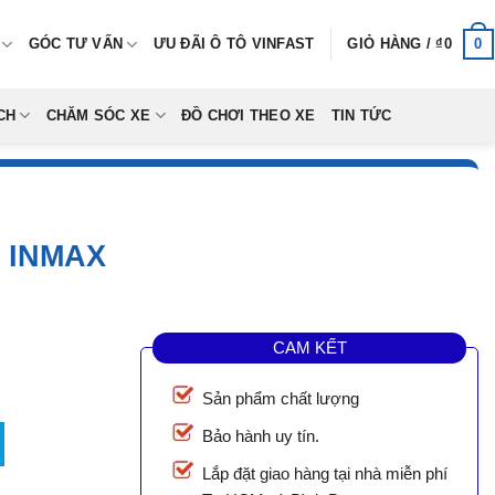
0
GÓC TƯ VẤN
ƯU ĐÃI Ô TÔ VINFAST
GIỎ HÀNG /
₫
0
CH
CHĂM SÓC XE
ĐỒ CHƠI THEO XE
TIN TỨC
F INMAX
CAM KẾT
Sản phẩm chất lượng
số lượng
Bảo hành uy tín.
Lắp đặt giao hàng tại nhà miễn phí