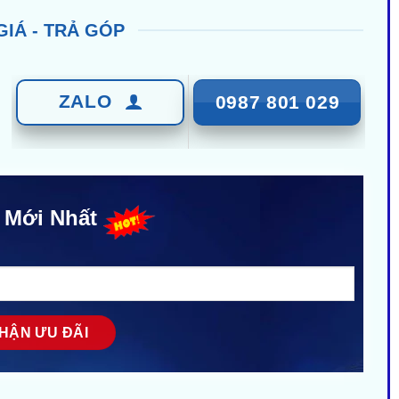
GIÁ - TRẢ GÓP
ZALO
0987 801 029
 Mới Nhất