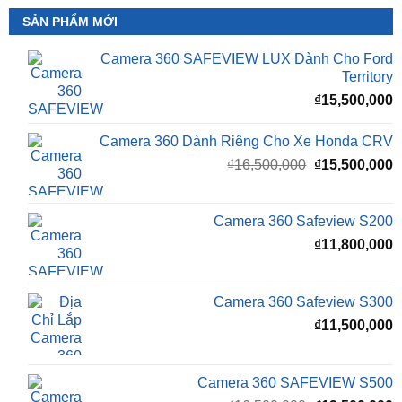
SẢN PHẨM MỚI
Camera 360 SAFEVIEW LUX Dành Cho Ford
Territory
₫
15,500,000
Camera 360 Dành Riêng Cho Xe Honda CRV
Giá
G
₫
16,500,000
₫
15,500,000
gốc
h
là:
t
₫16,500,000.
l
Camera 360 Safeview S200
₫
₫
11,800,000
Camera 360 Safeview S300
₫
11,500,000
Camera 360 SAFEVIEW S500