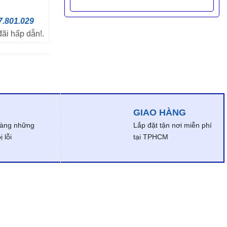
7.801.029
đãi hấp dẫn!.
GIAO HÀNG
dàng những
Lắp đặt tận nơi miễn phí
 lỗi
tại TPHCM