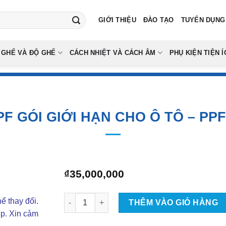
GIỚI THIỆU
ĐÀO TẠO
TUYỂN DỤNG
 GHẾ VÀ ĐỘ GHẾ
CÁCH NHIỆT VÀ CÁCH ÂM
PHỤ KIỆN TIỆN Í
F GÓI GIỚI HẠN CHO Ô TÔ – PP
₫
35,000,000
Dán PPF Gói Giới Hạn Cho Ô Tô - PPF INMAX 
ể thay đổi.
THÊM VÀO GIỎ HÀNG
ợp. Xin cảm