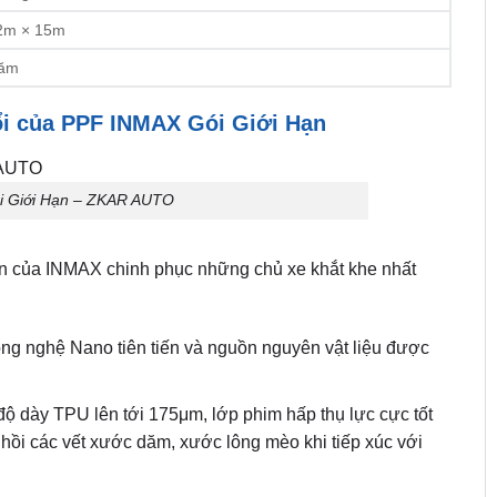
2m × 15m
Năm
ổi của PPF INMAX Gói Giới Hạn
i Giới Hạn – ZKAR AUTO
ạn của INMAX chinh phục những chủ xe khắt khe nhất
ông nghệ Nano tiên tiến và nguồn nguyên vật liệu được
ộ dày TPU lên tới 175μm, lớp phim hấp thụ lực cực tốt
 hồi các vết xước dăm, xước lông mèo khi tiếp xúc với