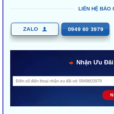
LIÊN HỆ BÁO 
ZALO
0949 60 3979
Nhận Ưu Đãi