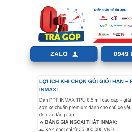
ZALO
0949 
LỢI ÍCH KHI CHỌN GÓI GIỚI HẠN – 
INMAX:
Dán PPF INMAX TPU 8.5 mil cao cấp – giải
sơn xe chuẩn premium dành cho chủ xe yêu 
đẹp và đẳng cấp.
🔥
BẢNG GIÁ NGOẠI THẤT INMAX:
🚗 Xe 4 chỗ: chỉ từ 35.000.000 VNĐ