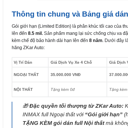
Thông tin chung và Bảng giá dá
Gói giới hạn (Limited Edition) là phân khúc tối cao của
lên đến
8.5 mil.
Sản phẩm mang lại sức chống chịu va đập
kèm chế độ bảo hành dài hạn lên đến
8 năm
. Dưới đây l
hãng ZKar Auto:
Vị Trí Dán
Giá Dịch Vụ Xe 4 Chỗ
Giá Dịch 
NGOẠI THẤT
35.000.000 VNĐ
37.000.0
NỘI THẤT
Tặng kèm 0đ
Tặng kèm
🎁
Đặc quyền tối thượng từ ZKar Auto:
K
INMAX full Ngoại thất với
“Gói giới hạn”
(
TẶNG KÈM gói dán full Nội thất
mà không