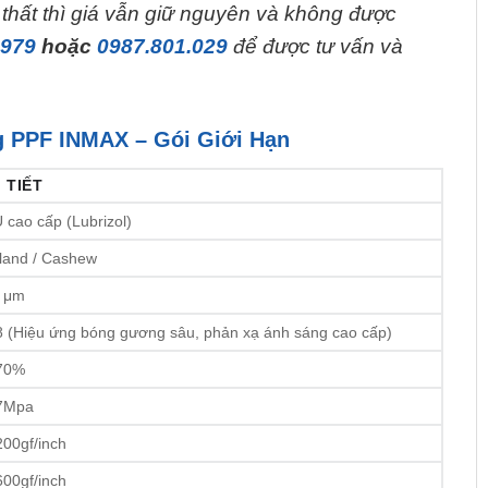
hất thì giá vẫn giữ nguyên và không được
.979
hoặc
0987.801.029
để được tư vấn và
g PPF INMAX – Gói Giới Hạn
 TIẾT
 cao cấp (Lubrizol)
land / Cashew
 μm
8 (Hiệu ứng bóng gương sâu, phản xạ ánh sáng cao cấp)
70%
7Mpa
200gf/inch
600gf/inch