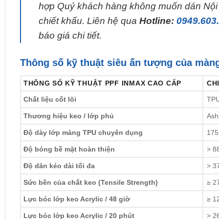
hợp Quý khách hàng không muốn dán Nội t
chiết khấu. Liên hệ qua
Hotline:
0949.603
báo giá chi tiết.
Thông số kỹ thuật siêu ấn tượng của màn
THÔNG SỐ KỸ THUẬT PPF INMAX CAO CẤP
CHI
Chất liệu cốt lõi
TPU
Thương hiệu keo / lớp phủ
Ash
Độ dày lớp màng TPU chuyên dụng
175
Độ bóng bề mặt hoàn thiện
> 8
Độ dãn kéo dài tối đa
> 3
Sức bền của chất keo (Tensile Strength)
≥ 2
Lực bóc lớp keo Acrylic / 48 giờ
≥ 1
Lực bóc lớp keo Acrylic / 20 phút
> 2