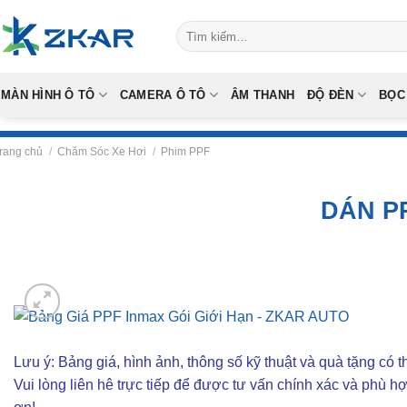
Skip
Tìm
to
kiếm:
content
MÀN HÌNH Ô TÔ
CAMERA Ô TÔ
ÂM THANH
ĐỘ ĐÈN
BỌC
rang chủ
/
Chăm Sóc Xe Hơi
/
Phim PPF
DÁN PP
Lưu ý: Bảng giá, hình ảnh, thông số kỹ thuật và quà tặng có th
Vui lòng liên hê trực tiếp để được tư vấn chính xác và phù h