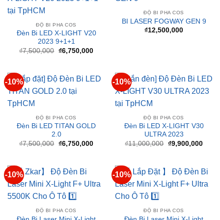
SẢN PHẨM TƯƠNG TỰ
-10%
ĐỘ BI PHA COS
BI LASER FOGWAY GEN 9
ĐỘ BI PHA COS
₫
12,500,000
Đèn Bi LED X-LIGHT V20
2023 9+1+1
Giá
Giá
₫
7,500,000
₫
6,750,000
gốc
hiện
là:
tại
₫7,500,000.
là:
₫6,750,000.
-10%
-10%
ĐỘ BI PHA COS
ĐỘ BI PHA COS
Đèn Bi LED TITAN GOLD
Đèn Bi LED X-LIGHT V30
2.0
ULTRA 2023
Giá
Giá
Giá
Giá
₫
7,500,000
₫
6,750,000
₫
11,000,000
₫
9,900,000
gốc
hiện
gốc
hiện
là:
tại
là:
tại
₫7,500,000.
là:
₫11,000,000.
là:
₫6,750,000.
₫9,90
-10%
-10%