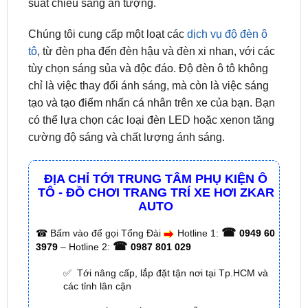
một phong cách độ xe phổ biến, có thể biến chiếc
xe của bạn thành một tác phẩm nghệ thuật trên
bánh xe và cung cấp ánh sáng mạnh mẽ và hiệu
suất chiếu sáng ấn tượng.
Chúng tôi cung cấp một loạt các
dịch vụ độ đèn ô
tô
, từ đèn pha đến đèn hậu và đèn xi nhan, với các
tùy chọn sáng sủa và độc đáo. Độ đèn ô tô không
chỉ là việc thay đổi ánh sáng, mà còn là việc sáng
tạo và tạo điểm nhấn cá nhân trên xe của bạn. Bạn
có thể lựa chọn các loại đèn LED hoặc xenon tăng
cường độ sáng và chất lượng ánh sáng.
ĐỊA CHỈ TỚI TRUNG TÂM PHỤ KIỆN Ô
TÔ - ĐỒ CHƠI TRANG TRÍ XE HƠI ZKAR
AUTO
☎
☎
Bấm vào để gọi Tổng Đài
Hotline 1:
0949 60
☎
3979
– Hotline 2:
0987 801 029