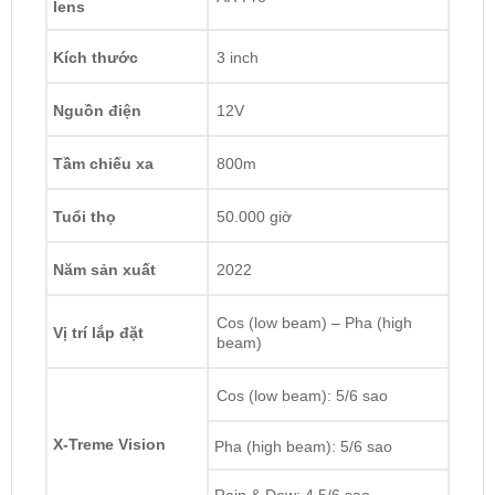
Chỉ số chịu nhiệt
-40 độ C – 100 độ C
Công nghệ phủ
AR Pro
lens
Kích thước
3 inch
Nguồn điện
12V
Tầm chiếu xa
800m
Tuổi thọ
50.000 giờ
Năm sản xuất
2022
Cos (low beam) – Pha (high
Vị trí lắp đặt
beam)
Cos (low beam): 5/6 sao