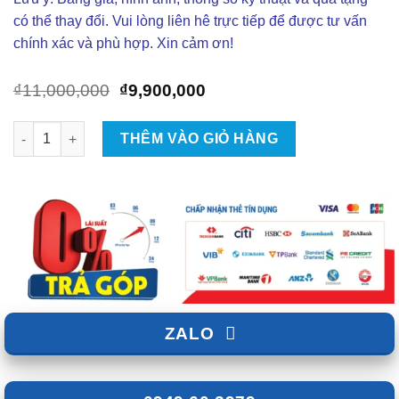
có thể thay đổi. Vui lòng liên hê trực tiếp để được tư vấn
chính xác và phù hợp. Xin cảm ơn!
Giá
Giá
₫
11,000,000
₫
9,900,000
gốc
hiện
là:
tại
Độ Đèn Ô Tô Bi Led X-Light V30 Ultra số lượng
THÊM VÀO GIỎ HÀNG
₫11,000,000.
là:
₫9,900,000.
ZALO