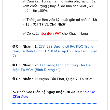
✅ Tới nâng cấp, lắp đặt tận nơi tại Tp.HCM và
các tỉnh lân cận
✅ Cam kết: Tư vấn tận nơi miễn phí, hàng hóa
kém chất lượng ( hay lỗi do nhà sản xuất ) =>
hoàn tiền 100%.
✅ Thời gian làm việc kỹ thuật gắn tại nhà từ:
8h
– 18h (Cả T7 Và Chủ Nhật)
✅ Có xuất
hóa đơn VAT
cho Khách Hàng
🌐 Chi Nhánh 1:
277–279 Đường số 9A, KDC Trung
Sơn, xã Bình Hưng, TP.HCM (giáp khu Him Lam Quận
7)
🌐 Chi Nhánh 2:
93 Trương Định, Phường Thủ Dầu
Một, Tp.HCM (Bình Dương cũ)
🌐 Chi Nhánh 3:
Huỳnh Tấn Phát, Quận 7, Tp.HCM