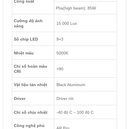
Ultra
Cos(low beam): 75W
Công suất
Pha(high beam): 85W
Cường độ ánh
15.000 Lux
sáng
Số chip LED
9+3
Nhiệt màu
5000K
Chỉ số hoàn màu
>90
CRI
Vật liệu tản nhiệt
Black Aluminum
Driver
Driver rời