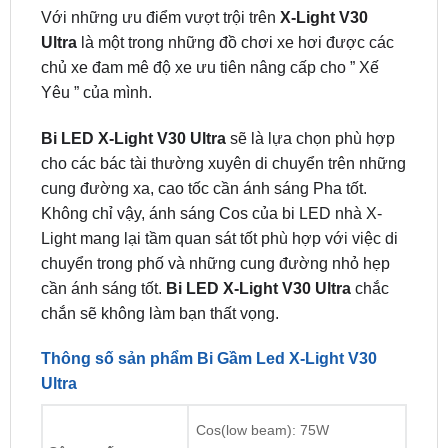
phẩm đèn xe hơi đáng tin cậy và hiệu quả, thì Đèn
Bi LED X-Light V30 Ultra chắc chắn là một sự lựa
chọn xuất sắc.
Với những ưu điểm vượt trội trên
X-Light V30
Ultra
là một trong những đồ chơi xe hơi được các
chủ xe đam mê độ xe ưu tiên nâng cấp cho ” Xế
Yêu ” của mình.
Bi LED X-Light V30 Ultra
sẽ là lựa chọn phù hợp
cho các bác tài thường xuyên di chuyển trên những
cung đường xa, cao tốc cần ánh sáng Pha tốt.
Không chỉ vậy, ánh sáng Cos của bi LED nhà X-
Light mang lại tầm quan sát tốt phù hợp với việc di
chuyển trong phố và những cung đường nhỏ hẹp
cần ánh sáng tốt.
Bi LED X-Light V30 Ultra
chắc
chắn sẽ không làm bạn thất vọng.
Thông số sản phẩm Bi Gầm Led X-Light V30