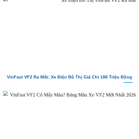
So Sánh Chi Tiết Baojun E100 Và VinFast VF2
VinFast VF2 Ra Mắt: Xe Điện Đô Thị Giá Chỉ 188 Triệu Đồng