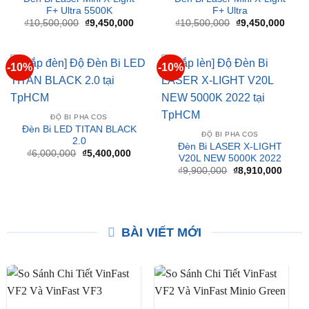
ĐỘ BI PHA COS
ĐỘ BI PHA COS
Đèn Bi Laser Mini X-Light
Đèn Bi Laser Mini X-Light
F+ Ultra 5500K
F+ Ultra
Giá
Giá
Giá
Giá
₫
10,500,000
₫
9,450,000
₫
10,500,000
₫
9,450,000
gốc
hiện
gốc
hiện
là:
tại
là:
tại
₫10,500,000.
là:
₫10,500,000.
là:
₫9,450,000.
₫9,45
-10%
-10%
ĐỘ BI PHA COS
Đèn Bi LED TITAN BLACK
ĐỘ BI PHA COS
2.0
Đèn Bi LASER X-LIGHT
Giá
Giá
₫
6,000,000
₫
5,400,000
V20L NEW 5000K 2022
gốc
hiện
Giá
Giá
là:
tại
₫
9,900,000
₫
8,910,000
gốc
hiện
₫6,000,000.
là:
là:
tại
₫5,400,000.
₫9,900,000.
là:
₫8,91
BÀI VIẾT MỚI