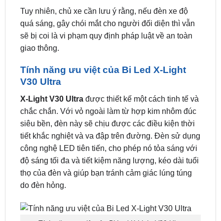
phía trước, cho phép chủ xe được lựa chọn loại
đèn phù hợp với nhu cầu và sở thích của mình,
miễn là đèn xe đáp ứng các tiêu chuẩn kỹ thuật.
Tuy nhiên, chủ xe cần lưu ý rằng, nếu đèn xe độ
quá sáng, gây chói mắt cho người đối diện thì vẫn
sẽ bị coi là vi phạm quy định pháp luật về an toàn
giao thông.
Tính năng ưu việt của Bi Led X-Light
V30 Ultra
X-Light V30 Ultra
được thiết kế một cách tinh tế và
chắc chắn. Với vỏ ngoài làm từ hợp kim nhôm đúc
siêu bền, đèn này sẽ chịu được các điều kiện thời
tiết khắc nghiệt và va đập trên đường. Đèn sử dụng
công nghệ LED tiên tiến, cho phép nó tỏa sáng với
độ sáng tối đa và tiết kiệm năng lượng, kéo dài tuổi
thọ của đèn và giúp bạn tránh cảm giác lúng túng