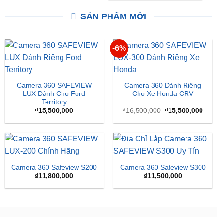
XEM THÊM
XEM THÊM
SẢN PHẨM MỚI
-6%
Camera 360 SAFEVIEW
Camera 360 Dành Riêng
LUX Dành Cho Ford
Cho Xe Honda CRV
Territory
Giá
Giá
₫
15,500,000
₫
16,500,000
₫
15,500,000
gốc
hiện
là:
tại
₫16,500,000.
là:
₫15,
Camera 360 Safeview S200
Camera 360 Safeview S300
₫
11,800,000
₫
11,500,000