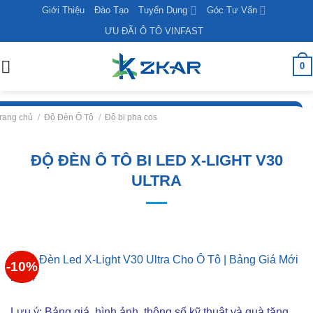
Skip
Giới Thiệu
Đào Tạo
Tuyển Dụng
Góc Tư Vấn
to
ƯU ĐÃI Ô TÔ VINFAST
content
0
rang chủ
/
Độ Đèn Ô Tô
/
Độ bi pha cos
ĐỘ ĐÈN Ô TÔ BI LED X-LIGHT V30
ULTRA
-10%
Lưu ý: Bảng giá, hình ảnh, thông số kỹ thuật và quà tặng