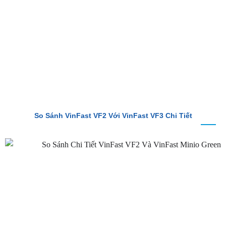
BÀI VIẾT MỚI
So Sánh VinFast VF2 Với VinFast VF3 Chi Tiết