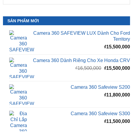
📞 Nhấn vào
Liên hệ ngay nhận ưu đãi 👉
Zalo OA
ZKar Auto
SẢN PHẨM MỚI
Camera 360 SAFEVIEW LUX Dành Cho Ford
Territory
₫
15,500,000
Camera 360 Dành Riêng Cho Xe Honda CRV
Giá
G
₫
16,500,000
₫
15,500,000
gốc
h
là:
t
₫16,500,000.
l
Camera 360 Safeview S200
₫
₫
11,800,000