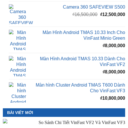
Camera 360 Safeview S300
₫
11,500,000
Camera 360 SAFEVIEW S500
Giá
G
₫
16,500,000
₫
12,500,000
gốc
h
là:
t
₫16,500,000.
l
Màn Hình Android TMAS 10.33 Inch Cho
₫
VinFast Minio Green
₫
8,000,000
Màn Hình Android TMAS 10.33 Dành Cho
VinFast VF2
₫
8,000,000
Màn hình Cluster Android TMAS T600 Dành
Cho VinFast VF3
₫
10,800,000