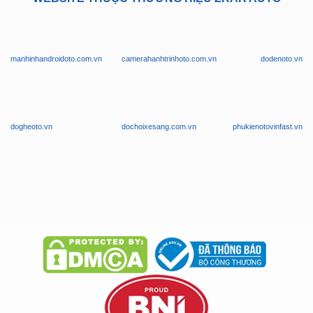
manhinhandroidoto.com.vn
camerahanhtrinhoto.com.vn
dodenoto.vn
dogheoto.vn
dochoixesang.com.vn
phukienotovinfast.vn