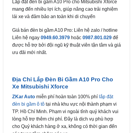
lái xe và đảm bảo an toàn khi di chuyển
Giá bán đèn bi gầm A10 Pro: Liên hệ zalo / hotline
Liên hệ ngay
0949.60.3979
hoặc
0987.801.029
để
được hỗ trợ bởi đội ngũ kỹ thuật viên tận tâm và giá
ưu đãi mới nhất.
Địa Chỉ Lắp Đèn Bi Gầm A10 Pro Cho
Xe Mitsubishi Xforce
ZKar Auto
miễn phí hoàn toàn 100% phí
lắp đặt
đèn bi gầm ô tô
tại nhà khu vực nội thành phạm vi
TP. Hồ Chí Minh. Phạm vi ngoài tỉnh quý khách vui
lòng hỗ trợ thêm chi phí. Đây là dịch vụ phù hợp
cho Quý khách hàng ở xa, không có thời gian đến
các trung tâm chăm sóc xe.
Ngoài ra quý khách có thể đến trực tiếp tại ZKar