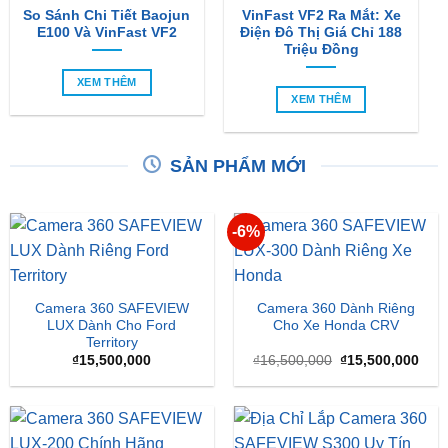
XEM THÊM
XEM THÊM
SẢN PHẨM MỚI
-6%
Camera 360 SAFEVIEW
Camera 360 Dành Riêng
LUX Dành Cho Ford
Cho Xe Honda CRV
Territory
Giá
Giá
₫
15,500,000
₫
16,500,000
₫
15,500,000
gốc
hiện
là:
tại
₫16,500,000.
là:
₫15,
Camera 360 Safeview S200
Camera 360 Safeview S300
₫
11,800,000
₫
11,500,000