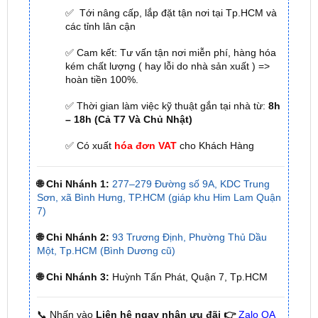
✅ Cam kết: Tư vấn tận nơi miễn phí, hàng hóa
kém chất lượng ( hay lỗi do nhà sản xuất ) =>
hoàn tiền 100%.
✅ Thời gian làm việc kỹ thuật gắn tại nhà từ:
8h
– 18h (Cả T7 Và Chủ Nhật)
✅ Có xuất
hóa đơn VAT
cho Khách Hàng
🌐 Chi Nhánh 1:
277–279 Đường số 9A, KDC Trung
Sơn, xã Bình Hưng, TP.HCM (giáp khu Him Lam Quận
7)
🌐 Chi Nhánh 2:
93 Trương Định, Phường Thủ Dầu
Một, Tp.HCM (Bình Dương cũ)
🌐 Chi Nhánh 3:
Huỳnh Tấn Phát, Quận 7, Tp.HCM
📞 Nhấn vào
Liên hệ ngay nhận ưu đãi 👉
Zalo OA
ZKar Auto