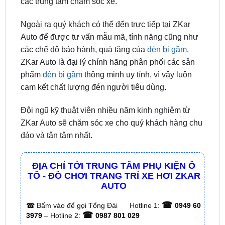
Auto để được tư vấn mẫu mã, tính năng cũng như
các chế độ bảo hành, quà tặng của
đèn bi gầm
.
ZKar Auto là đại lý chính hãng phân phối các sản
phẩm
đèn bi gầm
thông minh uy tính, vì vậy luôn
cam kết chất lượng đén người tiêu dùng.
Đội ngũ kỹ thuật viên nhiều năm kinh nghiệm từ
ZKar Auto sẽ chăm sóc xe cho quý khách hàng chu
đáo và tận tâm nhất.
ĐỊA CHỈ TỚI TRUNG TÂM PHỤ KIỆN Ô
TÔ - ĐỒ CHƠI TRANG TRÍ XE HƠI ZKAR
AUTO
☎
☎
Bấm vào để gọi Tổng Đài
Hotline 1:
0949 60
☎
3979
– Hotline 2:
0987 801 029
✅ Tới nâng cấp, lắp đặt tận nơi tại Tp.HCM và
các tỉnh lân cận