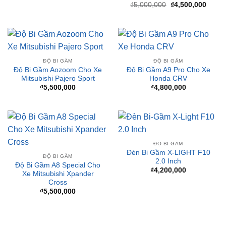
₫4,50
ĐỘ BI GẦM
ĐỘ BI GẦM
Độ Bi Gầm Aozoom Cho Xe
Độ Bi Gầm A9 Pro Cho Xe
Mitsubishi Pajero Sport
Honda CRV
₫
5,500,000
₫
4,800,000
ĐỘ BI GẦM
Đèn Bi Gầm X-LIGHT F10
ĐỘ BI GẦM
2.0 Inch
Độ Bi Gầm A8 Special Cho
₫
4,200,000
Xe Mitsubishi Xpander
Cross
₫
5,500,000
BÀI VIẾT MỚI