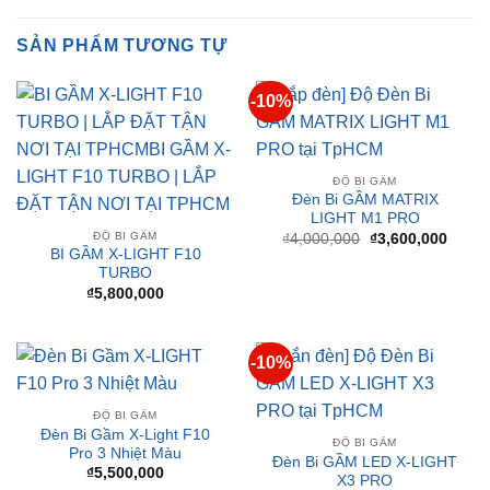
-10%
ĐỘ BI GẦM
Đèn Bi GẦM MATRIX
LIGHT M1 PRO
ĐỘ BI GẦM
Giá
Giá
₫
4,000,000
₫
3,600,000
gốc
hiện
BI GẦM X-LIGHT F10
là:
tại
TURBO
₫4,000,000.
là:
₫
5,800,000
₫3,60
-10%
ĐỘ BI GẦM
Đèn Bi Gầm X-Light F10
ĐỘ BI GẦM
Pro 3 Nhiệt Màu
Đèn Bi GẦM LED X-LIGHT
₫
5,500,000
X3 PRO
Giá
Giá
₫
5,000,000
₫
4,500,000
gốc
hiện
là:
tại
₫5,000,000.
là: