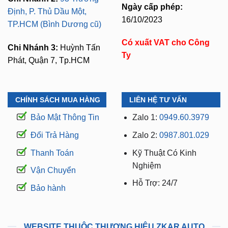
Có xuất VAT cho Công
Chi Nhánh 3:
Huỳnh Tấn
Ty
Phát, Quận 7, Tp.HCM
CHÍNH SÁCH MUA HÀNG
LIÊN HỆ TƯ VẤN
Bảo Mật Thông Tin
Zalo 1:
0949.60.3979
Đổi Trả Hàng
Zalo 2:
0987.801.029
Thanh Toán
Kỹ Thuật Có Kinh
Nghiệm
Vận Chuyển
Hỗ Trợ: 24/7
Bảo hành
WEBSITE THUỘC THƯƠNG HIỆU ZKAR AUTO