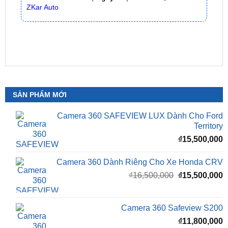
SẢN PHẨM MỚI
Camera 360 SAFEVIEW LUX Dành Cho Ford
Territory
₫
15,500,000
Camera 360 Dành Riêng Cho Xe Honda CRV
Giá
G
₫
16,500,000
₫
15,500,000
gốc
h
là:
t
₫16,500,000.
l
Camera 360 Safeview S200
₫
₫
11,800,000
Camera 360 Safeview S300