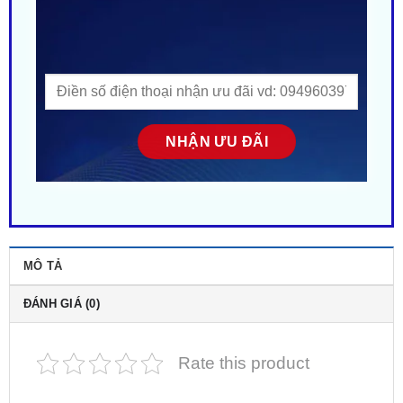
MÔ TẢ
ĐÁNH GIÁ (0)
Rate this product
Đèn Bi Led Gầm A10 Pro Cho Xe Mitsubishi
Xforce Tại TP.HCM
. Là một sản phẩm rất được ưa