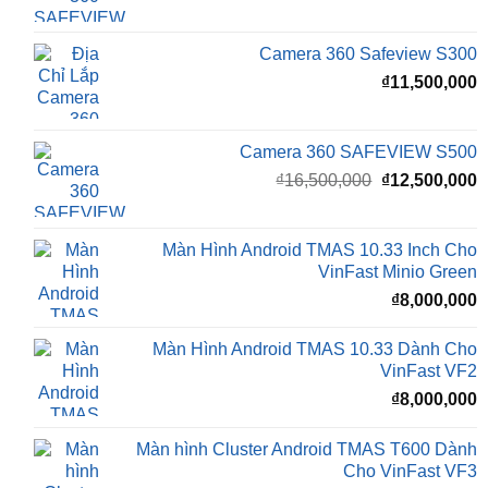
₫
11,500,000
Camera 360 SAFEVIEW S500
Giá
G
₫
16,500,000
₫
12,500,000
gốc
h
là:
t
₫16,500,000.
l
Màn Hình Android TMAS 10.33 Inch Cho
₫
VinFast Minio Green
₫
8,000,000
Màn Hình Android TMAS 10.33 Dành Cho
VinFast VF2
₫
8,000,000
Màn hình Cluster Android TMAS T600 Dành
Cho VinFast VF3
₫
10,800,000