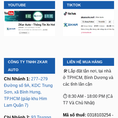
CÔNG TY TNHH ZKAR
LIÊN HỆ MUA HÀNG
AUTO
🛠️
Lắp đặt tận nơi, tại nhà
ở TPHCM, Bình Dương và
Chi Nhánh 1:
277–279
các tỉnh lân cận
Đường số 9A, KDC Trung
Sơn, xã Bình Hưng,
⏱️ 8:30 AM - 18:00 PM (Cả
TP.HCM (giáp khu Him
T7 Và Chủ Nhật)
Lam Quận 7)
Mã số thuế:
0318103254 -
Chi Nhánh 2:
93 Trương
Ngày cấp phép:
Định, P. Thủ Dầu Một,
16/10/2023
TP.HCM (Bình Dương cũ)