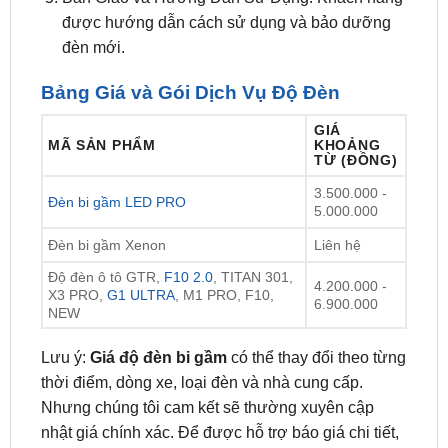
được hướng dẫn cách sử dụng và bảo dưỡng
đèn mới.
Bảng Giá và Gói Dịch Vụ Độ Đèn
GIÁ
MÃ SẢN PHẨM
KHOẢNG
TỪ (ĐỒNG)
3.500.000 -
Đèn bi gầm LED PRO
5.000.000
Đèn bi gầm Xenon
Liên hệ
Độ đèn ô tô GTR,
F10 2.0
, TITAN 301,
4.200.000 -
X3 PRO,
G1 ULTRA
, M1 PRO, F10,
6.900.000
NEW
Lưu ý:
Giá độ đèn bi gầm
có thể thay đổi theo từng
thời điểm, dòng xe, loại đèn và nhà cung cấp.
Nhưng chúng tôi cam kết sẽ thường xuyên cập
nhật giá chính xác. Để được hỗ trợ báo giá chi tiết,