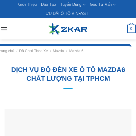
Skip
Giới Thiệu
Đào Tạo
Tuyển Dụng
Góc Tư Vấn
to
ƯU ĐÃI Ô TÔ VINFAST
content
0
rang chủ
/
Đồ Chơi Theo Xe
/
Mazda
/
Mazda 6
DỊCH VỤ ĐỘ ĐÈN XE Ô TÔ MAZDA6
CHẤT LƯỢNG TẠI TPHCM