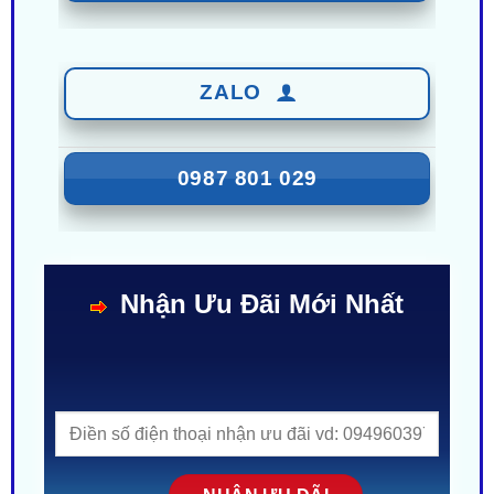
ZALO
0987 801 029
Nhận Ưu Đãi Mới Nhất