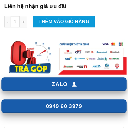
Liên hệ nhận giá ưu đãi
Dịch Vụ Độ Đèn Xe Ô Tô Mazda6 Chất Lượng Tại TpHCM số lư
THÊM VÀO GIỎ HÀNG
ZALO
0949 60 3979