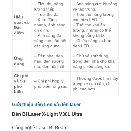
– Tiêu thụ năng
– Ánh sáng cực kỳ sáng
lượng thấp.
và tập trung.
– Tuổi thọ dài.
– Tiêu thụ năng lượng
Hiệu
– Khởi động
cao hơn LED.
suất và
nhanh, ánh sáng
– Tuổi thọ khá ấn
Đặc
ổn định.
tượng, nhưng có thể
điểm
– Ánh sáng đủ
không bằng LED.
sáng cho hầu hết
– Chiếu sáng xa hơn
các ứng dụng.
đèn LED.
– Đèn pha, đèn
– Chủ yếu sử dụng
Ứng
hậu, đèn sương
trong đèn pha cho khả
dụng
mù, đèn nội thất.
năng chiếu sáng xa.
Chi phí
– Thường được tìm thấy
và Sự
– Chi phí hợp lý,
trong xe cao cấp, chi
phổ
phổ biến rộng rãi.
phí cao hơn.
biến
Giới thiệu đèn Led và đèn laser
Đèn Bi Laser X-Light V30L Ultra
Công nghệ Laser Bi-Beam: