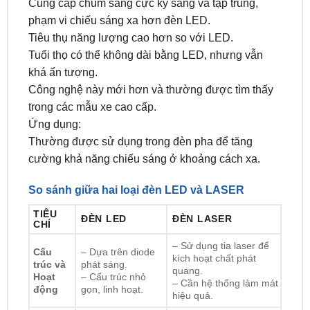
Cung cấp chùm sáng cực kỳ sáng và tập trung,
phạm vi chiếu sáng xa hơn đèn LED.
Tiêu thụ năng lượng cao hơn so với LED.
Tuổi thọ có thể không dài bằng LED, nhưng vẫn
khá ấn tượng.
Công nghệ này mới hơn và thường được tìm thấy
trong các mẫu xe cao cấp.
Ứng dụng:
Thường được sử dụng trong đèn pha để tăng
cường khả năng chiếu sáng ở khoảng cách xa.
So sánh giữa hai loại đèn LED và LASER
TIÊU
ĐÈN LED
ĐÈN LASER
CHÍ
– Sử dụng tia laser để
Cấu
– Dựa trên diode
kích hoạt chất phát
trúc và
phát sáng.
quang.
Hoạt
– Cấu trúc nhỏ
– Cần hệ thống làm mát
động
gọn, linh hoạt.
hiệu quả.