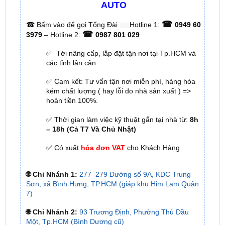
AUTO
☎
☎
Bấm vào để gọi Tổng Đài
Hotline 1:
0949 60
☎
3979
– Hotline 2:
0987 801 029
✅ Tới nâng cấp, lắp đặt tận nơi tại Tp.HCM và
các tỉnh lân cận
✅ Cam kết: Tư vấn tận nơi miễn phí, hàng hóa
kém chất lượng ( hay lỗi do nhà sản xuất ) =>
hoàn tiền 100%.
✅ Thời gian làm việc kỹ thuật gắn tại nhà từ:
8h
– 18h (Cả T7 Và Chủ Nhật)
✅ Có xuất
hóa đơn VAT
cho Khách Hàng
🌐 Chi Nhánh 1:
277–279 Đường số 9A, KDC Trung
Sơn, xã Bình Hưng, TP.HCM (giáp khu Him Lam Quận
7)
🌐 Chi Nhánh 2:
93 Trương Định, Phường Thủ Dầu
Một, Tp.HCM (Bình Dương cũ)