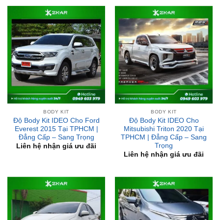
BODY KIT
BODY KIT
Độ Body Kit IDEO Cho Ford
Độ Body Kit IDEO Cho
Everest 2015 Tại TPHCM |
Mitsubishi Triton 2020 Tại
Đẳng Cấp – Sang Trọng
TPHCM | Đẳng Cấp – Sang
Trọng
Liên hệ nhận giá ưu đãi
Liên hệ nhận giá ưu đãi