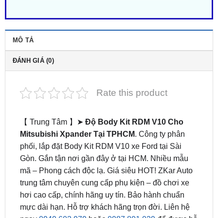
MÔ TẢ
ĐÁNH GIÁ (0)
Rate this product
【 Trung Tâm 】➤
Độ Body Kit RDM V10 Cho
Mitsubishi Xpander Tại TPHCM
. Công ty phân
phối, lắp đặt Body Kit RDM V10 xe Ford tại Sài
Gòn. Gắn tận nơi gần đây ở tại HCM. Nhiều mẫu
mã – Phong cách độc lạ. Giá siêu HOT! ZKar Auto
trung tâm chuyên cung cấp phụ kiện – đồ chơi xe
hơi cao cấp, chính hãng uy tín. Bảo hành chuẩn
mực dài hạn. Hỗ trợ khách hãng trọn đời. Liên hệ
ngay
0949.603.979
hoặc
0987.801.029
để được hỗ
trợ bởi đội ngũ kỹ thuật viên tận tâm.