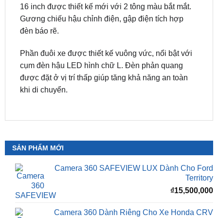
đèn báo rẽ.
Phần đuôi xe được thiết kế vuông vức, nổi bật với
cụm đèn hậu LED hình chữ L. Đèn phản quang
được đặt ở vị trí thấp giúp tăng khả năng an toàn
khi di chuyển.
SẢN PHẨM MỚI
Camera 360 SAFEVIEW LUX Dành Cho Ford
Territory
₫
15,500,000
Camera 360 Dành Riêng Cho Xe Honda CRV
Giá
G
₫
16,500,000
₫
15,500,000
gốc
h