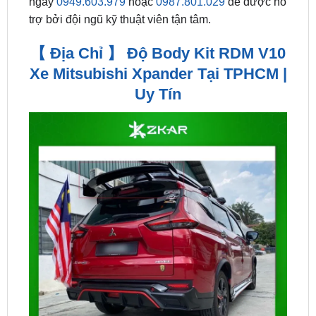
【 Địa Chỉ 】 Độ Body Kit RDM V10
Xe Mitsubishi Xpander Tại TPHCM |
Uy Tín