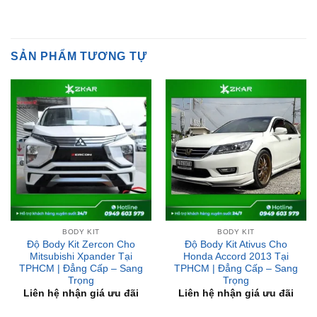
SẢN PHẨM TƯƠNG TỰ
BODY KIT
BODY KIT
Độ Body Kit Zercon Cho
Độ Body Kit Ativus Cho
Mitsubishi Xpander Tại
Honda Accord 2013 Tại
TPHCM | Đẳng Cấp – Sang
TPHCM | Đẳng Cấp – Sang
Trọng
Trọng
Liên hệ nhận giá ưu đãi
Liên hệ nhận giá ưu đãi