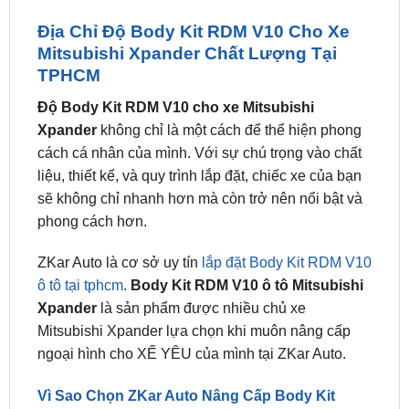
Mitsubishi Xpander Chất Lượng Tại
TPHCM
Độ Body Kit RDM V10 cho xe Mitsubishi
Xpander
không chỉ là một cách để thể hiện phong
cách cá nhân của mình. Với sự chú trọng vào chất
liệu, thiết kế, và quy trình lắp đặt, chiếc xe của bạn
sẽ không chỉ nhanh hơn mà còn trở nên nổi bật và
phong cách hơn.
ZKar Auto là cơ sở uy tín
lắp đặt Body Kit RDM V10
ô tô tại tphcm
.
Body Kit RDM V10 ô tô Mitsubishi
Xpander
là sản phẩm được nhiều chủ xe
Mitsubishi Xpander lựa chọn khi muôn nâng cấp
ngoại hình cho XẾ YÊU của mình tại ZKar Auto.
Vì Sao Chọn ZKar Auto Nâng Cấp Body Kit
RDM V10 Cho Ngoại Hình Xe Ô Tô
ZKar Auto
là trung tâm nâng cấp xe hơi uy tín tại