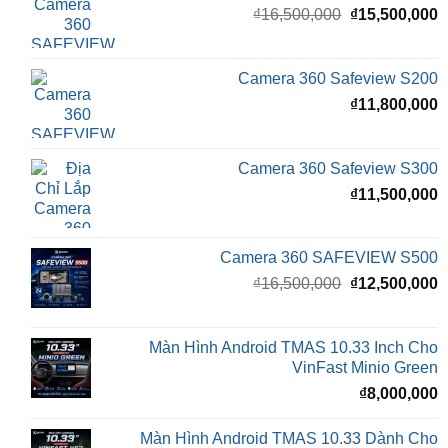
là:
t
₫16,500,000.
l
Camera 360 Safeview S200
₫
₫
11,800,000
Camera 360 Safeview S300
₫
11,500,000
Camera 360 SAFEVIEW S500
Giá
G
₫
16,500,000
₫
12,500,000
gốc
h
là:
t
₫16,500,000.
l
Màn Hình Android TMAS 10.33 Inch Cho
₫
VinFast Minio Green
₫
8,000,000
Màn Hình Android TMAS 10.33 Dành Cho
VinFast VF2
₫
8,000,000