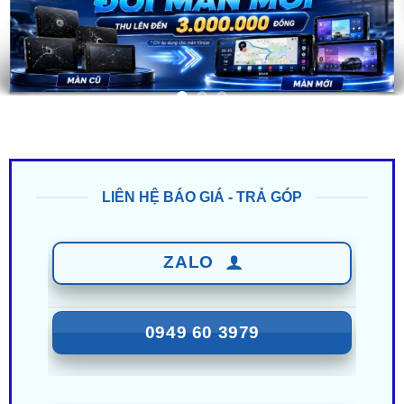
LIÊN HỆ BÁO GIÁ - TRẢ GÓP
ZALO
0949 60 3979
ZALO