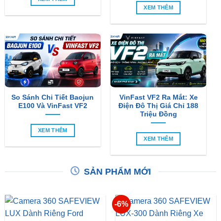
So Sánh Chi Tiết Baojun
VinFast VF2 Ra Mắt: Xe
E100 Và VinFast VF2
Điện Đô Thị Giá Chỉ 188
Triệu Đồng
XEM THÊM
XEM THÊM
SẢN PHẨM MỚI
-6%
Camera 360 SAFEVIEW
Camera 360 Dành Riêng