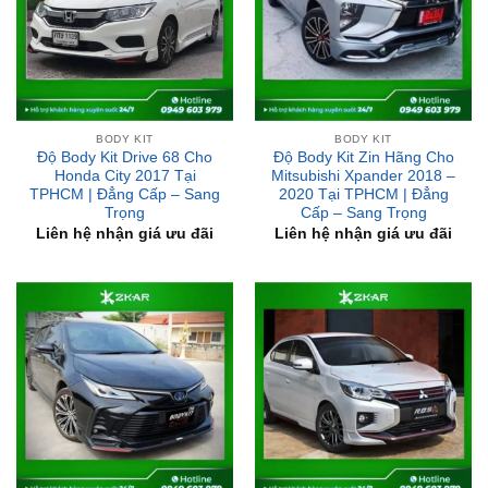
BODY KIT
BODY KIT
Độ Body Kit Drive 68 Cho
Độ Body Kit Zin Hãng Cho
Honda City 2017 Tại
Mitsubishi Xpander 2018 –
TPHCM | Đẳng Cấp – Sang
2020 Tại TPHCM | Đẳng
Trọng
Cấp – Sang Trọng
Liên hệ nhận giá ưu đãi
Liên hệ nhận giá ưu đãi
BODY KIT
BODY KIT
Độ Body Kit Drive 68 Cho
Độ Body Kit IDEO Cho