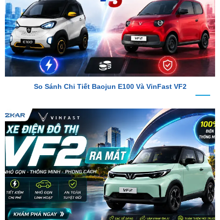
So Sánh Chi Tiết Baojun E100 Và VinFast VF2
VinFast VF2 Ra Mắt: Xe Điện Đô Thị Giá Chỉ 188 Triệu Đồng