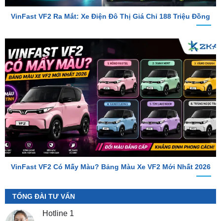
VinFast VF2 Có Mấy Màu? Bảng Màu Xe VF2 Mới Nhất 2026
TỔNG ĐÀI TƯ VẤN
Hotline 1
0987.801.029