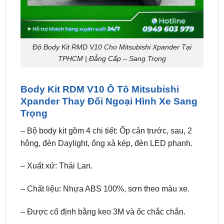
Độ Body Kit RMD V10 Cho Mitsubishi Xpander Tại
TPHCM | Đẳng Cấp – Sang Trọng
Body Kit RDM V10 Ô Tô Mitsubishi
Xpander Thay Đổi Ngoại Hình Xe Sang
Trọng
– Bộ body kit gồm 4 chi tiết: Ốp cản trước, sau, 2
hông, đèn Daylight, ống xả kép, đèn LED phanh.
– Xuất xứ: Thái Lan.
– Chất liệu: Nhựa ABS 100%, sơn theo màu xe.
– Được cố định bằng keo 3M và ốc chắc chắn.
Tác Dụng và Lợi Ích Khi Lắp Body Kit RDM V10
Cho Mitsubishi Xpander