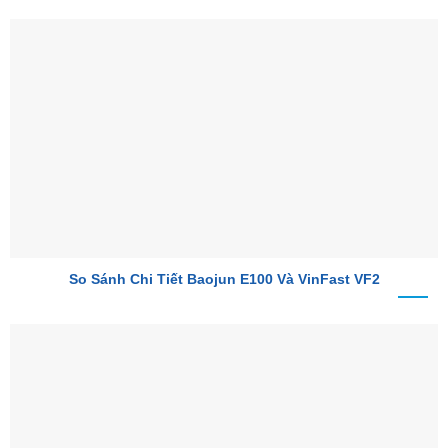
So Sánh Chi Tiết Baojun E100 Và VinFast VF2