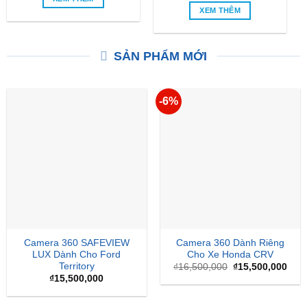
XEM THÊM
SẢN PHẨM MỚI
-6%
Camera 360 SAFEVIEW
Camera 360 Dành Riêng
LUX Dành Cho Ford
Cho Xe Honda CRV
Territory
Giá
Giá
₫
16,500,000
₫
15,500,000
gốc
hiện
₫
15,500,000
là:
tại
₫16,500,000.
là:
₫15,