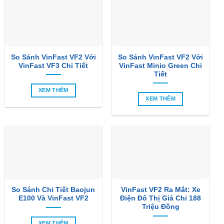
So Sánh VinFast VF2 Với
So Sánh VinFast VF2 Với
VinFast VF3 Chi Tiết
VinFast Minio Green Chi
Tiết
XEM THÊM
XEM THÊM
So Sánh Chi Tiết Baojun
VinFast VF2 Ra Mắt: Xe
E100 Và VinFast VF2
Điện Đô Thị Giá Chỉ 188
Triệu Đồng
XEM THÊM