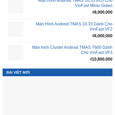
₫16,500,000.
l
Màn Hình Android TMAS 10.33 Inch Cho
₫
VinFast Minio Green
₫
8,000,000
Màn Hình Android TMAS 10.33 Dành Cho
VinFast VF2
₫
8,000,000
Màn hình Cluster Android TMAS T600 Dành
Cho VinFast VF3
₫
10,800,000
BÀI VIẾT MỚI