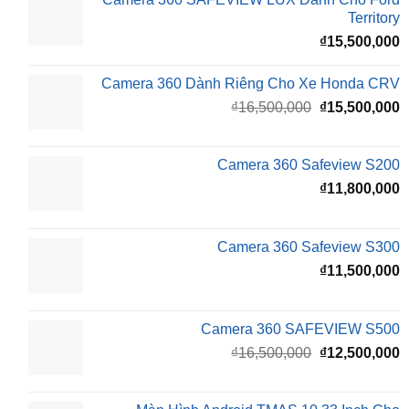
Territory
₫
15,500,000
Camera 360 Dành Riêng Cho Xe Honda CRV
Giá
G
₫
16,500,000
₫
15,500,000
gốc
h
là:
t
₫16,500,000.
l
Camera 360 Safeview S200
₫
₫
11,800,000
Camera 360 Safeview S300
₫
11,500,000
Camera 360 SAFEVIEW S500
Giá
G
₫
16,500,000
₫
12,500,000
gốc
h
là:
t