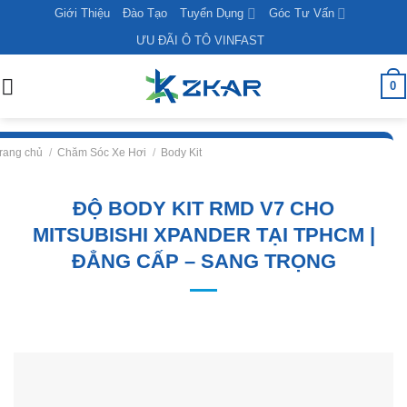
Skip
Giới Thiệu
Đào Tạo
Tuyển Dụng
Góc Tư Vấn
to
ƯU ĐÃI Ô TÔ VINFAST
content
0
rang chủ
/
Chăm Sóc Xe Hơi
/
Body Kit
ĐỘ BODY KIT RMD V7 CHO
MITSUBISHI XPANDER TẠI TPHCM |
ĐẲNG CẤP – SANG TRỌNG