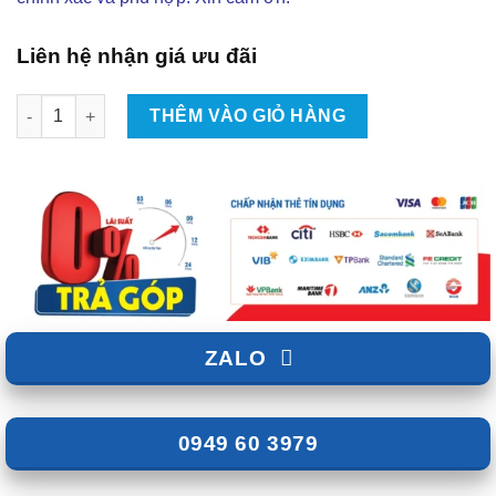
Liên hệ nhận giá ưu đãi
Độ Body Kit RMD V7 Cho Mitsubishi Xpander Tại TPHCM | Đẳng
THÊM VÀO GIỎ HÀNG
ZALO
0949 60 3979