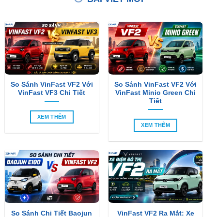
So Sánh VinFast VF2 Với
So Sánh VinFast VF2 Với
VinFast VF3 Chi Tiết
VinFast Minio Green Chi
Tiết
XEM THÊM
XEM THÊM
So Sánh Chi Tiết Baojun
VinFast VF2 Ra Mắt: Xe
E100 Và VinFast VF2
Điện Đô Thị Giá Chỉ 188
Triệu Đồng