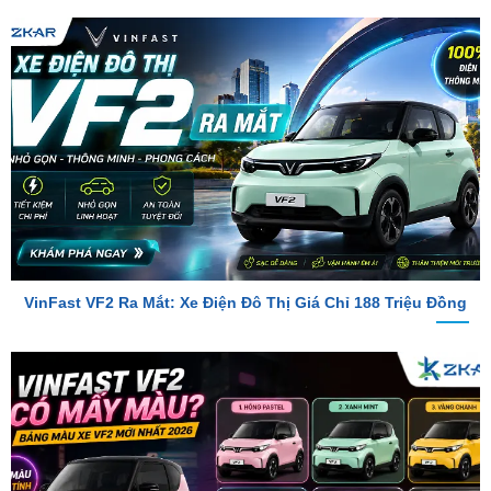
VinFast VF2 Ra Mắt: Xe Điện Đô Thị Giá Chỉ 188 Triệu Đồng