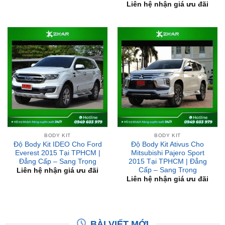
BODY KIT
BODY KIT
Độ Body Kit IDEO Cho Ford
Độ Body Kit Ativus Cho
Everest 2015 Tại TPHCM |
Mitsubishi Pajero Sport
Đẳng Cấp – Sang Trọng
2015 Tại TPHCM | Đẳng
Cấp – Sang Trọng
Liên hệ nhận giá ưu đãi
Liên hệ nhận giá ưu đãi
BÀI VIẾT MỚI