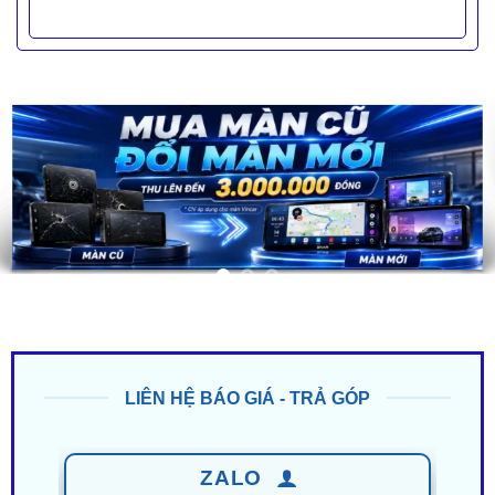
LIÊN HỆ BÁO GIÁ - TRẢ GÓP
ZALO