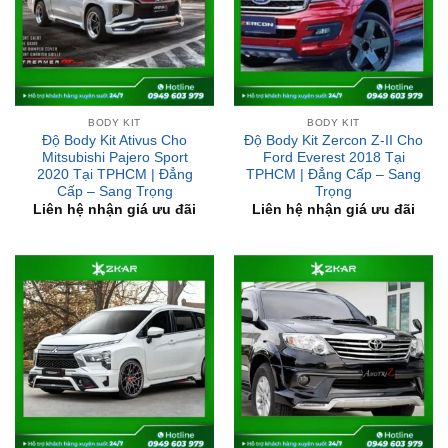
BODY KIT
BODY KIT
Độ Body Kit Ativus Cho
Độ Body Kit Zercon Z-II Cho
Mitsubishi Pajero Sport
Ford Everest 2018 Tại
2020 Tại TPHCM | Đẳng
TPHCM | Đẳng Cấp – Sang
Cấp – Sang Trọng
Trọng
Liên hệ nhận giá ưu đãi
Liên hệ nhận giá ưu đãi
BODY KIT
BODY KIT
Độ Body Kit Vazooma X
Độ Body Kit Amotriz Xe