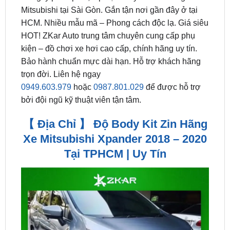
HOT! ZKar Auto trung tâm chuyên cung cấp phụ
kiện – đồ chơi xe hơi cao cấp, chính hãng uy tín.
Bảo hành chuẩn mực dài hạn. Hỗ trợ khách hãng
trọn đời. Liên hệ ngay
0949.603.979
hoặc
0987.801.029
để được hỗ trợ
bởi đội ngũ kỹ thuật viên tận tâm.
【 Địa Chỉ 】 Độ Body Kit Zin Hãng
Xe Mitsubishi Xpander 2018 – 2020
Tại TPHCM | Uy Tín