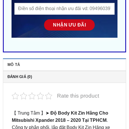
MÔ TẢ
ĐÁNH GIÁ (0)
Rate this product
【 Trung Tâm 】➤
Độ Body Kit Zin Hãng Cho
Mitsubishi Xpander 2018 – 2020 Tại TPHCM
.
Công ty phân phối, lắp đặt Body Kit Zin Hãng xe
Mitsubishi tại Sài Gòn. Gắn tận nơi gần đây ở tại
HCM. Nhiều mẫu mã – Phong cách độc lạ. Giá siêu