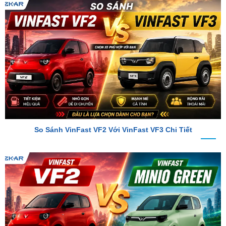
So Sánh VinFast VF2 Với VinFast VF3 Chi Tiết