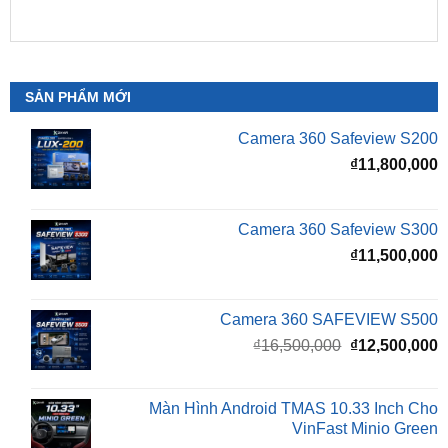
SẢN PHẨM MỚI
Camera 360 Safeview S200
₫
11,800,000
Camera 360 Safeview S300
₫
11,500,000
Camera 360 SAFEVIEW S500
Giá
G
₫
16,500,000
₫
12,500,000
gốc
h
là:
t
₫16,500,000.
l
Màn Hình Android TMAS 10.33 Inch Cho
₫
VinFast Minio Green
₫
8,000,000