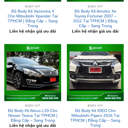
Cho Mitsubishi Xpander Tại
Toyota Fortuner 2007 –
TPHCM | Đẳng Cấp – Sang
2011 Tại TPHCM | Đẳng
Trọng
Cấp – Sang Trọng
Liên hệ nhận giá ưu đãi
Liên hệ nhận giá ưu đãi
BODY KIT
BODY KIT
Độ Body Kit Ativus L33 Cho
Độ Body Kit IDEO Cho
Nissan Teana Tại TPHCM |
Mitsubishi Pajero 2016 Tại
Đẳng Cấp – Sang Trọng
TPHCM | Đẳng Cấp – Sang
Trọng
Liên hệ nhận giá ưu đãi
Liên hệ nhận giá ưu đãi