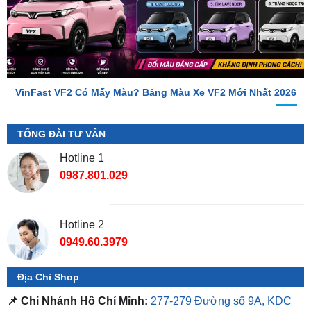
VinFast VF2 Có Mấy Màu? Bảng Màu Xe VF2 Mới Nhất 2026
TỔNG ĐÀI TƯ VẤN
Hotline 1
0987.801.029
Hotline 2
0949.60.3979
Địa Chỉ Shop
📌 Chi Nhánh Hồ Chí Minh:
277-279 Đường số 9A, KDC
Trung Sơn, Bình Chánh, Tp.HCM
(giáp khu Him Lam Quận
7)