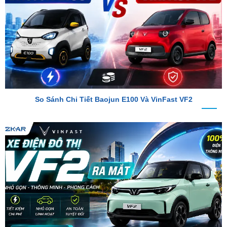
So Sánh Chi Tiết Baojun E100 Và VinFast VF2