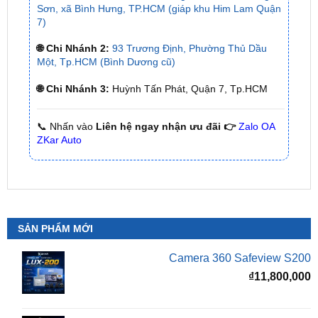
🌐 Chi Nhánh 2:
93 Trương Định, Phường Thủ Dầu
Một, Tp.HCM (Bình Dương cũ)
🌐 Chi Nhánh 3:
Huỳnh Tấn Phát, Quận 7, Tp.HCM
📞 Nhấn vào
Liên hệ ngay nhận ưu đãi 👉
Zalo OA
ZKar Auto
SẢN PHẨM MỚI
Camera 360 Safeview S200
₫
11,800,000
Camera 360 Safeview S300
₫
11,500,000