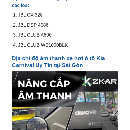
JBL DSP 4086
JBL CLUB A600
JBL CLUB WS1000BLK
Địa chỉ độ âm thanh xe hơi ô tô Kia
Carnival Uy Tín tại Sài Gòn