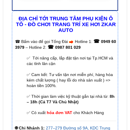
ĐỊA CHỈ TỚI TRUNG TÂM PHỤ KIỆN Ô
TÔ - ĐỒ CHƠI TRANG TRÍ XE HƠI ZKAR
AUTO
☎
☎
Bấm vào để gọi Tổng Đài
Hotline 1:
0949 60
☎
3979
– Hotline 2:
0987 801 029
✅ Tới nâng cấp, lắp đặt tận nơi tại Tp.HCM và
các tỉnh lân cận
✅ Cam kết: Tư vấn tận nơi miễn phí, hàng hóa
kém chất lượng ( hay lỗi do nhà sản xuất ) =>
hoàn tiền 100%.
✅ Thời gian làm việc kỹ thuật gắn tại nhà từ:
8h
– 18h (Cả T7 Và Chủ Nhật)
✅ Có xuất
hóa đơn VAT
cho Khách Hàng
🌐 Chi Nhánh 1:
277–279 Đường số 9A, KDC Trung
Sơn, xã Bình Hưng, TP.HCM (giáp khu Him Lam Quận
7)