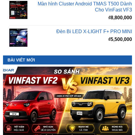
₫
8,800,000
Đèn Bi LED X-LIGHT F+ PRO MINI
₫
5,500,000
BÀI VIẾT MỚI
So Sánh VinFast VF2 Với VinFast VF3 Chi Tiết