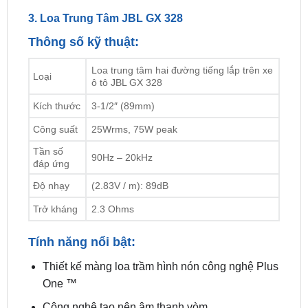
Thông số kỹ thuật:
Loa trung tâm hai đường tiếng lắp trên xe
Loại
ô tô JBL GX 328
Kích thước
3-1/2″ (89mm)
Công suất
25Wrms, 75W peak
Tần số
90Hz – 20kHz
đáp ứng
Độ nhạy
(2.83V / m): 89dB
Trở kháng
2.3 Ohms
Tính năng nổi bật:
Thiết kế màng loa trầm hình nón công nghệ Plus
One ™
Công nghệ tạo nên âm thanh vòm
Dải tần số đáp ứng lên đến 21kHz