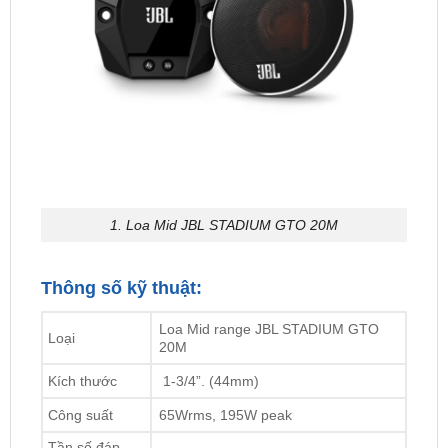
1. Loa Mid JBL STADIUM GTO 20M
Thông số kỹ thuật:
Loa Mid range JBL STADIUM GTO
Loại
20M
Kích thước
1-3/4”. (44mm)
Công suất
65Wrms, 195W peak
Tần số đáp
500Hz – 7kHz
ứng
Độ nhạy
(2.83V / m): 90dB