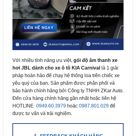
Với nhiều tính năng ưu việt,
gói độ âm thanh xe
hơi JBL dành cho xe ô tô KIA Carnival
là 1 giải
pháp hoàn hảo để chạy hệ thống loa trên chiếc xe
yêu quý của bạn. Sản phẩm được phân phối và
bảo hành chính hãng bởi Công ty TNHH ZKar Auto.
Đến cửa hàng chính hãng gần nhất hoặc liên hệ
HOTLINE
0949.60.3979
hoặc
0987.801.029
để
được tư vấn và trải nghiệm.
FEEDBACK KHÁCH HÀNG