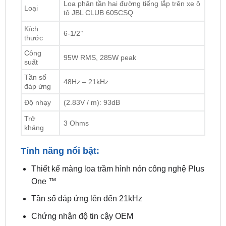
Kích
6-1/2’’
thước
Công
95W RMS, 285W peak
suất
Tần số
48Hz – 21kHz
đáp ứng
Độ nhạy
(2.83V / m): 93dB
Trở
3 Ohms
kháng
Tính năng nổi bật:
Thiết kế màng loa trầm hình nón công nghệ Plus
One ™
Tần số đáp ứng lên đến 21kHz
Chứng nhận độ tin cậy OEM
3. Loa Trung Tâm JBL GX 328