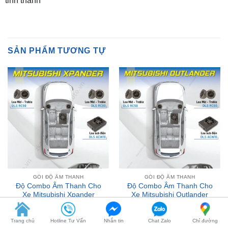
SẢN PHẨM TƯƠNG TỰ
GÓI ĐỘ ÂM THANH
GÓI ĐỘ ÂM THANH
Độ Combo Âm Thanh Cho
Độ Combo Âm Thanh Cho
Xe Mitsubishi Xpander
Xe Mitsubishi Outlander
₫
11,800,000
₫
11,800,000
Trang chủ
Hotline Tư Vấn
Nhắn tin
Chat Zalo
Chỉ đường