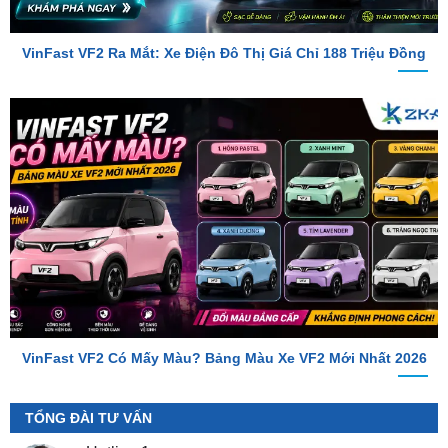
VinFast VF2 Ra Mắt: Xe Điện Đô Thị Giá Chỉ 188 Triệu Đồng
VinFast VF2 Có Mấy Màu? Bảng Màu Xe VF2 Mới Nhất 2026
TỔNG ĐÀI TƯ VẤN
Hotline 1
0987.801.029