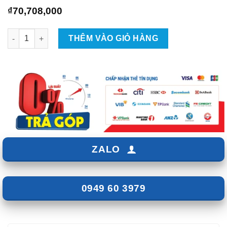
₫
70,708,000
Độ Combo Âm Thanh Cho Xe KIA Carnival số lượng
THÊM VÀO GIỎ HÀNG
ZALO
0949 60 3979