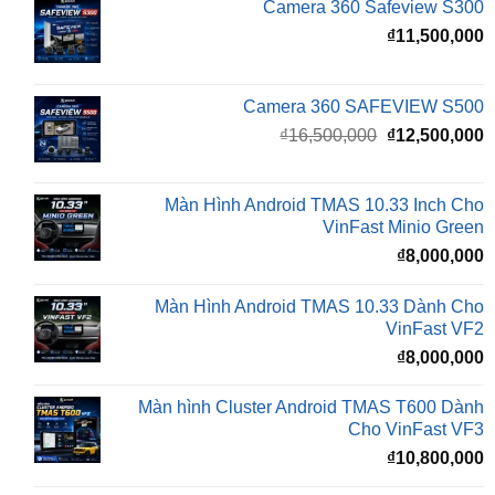
Camera 360 SAFEVIEW S500
Giá
G
₫
16,500,000
₫
12,500,000
gốc
h
là:
t
₫16,500,000.
l
Màn Hình Android TMAS 10.33 Inch Cho
₫
VinFast Minio Green
₫
8,000,000
Màn Hình Android TMAS 10.33 Dành Cho
VinFast VF2
₫
8,000,000
Màn hình Cluster Android TMAS T600 Dành
Cho VinFast VF3
₫
10,800,000
Màn hình Cluster Android TMAS T500 Dành
Cho VinFast VF3