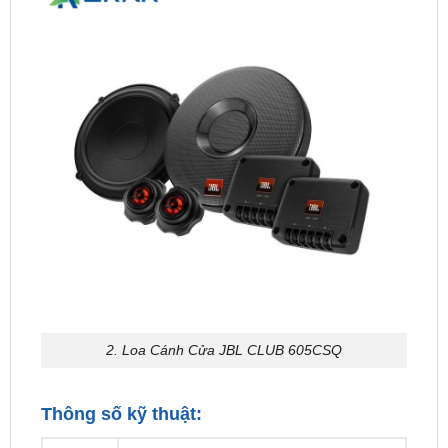
2. Loa Cánh Cửa JBL CLUB 605CSQ
Thông số kỹ thuật:
Loa phân tần hai đường tiếng lắp trên xe ô
Loại
tô JBL CLUB 605CSQ