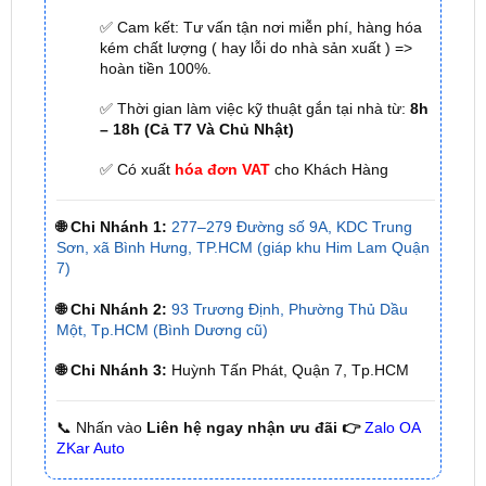
hoàn tiền 100%.
✅ Thời gian làm việc kỹ thuật gắn tại nhà từ:
8h
– 18h (Cả T7 Và Chủ Nhật)
✅ Có xuất
hóa đơn VAT
cho Khách Hàng
🌐 Chi Nhánh 1:
277–279 Đường số 9A, KDC Trung
Sơn, xã Bình Hưng, TP.HCM (giáp khu Him Lam Quận
7)
🌐 Chi Nhánh 2:
93 Trương Định, Phường Thủ Dầu
Một, Tp.HCM (Bình Dương cũ)
🌐 Chi Nhánh 3:
Huỳnh Tấn Phát, Quận 7, Tp.HCM
📞 Nhấn vào
Liên hệ ngay nhận ưu đãi 👉
Zalo OA
ZKar Auto