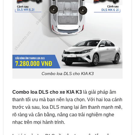
Combo loa DLS cho KIA K3
Combo loa DLS cho xe KIA K3
là giải pháp âm
thanh tối ưu mà bạn nên lựa chọn. Với hai loa cánh
trước và sau, loa DLS mang lại âm thanh mạnh mẽ,
rõ ràng và cân bằng, nâng cao trải nghiệm nghe
nhạc trên mọi hành trình.
Lợi ích của loa DLS gồm âm bass sâu lắng, âm
treble sắc nét, khả năng phân bố âm thanh đều