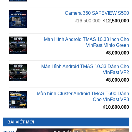
Giá
G
₫
16,500,000
₫
12,500,000
gốc
h
là:
t
₫16,500,000.
l
Màn Hình Android TMAS 10.33 Inch Cho
₫
VinFast Minio Green
₫
8,000,000
Màn Hình Android TMAS 10.33 Dành Cho
VinFast VF2
₫
8,000,000
Màn hình Cluster Android TMAS T600 Dành
Cho VinFast VF3
₫
10,800,000
BÀI VIẾT MỚI