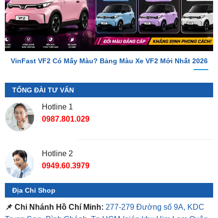
VinFast VF2 Có Mấy Màu? Bảng Màu Xe VF2 Mới Nhất 2026
TỔNG ĐÀI TƯ VẤN
Hotline 1
0987.801.029
Hotline 2
0949.60.3979
Địa Chỉ Shop
📌 Chi Nhánh Hồ Chí Minh:
277-279 Đường số 9A, KDC
Trung Sơn, Bình Chánh, Tp.HCM
(giáp khu Him Lam Quận
7)