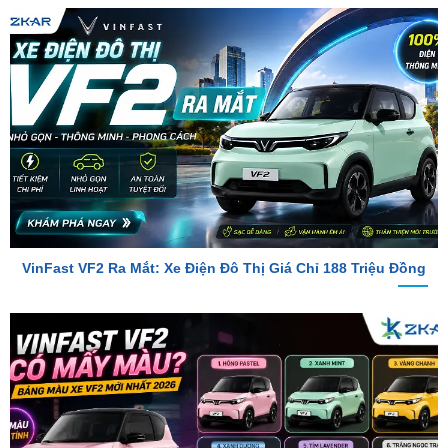
VinFast VF2 Ra Mắt: Xe Điện Đô Thị Giá Chỉ 188 Triệu Đồng