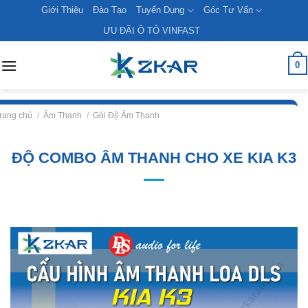
Skip
Giới Thiệu
Đào Tạo
Tuyển Dụng
Góc Tư Vấn
to
ƯU ĐÃI Ô TÔ VINFAST
content
0
rang chủ
/
Âm Thanh
/
Gói Độ Âm Thanh
ĐỘ COMBO ÂM THANH CHO XE KIA K3