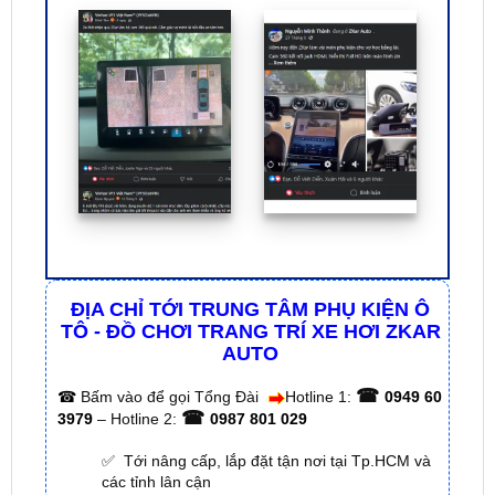
ĐỊA CHỈ TỚI TRUNG TÂM PHỤ KIỆN Ô
TÔ - ĐỒ CHƠI TRANG TRÍ XE HƠI ZKAR
AUTO
☎
☎
Bấm vào để gọi Tổng Đài
Hotline 1:
0949 60
☎
3979
– Hotline 2:
0987 801 029
✅ Tới nâng cấp, lắp đặt tận nơi tại Tp.HCM và
các tỉnh lân cận
✅ Cam kết: Tư vấn tận nơi miễn phí, hàng hóa
kém chất lượng ( hay lỗi do nhà sản xuất ) =>