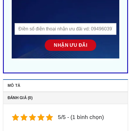
MÔ TẢ
ĐÁNH GIÁ (0)
5/5 - (1 bình chọn)
Địa chỉ
nâng cấp combo âm thanh cho xe KIA
K3 tại TPHCM
. Giải pháp nâng cấp
âm thanh
xe