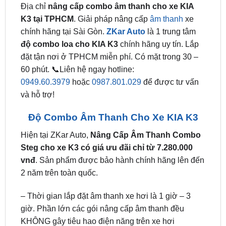
chính hãng tại Sài Gòn.
ZKar Auto
là 1 trung tâm
độ combo loa cho KIA K3
chính hãng uy tín. Lắp
đặt tận nơi ở TPHCM miễn phí. Có mặt trong 30 –
60 phút. 📞Liên hệ ngay hotline:
0949.60.3979
hoặc
0987.801.029
để được tư vấn
và hỗ trợ!
Độ Combo Âm Thanh Cho Xe KIA K3
Hiện tại ZKar Auto,
Nâng Cấp Âm Thanh Combo
Steg cho xe K3 có giá ưu đãi chỉ từ 7.280.000
vnđ
. Sản phẩm được bảo hành chính hãng lên đến
2 năm trên toàn quốc.
– Thời gian lắp đặt âm thanh xe hơi là 1 giờ – 3
giờ. Phần lớn các gói nâng cấp âm thanh đều
KHÔNG gây tiêu hao điện năng trên xe hơi
KHÔNG ảnh hưởng đến hệ thống điện trên xe. Lắp
đặt tận nơi tại TPHCM và các tỉnh lân cận.