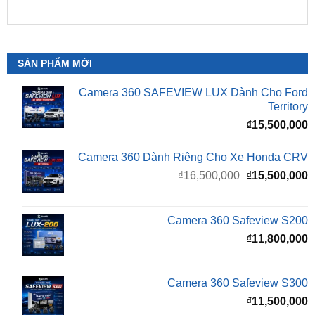
SẢN PHẨM MỚI
Camera 360 SAFEVIEW LUX Dành Cho Ford
Territory
₫
15,500,000
Camera 360 Dành Riêng Cho Xe Honda CRV
Giá
G
₫
16,500,000
₫
15,500,000
gốc
h
là:
t
₫16,500,000.
l
Camera 360 Safeview S200
₫
₫
11,800,000
Camera 360 Safeview S300
₫
11,500,000
Camera 360 SAFEVIEW S500