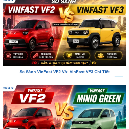
So Sánh VinFast VF2 Với VinFast VF3 Chi Tiết