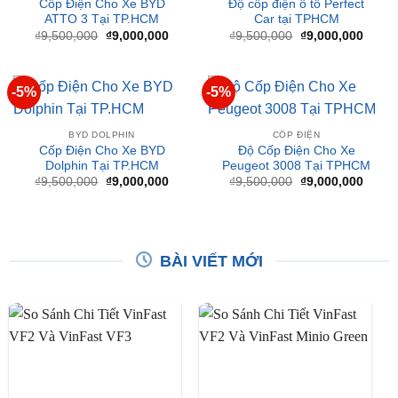
gốc
hiện
gốc
hiện
là:
tại
là:
tại
₫9,500,000.
là:
₫9,500,000.
là:
₫9,000,000.
₫9,00
-5%
-5%
BYD DOLPHIN
CỐP ĐIỆN
Cốp Điện Cho Xe BYD
Độ Cốp Điện Cho Xe
Dolphin Tại TP.HCM
Peugeot 3008 Tại TPHCM
Giá
Giá
Giá
Giá
₫
9,500,000
₫
9,000,000
₫
9,500,000
₫
9,000,000
gốc
hiện
gốc
hiện
là:
tại
là:
tại
₫9,500,000.
là:
₫9,500,000.
là:
₫9,000,000.
₫9,00
BÀI VIẾT MỚI
So Sánh VinFast VF2 Với
So Sánh VinFast VF2 Với
VinFast VF3 Chi Tiết
VinFast Minio Green Chi