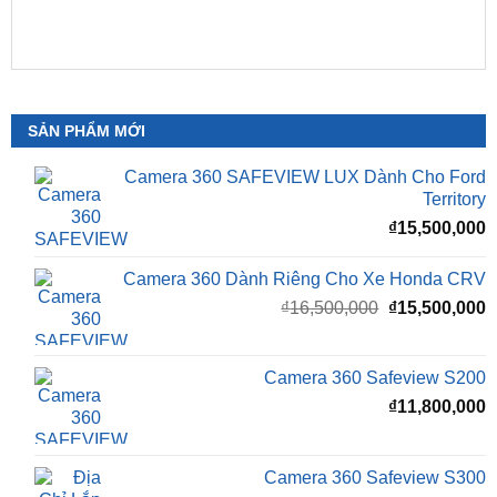
SẢN PHẨM MỚI
Camera 360 SAFEVIEW LUX Dành Cho Ford
Territory
₫
15,500,000
Camera 360 Dành Riêng Cho Xe Honda CRV
Giá
G
₫
16,500,000
₫
15,500,000
gốc
h
là:
t
₫16,500,000.
l
Camera 360 Safeview S200
₫
₫
11,800,000
Camera 360 Safeview S300
₫
11,500,000