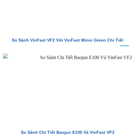
So Sánh VinFast VF2 Với VinFast Minio Green Chi Tiết
So Sánh Chi Tiết Baojun E100 Và VinFast VF2