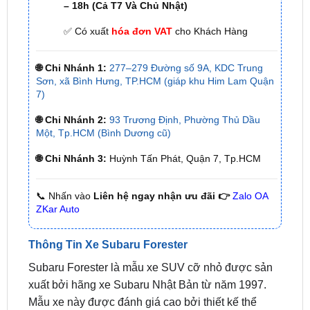
🌐 Chi Nhánh 1:
277–279 Đường số 9A, KDC Trung
Sơn, xã Bình Hưng, TP.HCM (giáp khu Him Lam Quận
7)
🌐 Chi Nhánh 2:
93 Trương Định, Phường Thủ Dầu
Một, Tp.HCM (Bình Dương cũ)
🌐 Chi Nhánh 3:
Huỳnh Tấn Phát, Quận 7, Tp.HCM
📞 Nhấn vào
Liên hệ ngay nhận ưu đãi 👉
Zalo OA
ZKar Auto
Thông Tin Xe Subaru Forester
Subaru Forester là mẫu xe SUV cỡ nhỏ được sản
xuất bởi hãng xe Subaru Nhật Bản từ năm 1997.
Mẫu xe này được đánh giá cao bởi thiết kế thể
thao, mạnh mẽ, khả năng vận hành mạnh mẽ và tiết
kiệm nhiên liệu, cùng hệ thống dẫn động bốn bánh