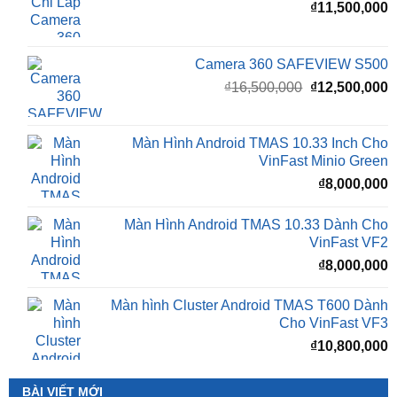
Camera 360 SAFEVIEW S500
Giá
G
₫
16,500,000
₫
12,500,000
gốc
h
là:
t
₫16,500,000.
l
Màn Hình Android TMAS 10.33 Inch Cho
₫
VinFast Minio Green
₫
8,000,000
Màn Hình Android TMAS 10.33 Dành Cho
VinFast VF2
₫
8,000,000
Màn hình Cluster Android TMAS T600 Dành
Cho VinFast VF3
₫
10,800,000
BÀI VIẾT MỚI