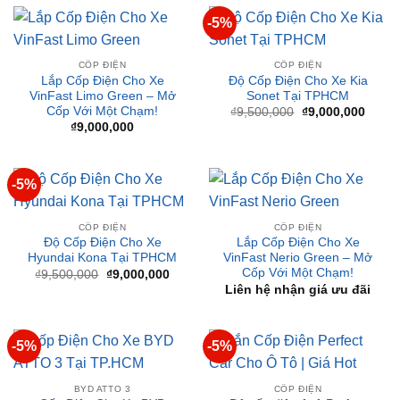
CỐP ĐIỆN
CỐP ĐIỆN
Lắp Cốp Điện Cho Xe
Độ Cốp Điện Cho Xe Kia
VinFast Limo Green – Mở
Sonet Tại TPHCM
Cốp Với Một Chạm!
Giá
Giá
₫
9,500,000
₫
9,000,000
gốc
hiện
₫
9,000,000
là:
tại
₫9,500,000.
là:
₫9,00
-5%
CỐP ĐIỆN
CỐP ĐIỆN
Độ Cốp Điện Cho Xe
Lắp Cốp Điện Cho Xe
Hyundai Kona Tại TPHCM
VinFast Nerio Green – Mở
Cốp Với Một Chạm!
Giá
Giá
₫
9,500,000
₫
9,000,000
gốc
hiện
Liên hệ nhận giá ưu đãi
là:
tại
₫9,500,000.
là:
₫9,000,000.
-5%
-5%
BYD ATTO 3
CỐP ĐIỆN
Cốp Điện Cho Xe BYD
Độ cốp điện ô tô Perfect
ATTO 3 Tại TP.HCM
Car tại TPHCM
Giá
Giá
Giá
Giá
₫
9,500,000
₫
9,000,000
₫
9,500,000
₫
9,000,000