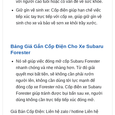
tiếp xúc tay trực tiếp với cốp xe, giúp giữ gìn vệ
sinh cho xe và bảo vệ sơn xe khỏi trầy xước.
Bảng Giá Gắn Cốp Điện Cho Xe Subaru
Forester
Nó sẽ giúp việc đóng mở cốp Subaru Forester
nhanh chóng và nhẹ nhàng hơn. Từ đó giải
quyết mọi bất tiện, sẽ không cần phải rướn
người lên, không cần dùng tới lực mạnh để
đóng cốp xe Forester nữa. Cốp điện xe Subaru
Forester giúp tránh được bụi bẩn sau xe, người
dùng không cần trực tiếp tiếp xúc đóng mở.
Giá Bán Cốp Điện: Liên hệ zalo / hotline Liên hệ
ngay
0949.60.3979
hoặc
0987.801.029
để được hỗ
trợ bởi đội ngũ kỹ thuật viên tận tâm và giá ưu đãi