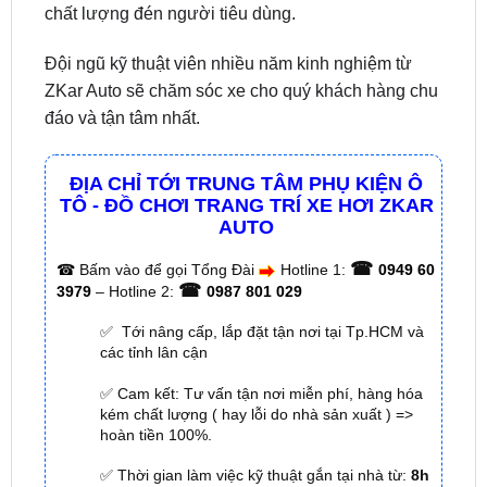
Đội ngũ kỹ thuật viên nhiều năm kinh nghiệm từ
ZKar Auto sẽ chăm sóc xe cho quý khách hàng chu
đáo và tận tâm nhất.
ĐỊA CHỈ TỚI TRUNG TÂM PHỤ KIỆN Ô
TÔ - ĐỒ CHƠI TRANG TRÍ XE HƠI ZKAR
AUTO
☎
☎
Bấm vào để gọi Tổng Đài
Hotline 1:
0949 60
☎
3979
– Hotline 2:
0987 801 029
✅ Tới nâng cấp, lắp đặt tận nơi tại Tp.HCM và
các tỉnh lân cận
✅ Cam kết: Tư vấn tận nơi miễn phí, hàng hóa
kém chất lượng ( hay lỗi do nhà sản xuất ) =>
hoàn tiền 100%.
✅ Thời gian làm việc kỹ thuật gắn tại nhà từ:
8h
– 18h (Cả T7 Và Chủ Nhật)
✅ Có xuất
hóa đơn VAT
cho Khách Hàng