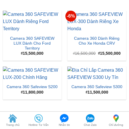
-6%
Camera 360 SAFEVIEW
Camera 360 Dành Riêng
LUX Dành Cho Ford
Cho Xe Honda CRV
Territory
Giá
Giá
₫
15,500,000
₫
16,500,000
₫
15,500,000
gốc
hiện
là:
tại
₫16,500,000.
là:
₫15,
Camera 360 Safeview S200
Camera 360 Safeview S300
₫
11,800,000
₫
11,500,000
BÁO CHÍ NÓI VỀ ZKAR AUTO
Trang chủ
Hotline Tư Vấn
Nhắn tin
Chat Zalo
Chỉ đường