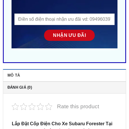
MÔ TẢ
ĐÁNH GIÁ (0)
Rate this product
Lắp Đặt Cốp Điện Cho Xe Subaru Forester Tại
TPHCM
. Địa chỉ gắn cốp điện cho ô tô
Subaru
Forester
chính hãng. Giá ưu đãi ✔️. ZKar Auto