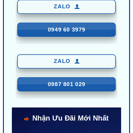
0949 60 3979
ZALO
0987 801 029
Nhận Ưu Đãi Mới Nhất