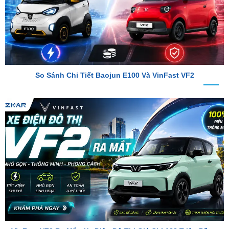
So Sánh Chi Tiết Baojun E100 Và VinFast VF2
VinFast VF2 Ra Mắt: Xe Điện Đô Thị Giá Chỉ 188 Triệu Đồng