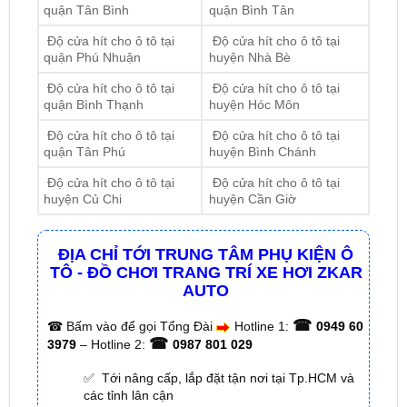
quận Phú Nhuận
huyện Nhà Bè
Độ cửa hít cho ô tô tại
Độ cửa hít cho ô tô tại
quận Bình Thạnh
huyện Hóc Môn
Độ cửa hít cho ô tô tại
Độ cửa hít cho ô tô tại
quận Tân Phú
huyện Bình Chánh
Độ cửa hít cho ô tô tại
Độ cửa hít cho ô tô tại
huyện Củ Chi
huyện Cần Giờ
ĐỊA CHỈ TỚI TRUNG TÂM PHỤ KIỆN Ô
TÔ - ĐỒ CHƠI TRANG TRÍ XE HƠI ZKAR
AUTO
☎
☎
Bấm vào để gọi Tổng Đài
Hotline 1:
0949 60
☎
3979
– Hotline 2:
0987 801 029
✅ Tới nâng cấp, lắp đặt tận nơi tại Tp.HCM và
các tỉnh lân cận
✅ Cam kết: Tư vấn tận nơi miễn phí, hàng hóa
kém chất lượng ( hay lỗi do nhà sản xuất ) =>