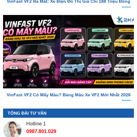
VinFast VF2 Có Mấy Màu? Bảng Màu Xe VF2 Mới Nhất 2026
TỔNG ĐÀI TƯ VẤN
Hotline 1
0987.801.029