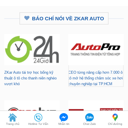
BÁO CHÍ NÓI VỀ ZKAR AUTO
ZKar Auto tài trợ học bổng kỹ
CEO từng nâng cấp hơn 7.000 ô
thuật ô tô cho thanh niên nghèo
tô mở hệ thống chăm sóc xe hơi
vượt khó
chuyên nghiệp tại TP.HCM
Gara nâng cấp xe hơi chuyên
ZKar Auto tài trợ học bổng kỹ
Trang chủ
Hotline Tư Vấn
Nhắn tin
Chat Zalo
Chỉ đường