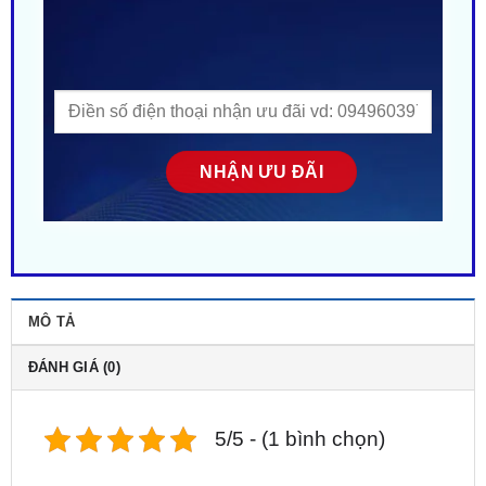
MÔ TẢ
ĐÁNH GIÁ (0)
5/5 - (1 bình chọn)
Chào mừng bạn đến với sự tiện lợi hoàn hảo của
chiếc
cửa hít Owin cho xe Ford Ecosport
chính