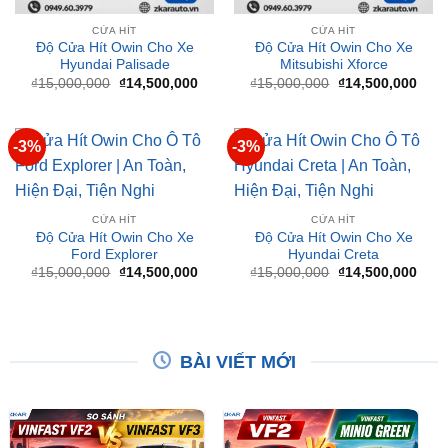
Hyundai Palisade
Mitsubishi Xforce
Giá
Giá
Giá
Giá
₫
15,000,000
₫
14,500,000
₫
15,000,000
₫
14,500,000
gốc
hiện
gốc
hiện
là:
tại
là:
tại
₫15,000,000.
là:
₫15,000,000.
là:
₫14,500,000.
₫14,
-3%
-3%
CỬA HÍT
CỬA HÍT
Độ Cửa Hít Owin Cho Xe
Độ Cửa Hít Owin Cho Xe
Ford Explorer
Hyundai Creta
Giá
Giá
Giá
Giá
₫
15,000,000
₫
14,500,000
₫
15,000,000
₫
14,500,000
gốc
hiện
gốc
hiện
là:
tại
là:
tại
₫15,000,000.
là:
₫15,000,000.
là:
₫14,500,000.
₫14,
BÀI VIẾT MỚI