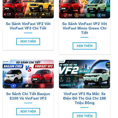
So Sánh VinFast VF2 Với
So Sánh VinFast VF2 Với
VinFast VF3 Chi Tiết
VinFast Minio Green Chi
Tiết
XEM THÊM
XEM THÊM
So Sánh Chi Tiết Baojun
VinFast VF2 Ra Mắt: Xe
E100 Và VinFast VF2
Điện Đô Thị Giá Chỉ 188
Triệu Đồng
XEM THÊM
XEM THÊM