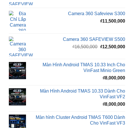
₫
11,500,000
Camera 360 SAFEVIEW S500
Giá
G
₫
16,500,000
₫
12,500,000
gốc
h
là:
t
₫16,500,000.
l
Màn Hình Android TMAS 10.33 Inch Cho
₫
VinFast Minio Green
₫
8,000,000
Màn Hình Android TMAS 10.33 Dành Cho
VinFast VF2
₫
8,000,000
Màn hình Cluster Android TMAS T600 Dành
Cho VinFast VF3
₫
10,800,000