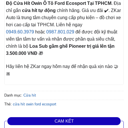
Độ Cửa Hít Owin Ô Tô Ford Ecosport Tại TPHCM
. Địa
chỉ gắn
cửa hít tự động
chính hãng. Giá ưu đãi ✔️. ZKar
Auto là trung tâm chuyên cung cấp phụ kiện – đồ chơi xe
hơi cao cấp tại TPHCM. Liên hệ ngay
0949.60.3979
hoặc
0987.801.029
để được đội kỹ thuật
viên tận tâm tư vấn và nhận được phần quà siêu chất,
chính là bộ
Loa Sub gầm ghế Pioneer trị giá lên tận
3.500.000 VNĐ
🎁
Hãy liên hệ ZKar ngay hôm nay để nhận quà xịn nào 🤝
🎀
Danh mục:
Cửa hít
Thẻ:
cửa hít owin ford ecosport
CAM KẾT