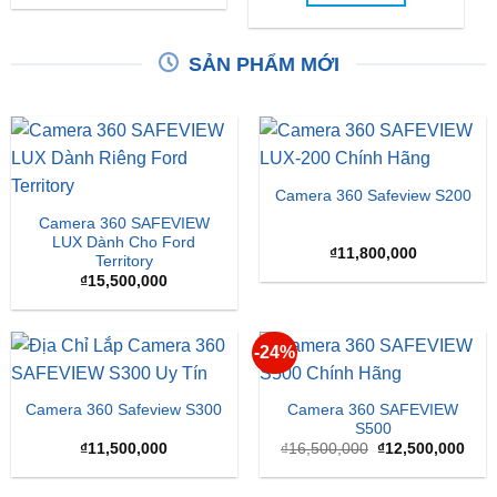
SẢN PHẨM MỚI
Camera 360 Safeview S200
Camera 360 SAFEVIEW
LUX Dành Cho Ford
₫
11,800,000
Territory
₫
15,500,000
-24%
Camera 360 SAFEVIEW
Camera 360 Safeview S300
S500
Giá
Giá
₫
11,500,000
₫
16,500,000
₫
12,500,000
gốc
hiện
là:
tại
₫16,500,000.
là:
₫12,