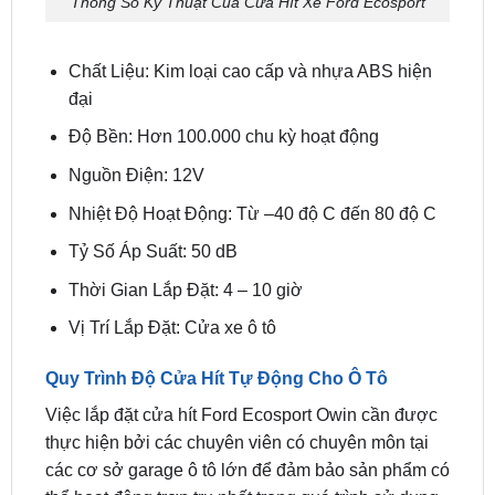
Chất Liệu: Kim loại cao cấp và nhựa ABS hiện
đại
Độ Bền: Hơn 100.000 chu kỳ hoạt động
Nguồn Điện: 12V
Nhiệt Độ Hoạt Động: Từ –40 độ C đến 80 độ C
Tỷ Số Áp Suất: 50 dB
Thời Gian Lắp Đặt: 4 – 10 giờ
Vị Trí Lắp Đặt: Cửa xe ô tô
Quy Trình Độ Cửa Hít Tự Động Cho Ô Tô
Việc lắp đặt cửa hít Ford Ecosport Owin cần được
thực hiện bởi các chuyên viên có chuyên môn tại
các cơ sở garage ô tô lớn để đảm bảo sản phẩm có
thể hoạt động trơn tru nhất trong quá trình sử dụng.
Đồng thời, quy trình lắp đặt sản phẩm này cũng cần