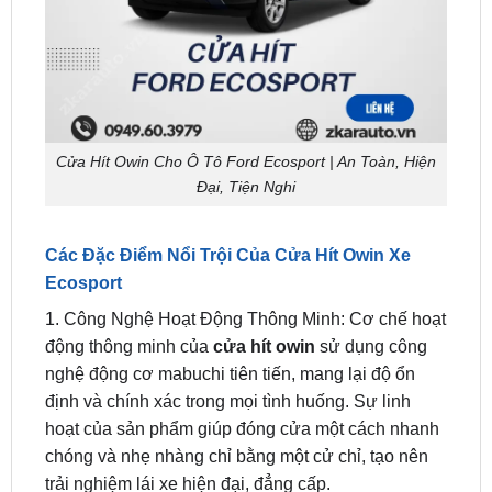
Cửa Hít Owin Cho Ô Tô Ford Ecosport | An Toàn, Hiện
Đại, Tiện Nghi
Các Đặc Điểm Nổi Trội Của Cửa Hít Owin Xe
Ecosport
1. Công Nghệ Hoạt Động Thông Minh: Cơ chế hoạt
động thông minh của
cửa hít owin
sử dụng công
nghệ động cơ mabuchi tiên tiến, mang lại độ ổn
định và chính xác trong mọi tình huống. Sự linh
hoạt của sản phẩm giúp đóng cửa một cách nhanh
chóng và nhẹ nhàng chỉ bằng một cử chỉ, tạo nên
trải nghiệm lái xe hiện đại, đẳng cấp.
2. An Toàn Tuyệt Đối: ZKar Auto hiểu rằng an toàn
là ưu tiên hàng đầu. Cảm biến chống kẹt hai nấc