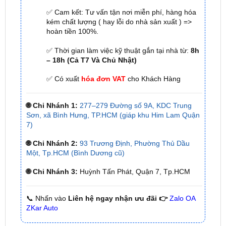
hoàn tiền 100%.
✅ Thời gian làm việc kỹ thuật gắn tại nhà từ:
8h
– 18h (Cả T7 Và Chủ Nhật)
✅ Có xuất
hóa đơn VAT
cho Khách Hàng
🌐 Chi Nhánh 1:
277–279 Đường số 9A, KDC Trung
Sơn, xã Bình Hưng, TP.HCM (giáp khu Him Lam Quận
7)
🌐 Chi Nhánh 2:
93 Trương Định, Phường Thủ Dầu
Một, Tp.HCM (Bình Dương cũ)
🌐 Chi Nhánh 3:
Huỳnh Tấn Phát, Quận 7, Tp.HCM
📞 Nhấn vào
Liên hệ ngay nhận ưu đãi 👉
Zalo OA
ZKar Auto
Đánh Giá Xe Ford Ecosport Hiện Nay
EcoSport
sở hữu nhiều sự thay đổi nhằm đáp ứng