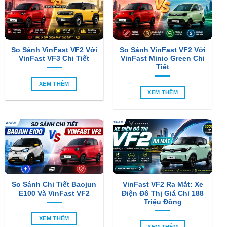
So Sánh VinFast VF2 Với
So Sánh VinFast VF2 Với
VinFast VF3 Chi Tiết
VinFast Minio Green Chi
Tiết
XEM THÊM
XEM THÊM
So Sánh Chi Tiết Baojun
VinFast VF2 Ra Mắt: Xe
E100 Và VinFast VF2
Điện Đô Thị Giá Chỉ 188
Triệu Đồng
XEM THÊM
XEM THÊM