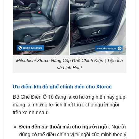
Mitsubishi Xforce Nâng Cấp Ghế Chỉnh Điện | Tiện Ích
và Linh Hoạt
Ưu điểm khi độ ghế chỉnh điện cho Xforce
Độ Ghế Điện Ô Tô đang là xu hướng hiện nay giúp
mang lại những lợi ích thiết thực cho người ngồi
trên xe như sau:
Đem đến sự thoải mái cho người ngồi:
Người
dùng có thể điều chỉnh vị trí ngồi của mình theo ý
muốn bằng nút nhấn. Ghế chỉnh điện có các tính
năng như massage cột sống, thổi gió làm mát