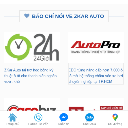
BÁO CHÍ NÓI VỀ ZKAR AUTO
ZKar Auto tài trợ học bổng kỹ
CEO từng nâng cấp hơn 7.000 ô
thuật ô tô cho thanh niên nghèo
tô mở hệ thống chăm sóc xe hơi
vượt khó
chuyên nghiệp tại TP.HCM
Gara nâng cấp xe hơi chuyên
ZKar Auto tài trợ học bổng kỹ
Trang chủ
Hotline Tư Vấn
Nhắn tin
Chat Zalo
Chỉ đường
nghiệp tại TP.HCM - Tài trợ học
thuật ô tô cho thanh niên có hoàn