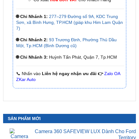
🌐 Chi Nhánh 1:
277–279 Đường số 9A, KDC Trung
Sơn, xã Bình Hưng, TP.HCM (giáp khu Him Lam Quận
7)
🌐 Chi Nhánh 2:
93 Trương Định, Phường Thủ Dầu
Một, Tp.HCM (Bình Dương cũ)
🌐 Chi Nhánh 3:
Huỳnh Tấn Phát, Quận 7, Tp.HCM
📞 Nhấn vào
Liên hệ ngay nhận ưu đãi 👉
Zalo OA
ZKar Auto
SẢN PHẨM MỚI
Camera 360 SAFEVIEW LUX Dành Cho Ford
Territory
₫
15,500,000