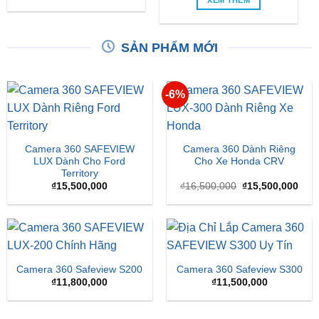
SẢN PHẨM MỚI
-6%
Camera 360 SAFEVIEW
Camera 360 Dành Riêng
LUX Dành Cho Ford
Cho Xe Honda CRV
Territory
Giá
Giá
₫
15,500,000
₫
16,500,000
₫
15,500,000
gốc
hiện
là:
tại
₫16,500,000.
là:
₫15,
Camera 360 Safeview S200
Camera 360 Safeview S300
₫
11,800,000
₫
11,500,000