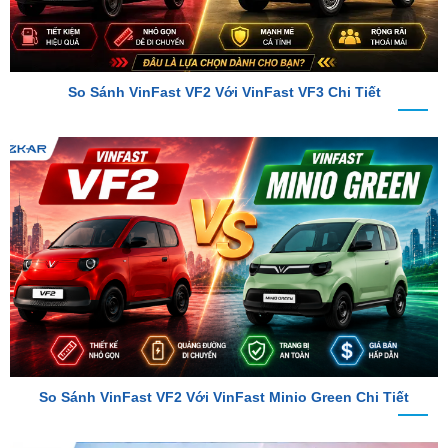
So Sánh VinFast VF2 Với VinFast VF3 Chi Tiết
So Sánh VinFast VF2 Với VinFast Minio Green Chi Tiết