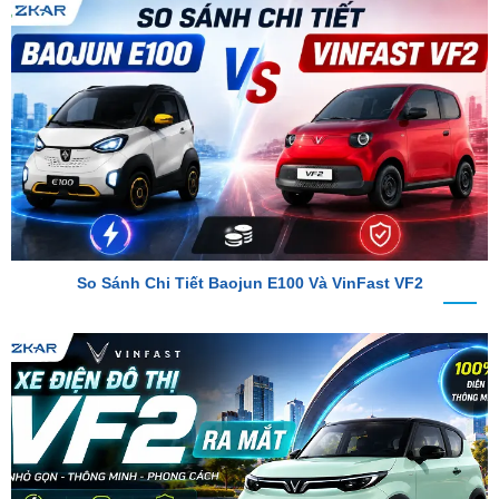
So Sánh Chi Tiết Baojun E100 Và VinFast VF2