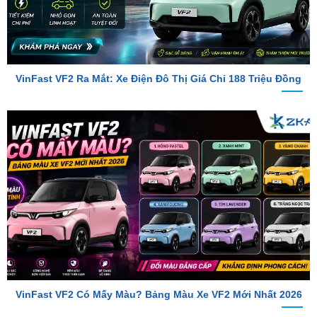
VinFast VF2 Ra Mắt: Xe Điện Đô Thị Giá Chỉ 188 Triệu Đồng
VinFast VF2 Có Mấy Màu? Bảng Màu Xe VF2 Mới Nhất 2026
TỔNG ĐÀI TƯ VẤN