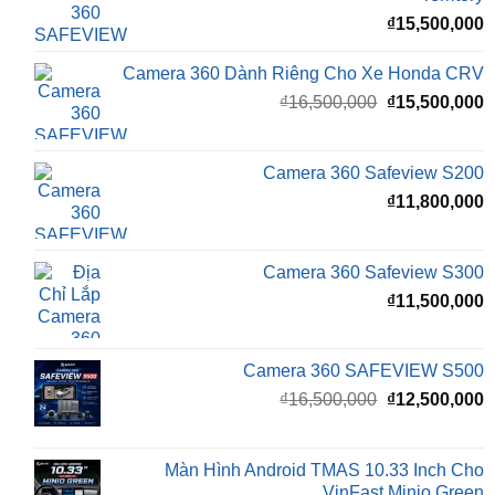
Camera 360 Dành Riêng Cho Xe Honda CRV
Giá
G
₫
16,500,000
₫
15,500,000
gốc
h
là:
t
₫16,500,000.
l
Camera 360 Safeview S200
₫
₫
11,800,000
Camera 360 Safeview S300
₫
11,500,000
Camera 360 SAFEVIEW S500
Giá
G
₫
16,500,000
₫
12,500,000
gốc
h
là:
t
₫16,500,000.
l
Màn Hình Android TMAS 10.33 Inch Cho
₫
VinFast Minio Green
₫
8,000,000