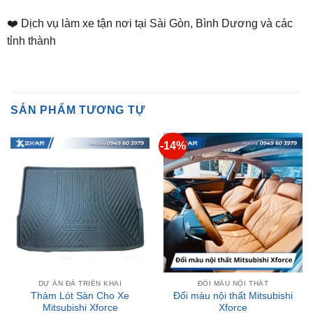
tỉnh thành
SẢN PHẨM TƯƠNG TỰ
-14%
DỰ ÁN ĐÃ TRIỂN KHAI
ĐỔI MÀU NỘI THẤT
Thảm Lót Sàn Cho Xe
Đổi màu nội thất Mitsubishi
Mitsubishi Xforce
Xforce
Giá
Giá
Liên hệ nhận giá ưu đãi
₫
35,000,000
₫
30,000,000
gốc
hiện
là:
tại
₫35,000,000.
là: