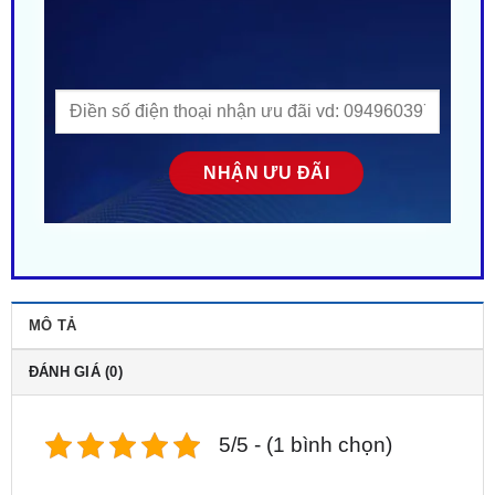
MÔ TẢ
ĐÁNH GIÁ (0)
5/5 - (1 bình chọn)
Địa Chỉ
Độ ghế chỉnh điện xe Xforce
tại Sài Gòn.
ZKar Auto là địa chỉ độ ghế điện chính hãng – bảo