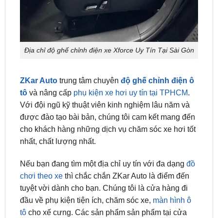
Địa chỉ độ ghế chỉnh điện xe Xforce Uy Tín Tại Sài Gòn
ZKar Auto
trung tâm chuyên
độ ghế chỉnh điện ô
tô
và nâng cấp
phụ kiện xe hơi uy tín tại TPHCM
.
Với đội ngũ kỹ thuật viên kinh nghiệm lâu năm và
được đào tạo bài bản, chúng tôi cam kết mang đến
cho khách hàng những dịch vụ chăm sóc xe hơi tốt
nhất, chất lượng nhất.
Nếu bạn đang tìm một địa chỉ uy tín với đa dạng
đồ
chơi theo xe
thì chắc chắn ZKar Auto là điểm đến
tuyệt vời dành cho bạn. Chúng tôi là cửa hàng đi
đầu về phụ kiện tiện ích, chăm sóc xe,
màn hình ô
tô
cho xế cưng. Các sản phẩm sản phẩm tại cửa
hàng chúng tôi đều cam kết đều được nhập khẩu
chính hãng, có đầy đủ thông tin về xuất xứ và chế