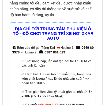
độ bảo hành rõ ràng, uy tín.
ĐỊA CHỈ TỚI TRUNG TÂM PHỤ KIỆN Ô
TÔ - ĐỒ CHƠI TRANG TRÍ XE HƠI ZKAR
AUTO
☎
☎
Bấm vào để gọi Tổng Đài
Hotline 1:
0949 60
☎
3979
– Hotline 2:
0987 801 029
✅ Tới nâng cấp, lắp đặt tận nơi tại Tp.HCM và
các tỉnh lân cận
✅ Cam kết: Tư vấn tận nơi miễn phí, hàng hóa
kém chất lượng ( hay lỗi do nhà sản xuất ) =>
hoàn tiền 100%.
✅ Thời gian làm việc kỹ thuật gắn tại nhà từ:
8h
– 18h (Cả T7 Và Chủ Nhật)
✅ Có xuất
hóa đơn VAT
cho Khách Hàng