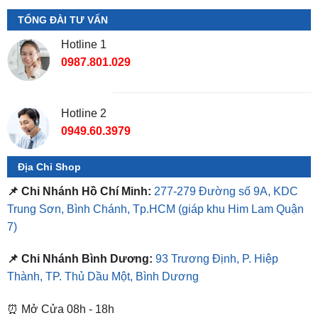
Hotline 1
0987.801.029
Hotline 2
0949.60.3979
Địa Chỉ Shop
📌 Chi Nhánh Hồ Chí Minh:
277-279 Đường số 9A, KDC
Trung Sơn, Bình Chánh, Tp.HCM
(giáp khu Him Lam Quận
7)
📌 Chi Nhánh Bình Dương:
93 Trương Định, P. Hiệp
Thành, TP. Thủ Dầu Một, Bình Dương
⏰ Mở Cửa 08h - 18h
❤️ Dịch vụ làm xe tận nơi tại Sài Gòn, Bình Dương và các