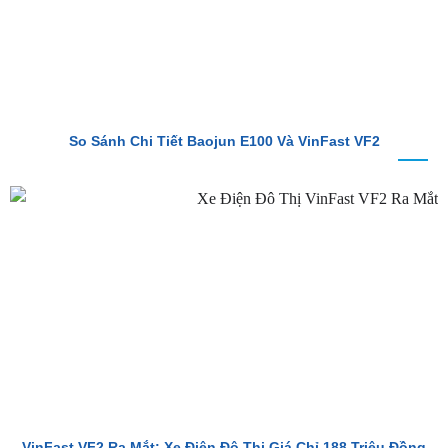
So Sánh Chi Tiết Baojun E100 Và VinFast VF2
VinFast VF2 Ra Mắt: Xe Điện Đô Thị Giá Chỉ 188 Triệu Đồng