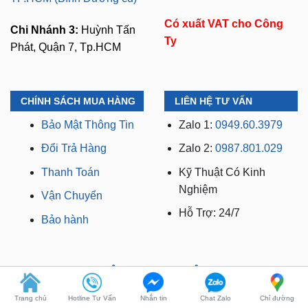
Có xuất VAT cho Công
Chi Nhánh 3:
Huỳnh Tấn
Ty
Phát, Quận 7, Tp.HCM
CHÍNH SÁCH MUA HÀNG
LIÊN HỆ TƯ VẤN
Bảo Mật Thông Tin
Zalo 1:
0949.60.3979
Đổi Trả Hàng
Zalo 2:
0987.801.029
Thanh Toán
Kỹ Thuật Có Kinh
Nghiệm
Vận Chuyển
Hỗ Trợ: 24/7
Bảo hành
WEBSITE THUỘC THƯƠNG HIỆU ZKAR AUTO
Trang chủ
Hotline Tư Vấn
Nhắn tin
Chat Zalo
Chỉ đường