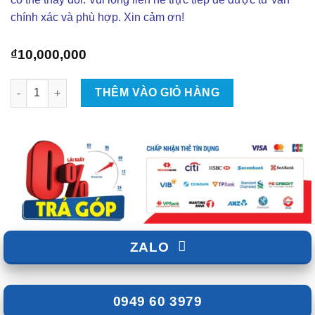
chính xác và phù hợp. Xin cảm ơn!
₫
10,000,000
Độ Loa BLAM P704 POWER AMPLIFIER Cho Ô Tô số lượng
THÊM VÀO GIỎ HÀNG
ZALO
0949 60 3979