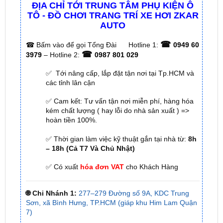
ĐỊA CHỈ TỚI TRUNG TÂM PHỤ KIỆN Ô
TÔ - ĐỒ CHƠI TRANG TRÍ XE HƠI ZKAR
AUTO
☎
☎
Bấm vào để gọi Tổng Đài
Hotline 1:
0949 60
☎
3979
– Hotline 2:
0987 801 029
✅ Tới nâng cấp, lắp đặt tận nơi tại Tp.HCM và
các tỉnh lân cận
✅ Cam kết: Tư vấn tận nơi miễn phí, hàng hóa
kém chất lượng ( hay lỗi do nhà sản xuất ) =>
hoàn tiền 100%.
✅ Thời gian làm việc kỹ thuật gắn tại nhà từ:
8h
– 18h (Cả T7 Và Chủ Nhật)
✅ Có xuất
hóa đơn VAT
cho Khách Hàng
🌐 Chi Nhánh 1:
277–279 Đường số 9A, KDC Trung
Sơn, xã Bình Hưng, TP.HCM (giáp khu Him Lam Quận
7)