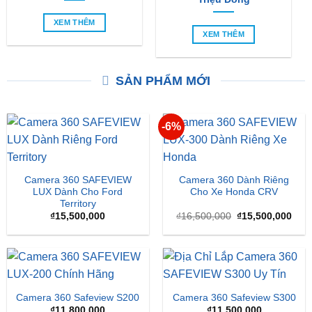
XEM THÊM
XEM THÊM
SẢN PHẨM MỚI
-6%
Camera 360 SAFEVIEW
Camera 360 Dành Riêng
LUX Dành Cho Ford
Cho Xe Honda CRV
Territory
Giá
Giá
₫
15,500,000
₫
16,500,000
₫
15,500,000
gốc
hiện
là:
tại
₫16,500,000.
là:
₫15,
Camera 360 Safeview S200
Camera 360 Safeview S300
₫
11,800,000
₫
11,500,000