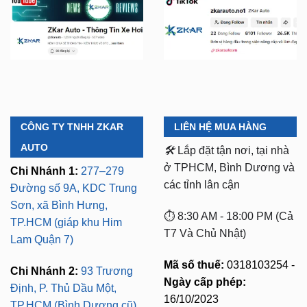
CÔNG TY TNHH ZKAR
LIÊN HỆ MUA HÀNG
AUTO
🛠️
Lắp đặt tận nơi, tại nhà
ở TPHCM, Bình Dương và
Chi Nhánh 1:
277–279
các tỉnh lân cận
Đường số 9A, KDC Trung
Sơn, xã Bình Hưng,
⏱️ 8:30 AM - 18:00 PM (Cả
TP.HCM (giáp khu Him
T7 Và Chủ Nhật)
Lam Quận 7)
Mã số thuế:
0318103254 -
Chi Nhánh 2:
93 Trương
Ngày cấp phép:
Định, P. Thủ Dầu Một,
16/10/2023
TP.HCM (Bình Dương cũ)