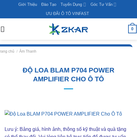
Skip
Giới Thiệu
Đào Tạo
Tuyển Dụng
Góc Tư Vấn
to
ƯU ĐÃI Ô TÔ VINFAST
content
0
rang chủ
/
Âm Thanh
ĐỘ LOA BLAM P704 POWER
AMPLIFIER CHO Ô TÔ
Lưu ý: Bảng giá, hình ảnh, thông số kỹ thuật và quà tặng
có thể thay đổi. Vui lòng liên hê trực tiếp để được tư vấn