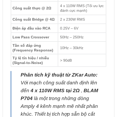
4 x 110W RMS (Tối ưu lực
Công suất thực @ 2Ω
đánh cực mạnh)
Công suất Bridge @ 4Ω
2 x 230W RMS
Điện áp đầu vào RCA
0.25V – 6V
Low Pass Crossover
50Hz – 250Hz
Tần số đáp ứng
10Hz – 30kHz
(Frequency Response)
Tỷ lệ tín hiệu / nhiễu
> 90dB
(Signal-to-Noise)
Phân tích kỹ thuật từ ZKar Auto:
Với mạch công suất danh định lên
đến
4 x 110W RMS tại 2Ω
,
BLAM
P704
là một trong những dòng
Amply 4 kênh mạnh mẽ nhất phân
khúc. Thiết bị tích hợp sẵn bộ cắt