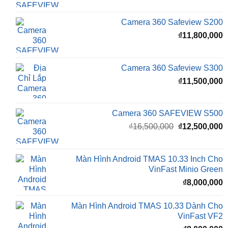
gốc
h
là:
t
₫16,500,000.
l
Camera 360 Safeview S200
₫
₫
11,800,000
Camera 360 Safeview S300
₫
11,500,000
Camera 360 SAFEVIEW S500
Giá
G
₫
16,500,000
₫
12,500,000
gốc
h
là:
t
₫16,500,000.
l
Màn Hình Android TMAS 10.33 Inch Cho
₫
VinFast Minio Green
₫
8,000,000
Màn Hình Android TMAS 10.33 Dành Cho
VinFast VF2