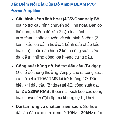
Đặc Điểm Nổi Bật Của Bộ Amply BLAM P704
Power Amplifier
Cấu hình kênh linh hoạt (4/3/2-Channel):
Bộ
loa hỗ trợ cấu hình chuyển đổi linh hoạt. Bạn có
thể dùng 4 kênh để kéo 2 cặp loa cánh
trước/sau, hoặc chuyển về cấu hình 3 kênh (2
kênh kéo loa cánh trước, 1 kênh đấu chập kéo
loa sub), hoặc cấu hình 2 kênh công suất siêu
đại để trị những dòng loa hi-end cứng đầu.
Công suất bùng nổ, hỗ trợ đấu cầu (Bridge):
Ở chế độ thông thường, Amply cho ra công suất
cực lớn 4 x 110W RMS tại trở kháng 2Ω. Đặc
biệt, khi đấu cầu (Bridge) tại 4Ω, công suất đạt
tới
2 x 230W RMS
, thoải mái kích kéo các dòng
loa subwoofer đặt cốp mà không sợ hụt hơi.
Dải tần rộng và chất âm siêu sạch:
Sở hữu
dải tần đáp ứng cực rộng từ
10Hz – 30kHz
giúp