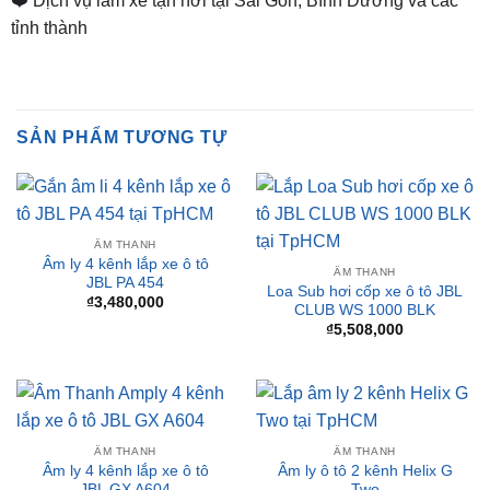
❤️ Dịch vụ làm xe tận nơi tại Sài Gòn, Bình Dương và các
tỉnh thành
SẢN PHẨM TƯƠNG TỰ
ÂM THANH
Âm ly 4 kênh lắp xe ô tô
ÂM THANH
JBL PA 454
Loa Sub hơi cốp xe ô tô JBL
₫
3,480,000
CLUB WS 1000 BLK
₫
5,508,000
ÂM THANH
ÂM THANH
Âm ly 4 kênh lắp xe ô tô
Âm ly ô tô 2 kênh Helix G
JBL GX A604
Two