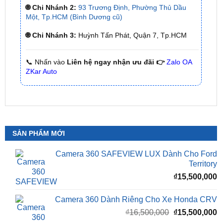
🌐 Chi Nhánh 2:
93 Trương Định, Phường Thủ Dầu
Một, Tp.HCM (Bình Dương cũ)
🌐 Chi Nhánh 3:
Huỳnh Tấn Phát, Quận 7, Tp.HCM
📞 Nhấn vào
Liên hệ ngay nhận ưu đãi 👉
Zalo OA
ZKar Auto
SẢN PHẨM MỚI
Camera 360 SAFEVIEW LUX Dành Cho Ford
Territory
₫
15,500,000
Camera 360 Dành Riêng Cho Xe Honda CRV
Giá
G
₫
16,500,000
₫
15,500,000