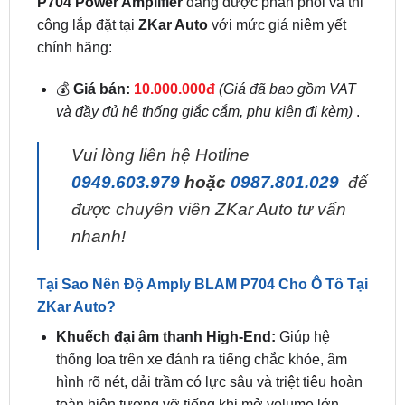
P704 Power Amplifier
đang được phân phối và thi
công lắp đặt tại
ZKar Auto
với mức giá niêm yết
chính hãng:
💰
Giá bán:
10.000.000đ
(Giá đã bao gồm VAT
và đầy đủ hệ thống giắc cắm, phụ kiện đi kèm)
.
Vui lòng liên hệ Hotline
0949.603.979
hoặc
0987.801.029
để
được chuyên viên ZKar Auto tư vấn
nhanh!
Tại Sao Nên Độ Amply BLAM P704 Cho Ô Tô Tại
ZKar Auto?
Khuếch đại âm thanh High-End:
Giúp hệ
thống loa trên xe đánh ra tiếng chắc khỏe, âm
hình rõ nét, dải trầm có lực sâu và triệt tiêu hoàn
toàn hiện tượng vỡ tiếng khi mở volume lớn.