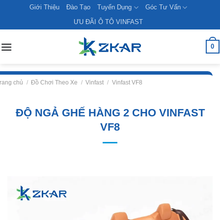
Skip
Giới Thiệu
Đào Tạo
Tuyển Dụng
Góc Tư Vấn
to
ƯU ĐÃI Ô TÔ VINFAST
content
0
rang chủ
/
Đồ Chơi Theo Xe
/
Vinfast
/
Vinfast VF8
ĐỘ NGẢ GHẾ HÀNG 2 CHO VINFAST
VF8