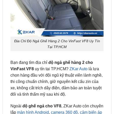
Địa Chỉ Độ Ngả Ghế Hàng 2 Cho VinFast VF8 Uy Tín
Tại TP.HCM
Bạn đang tìm địa chỉ
độ ngả ghế hàng 2 cho
VinFast VF8
uy tín tại TP.HCM?
ZKar Auto
là lựa
chọn hàng đầu với đội ngũ kỹ thuật viên lành nghề,
thi công chuẩn chỉnh, giữ nguyên kết cấu zin của
xe, không cắt trích dây điện, đảm bảo an toàn tuyệt
đối và tính thẩm mỹ sau khi độ.
Ngoài
độ ghế ngả cho VF8
, ZKar Auto còn chuyên
lắp
màn hình Android
,
camera 360 độ,
cảm biến áp
suất lốp
,
dán phim cách nhiệt
,
bọc ghế da
… nâng
cấp toàn diện nội – ngoại thất cho xe VinFast của