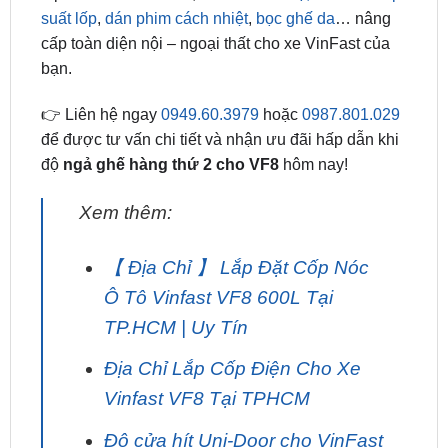
bạn.
👉 Liên hệ ngay
0949.60.3979
hoặc
0987.801.029
để được tư vấn chi tiết và nhận ưu đãi hấp dẫn khi
độ
ngả ghế hàng thứ 2 cho VF8
hôm nay!
Xem thêm:
【 Địa Chỉ 】 Lắp Đặt Cốp Nóc
Ô Tô Vinfast VF8 600L Tại
TP.HCM | Uy Tín
Địa Chỉ Lắp Cốp Điện Cho Xe
Vinfast VF8 Tại TPHCM
Độ cửa hít Uni-Door cho VinFast
VF8 – Tăng tiện nghi và an toàn