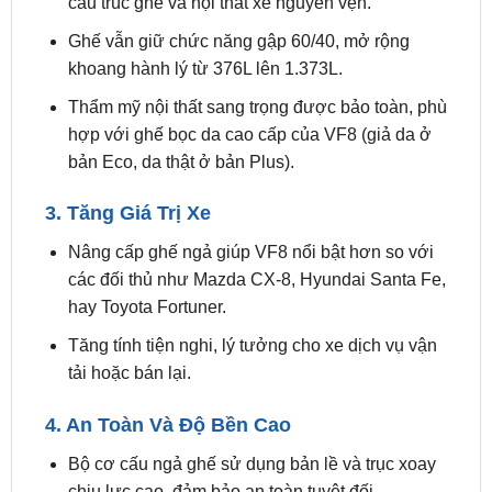
khoang hành lý từ 376L lên 1.373L.
Thẩm mỹ nội thất sang trọng được bảo toàn, phù
hợp với ghế bọc da cao cấp của VF8 (giả da ở
bản Eco, da thật ở bản Plus).
3. Tăng Giá Trị Xe
Nâng cấp ghế ngả giúp VF8 nổi bật hơn so với
các đối thủ như Mazda CX-8, Hyundai Santa Fe,
hay Toyota Fortuner.
Tăng tính tiện nghi, lý tưởng cho xe dịch vụ vận
tải hoặc bán lại.
4. An Toàn Và Độ Bền Cao
Bộ cơ cấu ngả ghế sử dụng bản lề và trục xoay
chịu lực cao, đảm bảo an toàn tuyệt đối.
Vận hành mượt mà, không gây tiếng ồn, với độ