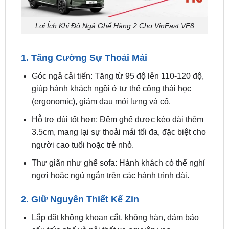
1. Tăng Cường Sự Thoải Mái
Góc ngả cải tiến: Tăng từ 95 độ lên 110-120 độ,
giúp hành khách ngồi ở tư thế công thái học
(ergonomic), giảm đau mỏi lưng và cổ.
Hỗ trợ đùi tốt hơn: Đệm ghế được kéo dài thêm
3.5cm, mang lại sự thoải mái tối đa, đặc biệt cho
người cao tuổi hoặc trẻ nhỏ.
Thư giãn như ghế sofa: Hành khách có thể nghỉ
ngơi hoặc ngủ ngắn trên các hành trình dài.
2. Giữ Nguyên Thiết Kế Zin
Lắp đặt không khoan cắt, không hàn, đảm bảo
cấu trúc ghế và nội thất xe nguyên vẹn.
Ghế vẫn giữ chức năng gập 60/40, mở rộng