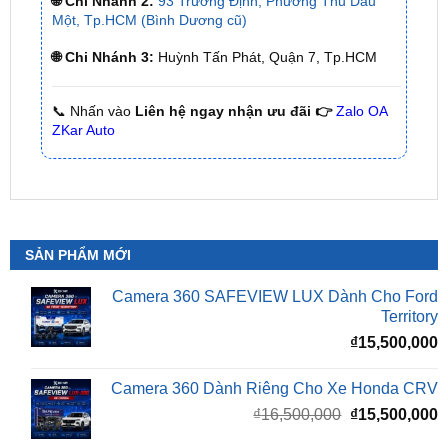
🌐 Chi Nhánh 3:
Huỳnh Tấn Phát, Quận 7, Tp.HCM
📞 Nhấn vào
Liên hệ ngay nhận ưu đãi 👉
Zalo OA
ZKar Auto
SẢN PHẨM MỚI
Camera 360 SAFEVIEW LUX Dành Cho Ford
Territory
₫
15,500,000
Camera 360 Dành Riêng Cho Xe Honda CRV
Giá
G
₫
16,500,000
₫
15,500,000
gốc
h
là:
t
₫16,500,000.
l
Camera 360 Safeview S200
₫