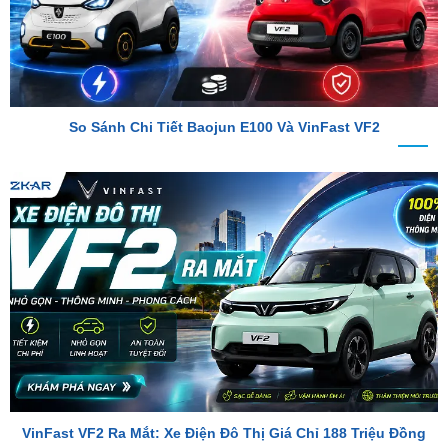
So Sánh Chi Tiết Baojun E100 Và VinFast VF2
VinFast VF2 Ra Mắt: Xe Điện Đô Thị Giá Chỉ 188 Triệu Đồng