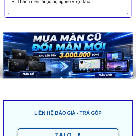
Thanh niên thuộc hộ nghèo vượt khó
LIÊN HỆ BÁO GIÁ - TRẢ GÓP
ZALO