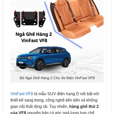
Độ Ngả Ghế Hàng 2 Cho Xe Điện VinFast VF8
VinFast VF8
là mẫu SUV điện hạng D nổi bật với
thiết kế sang trọng, công nghệ tiên tiến và không
gian nội thất rộng rãi. Tuy nhiên,
hàng ghế thứ 2
của VF8
nguyên bản có góc ngả lưng hạn chế
(khoảng 95 độ), gây mỏi lưng cho hành khách trên
các chuyến đi dài.
Độ ngả ghế hàng 2 cho