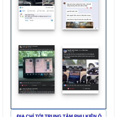
ĐỊA CHỈ TỚI TRUNG TÂM PHỤ KIỆN Ô
TÔ - ĐỒ CHƠI TRANG TRÍ XE HƠI ZKAR
AUTO