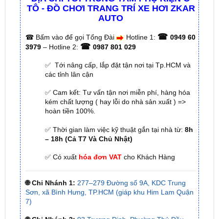
☎
☎
Bấm vào để gọi Tổng Đài
Hotline 1:
0949 60
☎
3979
– Hotline 2:
0987 801 029
✅ Tới nâng cấp, lắp đặt tận nơi tại Tp.HCM và
các tỉnh lân cận
✅ Cam kết: Tư vấn tận nơi miễn phí, hàng hóa
kém chất lượng ( hay lỗi do nhà sản xuất ) =>
hoàn tiền 100%.
✅ Thời gian làm việc kỹ thuật gắn tại nhà từ:
8h
– 18h (Cả T7 Và Chủ Nhật)
✅ Có xuất
hóa đơn VAT
cho Khách Hàng
🌐 Chi Nhánh 1:
277–279 Đường số 9A, KDC Trung
Sơn, xã Bình Hưng, TP.HCM (giáp khu Him Lam Quận
7)
🌐 Chi Nhánh 2:
93 Trương Định, Phường Thủ Dầu
Một, Tp.HCM (Bình Dương cũ)