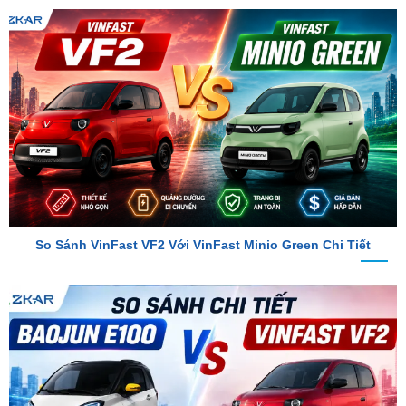
So Sánh VinFast VF2 Với VinFast Minio Green Chi Tiết