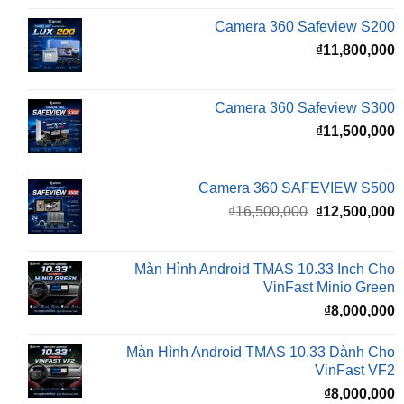
₫
11,800,000
Camera 360 Safeview S300
₫
11,500,000
Camera 360 SAFEVIEW S500
Giá
G
₫
16,500,000
₫
12,500,000
gốc
h
là:
t
₫16,500,000.
l
Màn Hình Android TMAS 10.33 Inch Cho
₫
VinFast Minio Green
₫
8,000,000
Màn Hình Android TMAS 10.33 Dành Cho
VinFast VF2
₫
8,000,000
Màn hình Cluster Android TMAS T600 Dành