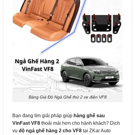
Bảng Giá Độ Ngả Ghế thứ 2 xe điện VF8
Bạn đang tìm giải pháp giúp
hàng ghế sau
VinFast VF8
thoải mái hơn cho hành khách? Dịch
vụ
độ ngả ghế hàng 2 cho VF8
tại ZKar Auto
chính là lựa chọn tối ưu. Với kỹ thuật chuyên sâu
và tay nghề thợ kinh nghiệm, ghế sau được ngả