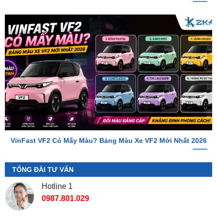
VinFast VF2 Có Mấy Màu? Bảng Màu Xe VF2 Mới Nhất 2026
TỔNG ĐÀI TƯ VẤN
Hotline 1
0987.801.029
Hotline 2