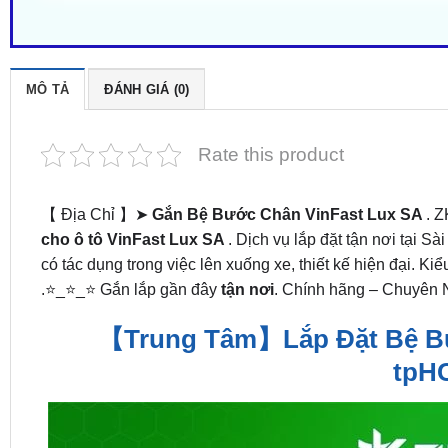
MÔ TẢ
ĐÁNH GIÁ (0)
Rate this product
【 Địa Chỉ 】➤
Gắn Bệ Bước Chân VinFast Lux SA
. Z
cho ô tô VinFast Lux SA
. Dịch vụ lắp đặt tận nơi tại 
có tác dụng trong việc lên xuống xe, thiết kế hiện đại. Ki
.⭐_⭐_⭐ Gắn lắp gần đây
tận nơi
. Chính hãng – Chuyên 
【Trung Tâm】Lắp Đặt Bệ Bướ
tpH