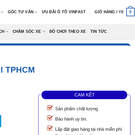
0
GÓC TƯ VẤN
ƯU ĐÃI Ô TÔ VINFAST
GIỎ HÀNG /
₫
0
CH
CHĂM SÓC XE
ĐỒ CHƠI THEO XE
TIN TỨC
I TPHCM
CAM KẾT
Sản phẩm chất lượng
số lượng
Bảo hành uy tín.
0.
Lắp đặt giao hàng tại nhà miễn phí