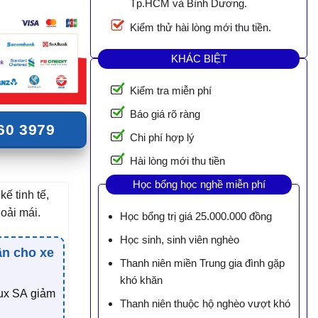
Tp.HCM và Bình Dương.
Kiểm thử hài lòng mới thu tiền.
KHÁC BIỆT
Kiểm tra miễn phí
Báo giá rõ ràng
60 3979
Chi phí hợp lý
Hài lòng mới thu tiền
Học bổng học nghề miễn phí
kế tinh tế,
oải mái.
Học bổng trị giá 25.000.000 đồng
Học sinh, sinh viên nghèo
ân cho xe
Thanh niên miền Trung gia đình gặp
khó khăn
ux SA giảm
Thanh niên thuộc hộ nghèo vượt khó