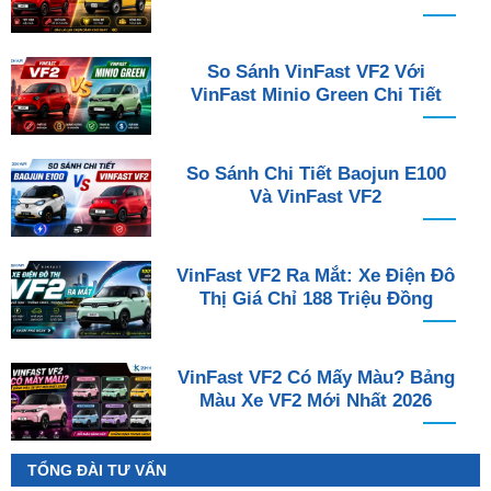
So Sánh VinFast VF2 Với
VinFast Minio Green Chi Tiết
So Sánh Chi Tiết Baojun E100
Và VinFast VF2
VinFast VF2 Ra Mắt: Xe Điện Đô
Thị Giá Chỉ 188 Triệu Đồng
VinFast VF2 Có Mấy Màu? Bảng
Màu Xe VF2 Mới Nhất 2026
TỔNG ĐÀI TƯ VẤN