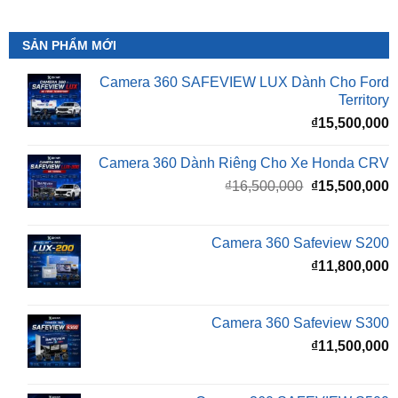
SẢN PHẨM MỚI
Camera 360 SAFEVIEW LUX Dành Cho Ford
Territory
₫
15,500,000
Camera 360 Dành Riêng Cho Xe Honda CRV
Giá
G
₫
16,500,000
₫
15,500,000
gốc
h
là:
t
₫16,500,000.
l
Camera 360 Safeview S200
₫
₫
11,800,000
Camera 360 Safeview S300
₫
11,500,000