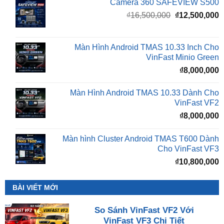
Camera 360 SAFEVIEW S500
Giá
G
₫
16,500,000
₫
12,500,000
gốc
h
là:
t
₫16,500,000.
l
Màn Hình Android TMAS 10.33 Inch Cho
₫
VinFast Minio Green
₫
8,000,000
Màn Hình Android TMAS 10.33 Dành Cho
VinFast VF2
₫
8,000,000
Màn hình Cluster Android TMAS T600 Dành
Cho VinFast VF3
₫
10,800,000
BÀI VIẾT MỚI
So Sánh VinFast VF2 Với
VinFast VF3 Chi Tiết