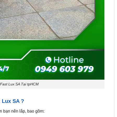
Fast Lux SA Tại tpHCM
t Lux SA ?
ến bạn nên lắp, bao gồm: