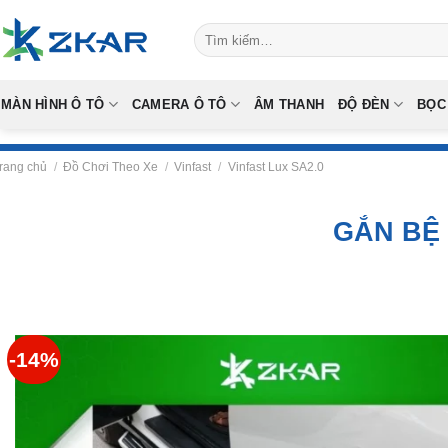
Skip
Tìm
to
kiếm:
content
MÀN HÌNH Ô TÔ
CAMERA Ô TÔ
ÂM THANH
ĐỘ ĐÈN
BỌC
rang chủ
/
Đồ Chơi Theo Xe
/
Vinfast
/
Vinfast Lux SA2.0
GẮN BỆ
-14%