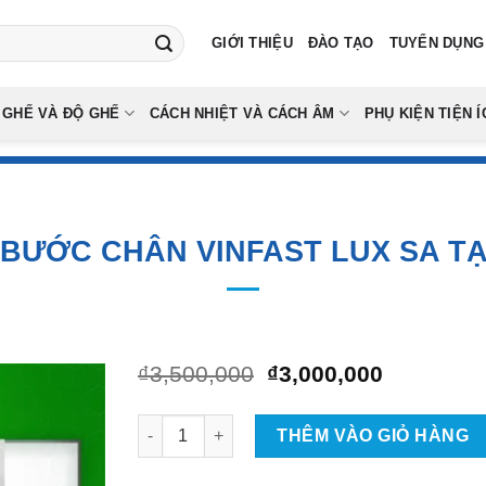
GIỚI THIỆU
ĐÀO TẠO
TUYỂN DỤNG
 GHẾ VÀ ĐỘ GHẾ
CÁCH NHIỆT VÀ CÁCH ÂM
PHỤ KIỆN TIỆN Í
 BƯỚC CHÂN VINFAST LUX SA TẠ
Giá
Giá
₫
3,500,000
₫
3,000,000
gốc
hiện
là:
tại
Gắn Bệ Bước Chân VinFast Lux SA Tại tpHCM 
₫3,500,000.
là:
THÊM VÀO GIỎ HÀNG
₫3,000,00