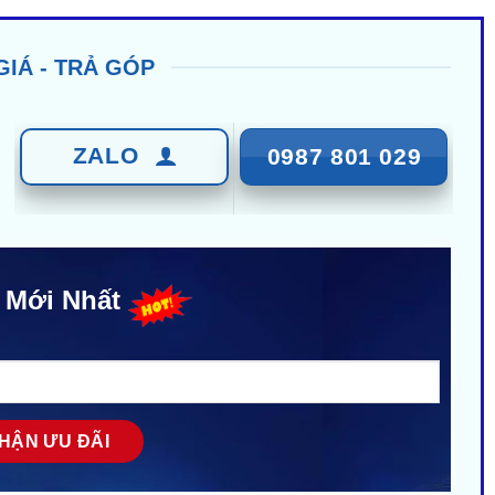
GIÁ - TRẢ GÓP
ZALO
0987 801 029
 Mới Nhất