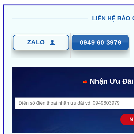
LIÊN HỆ BÁO 
ZALO
0949 60 3979
Nhận Ưu Đãi