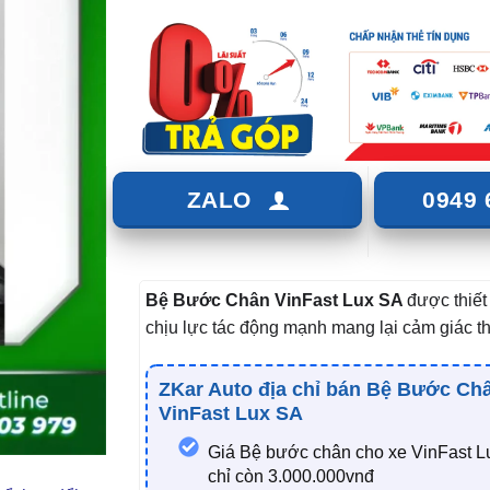
ZALO
0949 
Bệ Bước Chân VinFast Lux SA
được thiết 
chịu lực tác động mạnh mang lại cảm giác th
ZKar Auto địa chỉ bán Bệ Bước Ch
VinFast Lux SA
Giá Bệ bước chân cho xe VinFast L
chỉ còn 3.000.000vnđ