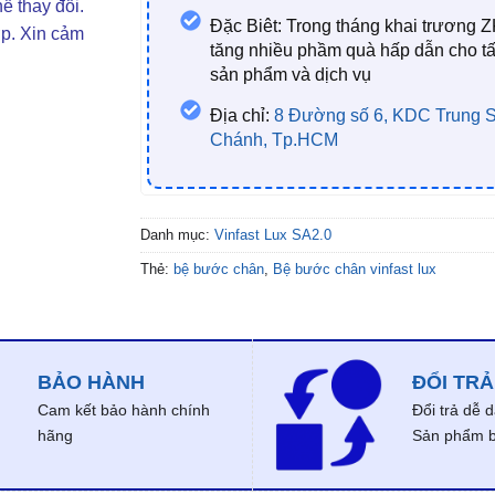
ể thay đổi.
Đặc Biêt: Trong tháng khai trương Z
ợp. Xin cảm
tăng nhiều phầm quà hấp dẫn cho tấ
sản phẩm và dịch vụ
Địa chỉ:
8 Đường số 6, KDC Trung S
Chánh, Tp.HCM
Danh mục:
Vinfast Lux SA2.0
Thẻ:
bệ bước chân
,
Bệ bước chân vinfast lux
BẢO HÀNH
ĐỔI TRẢ
Cam kết bảo hành chính
Đổi trả dễ 
hãng
Sản phẩm bị