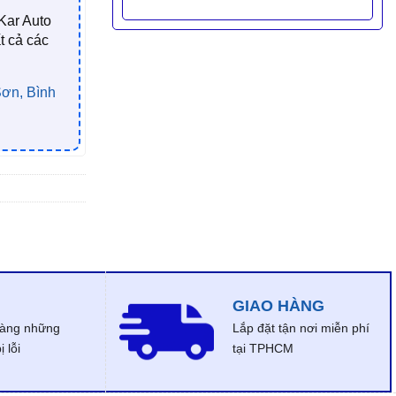
Kar Auto
t cả các
ơn, Bình
GIAO HÀNG
dàng những
Lắp đặt tận nơi miễn phí
 lỗi
tại TPHCM