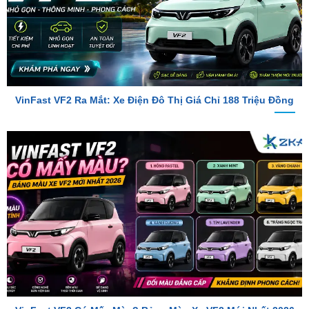
VinFast VF2 Ra Mắt: Xe Điện Đô Thị Giá Chỉ 188 Triệu Đồng
VinFast VF2 Có Mấy Màu? Bảng Màu Xe VF2 Mới Nhất 2026