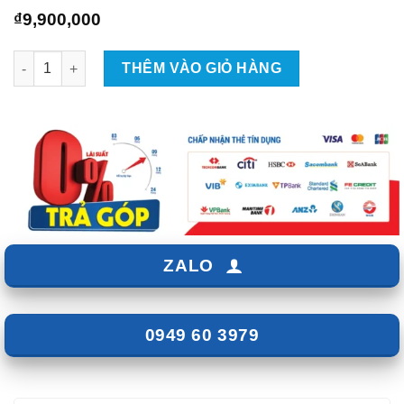
₫
9,900,000
Gắn Màn Hình Android Utour Cho Mazda CX8 số lượng
THÊM VÀO GIỎ HÀNG
ZALO
0949 60 3979