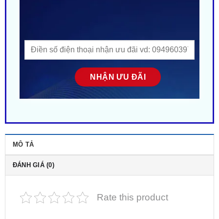
MÔ TẢ
ĐÁNH GIÁ (0)
Rate this product
Gắn Màn Hình Android Utour Cho Mazda CX8
Tại TP.HCM
. Là một sản phẩm rất được ưa chuộng