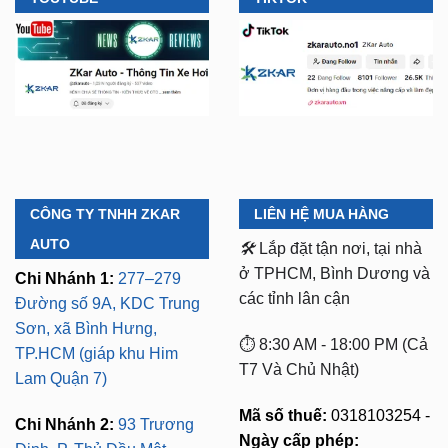
CÔNG TY TNHH ZKAR
LIÊN HỆ MUA HÀNG
AUTO
🛠️
Lắp đặt tận nơi, tại nhà
ở TPHCM, Bình Dương và
Chi Nhánh 1:
277–279
các tỉnh lân cận
Đường số 9A, KDC Trung
Sơn, xã Bình Hưng,
⏱️ 8:30 AM - 18:00 PM (Cả
TP.HCM (giáp khu Him
T7 Và Chủ Nhật)
Lam Quận 7)
Mã số thuế:
0318103254 -
Chi Nhánh 2:
93 Trương
Ngày cấp phép:
Định, P. Thủ Dầu Một,
16/10/2023
TP.HCM (Bình Dương cũ)