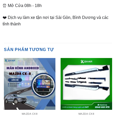
❤️ Dịch vụ làm xe tận nơi tại Sài Gòn, Bình Dương và các
tỉnh thành
SẢN PHẨM TƯƠNG TỰ
MAZDA CX8
MAZDA CX8
Lắp Màn Hình Android Xe
Gắn Bệ Bước Chân Cx8 Tại
Mazda CX8 Tại TPHCM
tpHCM
Liên hệ nhận giá ưu đãi
₫
3,600,000