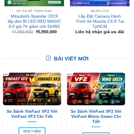
Mitsubishi Xpander 2019
Lắp Đặt Camera Hành
lắp đèn BI LED RED MAGIC
Trình Xe Mazda CX-8 Tại
4.0 giá 7tr giảm còn 5tr950
TpHCM
Giá
Giá
₫
7,000,000
₫
5,950,000
Liên hệ nhận giá ưu đãi
gốc
hiện
là:
tại
₫7,000,000.
là:
₫5,950,000.
BÀI VIẾT MỚI
So Sánh VinFast VF2 Với
So Sánh VinFast VF2 Với
VinFast VF3 Chi Tiết
VinFast Minio Green Chi
Tiết
XEM THÊM
XEM THÊM