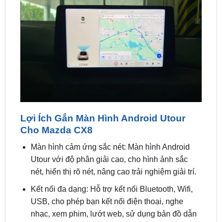
Lợi Ích Gắn Màn Hình Android Utour
Cho Mazda CX8
Màn hình cảm ứng sắc nét: Màn hình Android
Utour với độ phân giải cao, cho hình ảnh sắc
nét, hiển thị rõ nét, nâng cao trải nghiệm giải trí.
Kết nối đa dạng: Hỗ trợ kết nối Bluetooth, Wifi,
USB, cho phép bạn kết nối điện thoại, nghe
nhạc, xem phim, lướt web, sử dụng bản đồ dẫn
đường…
Hỗ trợ nhiều định dạng file: Màn hình Android