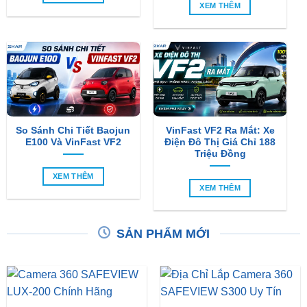
So Sánh Chi Tiết Baojun
VinFast VF2 Ra Mắt: Xe
E100 Và VinFast VF2
Điện Đô Thị Giá Chỉ 188
Triệu Đồng
XEM THÊM
XEM THÊM
SẢN PHẨM MỚI
Camera 360 Safeview S200
Camera 360 Safeview S300
₫
11,800,000
₫
11,500,000