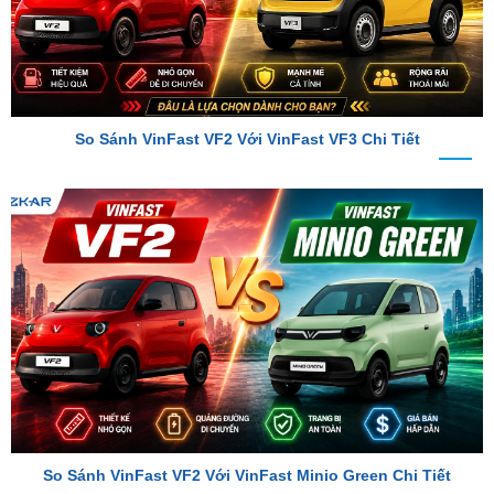
So Sánh VinFast VF2 Với VinFast VF3 Chi Tiết
So Sánh VinFast VF2 Với VinFast Minio Green Chi Tiết