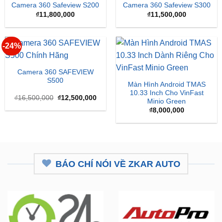
-24%
Camera 360 SAFEVIEW
S500
Màn Hình Android TMAS
10.33 Inch Cho VinFast
Giá
Giá
₫
16,500,000
₫
12,500,000
Minio Green
gốc
hiện
là:
tại
₫
8,000,000
₫16,500,000.
là:
₫12,500,000.
BÁO CHÍ NÓI VỀ ZKAR AUTO