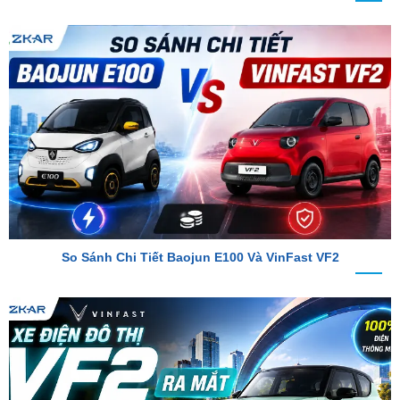
So Sánh Chi Tiết Baojun E100 Và VinFast VF2