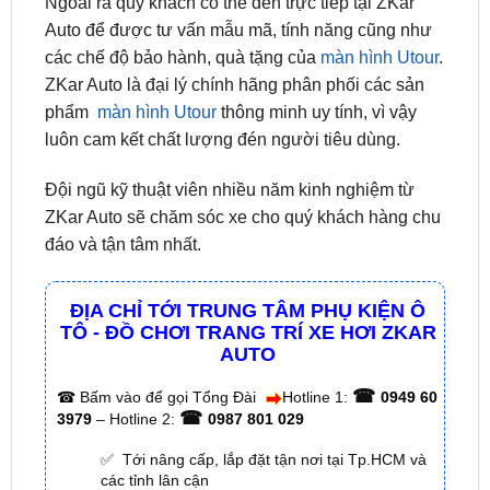
các chế độ bảo hành, quà tặng của
màn hình Utour
.
ZKar Auto là đại lý chính hãng phân phối các sản
phẩm
màn hình Utour
thông minh uy tính, vì vậy
luôn cam kết chất lượng đén người tiêu dùng.
Đội ngũ kỹ thuật viên nhiều năm kinh nghiệm từ
ZKar Auto sẽ chăm sóc xe cho quý khách hàng chu
đáo và tận tâm nhất.
ĐỊA CHỈ TỚI TRUNG TÂM PHỤ KIỆN Ô
TÔ - ĐỒ CHƠI TRANG TRÍ XE HƠI ZKAR
AUTO
☎
☎
Bấm vào để gọi Tổng Đài
Hotline 1:
0949 60
☎
3979
– Hotline 2:
0987 801 029
✅ Tới nâng cấp, lắp đặt tận nơi tại Tp.HCM và
các tỉnh lân cận
✅ Cam kết: Tư vấn tận nơi miễn phí, hàng hóa
kém chất lượng ( hay lỗi do nhà sản xuất ) =>