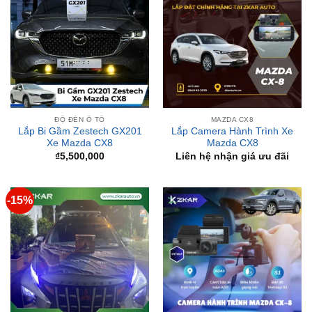
ĐỘ ĐÈN Ô TÔ
MAZDA CX8
Lắp Bi Gầm Zestech GX201
Lắp Camera Hành Trình Xe
Xe Mazda CX8
Mazda CX8
₫
5,500,000
Liên hệ nhận giá ưu đãi
-15%
DỰ ÁN ĐÃ TRIỂN KHAI
MAZDA CX8