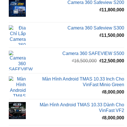
Camera 360 Safeview S300
₫
11,500,000
Camera 360 SAFEVIEW S500
Giá
G
₫
16,500,000
₫
12,500,000
gốc
h
là:
t
₫16,500,000.
l
Màn Hình Android TMAS 10.33 Inch Cho
₫
VinFast Minio Green
₫
8,000,000
Màn Hình Android TMAS 10.33 Dành Cho
VinFast VF2
₫
8,000,000
Màn hình Cluster Android TMAS T600 Dành
Cho VinFast VF3