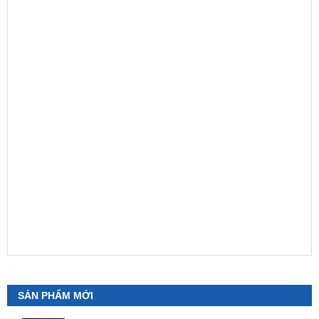
SẢN PHẨM MỚI
Camera 360 Safeview S200
₫
11,800,000