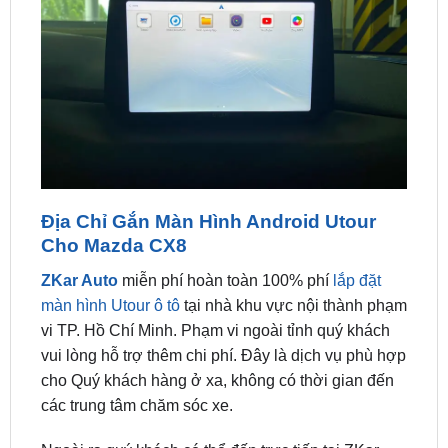
Địa Chỉ Gắn Màn Hình Android Utour
Cho Mazda CX8
ZKar Auto
miễn phí hoàn toàn 100% phí
lắp đặt
màn hình Utour ô tô
tại nhà khu vực nội thành phạm
vi TP. Hồ Chí Minh. Phạm vi ngoài tỉnh quý khách
vui lòng hỗ trợ thêm chi phí. Đây là dịch vụ phù hợp
cho Quý khách hàng ở xa, không có thời gian đến
các trung tâm chăm sóc xe.
Ngoài ra quý khách có thể đến trực tiếp tại ZKar
Auto để được tư vấn mẫu mã, tính năng cũng như