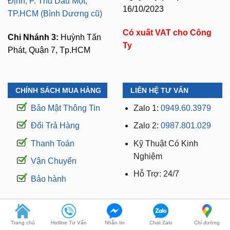
Có xuất VAT cho Công
Chi Nhánh 3:
Huỳnh Tấn
Ty
Phát, Quận 7, Tp.HCM
CHÍNH SÁCH MUA HÀNG
LIÊN HỆ TƯ VẤN
Bảo Mật Thông Tin
Zalo 1:
0949.60.3979
Đổi Trả Hàng
Zalo 2:
0987.801.029
Thanh Toán
Kỹ Thuật Có Kinh
Nghiệm
Vận Chuyển
Hỗ Trợ: 24/7
Bảo hành
WEBSITE THUỘC THƯƠNG HIỆU ZKAR AUTO
Trang chủ
Hotline Tư Vấn
Nhắn tin
Chat Zalo
Chỉ đường