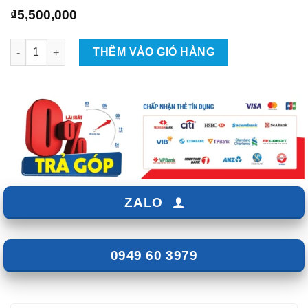
₫
5,500,000
Gắn Start Stop Smartkey Pke Cho Ford Zin số lượng
THÊM VÀO GIỎ HÀNG
ZALO
0949 60 3979