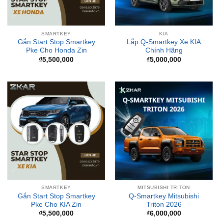
SMARTKEY
KIA
Gắn Start Stop Smartkey
Lắp Q-Smartkey Xe KIA
Pke Cho Honda Zin
Chính Hãng
₫
5,500,000
₫
5,000,000
SMARTKEY
MITSUBISHI TRITON
Gắn Start Stop Smartkey
Q-Smartkey Mitsubishi
Pke Cho KIA Zin
Triton 2026
₫
5,500,000
₫
6,000,000