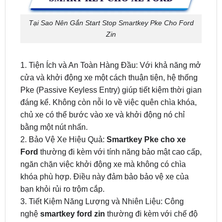
Zin
1. Tiện Ích và An Toàn Hàng Đầu: Với khả năng mở
cửa và khởi động xe một cách thuận tiện, hệ thống
Pke (Passive Keyless Entry) giúp tiết kiệm thời gian
đáng kể. Không còn nỗi lo về việc quên chìa khóa,
chủ xe có thể bước vào xe và khởi động nó chỉ
bằng một nút nhấn.
2. Bảo Vệ Xe Hiệu Quả:
Smartkey Pke cho xe
Ford
thường đi kèm với tính năng bảo mật cao cấp,
ngăn chặn việc khởi động xe mà không có chìa
khóa phù hợp. Điều này đảm bảo bảo vệ xe của
bạn khỏi rủi ro trộm cắp.
3. Tiết Kiệm Năng Lượng và Nhiên Liệu: Công
nghệ
smartkey ford zin
thường đi kèm với chế độ
tiết kiệm năng lượng, tự động tắt máy khi không sử
dụng. Điều này góp phần bảo vệ môi trường và