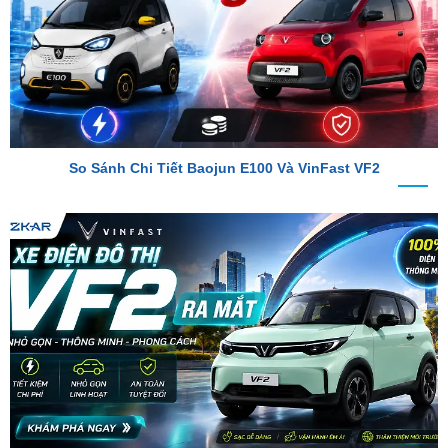
So Sánh Chi Tiết Baojun E100 Và VinFast VF2
VinFast VF2 Ra Mắt: Xe Điện Đô Thị Giá Chỉ 188 Triệu Đồng