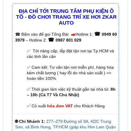
TÔ - ĐỒ CHƠI TRANG TRÍ XE HƠI ZKAR
AUTO
☎
☎
Bấm vào để gọi Tổng Đài
Hotline 1:
0949 60
☎
3979
– Hotline 2:
0987 801 029
✅ Tới nâng cấp, lắp đặt tận nơi tại Tp.HCM và
các tỉnh lân cận
✅ Cam kết: Tư vấn tận nơi miễn phí, hàng hóa
kém chất lượng ( hay lỗi do nhà sản xuất ) =>
hoàn tiền 100%.
✅ Thời gian làm việc kỹ thuật gắn tại nhà từ:
8h
– 18h (Cả T7 Và Chủ Nhật)
✅ Có xuất
hóa đơn VAT
cho Khách Hàng
🌐 Chi Nhánh 1:
277–279 Đường số 9A, KDC Trung
Sơn, xã Bình Hưng, TP.HCM (giáp khu Him Lam Quận
7)
🌐 Chi Nhánh 2:
93 Trương Định, Phường Thủ Dầu