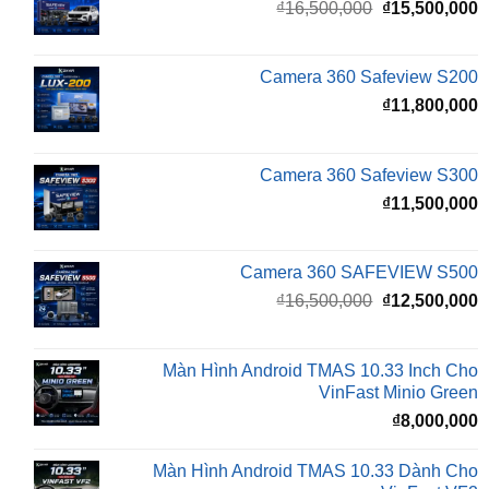
₫16,500,000.
l
Camera 360 Safeview S200
₫
₫
11,800,000
Camera 360 Safeview S300
₫
11,500,000
Camera 360 SAFEVIEW S500
Giá
G
₫
16,500,000
₫
12,500,000
gốc
h
là:
t
₫16,500,000.
l
Màn Hình Android TMAS 10.33 Inch Cho
₫
VinFast Minio Green
₫
8,000,000
Màn Hình Android TMAS 10.33 Dành Cho
VinFast VF2
₫
8,000,000