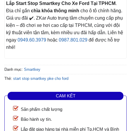
Lắp Start Stop Smartkey Cho Xe Ford Tại TPHCM
.
Địa chỉ gắn
chìa khóa thông minh
cho ô tô chính hãng.
Giá ưu đãi ✔️. ZKar Auto trung tâm chuyên cung cấp phụ
kiện – đồ chơi xe hơi cao cấp tại TPHCM, cùng với đội
kỹ thuật viên tận tâm, kèm nhiều ưu đãi hấp dẫn. Liên hệ
ngay
0949.60.3979
hoặc
0987.801.029
để được hỗ trợ
nhé!
Danh mục:
Smartkey
Thẻ:
start stop smartkey pke cho ford
CAM KẾT
Sản phẩm chất lượng
Bảo hành uy tín.
Lắp đặt giao hàng tại nhà miễn phí Tp.HCM và Bình