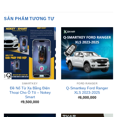
SẢN PHẨM TƯƠNG TỰ
SMARTKEY
FORD RANGER
Đề Nổ Từ Xa Bằng Điện
Q-Smartkey Ford Ranger
Thoại Cho Ô Tô – Nokey
XLS 2023-2025
Smart
₫
6,000,000
₫
9,500,000