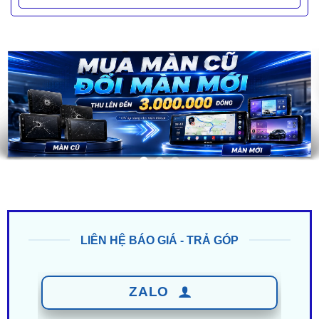
LIÊN HỆ BÁO GIÁ - TRẢ GÓP
ZALO
0949 60 3979