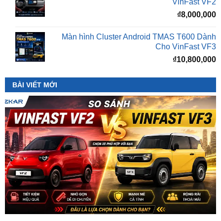
Màn hình Cluster Android TMAS T600 Dành
Cho VinFast VF3
₫
10,800,000
BÀI VIẾT MỚI
So Sánh VinFast VF2 Với VinFast VF3 Chi Tiết