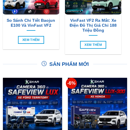
So Sánh Chi Tiết Baojun
VinFast VF2 Ra Mắt: Xe
E100 Và VinFast VF2
Điện Đô Thị Giá Chỉ 188
Triệu Đồng
XEM THÊM
XEM THÊM
SẢN PHẨM MỚI
-6%
Camera 360 SAFEVIEW
Camera 360 Dành Riêng