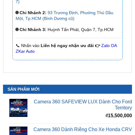
Một, Tp.HCM (Bình Dương cũ)
🌐 Chi Nhánh 3:
Huỳnh Tấn Phát, Quận 7, Tp.HCM
📞 Nhấn vào
Liên hệ ngay nhận ưu đãi 👉
Zalo OA
ZKar Auto
SẢN PHẨM MỚI
Camera 360 SAFEVIEW LUX Dành Cho Ford
Territory
₫
15,500,000
Camera 360 Dành Riêng Cho Xe Honda CRV
Giá
G
₫
16,500,000
₫
15,500,000
gốc
h
là:
t