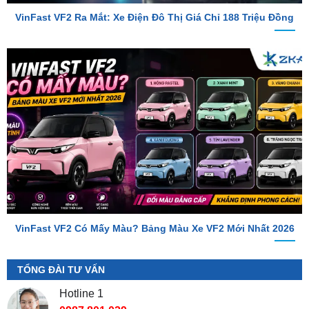
VinFast VF2 Có Mấy Màu? Bảng Màu Xe VF2 Mới Nhất 2026
TỔNG ĐÀI TƯ VẤN
Hotline 1
0987.801.029