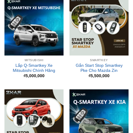
MITSUBISHI
SMARTKEY
Lắp Q-Smartkey Xe
Gắn Start Stop Smartkey
Mitsubishi Chính Hãng
Pke Cho Mazda Zin
₫
5,000,000
₫
5,500,000