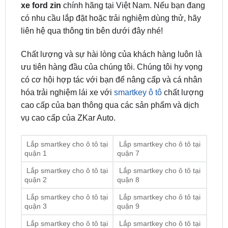
liên hệ qua thông tin bên dưới đây nhé!
Chất lượng và sự hài lòng của khách hàng luôn là
ưu tiên hàng đầu của chúng tôi. Chúng tôi hy vọng
có cơ hội hợp tác với bạn để nâng cấp và cá nhân
hóa trải nghiệm lái xe với
smartkey ô tô
chất lượng
cao cấp của bạn thông qua các sản phẩm và dịch
vụ cao cấp của ZKar Auto.
Lắp smartkey cho ô tô tại
Lắp smartkey cho ô tô tại
quận 1
quận 7
Lắp smartkey cho ô tô tại
Lắp smartkey cho ô tô tại
quận 2
quận 8
Lắp smartkey cho ô tô tại
Lắp smartkey cho ô tô tại
quận 3
quận 9
Lắp smartkey cho ô tô tại
Lắp smartkey cho ô tô tại
quận 4
quận 10
Lắp smartkey cho ô tô tại
Lắp smartkey cho ô tô tại