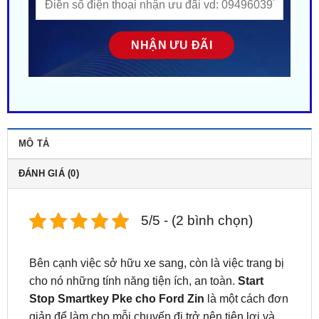
MÔ TẢ
ĐÁNH GIÁ (0)
5/5 - (2 bình chọn)
Bên cạnh việc sở hữu xe sang, còn là việc trang bị
cho nó những tính năng tiện ích, an toàn.
Start
Stop Smartkey Pke cho Ford Zin
là một cách đơn
giản để làm cho mỗi chuyến đi trở nên tiện lợi và
an toàn hơn. Hãy cùng ZKar Auto khám phá lý do
tại sao việc lắp đặt hệ thống này vừa là một nâng