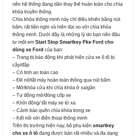
Chìa khóa thông minh này chỉ điều khiển bằng nút
bấm, rất tiện nghi và hiện đại so với chìa khóa
thông minh. Dưới đây là những lý do bạn nên đầu
tư một em
Start Stop Smartkey Pke Ford cho
dòng xe Ford
của bạn:
– Trang bị báo động khi phát hiện cửa xe ô tô bị
cậy/đập
– Có tính an toàn cao
– Đề nổ/tắt máy hoàn toàn thông qua nút bấm
– Mở/khóa cửa khi chìa khóa ở xa/gần
– Tự động mở/đóng cốp xe
– Khởi động/ tắt máy xe từ xa
– Cảnh báo quên chìa khóa trong xe
– Kết nối với điện thoại thông minh
Trên thị trường hiện nay, bộ phụ kiện
smartkey
cho xe ô tô
đang được bán rất nhiều và đa dạng
cho các dòng xe như Mazda, Honda, Toyota,
Nissan…