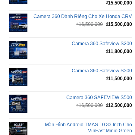
₫
15,500,000
Camera 360 Dành Riêng Cho Xe Honda CRV
Giá
G
₫
16,500,000
₫
15,500,000
gốc
h
là:
t
₫16,500,000.
l
Camera 360 Safeview S200
₫
₫
11,800,000
Camera 360 Safeview S300
₫
11,500,000
Camera 360 SAFEVIEW S500
Giá
G
₫
16,500,000
₫
12,500,000
gốc
h
là:
t
₫16,500,000.
l
Màn Hình Android TMAS 10.33 Inch Cho
₫
VinFast Minio Green