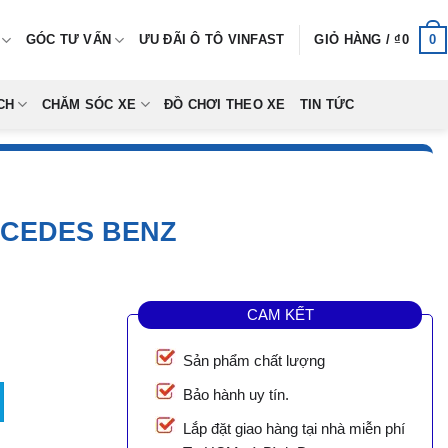
0
GÓC TƯ VẤN
ƯU ĐÃI Ô TÔ VINFAST
GIỎ HÀNG /
₫
0
CH
CHĂM SÓC XE
ĐỒ CHƠI THEO XE
TIN TỨC
RCEDES BENZ
CAM KẾT
Sản phẩm chất lượng
s Benz số lượng
Bảo hành uy tín.
Lắp đặt giao hàng tại nhà miễn phí