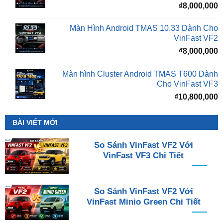
₫
8,000,000
Màn Hình Android TMAS 10.33 Dành Cho
VinFast VF2
₫
8,000,000
Màn hình Cluster Android TMAS T600 Dành
Cho VinFast VF3
₫
10,800,000
BÀI VIẾT MỚI
So Sánh VinFast VF2 Với
VinFast VF3 Chi Tiết
So Sánh VinFast VF2 Với
VinFast Minio Green Chi Tiết