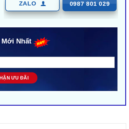
ZALO
0987 801 029
 Mới Nhất