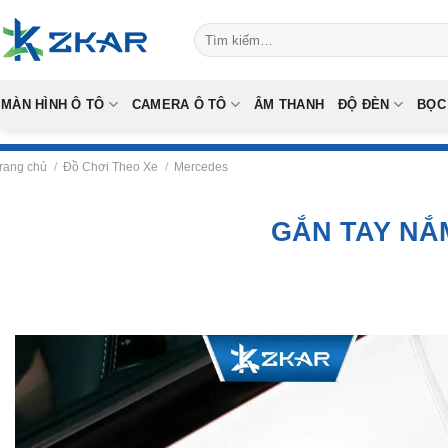
Skip
Tìm
to
kiếm:
content
MÀN HÌNH Ô TÔ
CAMERA Ô TÔ
ÂM THANH
ĐỘ ĐÈN
BỌC
rang chủ
/
Đồ Chơi Theo Xe
/
Mercedes
GẮN TAY NẮ