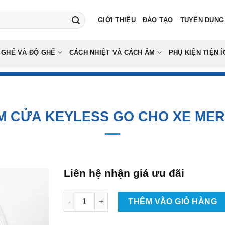
GIỚI THIỆU
ĐÀO TẠO
TUYỂN DỤNG
 GHẾ VÀ ĐỘ GHẾ
CÁCH NHIỆT VÀ CÁCH ÂM
PHỤ KIỆN TIỆN Í
M CỬA KEYLESS GO CHO XE ME
Liên hệ nhận giá ưu đãi
Gắn Tay Nắm Cửa Keyless Go Cho Xe Mercede
THÊM VÀO GIỎ HÀNG