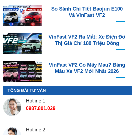
So Sánh Chi Tiết Baojun E100
Và VinFast VF2
VinFast VF2 Ra Mắt: Xe Điện Đô
Thị Giá Chỉ 188 Triệu Đồng
VinFast VF2 Có Mấy Màu? Bảng
Màu Xe VF2 Mới Nhất 2026
TỔNG ĐÀI TƯ VẤN
Hotline 1
0987.801.029
Hotline 2