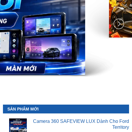
SẢN PHẨM MỚI
Camera 360 SAFEVIEW LUX Dành Cho Ford
Territory