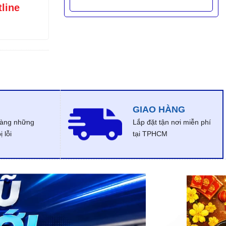
tline
GIAO HÀNG
dàng những
Lắp đặt tận nơi miễn phí
 lỗi
tại TPHCM