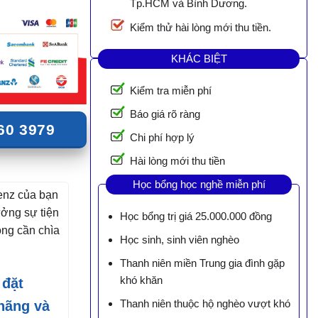
Tp.HCM và Bình Dương.
Kiểm thử hài lòng mới thu tiền.
KHÁC BIỆT
Kiểm tra miễn phí
Báo giá rõ ràng
60 3979
Chi phí hợp lý
Hài lòng mới thu tiền
Học bổng học nghề miễn phí
enz của bạn
ưởng sự tiện
Học bổng trị giá 25.000.000 đồng
ông cần chìa
Học sinh, sinh viên nghèo
Thanh niên miền Trung gia đình gặp
khó khăn
 đặt
Thanh niên thuộc hộ nghèo vượt khó
hãng và