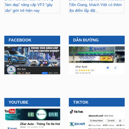
ZKar Auto dẫn đầu xu hướng
ZKar Auto hợp tác với Mitsubishi
“làm đẹp” nâng cấp VF3 “gây
Tiền Giang, khách Việt có thêm
bão” giới trẻ hiện nay
địa điểm lắp đặt...
FACEBOOK
DẪN ĐƯỜNG
YOUTUBE
TIKTOK