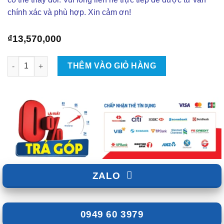
chính xác và phù hợp. Xin cảm ơn!
₫
13,570,000
Gói Độ Loa Hệ Thống Âm Thanh Alpine 3 - ZKar Auto số lượng
THÊM VÀO GIỎ HÀNG
ZALO
0949 60 3979