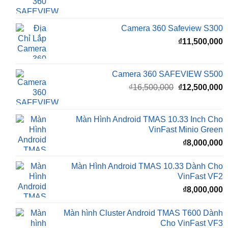
gốc
h
là:
t
₫16,500,000.
l
Camera 360 Safeview S200
₫
₫
11,800,000
Camera 360 Safeview S300
₫
11,500,000
Camera 360 SAFEVIEW S500
Giá
G
₫
16,500,000
₫
12,500,000
gốc
h
là:
t
₫16,500,000.
l
Màn Hình Android TMAS 10.33 Inch Cho
₫
VinFast Minio Green
₫
8,000,000
Màn Hình Android TMAS 10.33 Dành Cho
VinFast VF2