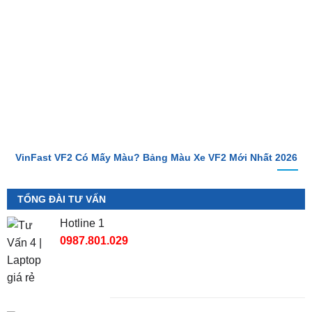
VinFast VF2 Ra Mắt: Xe Điện Đô Thị Giá Chỉ 188 Triệu Đồng
VinFast VF2 Có Mấy Màu? Bảng Màu Xe VF2 Mới Nhất 2026
TỔNG ĐÀI TƯ VẤN
Hotline 1
0987.801.029