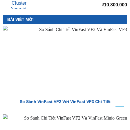
₫
8,000,000
Màn hình Cluster Android TMAS T600 Dành
Cho VinFast VF3
₫
10,800,000
BÀI VIẾT MỚI
So Sánh VinFast VF2 Với VinFast VF3 Chi Tiết