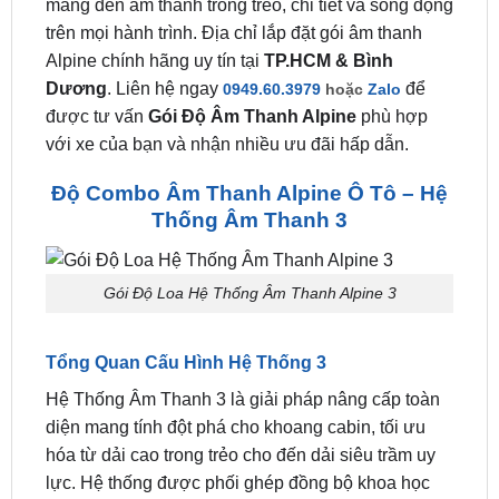
Gói Độ Loa Hệ Thống Âm Thanh Alpine 3
là giải
pháp nâng cấp âm thanh chất lượng cao dành cho
ô tô với cấu hình
Loa 2 Way + Loa Sub Gầm Ghế
,
mang đến âm thanh trong trẻo, chi tiết và sống động
trên mọi hành trình. Địa chỉ lắp đặt gói âm thanh
Alpine chính hãng uy tín tại
TP.HCM & Bình
Dương
. Liên hệ ngay
để
0949.60.3979
hoặc
Zalo
được tư vấn
Gói Độ Âm Thanh Alpine
phù hợp
với xe của bạn và nhận nhiều ưu đãi hấp dẫn.
Độ Combo Âm Thanh Alpine Ô Tô – Hệ
Thống Âm Thanh 3
Gói Độ Loa Hệ Thống Âm Thanh Alpine 3
Tổng Quan Cấu Hình Hệ Thống 3
Hệ Thống Âm Thanh 3 là giải pháp nâng cấp toàn