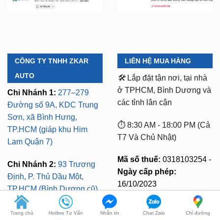
CÔNG TY TNHH ZKAR
LIÊN HỆ MUA HÀNG
AUTO
🛠️
Lắp đặt tận nơi, tại nhà
ở TPHCM, Bình Dương và
Chi Nhánh 1:
277–279
các tỉnh lân cận
Đường số 9A, KDC Trung
Sơn, xã Bình Hưng,
⏱️ 8:30 AM - 18:00 PM (Cả
TP.HCM (giáp khu Him
T7 Và Chủ Nhật)
Lam Quận 7)
Mã số thuế:
0318103254 -
Chi Nhánh 2:
93 Trương
Ngày cấp phép:
Trang chủ
Hotline Tư Vấn
Nhắn tin
Chat Zalo
Chỉ đường
Định, P. Thủ Dầu Một,