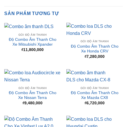
❤️ Dịch vụ làm xe tận nơi tại Sài Gòn, Bình Dương và các
tỉnh thành
SẢN PHẨM TƯƠNG TỰ
GÓI ĐỘ ÂM THANH
Độ Combo Âm Thanh Cho
GÓI ĐỘ ÂM THANH
Xe Mitsubishi Xpander
Độ Combo Âm Thanh Cho
₫
11,800,000
Xe Honda CRV
₫
7,280,000
GÓI ĐỘ ÂM THANH
GÓI ĐỘ ÂM THANH
Độ Combo Âm Thanh Cho
Độ Combo Âm Thanh Cho
Xe Nissan Terra
Xe Mazda CX8
₫
9,480,000
₫
6,720,000