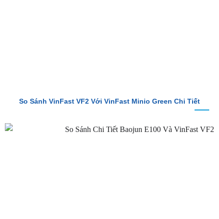
So Sánh VinFast VF2 Với VinFast Minio Green Chi Tiết