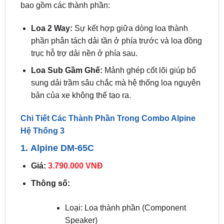
diện mang tính đột phá cho khoang cabin, tối ưu
hóa từ dải cao trong trẻo cho đến dải siêu trầm uy
lực. Hệ thống được phối ghép đồng bộ khoa học
bao gồm các thành phần:
Loa 2 Way:
Sự kết hợp giữa dòng loa thành
phần phân tách dải tần ở phía trước và loa đồng
trục hỗ trợ dải nền ở phía sau.
Loa Sub Gầm Ghế:
Mảnh ghép cốt lõi giúp bổ
sung dải trầm sâu chắc mà hệ thống loa nguyên
bản của xe không thể tạo ra.
Chi Tiết Các Thành Phần Trong Combo Alpine
Hệ Thống 3
1. Alpine DM-65C
Giá:
3.790.000 VNĐ
Thông số: