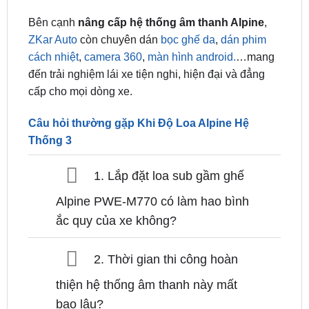
Plug & Play
, sử dụng jack zin theo xe giúp giữ
nguyên hệ thống điện, không cắt nối dây và đảm
bảo tính ổn định khi sử dụng.
Bên cạnh
nâng cấp hệ thống âm thanh Alpine
,
ZKar Auto
còn chuyên dán
bọc ghế da
,
dán phim
cách nhiệt
,
camera 360
,
màn hình android.
…mang
đến trải nghiệm lái xe tiện nghi, hiện đại và đẳng
cấp cho mọi dòng xe.
Câu hỏi thường gặp Khi Độ Loa Alpine Hệ
Thống 3
1. Lắp đặt loa sub gầm ghế
Alpine PWE-M770 có làm hao bình
ắc quy của xe không?