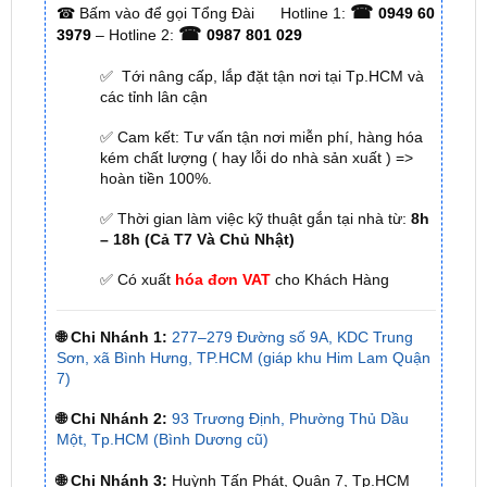
ĐỊA CHỈ TỚI TRUNG TÂM PHỤ KIỆN Ô
TÔ - ĐỒ CHƠI TRANG TRÍ XE HƠI ZKAR
AUTO
☎
☎
Bấm vào để gọi Tổng Đài
Hotline 1:
0949 60
☎
3979
– Hotline 2:
0987 801 029
✅ Tới nâng cấp, lắp đặt tận nơi tại Tp.HCM và
các tỉnh lân cận
✅ Cam kết: Tư vấn tận nơi miễn phí, hàng hóa
kém chất lượng ( hay lỗi do nhà sản xuất ) =>
hoàn tiền 100%.
✅ Thời gian làm việc kỹ thuật gắn tại nhà từ:
8h
– 18h (Cả T7 Và Chủ Nhật)
✅ Có xuất
hóa đơn VAT
cho Khách Hàng
🌐 Chi Nhánh 1:
277–279 Đường số 9A, KDC Trung
Sơn, xã Bình Hưng, TP.HCM (giáp khu Him Lam Quận
7)