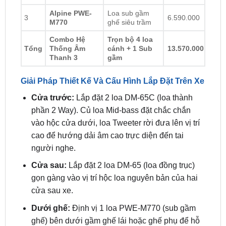
Alpine DM-
Loa thành phần
1
3.790.000
65C
cửa trước
Loa đồng trục
2
Alpine DM-65
3.190.000
cửa sau
Alpine PWE-
Loa sub gầm
3
6.590.000
M770
ghế siêu trầm
Combo Hệ
Trọn bộ 4 loa
Tổng
Thống Âm
cánh + 1 Sub
13.570.000
Thanh 3
gầm
Giải Pháp Thiết Kế Và Cấu Hình Lắp Đặt Trên Xe
Cửa trước:
Lắp đặt 2 loa DM-65C (loa thành
phần 2 Way). Củ loa Mid-bass đặt chắc chắn
vào hộc cửa dưới, loa Tweeter rời đưa lên vị trí
cao để hướng dải âm cao trực diện đến tai
người nghe.
Cửa sau:
Lắp đặt 2 loa DM-65 (loa đồng trục)
gọn gàng vào vị trí hộc loa nguyên bản của hai