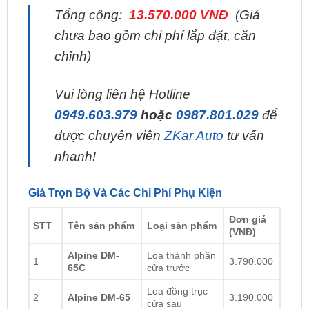
Tổng Chi Phí bảng giá nâng cấp hệ thống âm
thanh 3 Alpine
Tổng cộng:
13.570.000 VNĐ
(Giá
chưa bao gồm chi phí lắp đặt, căn
chỉnh)
Vui lòng liên hệ Hotline
0949.603.979
hoặc
0987.801.029
để
được chuyên viên
ZKar Auto
tư vấn
nhanh!
Giá Trọn Bộ Và Các Chi Phí Phụ Kiện
Đơn giá
STT
Tên sản phẩm
Loại sản phẩm
(VNĐ)