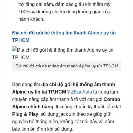
cửa sau xe.
Dưới ghế:
Định vị 1 loa PWE-M770 (sub gầm
ghế) bên dưới gầm ghế lái hoặc ghế phụ để hỗ
trợ tăng dải trầm, đảm bảo giấu kín thẩm mỹ
100% và không chiếm dụng không gian của
hành khách.
Địa chỉ độ gói hệ thống âm thanh Alpine uy tín
TPHCM
Địa chỉ độ gói hệ thống âm thanh Alpine uy tín TPHCM
Bạn đang tìm
địa chỉ độ gói hệ thống âm thanh
Alpine uy tín tại TP.HCM
?
ZKar Auto
là trung tâm
chuyên nâng cấp âm thanh ô tô với các gói
Combo
Alpine chính hãng
, thi công chuẩn kỹ thuật, lắp đặt