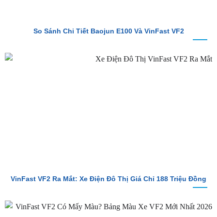
So Sánh Chi Tiết Baojun E100 Và VinFast VF2