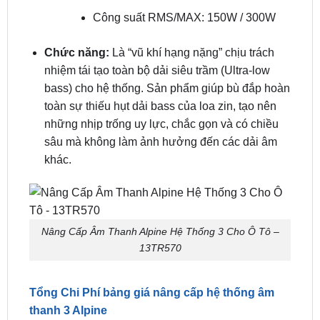
Loại: Loa sub gầm ghế (Active
Subwoofer)
Công suất RMS/MAX: 150W / 300W
Chức năng:
Là “vũ khí hạng nặng” chịu trách
nhiệm tái tạo toàn bộ dải siêu trầm (Ultra-low
bass) cho hệ thống. Sản phẩm giúp bù đắp hoàn
toàn sự thiếu hụt dải bass của loa zin, tạo nên
những nhịp trống uy lực, chắc gọn và có chiều
sâu mà không làm ảnh hưởng đến các dải âm
khác.
Nâng Cấp Âm Thanh Alpine Hệ Thống 3 Cho Ô Tô –
13TR570