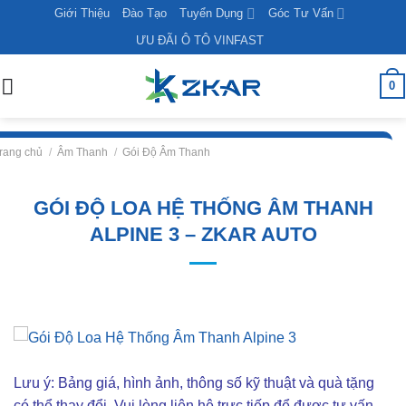
Skip
Giới Thiệu
Đào Tạo
Tuyển Dụng
Góc Tư Vấn
to
ƯU ĐÃI Ô TÔ VINFAST
content
0
rang chủ
/
Âm Thanh
/
Gói Độ Âm Thanh
GÓI ĐỘ LOA HỆ THỐNG ÂM THANH
ALPINE 3 – ZKAR AUTO
Lưu ý: Bảng giá, hình ảnh, thông số kỹ thuật và quà tặng
có thể thay đổi. Vui lòng liên hê trực tiếp để được tư vấn