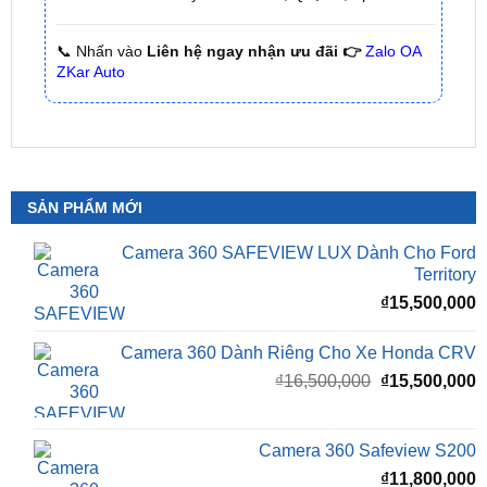
🌐 Chi Nhánh 2:
93 Trương Định, Phường Thủ Dầu
Một, Tp.HCM (Bình Dương cũ)
🌐 Chi Nhánh 3:
Huỳnh Tấn Phát, Quận 7, Tp.HCM
📞 Nhấn vào
Liên hệ ngay nhận ưu đãi 👉
Zalo OA
ZKar Auto
SẢN PHẨM MỚI
Camera 360 SAFEVIEW LUX Dành Cho Ford
Territory
₫
15,500,000
Camera 360 Dành Riêng Cho Xe Honda CRV
Giá
G
₫
16,500,000
₫
15,500,000