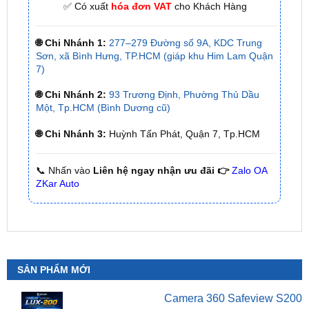
🌐 Chi Nhánh 1:
277–279 Đường số 9A, KDC Trung
Sơn, xã Bình Hưng, TP.HCM (giáp khu Him Lam Quận
7)
🌐 Chi Nhánh 2:
93 Trương Định, Phường Thủ Dầu
Một, Tp.HCM (Bình Dương cũ)
🌐 Chi Nhánh 3:
Huỳnh Tấn Phát, Quận 7, Tp.HCM
📞 Nhấn vào
Liên hệ ngay nhận ưu đãi 👉
Zalo OA
ZKar Auto
SẢN PHẨM MỚI
Camera 360 Safeview S200
₫
11,800,000