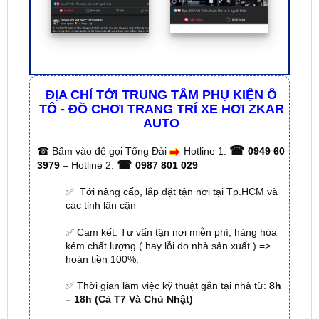
ĐỊA CHỈ TỚI TRUNG TÂM PHỤ KIỆN Ô
TÔ - ĐỒ CHƠI TRANG TRÍ XE HƠI ZKAR
AUTO
☎
☎
Bấm vào để gọi Tổng Đài
Hotline 1:
0949 60
☎
3979
– Hotline 2:
0987 801 029
✅ Tới nâng cấp, lắp đặt tận nơi tại Tp.HCM và
các tỉnh lân cận
✅ Cam kết: Tư vấn tận nơi miễn phí, hàng hóa
kém chất lượng ( hay lỗi do nhà sản xuất ) =>
hoàn tiền 100%.
✅ Thời gian làm việc kỹ thuật gắn tại nhà từ:
8h
– 18h (Cả T7 Và Chủ Nhật)
✅ Có xuất
hóa đơn VAT
cho Khách Hàng