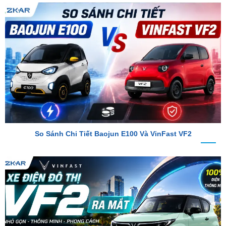
So Sánh Chi Tiết Baojun E100 Và VinFast VF2