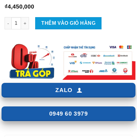
₫
4,450,000
Gương điện tử Azcam G1 4K cho Mercedes A150 số lượng
THÊM VÀO GIỎ HÀNG
ZALO
0949 60 3979