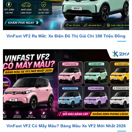
VinFast VF2 Ra Mắt: Xe Điện Đô Thị Giá Chỉ 188 Triệu Đồng
VinFast VF2 Có Mấy Màu? Bảng Màu Xe VF2 Mới Nhất 2026
TỔNG ĐÀI TƯ VẤN