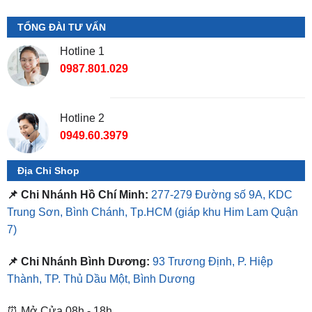
Hotline 1
0987.801.029
Hotline 2
0949.60.3979
Địa Chỉ Shop
📌 Chi Nhánh Hồ Chí Minh:
277-279 Đường số 9A, KDC
Trung Sơn, Bình Chánh, Tp.HCM
(giáp khu Him Lam Quận
7)
📌 Chi Nhánh Bình Dương:
93 Trương Định, P. Hiệp
Thành, TP. Thủ Dầu Một, Bình Dương
⏰ Mở Cửa 08h - 18h
❤️ Dịch vụ làm xe tận nơi tại Sài Gòn, Bình Dương và các