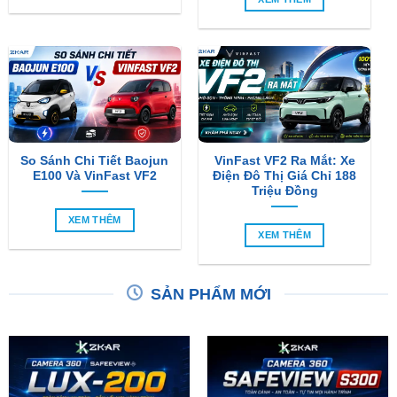
So Sánh Chi Tiết Baojun
VinFast VF2 Ra Mắt: Xe
E100 Và VinFast VF2
Điện Đô Thị Giá Chỉ 188
Triệu Đồng
XEM THÊM
XEM THÊM
SẢN PHẨM MỚI