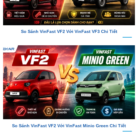
So Sánh VinFast VF2 Với VinFast VF3 Chi Tiết
So Sánh VinFast VF2 Với VinFast Minio Green Chi Tiết