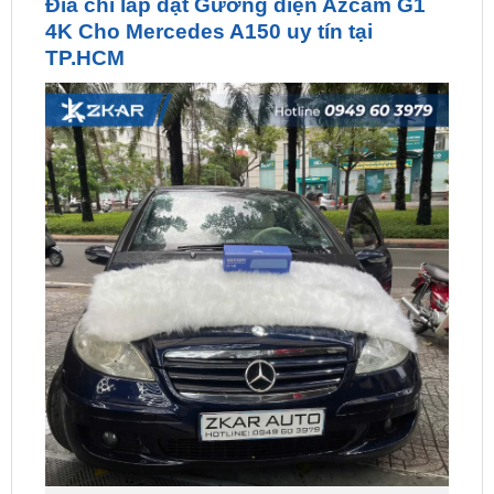
TP.HCM
Đia chỉ lắp đặt Gương điện Azcam G1 4K Cho
Mercedes A150 uy tín tại TP.HCM