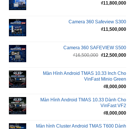
Camera 360 Safeview S300
₫
11,500,000
Camera 360 SAFEVIEW S500
Giá
G
₫
16,500,000
₫
12,500,000
gốc
h
là:
t
₫16,500,000.
l
Màn Hình Android TMAS 10.33 Inch Cho
₫
VinFast Minio Green
₫
8,000,000
Màn Hình Android TMAS 10.33 Dành Cho
VinFast VF2
₫
8,000,000
Màn hình Cluster Android TMAS T600 Dành
Cho VinFast VF3
₫
10,800,000