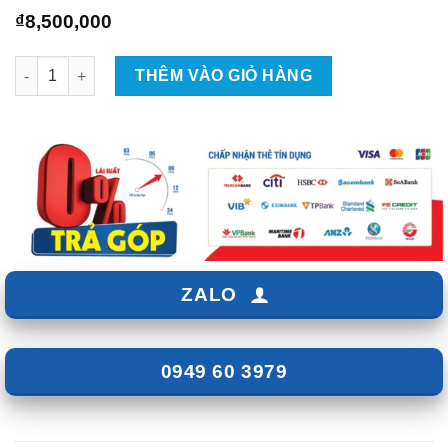
₫
8,500,000
Honda CR-V độ 2 bi gầm - Giá từ 8tr5 số lượng
THÊM VÀO GIỎ HÀNG
ZALO
0949 60 3979