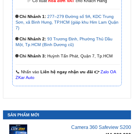
✅ Có xuất
hóa đơn VAT
cho Khách Hàng
🌐 Chi Nhánh 1:
277–279 Đường số 9A, KDC Trung
Sơn, xã Bình Hưng, TP.HCM (giáp khu Him Lam Quận
7)
🌐 Chi Nhánh 2:
93 Trương Định, Phường Thủ Dầu
Một, Tp.HCM (Bình Dương cũ)
🌐 Chi Nhánh 3:
Huỳnh Tấn Phát, Quận 7, Tp.HCM
📞 Nhấn vào
Liên hệ ngay nhận ưu đãi 👉
Zalo OA
ZKar Auto
SẢN PHẨM MỚI
Camera 360 Safeview S200