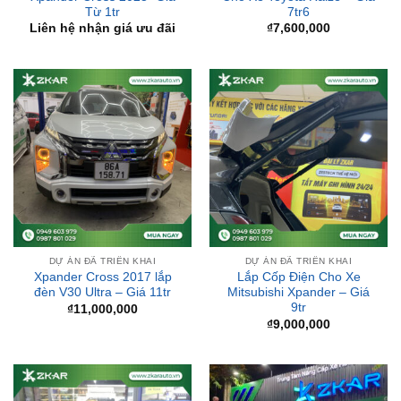
Từ 1tr
7tr6
Liên hệ nhận giá ưu đãi
₫
7,600,000
DỰ ÁN ĐÃ TRIỂN KHAI
DỰ ÁN ĐÃ TRIỂN KHAI
Xpander Cross 2017 lắp
Lắp Cốp Điện Cho Xe
đèn V30 Ultra – Giá 11tr
Mitsubishi Xpander – Giá
9tr
₫
11,000,000
₫
9,000,000