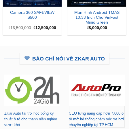
Camera 360 SAFEVIEW
Màn Hình Android TMAS
S500
10.33 Inch Cho VinFast
Minio Green
Giá
Giá
₫
16,500,000
₫
12,500,000
₫
8,000,000
gốc
hiện
là:
tại
₫16,500,000.
là:
₫12,500,000.
BÁO CHÍ NÓI VỀ ZKAR AUTO
ZKar Auto tài trợ học bổng kỹ
CEO từng nâng cấp hơn 7.000 ô
thuật ô tô cho thanh niên nghèo
tô mở hệ thống chăm sóc xe hơi
vượt khó
chuyên nghiệp tại TP.HCM