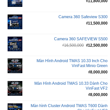
₫
11,800,000
Camera 360 Safeview S300
₫
11,500,000
Camera 360 SAFEVIEW S500
Giá
G
₫
16,500,000
₫
12,500,000
gốc
h
là:
t
₫16,500,000.
l
Màn Hình Android TMAS 10.33 Inch Cho
₫
VinFast Minio Green
₫
8,000,000
Màn Hình Android TMAS 10.33 Dành Cho
VinFast VF2
₫
8,000,000
Màn hình Cluster Android TMAS T600 Dành