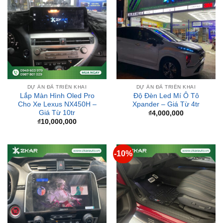
DỰ ÁN ĐÃ TRIỂN KHAI
DỰ ÁN ĐÃ TRIỂN KHAI
Lắp Màn Hình Oled Pro
Độ Đèn Led Mí Ô Tô
Cho Xe Lexus NX450H –
Xpander – Giá Từ 4tr
Giá Từ 10tr
₫
4,000,000
₫
10,000,000
-10%