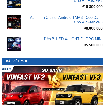
Cho VinFast VF3
₫
10,800,000
Màn hình Cluster Android TMAS T500 Dành
Cho VinFast VF3
₫
8,800,000
Đèn Bi LED X-LIGHT F+ PRO MINI
₫
5,500,000
BÀI VIẾT MỚI