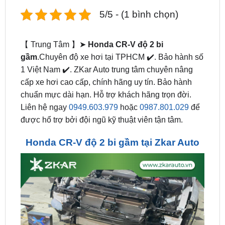
5/5 - (1 bình chọn)
【 Trung Tâm 】➤
Honda CR-V độ 2 bi
gầm
.Chuyên độ xe hơi tại TPHCM ✔️. Bảo hành số
1 Việt Nam ✔️. ZKar Auto trung tâm chuyên nâng
cấp xe hơi cao cấp, chính hãng uy tín. Bảo hành
chuẩn mực dài hạn. Hỗ trợ khách hãng trọn đời.
Liên hệ ngay
0949.603.979
hoặc
0987.801.029
để
được hổ trợ bởi đội ngũ kỹ thuật viên tận tâm.
Honda CR-V độ 2 bi gầm tại Zkar Auto