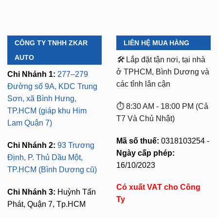
CÔNG TY TNHH ZKAR
LIÊN HỆ MUA HÀNG
AUTO
🛠️
Lắp đặt tận nơi, tại nhà
ở TPHCM, Bình Dương và
Chi Nhánh 1:
277–279
các tỉnh lân cận
Đường số 9A, KDC Trung
Sơn, xã Bình Hưng,
⏱️ 8:30 AM - 18:00 PM (Cả
TP.HCM (giáp khu Him
T7 Và Chủ Nhật)
Lam Quận 7)
Mã số thuế:
0318103254 -
Chi Nhánh 2:
93 Trương
Ngày cấp phép:
Định, P. Thủ Dầu Một,
16/10/2023
TP.HCM (Bình Dương cũ)
Có xuất VAT cho Công
Chi Nhánh 3:
Huỳnh Tấn
Ty
Phát, Quận 7, Tp.HCM