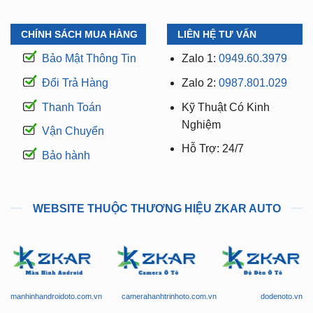
CHÍNH SÁCH MUA HÀNG
LIÊN HỆ TƯ VẤN
Bảo Mật Thông Tin
Zalo 1:
0949.60.3979
Đổi Trả Hàng
Zalo 2:
0987.801.029
Thanh Toán
Kỹ Thuật Có Kinh
Nghiệm
Vận Chuyển
Hỗ Trợ: 24/7
Bảo hành
WEBSITE THUỘC THƯƠNG HIỆU ZKAR AUTO
manhinhandroidoto.com.vn
camerahanhtrinhoto.com.vn
dodenoto.vn