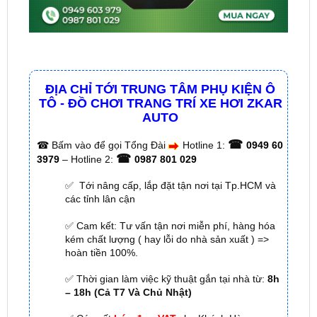
ĐỊA CHỈ TỚI TRUNG TÂM PHỤ KIỆN Ô
TÔ - ĐỒ CHƠI TRANG TRÍ XE HƠI ZKAR
AUTO
☎
☎
Bấm vào để gọi Tổng Đài
Hotline 1:
0949 60
☎
3979
– Hotline 2:
0987 801 029
✅ Tới nâng cấp, lắp đặt tận nơi tại Tp.HCM và
các tỉnh lân cận
✅ Cam kết: Tư vấn tận nơi miễn phí, hàng hóa
kém chất lượng ( hay lỗi do nhà sản xuất ) =>
hoàn tiền 100%.
✅ Thời gian làm việc kỹ thuật gắn tại nhà từ:
8h
– 18h (Cả T7 Và Chủ Nhật)