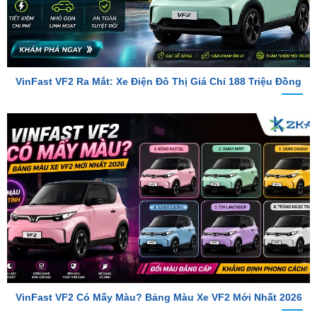
VinFast VF2 Ra Mắt: Xe Điện Đô Thị Giá Chỉ 188 Triệu Đồng
VinFast VF2 Có Mấy Màu? Bảng Màu Xe VF2 Mới Nhất 2026