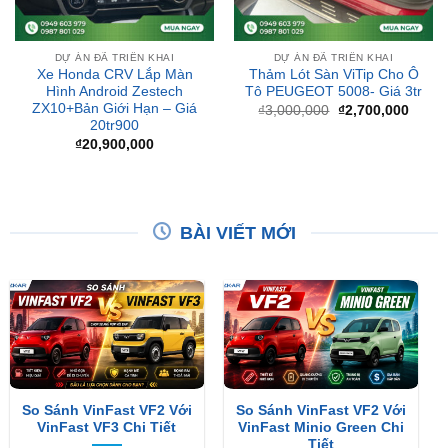
DỰ ÁN ĐÃ TRIỂN KHAI
DỰ ÁN ĐÃ TRIỂN KHAI
Xe Honda CRV Lắp Màn
Thảm Lót Sàn ViTip Cho Ô
Hình Android Zestech
Tô PEUGEOT 5008- Giá 3tr
ZX10+Bản Giới Hạn – Giá
Giá
Giá
₫
3,000,000
₫
2,700,000
gốc
hiện
20tr900
là:
tại
₫
20,900,000
₫3,000,000.
là:
₫2,70
BÀI VIẾT MỚI
So Sánh VinFast VF2 Với
So Sánh VinFast VF2 Với
VinFast VF3 Chi Tiết
VinFast Minio Green Chi
Tiết