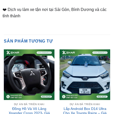
❤️ Dịch vụ làm xe tận nơi tại Sài Gòn, Bình Dương và các
tỉnh thành
SẢN PHẨM TƯƠNG TỰ
DỰ ÁN ĐÃ TRIỂN KHAI
DỰ ÁN ĐÃ TRIỂN KHAI
Đồng Hồ Và Vô Lăng
Lắp Android Box D14 Ultra
Xpander Cross 2023- Giá
Cho Xe Toyota Raize – Giá