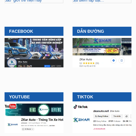
bão” giới trẻ hiện nay
địa điểm lắp đặt...
FACEBOOK
DẪN ĐƯỜNG
YOUTUBE
TIKTOK