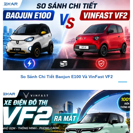
So Sánh Chi Tiết Baojun E100 Và VinFast VF2