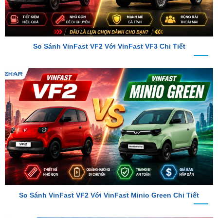
So Sánh VinFast VF2 Với VinFast VF3 Chi Tiết
So Sánh VinFast VF2 Với VinFast Minio Green Chi Tiết