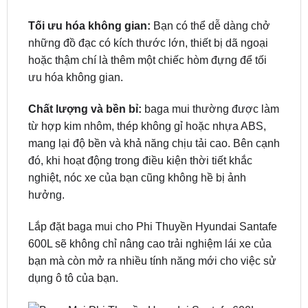
xe. baga mui có thể làm cho chiếc Phi Thuyền
Hyundai Santafe 600L của bạn trở nên độc đáo và
thu hút mọi ánh nhìn.
Tối ưu hóa không gian:
Bạn có thể dễ dàng chở
những đồ đạc có kích thước lớn, thiết bị dã ngoại
hoặc thậm chí là thêm một chiếc hòm đựng để tối
ưu hóa không gian.
Chất lượng và bền bỉ:
baga mui thường được làm
từ hợp kim nhôm, thép không gỉ hoặc nhựa ABS,
mang lại độ bền và khả năng chịu tải cao. Bên cạnh
đó, khi hoạt động trong điều kiện thời tiết khắc
nghiệt, nóc xe của bạn cũng không hề bị ảnh
hưởng.
Lắp đặt baga mui cho Phi Thuyền Hyundai Santafe
600L sẽ không chỉ nâng cao trải nghiệm lái xe của