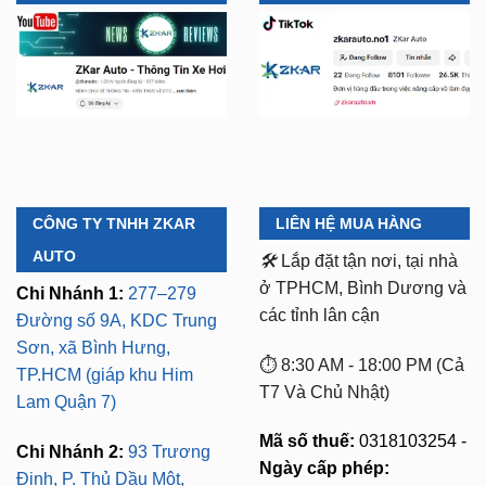
YOUTUBE
TIKTOK
CÔNG TY TNHH ZKAR
LIÊN HỆ MUA HÀNG
AUTO
🛠️
Lắp đặt tận nơi, tại nhà
ở TPHCM, Bình Dương và
Chi Nhánh 1:
277–279
các tỉnh lân cận
Đường số 9A, KDC Trung
Sơn, xã Bình Hưng,
⏱️ 8:30 AM - 18:00 PM (Cả
TP.HCM (giáp khu Him
T7 Và Chủ Nhật)