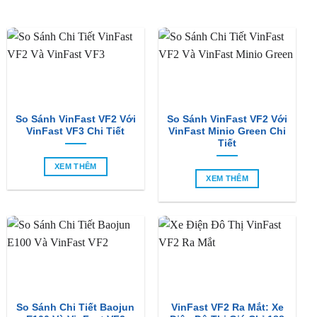
là:
tại
₫4,600,000.
là:
₫4,20
BÀI VIẾT MỚI
So Sánh VinFast VF2 Với
So Sánh VinFast VF2 Với
VinFast VF3 Chi Tiết
VinFast Minio Green Chi
Tiết
XEM THÊM
XEM THÊM