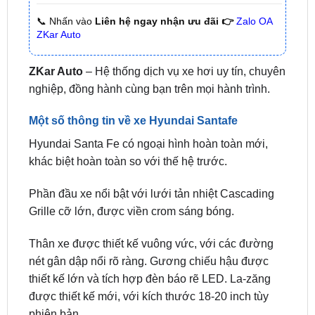
🌐 Chi Nhánh 2:
93 Trương Định, Phường Thủ Dầu
Một, Tp.HCM (Bình Dương cũ)
🌐 Chi Nhánh 3:
Huỳnh Tấn Phát, Quận 7, Tp.HCM
📞 Nhấn vào
Liên hệ ngay nhận ưu đãi 👉
Zalo OA
ZKar Auto
ZKar Auto
– Hệ thống dịch vụ xe hơi uy tín, chuyên
nghiệp, đồng hành cùng bạn trên mọi hành trình.
Một số thông tin về xe Hyundai Santafe
Hyundai Santa Fe có ngoại hình hoàn toàn mới,
khác biệt hoàn toàn so với thế hệ trước.
Phần đầu xe nổi bật với lưới tản nhiệt Cascading
Grille cỡ lớn, được viền crom sáng bóng.
Thân xe được thiết kế vuông vức, với các đường