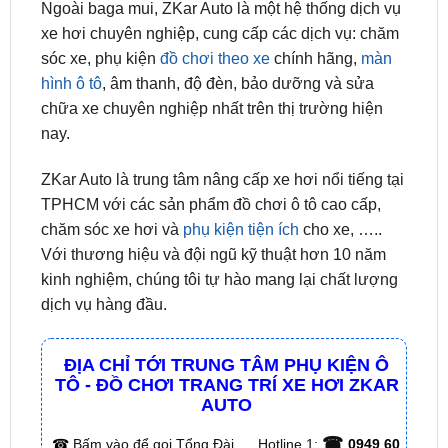
mui được rất nhiều chủ xe ưa chuộng và lựa chọn
lắp đặt.
Ngoài baga mui, ZKar Auto là một hệ thống dịch vụ
xe hơi chuyên nghiệp, cung cấp các dịch vụ: chăm
sóc xe, phụ kiện
đồ chơi theo xe
chính hãng,
màn
hình ô tô
, âm thanh, độ đèn, bảo dưỡng và sửa
chữa xe chuyên nghiệp nhất trên thị trường hiện
nay.
ZKar Auto là trung tâm nâng cấp xe hơi nổi tiếng tại
TPHCM với các sản phẩm đồ chơi ô tô cao cấp,
chăm sóc xe hơi và
phụ kiện tiện ích
cho xe, …..
Với thương hiệu và đội ngũ kỹ thuật hơn 10 năm
kinh nghiệm, chúng tôi tự hào mang lại chất lượng
dịch vụ hàng đầu.
ĐỊA CHỈ TỚI TRUNG TÂM PHỤ KIỆN Ô