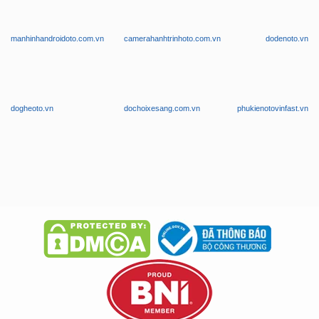
WEBSITE THUỘC THƯƠNG HIỆU ZKAR AUTO
manhinhandroidoto.com.vn
camerahanhtrinhoto.com.vn
dodenoto.vn
dogheoto.vn
dochoixesang.com.vn
phukienotovinfast.vn