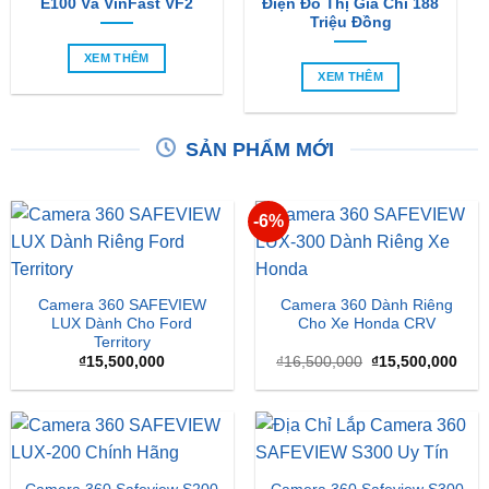
So Sánh Chi Tiết Baojun
VinFast VF2 Ra Mắt: Xe
E100 Và VinFast VF2
Điện Đô Thị Giá Chỉ 188
Triệu Đồng
XEM THÊM
XEM THÊM
SẢN PHẨM MỚI
-6%
Camera 360 SAFEVIEW
Camera 360 Dành Riêng
LUX Dành Cho Ford
Cho Xe Honda CRV
Territory
Giá
Giá
₫
15,500,000
₫
16,500,000
₫
15,500,000
gốc
hiện
là:
tại