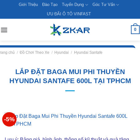
Skip
Giới Thiệu
Đào Tạo
Tuyển Dụng
Góc Tư Vấn
to
ƯU ĐÃI Ô TÔ VINFAST
content
0
rang chủ
/
Đồ Chơi Theo Xe
/
Hyundai
/
Hyundai Santafe
LẮP ĐẶT BAGA MUI PHI THUYỀN
HYUNDAI SANTAFE 600L TẠI TPHCM
-5%
Lưu ý: Bảng giá, hình ảnh, thông số kỹ thuật và quà tặng