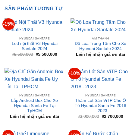
tỉnh thành
SẢN PHẨM TƯƠNG TỰ
-15%
HYUNDAI SANTAFE
ÂM THANH
Led nội thất V3 Hyundai
Độ Loa Trung Tâm Cho Xe
Santafe 2024
Hyundai Santafe 2024
Giá
Giá
₫
6,500,000
₫
5,500,000
Liên hệ nhận giá ưu đãi
gốc
hiện
là:
tại
₫6,500,000.
là:
₫5,500,000.
-10%
HYUNDAI SANTAFE
HYUNDAI SANTAFE
Lắp Android Box Cho Xe
Thảm Lót Sàn ViTP Cho Ô
Hyundai Santa Fe Tại
Tô Hyundai Santa Fe 2018
TpHCM
– 2023