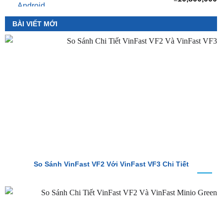
Màn hình Cluster Android TMAS T600 Dành
Cho VinFast VF3
₫
10,800,000
BÀI VIẾT MỚI
So Sánh VinFast VF2 Với VinFast VF3 Chi Tiết