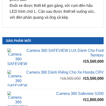
nét gân dập nổi rõ ràng. Gương chiếu hậu được
thiết kế lớn và tích hợp đèn báo rẽ LED. La-zăng
được thiết kế mới, với kích thước 18-20 inch tùy
phiên bản
Đuôi xe được thiết kế gọn gàng, với cụm đèn hậu
LED hình chữ L. Cản sau được thiết kế vuông vức,
với đèn phản quang và ống xả kép.
SẢN PHẨM MỚI
Camera 360 SAFEVIEW LUX Dành Cho Ford
Territory
₫
15,500,000
Camera 360 Dành Riêng Cho Xe Honda CRV
Giá
G
₫
16,500,000
₫
15,500,000
gốc
h