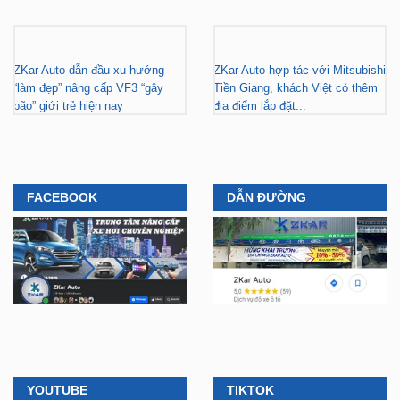
Gara nâng cấp xe hơi chuyên
ZKar Auto tài trợ học bổng kỹ
nghiệp tại TP.HCM - Tài trợ học
thuật ô tô cho thanh niên có hoàn
bổng cho thanh niên khó khăn
cảnh khó khăn
ZKar Auto dẫn đầu xu hướng
ZKar Auto hợp tác với Mitsubishi
“làm đẹp” nâng cấp VF3 “gây
Tiền Giang, khách Việt có thêm
bão” giới trẻ hiện nay
địa điểm lắp đặt...
FACEBOOK
DẪN ĐƯỜNG