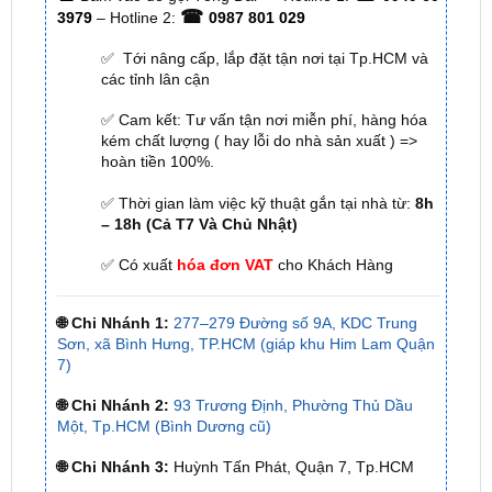
TÔ - ĐỒ CHƠI TRANG TRÍ XE HƠI ZKAR
AUTO
☎
☎
Bấm vào để gọi Tổng Đài
Hotline 1:
0949 60
☎
3979
– Hotline 2:
0987 801 029
✅ Tới nâng cấp, lắp đặt tận nơi tại Tp.HCM và
các tỉnh lân cận
✅ Cam kết: Tư vấn tận nơi miễn phí, hàng hóa
kém chất lượng ( hay lỗi do nhà sản xuất ) =>
hoàn tiền 100%.
✅ Thời gian làm việc kỹ thuật gắn tại nhà từ:
8h
– 18h (Cả T7 Và Chủ Nhật)
✅ Có xuất
hóa đơn VAT
cho Khách Hàng
🌐 Chi Nhánh 1:
277–279 Đường số 9A, KDC Trung
Sơn, xã Bình Hưng, TP.HCM (giáp khu Him Lam Quận
7)