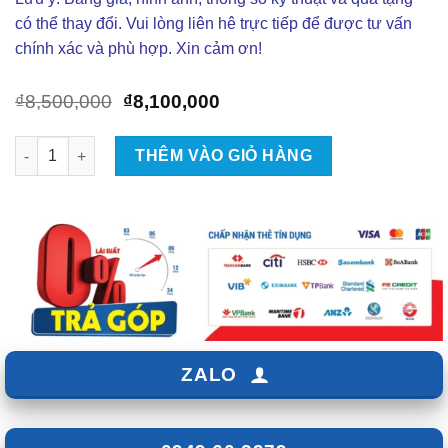
có thể thay đổi. Vui lòng liên hê trực tiếp để được tư vấn
chính xác và phù hợp. Xin cảm ơn!
Giá
Giá
₫
8,500,000
₫
8,100,000
gốc
hiện
là:
tại
Lắp Đặt Baga Mui Phi Thuyền Hyundai Santafe 600L Tại TPHC
THÊM VÀO GIỎ HÀNG
₫8,500,000.
là:
₫8,100,000.
ZALO