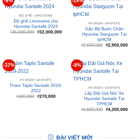
Giá
Giá
Liên hệ nhận giá ưu đãi
₫
3,000,000
₫
2,700,000
gốc
hiện
là:
tại
₫3,000,000.
là:
₫2,70
-9%
-19%
ĐỘ GHẾ LIMOUSINE
Độ ghế Limousine cho
HYUNDAI SANTAFE
Hyundai Santafe 2024
Gắn Bệ Bước Chân
Giá
Giá
₫
35,000,000
₫
32,000,000
Hyundai Stargazer Tại
gốc
hiện
tpHCM
là:
tại
₫35,000,000.
là:
Giá
Giá
₫
3,600,000
₫
2,900,000
₫32,000,000.
gốc
hiện
là:
tại
₫3,600,000.
là:
₫2,90
-37%
-9%
HYUNDAI SANTAFE
Thảm Taplo Santafe 2019-
HYUNDAI SANTAFE
2022
Lắp Đặt Giá Nóc Xe
Giá
Giá
₫
430,000
₫
270,000
Hyundai Santafe Tại
gốc
hiện
TPHCM
là:
tại
₫430,000.
là:
Giá
Giá
₫
4,600,000
₫
4,200,000
₫270,000.
gốc
hiện