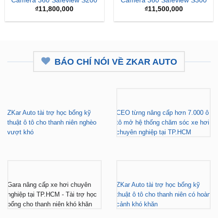
₫16,500,000.
là:
₫15,
Camera 360 Safeview S200
Camera 360 Safeview S300
₫
11,800,000
₫
11,500,000
BÁO CHÍ NÓI VỀ ZKAR AUTO
ZKar Auto tài trợ học bổng kỹ
CEO từng nâng cấp hơn 7.000 ô
thuật ô tô cho thanh niên nghèo
tô mở hệ thống chăm sóc xe hơi
vượt khó
chuyên nghiệp tại TP.HCM