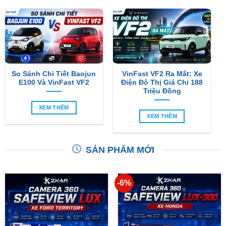
So Sánh Chi Tiết Baojun
VinFast VF2 Ra Mắt: Xe
E100 Và VinFast VF2
Điện Đô Thị Giá Chỉ 188
Triệu Đồng
XEM THÊM
XEM THÊM
SẢN PHẨM MỚI
-6%