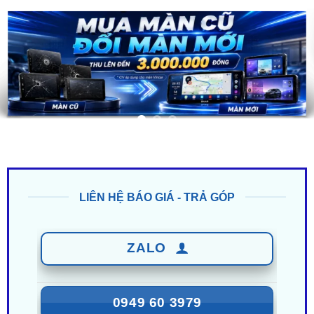
LIÊN HỆ BÁO GIÁ - TRẢ GÓP
ZALO
0949 60 3979