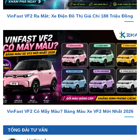
VinFast VF2 Có Mấy Màu? Bảng Màu Xe VF2 Mới Nhất 2026
TỔNG ĐÀI TƯ VẤN
Hotline 1
0987.801.029