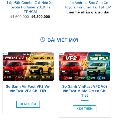
Giá
Giá
₫
4,600,000
₫
4,200,000
gốc
hiện
là:
tại
₫4,600,000.
là:
₫4,200,000.
BÀI VIẾT MỚI
So Sánh VinFast VF2 Với
So Sánh VinFast VF2 Với
VinFast VF3 Chi Tiết
VinFast Minio Green Chi
Tiết
XEM THÊM
XEM THÊM