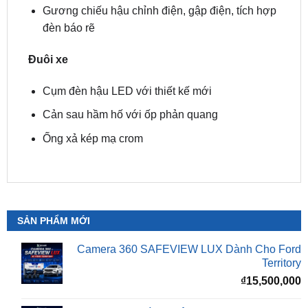
Đuôi xe
Cụm đèn hậu LED với thiết kế mới
Cản sau hầm hố với ốp phản quang
Ống xả kép mạ crom
SẢN PHẨM MỚI
Camera 360 SAFEVIEW LUX Dành Cho Ford
Territory
₫
15,500,000
Camera 360 Dành Riêng Cho Xe Honda CRV
Giá
G
₫
16,500,000
₫
15,500,000