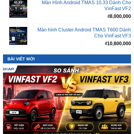
₫
8,000,000
Màn hình Cluster Android TMAS T600 Dành
Cho VinFast VF3
₫
10,800,000
BÀI VIẾT MỚI
So Sánh VinFast VF2 Với VinFast VF3 Chi Tiết