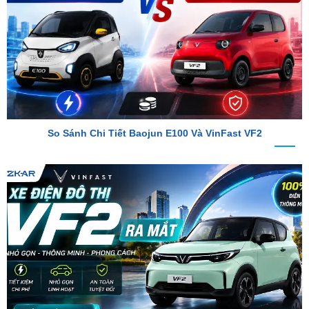
So Sánh Chi Tiết Baojun E100 Và VinFast VF2
VinFast VF2 Ra Mắt: Xe Điện Đô Thị Giá Chỉ 188 Triệu Đồng