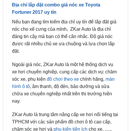
Nếu bạn đang tìm kiếm địa chỉ uy tín để lắp đặt giá
nóc cho xế cưng của mình, ZKar Auto là địa chỉ
đáng tin cậy mà bạn có thể cân nhắc. Độ giá nóc
được rất nhiều chủ xe ưa chuộng và lựa chọn lắp
đặt.
Ngoài giá nóc, ZKar Auto là một hệ thống dịch vụ
xe hơi chuyên nghiệp, cung cấp các dịch vụ: chăm
sóc xe, phụ kiện
đồ chơi theo xe
chính hãng,
màn
hình ô tô
, âm thanh, độ đèn, bảo dưỡng và sửa
chữa xe chuyên nghiệp nhất trên thị trường hiện
nay.
ZKar Auto là trung tâm nâng cấp xe hơi nổi tiếng tại
TPHCM với các sản phẩm đồ chơi ô tô cao cấp,
chăm sóc xe hơi và
phụ kiện tiện ích
cho xe, …..
Với thương hiệu và đội ngũ kỹ thuật hơn 10 năm
kinh nghiệm, chúng tôi tự hào mang lại chất lượng