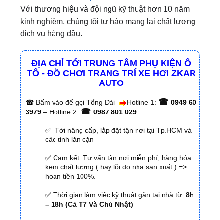
dịch vụ hàng đầu.
ĐỊA CHỈ TỚI TRUNG TÂM PHỤ KIỆN Ô
TÔ - ĐỒ CHƠI TRANG TRÍ XE HƠI ZKAR
AUTO
☎
☎
Bấm vào để gọi Tổng Đài
Hotline 1:
0949 60
☎
3979
– Hotline 2:
0987 801 029
✅ Tới nâng cấp, lắp đặt tận nơi tại Tp.HCM và
các tỉnh lân cận
✅ Cam kết: Tư vấn tận nơi miễn phí, hàng hóa
kém chất lượng ( hay lỗi do nhà sản xuất ) =>
hoàn tiền 100%.
✅ Thời gian làm việc kỹ thuật gắn tại nhà từ:
8h
– 18h (Cả T7 Và Chủ Nhật)
✅ Có xuất
hóa đơn VAT
cho Khách Hàng