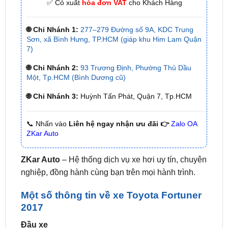
🌐 Chi Nhánh 1:
277–279 Đường số 9A, KDC Trung
Sơn, xã Bình Hưng, TP.HCM (giáp khu Him Lam Quận
7)
🌐 Chi Nhánh 2:
93 Trương Định, Phường Thủ Dầu
Một, Tp.HCM (Bình Dương cũ)
🌐 Chi Nhánh 3:
Huỳnh Tấn Phát, Quận 7, Tp.HCM
📞 Nhấn vào
Liên hệ ngay nhận ưu đãi 👉
Zalo OA
ZKar Auto
ZKar Auto
– Hệ thống dịch vụ xe hơi uy tín, chuyên
nghiệp, đồng hành cùng bạn trên mọi hành trình.
Một số thông tin về xe Toyota Fortuner
2017
Đầu xe
Nổi bật với lưới tản nhiệt hình thang lớn, mạ