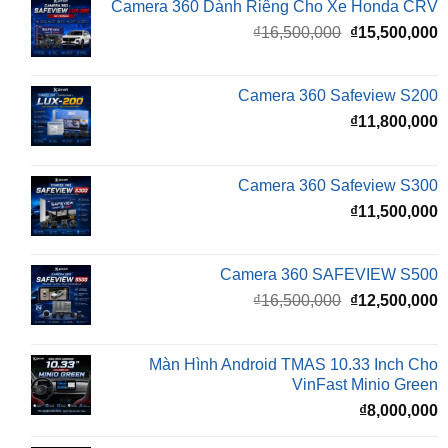
gốc
h
là:
t
₫16,500,000.
l
Camera 360 Safeview S200
₫
₫
11,800,000
Camera 360 Safeview S300
₫
11,500,000
Camera 360 SAFEVIEW S500
Giá
G
₫
16,500,000
₫
12,500,000
gốc
h
là:
t
₫16,500,000.
l
Màn Hình Android TMAS 10.33 Inch Cho
₫
VinFast Minio Green
₫
8,000,000
Màn Hình Android TMAS 10.33 Dành Cho
VinFast VF2