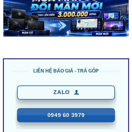
LIÊN HỆ BÁO GIÁ - TRẢ GÓP
ZALO
0949 60 3979
ZALO