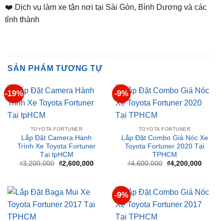
SẢN PHẨM TƯƠNG TỰ
-19%
-9%
TOYOTA FORTUNER
TOYOTA FORTUNER
Lắp Đặt Camera Hành
Lắp Đặt Combo Giá Nóc Xe
Trình Xe Toyota Fortuner
Toyota Fortuner 2020 Tại
Tại tpHCM
TPHCM
Giá
Giá
Giá
Giá
₫
3,200,000
₫
2,600,000
₫
4,600,000
₫
4,200,000
gốc
hiện
gốc
hiện
là:
tại
là:
tại
₫3,200,000.
là:
₫4,600,000.
là:
₫2,600,000.
₫4,20
-9%
TOYOTA FORTUNER
TOYOTA FORTUNER
Lắp Đặt Baga Mui Xe
Lắp Đặt Combo Giá Nóc Xe