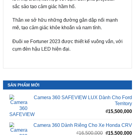
Thân xe sở hữu những đường gân dập nổi mạnh
mẽ, tạo cảm giác khỏe khoắn và nam tính.
Đuôi xe Fortuner 2023 được thiết kế vuông vắn, với
cụm đèn hậu LED hiện đại.
SẢN PHẨM MỚI
Camera 360 SAFEVIEW LUX Dành Cho Ford
Territory
₫
15,500,000
Camera 360 Dành Riêng Cho Xe Honda CRV
Giá
G
₫
16,500,000
₫
15,500,000
gốc
h
là:
t