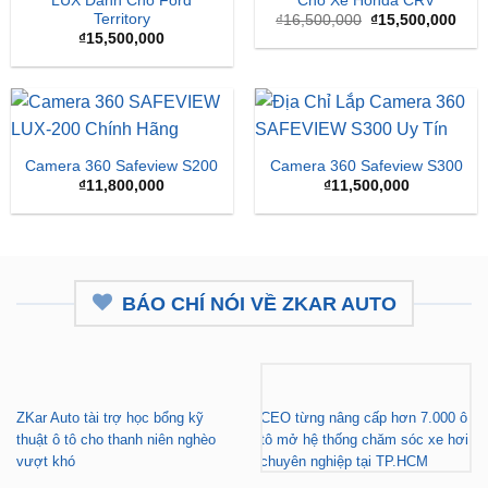
₫16,500,000.
là:
₫15,
Camera 360 Safeview S200
Camera 360 Safeview S300
₫
11,800,000
₫
11,500,000
BÁO CHÍ NÓI VỀ ZKAR AUTO
ZKar Auto tài trợ học bổng kỹ
CEO từng nâng cấp hơn 7.000 ô
thuật ô tô cho thanh niên nghèo
tô mở hệ thống chăm sóc xe hơi
vượt khó
chuyên nghiệp tại TP.HCM