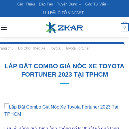
Skip
Giới Thiệu
Đào Tạo
Tuyển Dụng
Góc Tư Vấn
to
ƯU ĐÃI Ô TÔ VINFAST
content
0
rang chủ
/
Đồ Chơi Theo Xe
/
Toyota
/
Toyota Fortuner
LẮP ĐẶT COMBO GIÁ NÓC XE TOYOTA
FORTUNER 2023 TẠI TPHCM
Lưu ý: Bảng giá, hình ảnh, thông số kỹ thuật và quà tặng