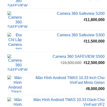
₫16,500,000.
l
Camera 360 Safeview S200
₫
₫
11,800,000
Camera 360 Safeview S300
₫
11,500,000
Camera 360 SAFEVIEW S500
Giá
G
₫
16,500,000
₫
12,500,000
gốc
h
là:
t
₫16,500,000.
l
Màn Hình Android TMAS 10.33 Inch Cho
₫
VinFast Minio Green
₫
8,000,000
Màn Hình Android TMAS 10.33 Dành Cho
VinFast VF2
₫
8,000,000