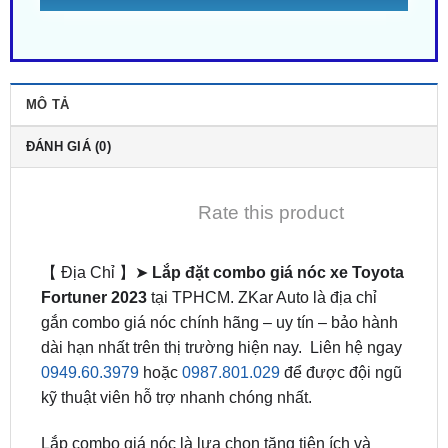
MÔ TẢ
ĐÁNH GIÁ (0)
Rate this product
【 Địa Chỉ 】➤
Lắp đặt combo giá nóc xe Toyota
Fortuner 2023
tại TPHCM. ZKar Auto là địa chỉ
gắn combo giá nóc chính hãng – uy tín – bảo hành
dài hạn nhất trên thị trường hiện nay. Liên hệ ngay
0949.60.3979
hoặc
0987.801.029
để được đội ngũ
kỹ thuật viên hỗ trợ nhanh chóng nhất.
Lắp combo giá nóc là lựa chọn tăng tiện ích và
thẩm mỹ của chiếc xe
Toyota Fortuner
của bạn.
combo giá nóc không chỉ giúp bạn tận dụng hiệu