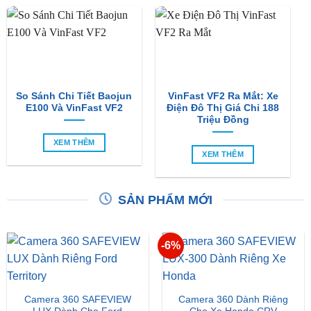
So Sánh Chi Tiết Baojun
VinFast VF2 Ra Mắt: Xe
E100 Và VinFast VF2
Điện Đô Thị Giá Chỉ 188
Triệu Đồng
XEM THÊM
XEM THÊM
SẢN PHẨM MỚI
-6%
Camera 360 SAFEVIEW
Camera 360 Dành Riêng
LUX Dành Cho Ford
Cho Xe Honda CRV
Territory
Giá
Giá
₫
16,500,000
₫
15,500,000
gốc
hiện
₫
15,500,000
là:
tại