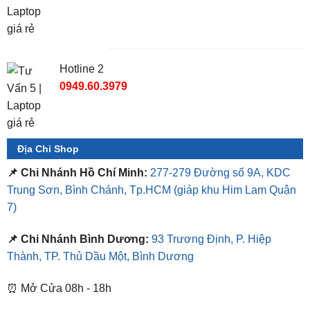
Hotline 2
0949.60.3979
Địa Chỉ Shop
📌 Chi Nhánh Hồ Chí Minh:
277-279 Đường số 9A, KDC
Trung Sơn, Bình Chánh, Tp.HCM
(giáp khu Him Lam Quận
7)
📌 Chi Nhánh Bình Dương:
93 Trương Định, P. Hiệp
Thành, TP. Thủ Dầu Một, Bình Dương
⏰ Mở Cửa 08h - 18h
❤️ Dịch vụ làm xe tận nơi tại Sài Gòn, Bình Dương và các
tỉnh thành