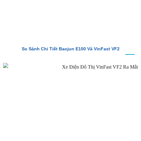
So Sánh Chi Tiết Baojun E100 Và VinFast VF2
VinFast VF2 Ra Mắt: Xe Điện Đô Thị Giá Chỉ 188 Triệu Đồng