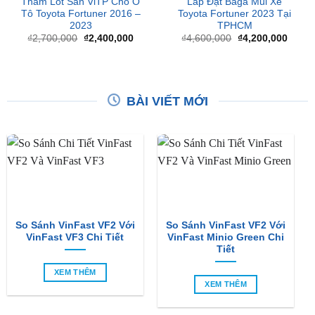
Giá
Giá
Giá
Giá
₫
2,700,000
₫
2,400,000
₫
4,600,000
₫
4,200,000
gốc
hiện
gốc
hiện
là:
tại
là:
tại
₫2,700,000.
là:
₫4,600,000.
là:
₫2,400,000.
₫4,20
BÀI VIẾT MỚI
So Sánh VinFast VF2 Với
So Sánh VinFast VF2 Với
VinFast VF3 Chi Tiết
VinFast Minio Green Chi
Tiết
XEM THÊM
XEM THÊM