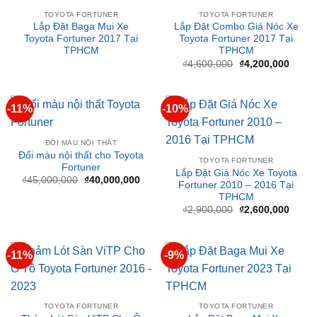
Toyota Fortuner 2017 Tại
Toyota Fortuner 2017 Tại
TPHCM
TPHCM
Giá
Giá
₫
4,600,000
₫
4,200,000
gốc
hiện
là:
tại
₫4,600,000.
là:
₫4,20
-11%
-10%
ĐỔI MÀU NỘI THẤT
Đổi màu nội thất cho Toyota
TOYOTA FORTUNER
Fortuner
Lắp Đặt Giá Nóc Xe Toyota
Giá
Giá
₫
45,000,000
₫
40,000,000
Fortuner 2010 – 2016 Tại
gốc
hiện
TPHCM
là:
tại
₫45,000,000.
là:
Giá
Giá
₫
2,900,000
₫
2,600,000
₫40,000,000.
gốc
hiện
là:
tại
₫2,900,000.
là:
₫2,60
-11%
-9%
TOYOTA FORTUNER
TOYOTA FORTUNER
Thảm Lót Sàn ViTP Cho Ô
Lắp Đặt Baga Mui Xe
Tô Toyota Fortuner 2016 –
Toyota Fortuner 2023 Tại
2023
TPHCM