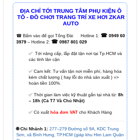
TÔ - ĐỒ CHƠI TRANG TRÍ XE HƠI ZKAR
AUTO
☎
☎
Bấm vào để gọi Tổng Đài
Hotline 1:
0949 60
☎
3979
– Hotline 2:
0987 801 029
✅ Tới nâng cấp, lắp đặt tận nơi tại Tp.HCM và
các tỉnh lân cận
✅ Cam kết: Tư vấn tận nơi miễn phí, hàng hóa
kém chất lượng ( hay lỗi do nhà sản xuất ) =>
hoàn tiền 100%.
✅ Thời gian làm việc kỹ thuật gắn tại nhà từ:
8h
– 18h (Cả T7 Và Chủ Nhật)
✅ Có xuất
hóa đơn VAT
cho Khách Hàng
🌐 Chi Nhánh 1:
277–279 Đường số 9A, KDC Trung
Sơn, xã Bình Hưng, TP.HCM (giáp khu Him Lam Quận
7)
🌐 Chi Nhánh 2:
93 Trương Định, Phường Thủ Dầu