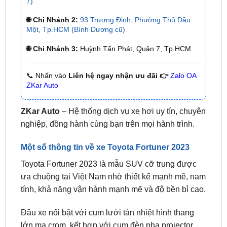
Một, Tp.HCM (Bình Dương cũ)
🌐 Chi Nhánh 3:
Huỳnh Tấn Phát, Quận 7, Tp.HCM
📞 Nhấn vào
Liên hệ ngay nhận ưu đãi 👉
Zalo OA
ZKar Auto
ZKar Auto
– Hệ thống dịch vụ xe hơi uy tín, chuyên
nghiệp, đồng hành cùng bạn trên mọi hành trình.
Một số thông tin về xe Toyota Fortuner 2023
Toyota Fortuner 2023 là mẫu SUV cỡ trung được
ưa chuộng tại Việt Nam nhờ thiết kế mạnh mẽ, nam
tính, khả năng vận hành mạnh mẽ và độ bền bỉ cao.
Đầu xe nổi bật với cụm lưới tản nhiệt hình thang
lớn mạ crom, kết hợp với cụm đèn pha projector
sắc sảo tạo cảm giác hầm hố.