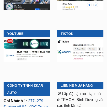
YOUTUBE
TIKTOK
CÔNG TY TNHH ZKAR
LIÊN HỆ MUA HÀNG
AUTO
🛠️
Lắp đặt tận nơi, tại nhà
ở TPHCM, Bình Dương và
Chi Nhánh 1:
277–279
các tỉnh lân cận
Đường số 9A, KDC Trung
Sơn, xã Bình Hưng,
⏱️ 8:30 AM - 18:00 PM (Cả
TP.HCM (giáp khu Him