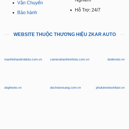
WEBSITE THUỘC THƯƠNG HIỆU ZKAR AUTO
manhinhandroidoto.com.vn
camerahanhtrinhoto.com.vn
dodenoto.vn
dogheoto.vn
dochoixesang.com.vn
phukienotovinfast.vn