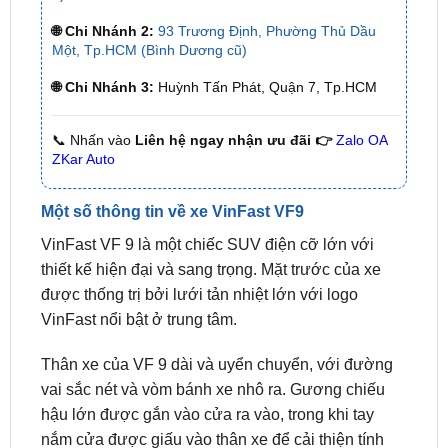
🌐 Chi Nhánh 3:
Huỳnh Tấn Phát, Quận 7, Tp.HCM
📞 Nhấn vào
Liên hệ ngay nhận ưu đãi 👉
Zalo OA
ZKar Auto
Một số thông tin về xe VinFast VF9
VinFast VF 9 là một chiếc SUV điện cỡ lớn với
thiết kế hiện đại và sang trọng. Mặt trước của xe
được thống trị bởi lưới tản nhiệt lớn với logo
VinFast nổi bật ở trung tâm.
Thân xe của VF 9 dài và uyển chuyển, với đường
vai sắc nét và vòm bánh xe nhô ra. Gương chiếu
hậu lớn được gắn vào cửa ra vào, trong khi tay
nắm cửa được giấu vào thân xe để cải thiện tính
khí động học.