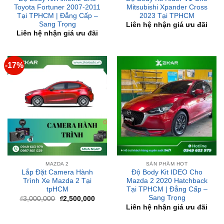
Liên hệ nhận giá ưu đãi
-17%
MAZDA 2
SẢN PHẨM HOT
Lắp Đặt Camera Hành
Độ Body Kit IDEO Cho
Trình Xe Mazda 2 Tại
Mazda 2 2020 Hatchback
tpHCM
Tại TPHCM | Đẳng Cấp –
Sang Trọng
Giá
Giá
₫
3,000,000
₫
2,500,000
gốc
hiện
Liên hệ nhận giá ưu đãi
là:
tại
₫3,000,000.
là:
₫2,500,000.