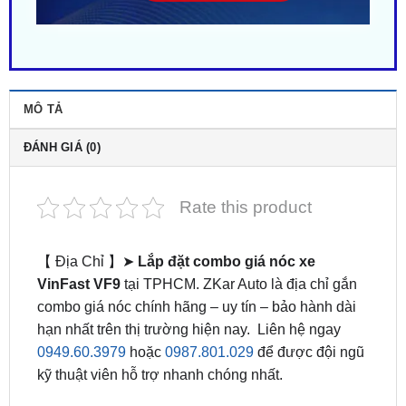
MÔ TẢ
ĐÁNH GIÁ (0)
Rate this product
【 Địa Chỉ 】➤
Lắp đặt combo giá nóc xe
VinFast VF9
tại TPHCM. ZKar Auto là địa chỉ gắn
combo giá nóc chính hãng – uy tín – bảo hành dài
hạn nhất trên thị trường hiện nay. Liên hệ ngay
0949.60.3979
hoặc
0987.801.029
để được đội ngũ
kỹ thuật viên hỗ trợ nhanh chóng nhất.
Lắp combo giá nóc là lựa chọn tăng tiện ích và
thẩm mỹ cho chiếc xe của bạn. combo giá nóc