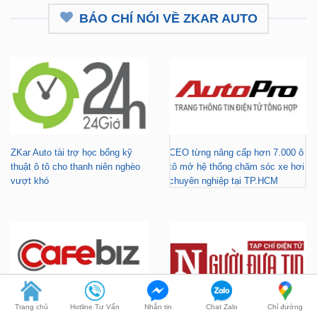
ZKar Auto tài trợ học bổng kỹ
CEO từng nâng cấp hơn 7.000 ô
thuật ô tô cho thanh niên nghèo
tô mở hệ thống chăm sóc xe hơi
vượt khó
chuyên nghiệp tại TP.HCM
Gara nâng cấp xe hơi chuyên
ZKar Auto tài trợ học bổng kỹ
nghiệp tại TP.HCM - Tài trợ học
thuật ô tô cho thanh niên có hoàn
Trang chủ
Hotline Tư Vấn
Nhắn tin
Chat Zalo
Chỉ đường
bổng cho thanh niên khó khăn
cảnh khó khăn