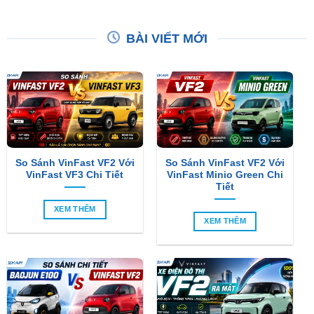
BÀI VIẾT MỚI
So Sánh VinFast VF2 Với
So Sánh VinFast VF2 Với
VinFast VF3 Chi Tiết
VinFast Minio Green Chi
Tiết
XEM THÊM
XEM THÊM
So Sánh Chi Tiết Baojun
VinFast VF2 Ra Mắt: Xe