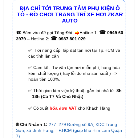
AUTO
☎
☎
Bấm vào để gọi Tổng Đài
Hotline 1:
0949 60
☎
3979
– Hotline 2:
0987 801 029
✅ Tới nâng cấp, lắp đặt tận nơi tại Tp.HCM và
các tỉnh lân cận
✅ Cam kết: Tư vấn tận nơi miễn phí, hàng hóa
kém chất lượng ( hay lỗi do nhà sản xuất ) =>
hoàn tiền 100%.
✅ Thời gian làm việc kỹ thuật gắn tại nhà từ:
8h
– 18h (Cả T7 Và Chủ Nhật)
✅ Có xuất
hóa đơn VAT
cho Khách Hàng
🌐 Chi Nhánh 1:
277–279 Đường số 9A, KDC Trung
Sơn, xã Bình Hưng, TP.HCM (giáp khu Him Lam Quận
7)
🌐 Chi Nhánh 2:
93 Trương Định, Phường Thủ Dầu
Một, Tp.HCM (Bình Dương cũ)