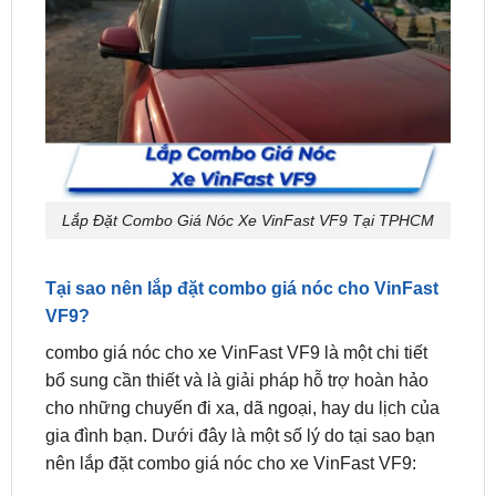
Lắp Đặt Combo Giá Nóc Xe VinFast VF9 Tại TPHCM
Tại sao nên lắp đặt combo giá nóc cho VinFast
VF9?
combo giá nóc cho xe VinFast VF9 là một chi tiết
bổ sung cần thiết và là giải pháp hỗ trợ hoàn hảo
cho những chuyến đi xa, dã ngoại, hay du lịch của
gia đình bạn. Dưới đây là một số lý do tại sao bạn
nên lắp đặt combo giá nóc cho xe VinFast VF9:
Tăng khả năng chở đồ:
Khi lắp thêm combo giá
nóc, bạn có thêm không gian để chứa đồ đạc và