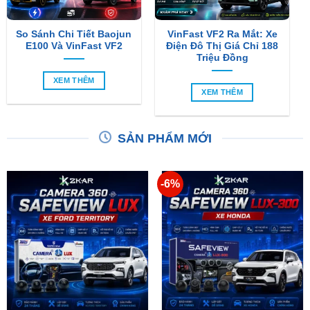
E100 Và VinFast VF2
Điện Đô Thị Giá Chỉ 188
Triệu Đồng
XEM THÊM
XEM THÊM
SẢN PHẨM MỚI
-6%
Camera 360 SAFEVIEW
Camera 360 Dành Riêng
LUX Dành Cho Ford
Cho Xe Honda CRV