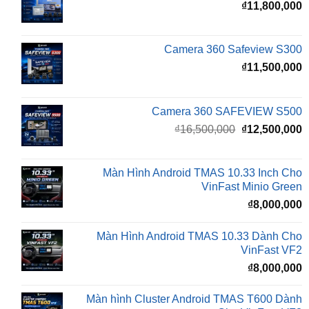
Camera 360 Safeview S300
₫
11,500,000
Camera 360 SAFEVIEW S500
Giá
G
₫
16,500,000
₫
12,500,000
gốc
h
là:
t
₫16,500,000.
l
Màn Hình Android TMAS 10.33 Inch Cho
₫
VinFast Minio Green
₫
8,000,000
Màn Hình Android TMAS 10.33 Dành Cho
VinFast VF2
₫
8,000,000
Màn hình Cluster Android TMAS T600 Dành
Cho VinFast VF3
₫
10,800,000