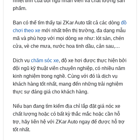
Bạn có thể tìm thấy tại ZKar Auto tất cả các dòng
đồ
chơi theo xe
mới nhất trên thị trường, đa dạng mẫu
mã và phù hợp với mọi dòng xe như: lót sàn, chén
cửa, vè che mưa, nước hoa tinh dầu, cản sau,…
Dịch vụ
chăm sóc xe
, độ xe hơi được thực hiện bởi
đội ngũ kỹ thuật viên chuyên nghiệp, có nhiều năm
kinh nghiệm trong nghề. Cùng với đó là dịch vụ
khách hàng tốt nhất, mang đến những trải nghiệm
thực sự đáng giá cho khách hàng.
Nếu bạn đang tìm kiếm địa chỉ lắp đặt giá nóc xe
chất lượng hoặc có bất kỳ thắc mắc hoặc cần hỗ
trợ, hãy liên hệ với ZKar Auto ngay để được hỗ trợ
tốt nhất.
ĐỊA CHỈ TỚI TRUNG TÂM PHỤ KIỆN Ô
TÔ - ĐỒ CHƠI TRANG TRÍ XE HƠI ZKAR