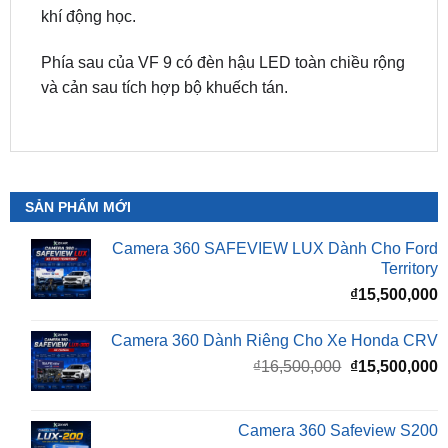
Phía sau của VF 9 có đèn hậu LED toàn chiều rộng
và cản sau tích hợp bộ khuếch tán.
SẢN PHẨM MỚI
Camera 360 SAFEVIEW LUX Dành Cho Ford
Territory
₫
15,500,000
Camera 360 Dành Riêng Cho Xe Honda CRV
Giá
G
₫
16,500,000
₫
15,500,000
gốc
h
là:
t
₫16,500,000.
l
Camera 360 Safeview S200
₫
₫
11,800,000