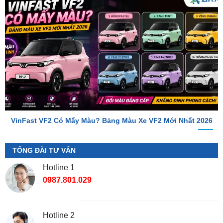
VinFast VF2 Có Mấy Màu? Bảng Màu Xe VF2 Mới Nhất 2026
TỔNG ĐÀI TƯ VẤN
Hotline 1
0987.801.029
Hotline 2
0949.60.3979