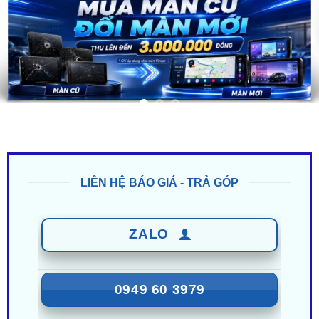
LIÊN HỆ BÁO GIÁ - TRẢ GÓP
ZALO
0949 60 3979