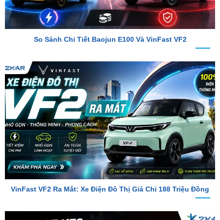
So Sánh Chi Tiết Baojun E100 Và VinFast VF2
VinFast VF2 Ra Mắt: Xe Điện Đô Thị Giá Chỉ 188 Triệu Đồng