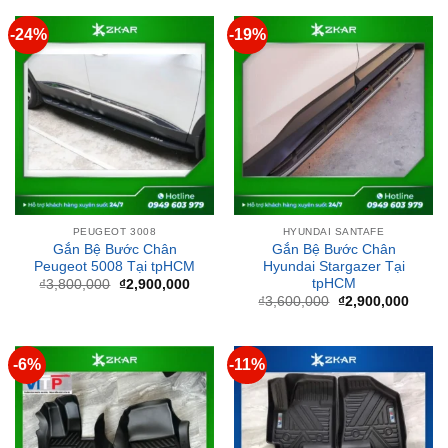
PEUGEOT 3008
HYUNDAI SANTAFE
Gắn Bệ Bước Chân
Gắn Bệ Bước Chân
Peugeot 5008 Tại tpHCM
Hyundai Stargazer Tại
tpHCM
Giá
Giá
₫
3,800,000
₫
2,900,000
gốc
hiện
Giá
Giá
₫
3,600,000
₫
2,900,000
là:
tại
gốc
hiện
₫3,800,000.
là:
là:
tại
₫2,900,000.
₫3,600,000.
là:
₫2,90
-6%
-11%