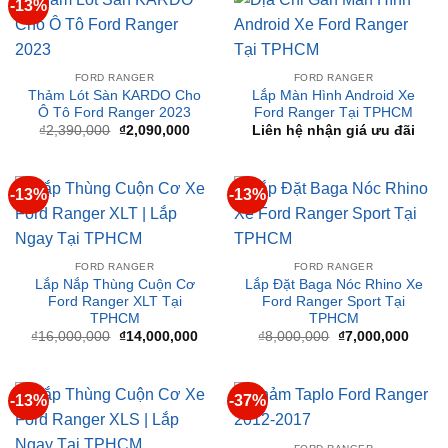
FORD RANGER
FORD RANGER
Thảm Lót Sàn KARDO Cho
Lắp Màn Hình Android Xe
Ô Tô Ford Ranger 2023
Ford Ranger Tại TPHCM
Giá
Giá
₫
2,390,000
₫
2,090,000
Liên hệ nhận giá ưu đãi
gốc
hiện
là:
tại
₫2,390,000.
là:
₫2,090,000.
-13%
-13%
FORD RANGER
FORD RANGER
Lắp Nắp Thùng Cuộn Cơ
Lắp Đặt Baga Nóc Rhino Xe
Ford Ranger XLT Tại
Ford Ranger Sport Tại
TPHCM
TPHCM
Giá
Giá
Giá
Giá
₫
16,000,000
₫
14,000,000
₫
8,000,000
₫
7,000,000
gốc
hiện
gốc
hiện
là:
tại
là:
tại
₫16,000,000.
là:
₫8,000,000.
là:
₫14,000,000.
₫7,00
-13%
-37%
FORD RANGER
Thảm Taplo Ford Ranger
FORD RANGER
2012-2017
Lắp Nắp Thùng Cuộn Cơ