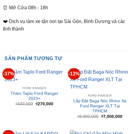
❤️ Dịch vụ làm xe tận nơi tại Sài Gòn, Bình Dương và các
tỉnh thành
SẢN PHẨM TƯƠNG TỰ
-37%
-13%
FORD RANGER
Thảm Taplo Ford Ranger
FORD RANGER
2023+
Lắp Đặt Baga Nóc Rhino Xe
Giá
Giá
₫
430,000
₫
270,000
Ford Ranger XLT Tại
gốc
hiện
TPHCM
là:
tại
₫430,000.
là:
Giá
Giá
₫
8,000,000
₫
7,000,000
₫270,000.
gốc
hiện
là:
tại
₫8,000,000.
là:
₫7,00
-13%