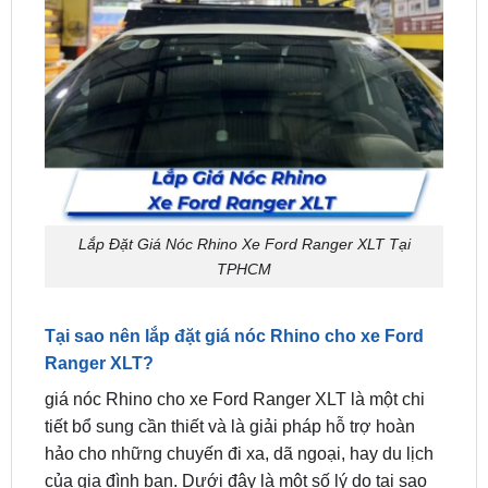
Lắp Đặt Giá Nóc Rhino Xe Ford Ranger XLT Tại
TPHCM
Tại sao nên lắp đặt giá nóc Rhino cho xe Ford
Ranger XLT?
giá nóc Rhino cho xe Ford Ranger XLT là một chi
tiết bổ sung cần thiết và là giải pháp hỗ trợ hoàn
hảo cho những chuyến đi xa, dã ngoại, hay du lịch
của gia đình bạn. Dưới đây là một số lý do tại sao
bạn nên lắp đặt giá nóc Rhino cho xe Ford Ranger
XLT: