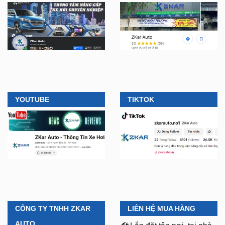
YOUTUBE
TIKTOK
CÔNG TY TNHH ZKAR
LIÊN HỆ MUA HÀNG
AUTO
🛠️
Lắp đặt tận nơi, tại nhà
ở TPHCM, Bình Dương và
Chi Nhánh 1:
277–279
các tỉnh lân cận