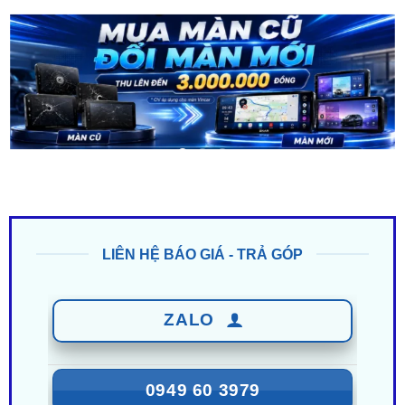
LIÊN HỆ BÁO GIÁ - TRẢ GÓP
ZALO
0949 60 3979