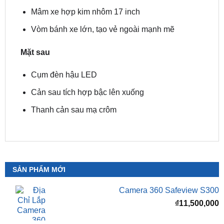
Vòm bánh xe lớn, tạo vẻ ngoài mạnh mẽ
Mặt sau
Cụm đèn hậu LED
Cản sau tích hợp bậc lên xuống
Thanh cản sau mạ crôm
SẢN PHẨM MỚI
Camera 360 Safeview S300
₫
11,500,000
Camera 360 SAFEVIEW S500
Giá
G
₫
16,500,000
₫
12,500,000