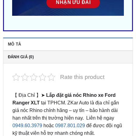
MÔ TẢ
ĐÁNH GIÁ (0)
Rate this product
【 Địa Chỉ 】➤
Lắp đặt giá nóc Rhino xe Ford
Ranger XLT
tại TPHCM. ZKar Auto là địa chỉ gắn
giá nóc Rhino chính hãng – uy tín – bảo hành dài
hạn nhất trên thị trường hiện nay. Liên hệ ngay
0949.60.3979
hoặc
0987.801.029
để được đội ngũ
kỹ thuật viên hỗ trợ nhanh chóng nhất.
Lắp giá nóc Rhino là lựa chọn tăng tiện ích và thẩm