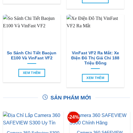
So Sánh Chi Tiết Baojun
VinFast VF2 Ra Mắt: Xe
E100 Và VinFast VF2
Điện Đô Thị Giá Chỉ 188
Triệu Đồng
XEM THÊM
XEM THÊM
SẢN PHẨM MỚI
-24%
Camera 360 SAFEVIEW
Camera 360 Safeview S300
S500
Giá
Giá
₫
11,500,000
₫
16,500,000
₫
12,500,000
gốc
hiện