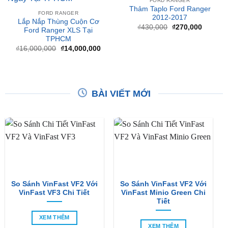
Giá
Giá
₫
430,000
₫
270,000
Ford Ranger XLS Tại
gốc
hiện
TPHCM
là:
tại
₫430,000.
là:
Giá
Giá
₫
16,000,000
₫
14,000,000
₫270,00
gốc
hiện
là:
tại
₫16,000,000.
là:
₫14,000,000.
BÀI VIẾT MỚI
So Sánh VinFast VF2 Với
So Sánh VinFast VF2 Với
VinFast VF3 Chi Tiết
VinFast Minio Green Chi
Tiết
XEM THÊM
XEM THÊM