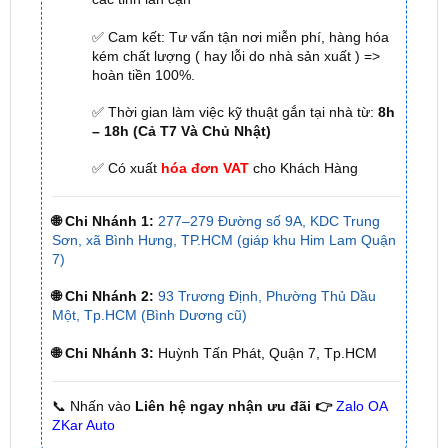
kém chất lượng ( hay lỗi do nhà sản xuất ) =>
hoàn tiền 100%.
✅ Thời gian làm việc kỹ thuật gắn tại nhà từ:
8h
– 18h (Cả T7 Và Chủ Nhật)
✅ Có xuất
hóa đơn VAT
cho Khách Hàng
🌐 Chi Nhánh 1:
277–279 Đường số 9A, KDC Trung
Sơn, xã Bình Hưng, TP.HCM (giáp khu Him Lam Quận
7)
🌐 Chi Nhánh 2:
93 Trương Định, Phường Thủ Dầu
Một, Tp.HCM (Bình Dương cũ)
🌐 Chi Nhánh 3:
Huỳnh Tấn Phát, Quận 7, Tp.HCM
📞 Nhấn vào
Liên hệ ngay nhận ưu đãi 👉
Zalo OA
ZKar Auto
Một số thông tin về xe Ford Ranger XLT