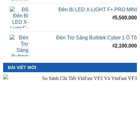
₫
5,500,000
Đèn Trợ Sáng Bulbtek Cyber 1 Ô Tô
₫
2,100,000
BÀI VIẾT MỚI
So Sánh VinFast VF2 Với VinFast VF3 Chi Tiết