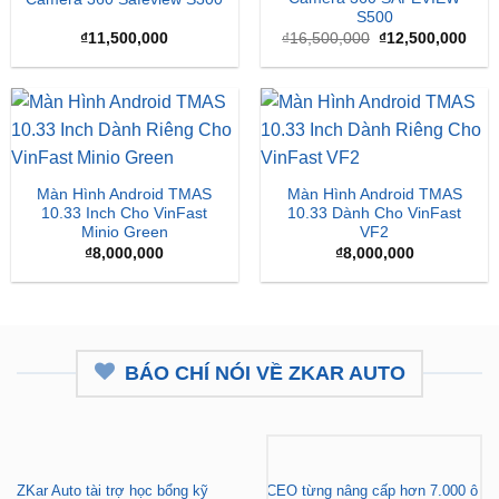
là:
tại
₫16,500,000.
là:
₫12,
Màn Hình Android TMAS
Màn Hình Android TMAS
10.33 Inch Cho VinFast
10.33 Dành Cho VinFast
Minio Green
VF2
₫
8,000,000
₫
8,000,000
BÁO CHÍ NÓI VỀ ZKAR AUTO
ZKar Auto tài trợ học bổng kỹ
CEO từng nâng cấp hơn 7.000 ô
thuật ô tô cho thanh niên nghèo
tô mở hệ thống chăm sóc xe hơi
vượt khó
chuyên nghiệp tại TP.HCM