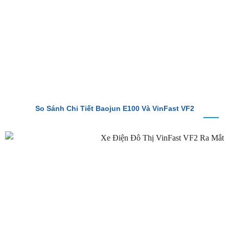
So Sánh Chi Tiết Baojun E100 Và VinFast VF2