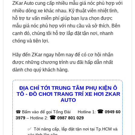
hỗ trợ tư vấn miễn phí giúp bạn lựa chọn được
mẫu giá nóc phù hợp với nhu cầu và sở thích. Bên
cạnh đó, chúng tôi hỗ trợ lắp đặt tận nơi, nhanh
chóng và tiện lợi.
Hãy đến ZKar ngay hôm nay để có cơ hội nhận
được những chương trình ưu đãi hấp dẫn nhất
dành cho quý khách hàng.
ĐỊA CHỈ TỚI TRUNG TÂM PHỤ KIỆN Ô
TÔ - ĐỒ CHƠI TRANG TRÍ XE HƠI ZKAR
AUTO
☎
☎
Bấm vào để gọi Tổng Đài
Hotline 1:
0949 60
☎
3979
– Hotline 2:
0987 801 029
✅ Tới nâng cấp, lắp đặt tận nơi tại Tp.HCM và
các tỉnh lân cận
✅ Cam kết: Tư vấn tận nơi miễn phí, hàng hóa