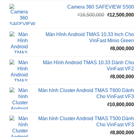
gốc
h
là:
t
₫16,500,000.
l
Màn Hình Android TMAS 10.33 Inch Cho
₫
VinFast Minio Green
₫
8,000,000
Màn Hình Android TMAS 10.33 Dành Cho
VinFast VF2
₫
8,000,000
Màn hình Cluster Android TMAS T600 Dành
Cho VinFast VF3
₫
10,800,000
Màn hình Cluster Android TMAS T500 Dành
Cho VinFast VF3
₫
8,800,000
Đèn Bi LED X-LIGHT F+ PRO MINI