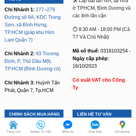
Đường số 9A, KDC Trung
Sơn, xã Bình Hưng,
⏱️ 8:30 AM - 18:00 PM (Cả
TP.HCM (giáp khu Him
T7 Và Chủ Nhật)
Lam Quận 7)
Mã số thuế:
0318103254 -
Chi Nhánh 2:
93 Trương
Ngày cấp phép:
Định, P. Thủ Dầu Một,
16/10/2023
TP.HCM (Bình Dương cũ)
Có xuất VAT cho Công
Chi Nhánh 3:
Huỳnh Tấn
Ty
Phát, Quận 7, Tp.HCM
CHÍNH SÁCH MUA HÀNG
LIÊN HỆ TƯ VẤN
Bảo Mật Thông Tin
Zalo 1:
0949.60.3979
Đổi Trả Hàng
Zalo 2:
0987.801.029
Thanh Toán
Kỹ Thuật Có Kinh
Trang chủ
Hotline Tư Vấn
Nhắn tin
Chat Zalo
Chỉ đường