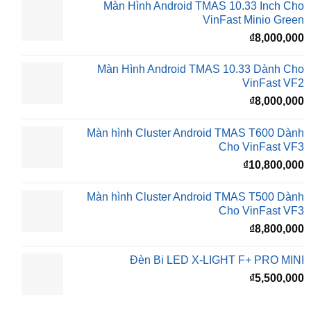
₫16,500,000.
l
Màn Hình Android TMAS 10.33 Inch Cho
₫
VinFast Minio Green
₫
8,000,000
Màn Hình Android TMAS 10.33 Dành Cho
VinFast VF2
₫
8,000,000
Màn hình Cluster Android TMAS T600 Dành
Cho VinFast VF3
₫
10,800,000
Màn hình Cluster Android TMAS T500 Dành
Cho VinFast VF3
₫
8,800,000
Đèn Bi LED X-LIGHT F+ PRO MINI
₫
5,500,000