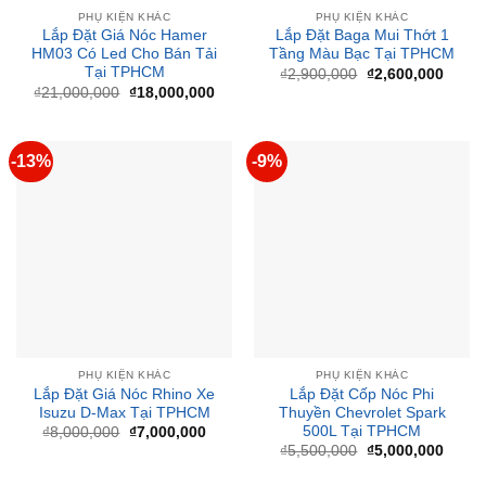
PHỤ KIỆN KHÁC
PHỤ KIỆN KHÁC
Lắp Đặt Giá Nóc Hamer
Lắp Đặt Baga Mui Thớt 1
HM03 Có Led Cho Bán Tải
Tầng Màu Bạc Tại TPHCM
Tại TPHCM
Giá
Giá
₫
2,900,000
₫
2,600,000
gốc
hiện
Giá
Giá
₫
21,000,000
₫
18,000,000
là:
tại
gốc
hiện
₫2,900,000.
là:
là:
tại
₫2,60
₫21,000,000.
là:
₫18,000,000.
-13%
-9%
PHỤ KIỆN KHÁC
PHỤ KIỆN KHÁC
Lắp Đặt Giá Nóc Rhino Xe
Lắp Đặt Cốp Nóc Phi
Isuzu D-Max Tại TPHCM
Thuyền Chevrolet Spark
500L Tại TPHCM
Giá
Giá
₫
8,000,000
₫
7,000,000
gốc
hiện
Giá
Giá
₫
5,500,000
₫
5,000,000
là:
tại
gốc
hiện
₫8,000,000.
là:
là:
tại