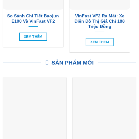
So Sánh Chi Tiết Baojun
VinFast VF2 Ra Mắt: Xe
E100 Và VinFast VF2
Điện Đô Thị Giá Chỉ 188
Triệu Đồng
XEM THÊM
XEM THÊM
SẢN PHẨM MỚI