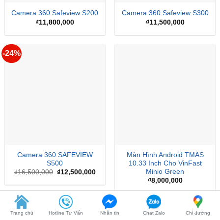
Camera 360 Safeview S200
Camera 360 Safeview S300
₫
11,800,000
₫
11,500,000
-24%
Camera 360 SAFEVIEW
Màn Hình Android TMAS
S500
10.33 Inch Cho VinFast
Minio Green
Giá
Giá
₫
16,500,000
₫
12,500,000
gốc
hiện
₫
8,000,000
là:
tại
₫16,500,000.
là:
₫12,500,000.
Trang chủ
Hotline Tư Vấn
Nhắn tin
Chat Zalo
Chỉ đường