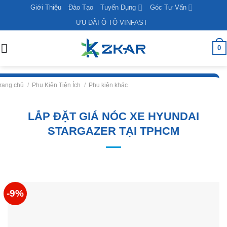
Skip
Giới Thiệu
Đào Tạo
Tuyển Dụng
Góc Tư Vấn
to
ƯU ĐÃI Ô TÔ VINFAST
content
0
rang chủ
/
Phụ Kiện Tiện Ích
/
Phụ kiện khác
LẮP ĐẶT GIÁ NÓC XE HYUNDAI
STARGAZER TẠI TPHCM
-9%