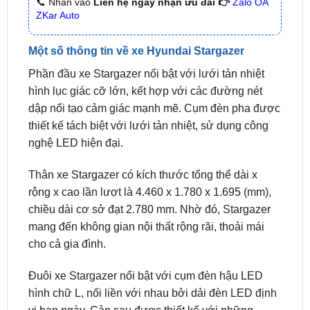
📞 Nhấn vào
Liên hệ ngay nhận ưu đãi 👉
Zalo OA
ZKar Auto
Một số thông tin về xe Hyundai Stargazer
Phần đầu xe Stargazer nổi bật với lưới tản nhiệt
hình lục giác cỡ lớn, kết hợp với các đường nét
dập nổi tạo cảm giác mạnh mẽ. Cụm đèn pha được
thiết kế tách biệt với lưới tản nhiệt, sử dụng công
nghệ LED hiện đại.
Thân xe Stargazer có kích thước tổng thể dài x
rộng x cao lần lượt là 4.460 x 1.780 x 1.695 (mm),
chiều dài cơ sở đạt 2.780 mm. Nhờ đó, Stargazer
mang đến không gian nội thất rộng rãi, thoải mái
cho cả gia đình.
Đuôi xe Stargazer nổi bật với cụm đèn hậu LED
hình chữ L, nối liền với nhau bởi dải đèn LED định