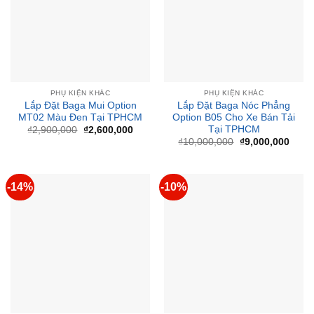
PHỤ KIỆN KHÁC
PHỤ KIỆN KHÁC
Lắp Đặt Baga Mui Option
Lắp Đặt Baga Nóc Phẳng
MT02 Màu Đen Tại TPHCM
Option B05 Cho Xe Bán Tải
Tại TPHCM
Giá
Giá
₫
2,900,000
₫
2,600,000
gốc
hiện
Giá
Giá
₫
10,000,000
₫
9,000,000
là:
tại
gốc
hiện
₫2,900,000.
là:
là:
tại
₫2,600,000.
₫10,000,000.
là:
₫9,00
-14%
-10%