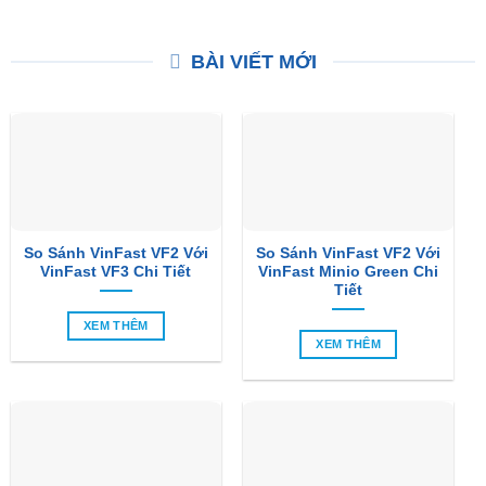
₫7,000,000.
₫5,500,000.
là:
₫5,00
BÀI VIẾT MỚI
So Sánh VinFast VF2 Với
So Sánh VinFast VF2 Với
VinFast VF3 Chi Tiết
VinFast Minio Green Chi
Tiết
XEM THÊM
XEM THÊM