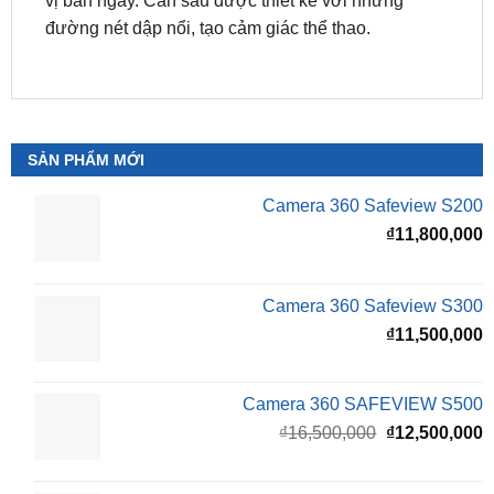
vị ban ngày. Cản sau được thiết kế với những
đường nét dập nổi, tạo cảm giác thể thao.
SẢN PHẨM MỚI
Camera 360 Safeview S200
₫
11,800,000
Camera 360 Safeview S300
₫
11,500,000
Camera 360 SAFEVIEW S500
Giá
G
₫
16,500,000
₫
12,500,000
gốc
h
là:
t