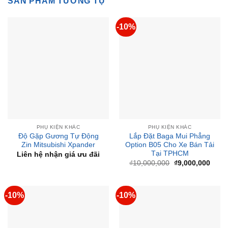
SẢN PHẨM TƯƠNG TỰ
-10%
PHỤ KIỆN KHÁC
PHỤ KIỆN KHÁC
Độ Gặp Gương Tự Động
Lắp Đặt Baga Mui Phẳng
Zin Mitsubishi Xpander
Option B05 Cho Xe Bán Tải
Tại TPHCM
Liên hệ nhận giá ưu đãi
Giá
Giá
₫
10,000,000
₫
9,000,000
gốc
hiện
là:
tại
₫10,000,000.
là:
₫9,00
-10%
-10%