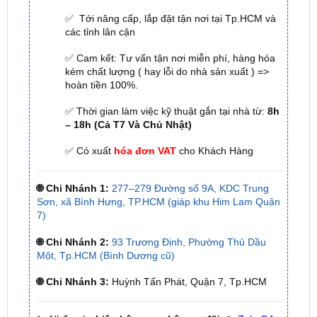
✅ Tới nâng cấp, lắp đặt tận nơi tại Tp.HCM và
các tỉnh lân cận
✅ Cam kết: Tư vấn tận nơi miễn phí, hàng hóa
kém chất lượng ( hay lỗi do nhà sản xuất ) =>
hoàn tiền 100%.
✅ Thời gian làm việc kỹ thuật gắn tại nhà từ:
8h
– 18h (Cả T7 Và Chủ Nhật)
✅ Có xuất
hóa đơn VAT
cho Khách Hàng
🌐 Chi Nhánh 1:
277–279 Đường số 9A, KDC Trung
Sơn, xã Bình Hưng, TP.HCM (giáp khu Him Lam Quận
7)
🌐 Chi Nhánh 2:
93 Trương Định, Phường Thủ Dầu
Một, Tp.HCM (Bình Dương cũ)
🌐 Chi Nhánh 3:
Huỳnh Tấn Phát, Quận 7, Tp.HCM