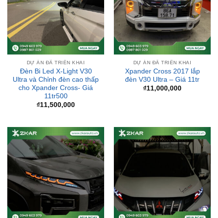
DỰ ÁN ĐÃ TRIỂN KHAI
DỰ ÁN ĐÃ TRIỂN KHAI
Đèn Bi Led X-Light V30
Xpander Cross 2017 lắp
Ultra và Chỉnh đèn cao thấp
đèn V30 Ultra – Giá 11tr
cho Xpander Cross- Giá
₫
11,000,000
11tr500
₫
11,500,000
DỰ ÁN ĐÃ TRIỂN KHAI
DỰ ÁN ĐÃ TRIỂN KHAI
Đèn Led Mí Mẫu Cho
Đèn Led Mí Cho Xpander –