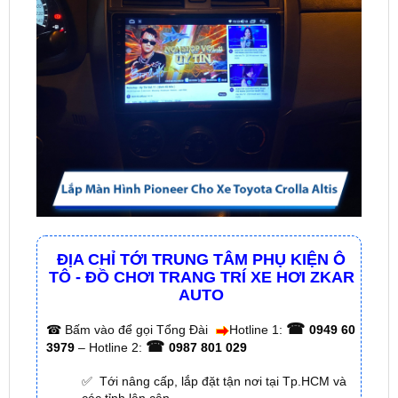
ĐỊA CHỈ TỚI TRUNG TÂM PHỤ KIỆN Ô
TÔ - ĐỒ CHƠI TRANG TRÍ XE HƠI ZKAR
AUTO
☎
☎
Bấm vào để gọi Tổng Đài
Hotline 1:
0949 60
☎
3979
– Hotline 2:
0987 801 029
✅ Tới nâng cấp, lắp đặt tận nơi tại Tp.HCM và
các tỉnh lân cận
✅ Cam kết: Tư vấn tận nơi miễn phí, hàng hóa