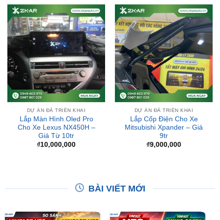
DỰ ÁN ĐÃ TRIỂN KHAI
DỰ ÁN ĐÃ TRIỂN KHAI
Lắp Màn Hình Oled Pro
Lắp Cốp Điện Cho Xe
Cho Xe Lexus NX450H –
Mitsubishi Xpander – Giá
Giá Từ 10tr
9tr
₫
10,000,000
₫
9,000,000
BÀI VIẾT MỚI