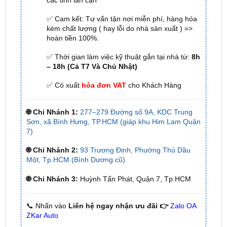
kém chất lượng ( hay lỗi do nhà sản xuất ) =>
hoàn tiền 100%.
✅ Thời gian làm việc kỹ thuật gắn tại nhà từ:
8h
– 18h (Cả T7 Và Chủ Nhật)
✅ Có xuất
hóa đơn VAT
cho Khách Hàng
🌐 Chi Nhánh 1:
277–279 Đường số 9A, KDC Trung
Sơn, xã Bình Hưng, TP.HCM (giáp khu Him Lam Quận
7)
🌐 Chi Nhánh 2:
93 Trương Định, Phường Thủ Dầu
Một, Tp.HCM (Bình Dương cũ)
🌐 Chi Nhánh 3:
Huỳnh Tấn Phát, Quận 7, Tp.HCM
📞 Nhấn vào
Liên hệ ngay nhận ưu đãi 👉
Zalo OA
ZKar Auto