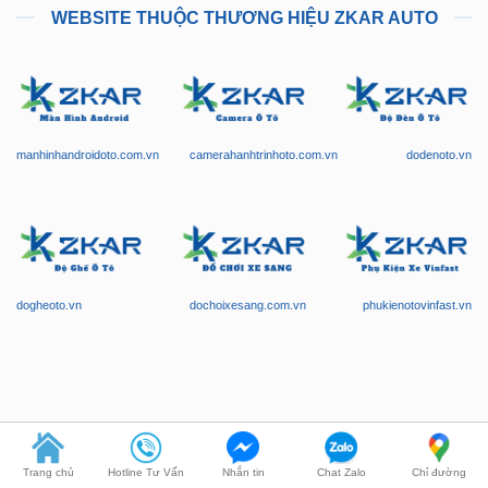
manhinhandroidoto.com.vn
camerahanhtrinhoto.com.vn
dodenoto.vn
dogheoto.vn
dochoixesang.com.vn
phukienotovinfast.vn
Trang chủ
Hotline Tư Vấn
Nhắn tin
Chat Zalo
Chỉ đường