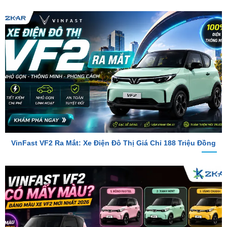
VinFast VF2 Ra Mắt: Xe Điện Đô Thị Giá Chỉ 188 Triệu Đồng