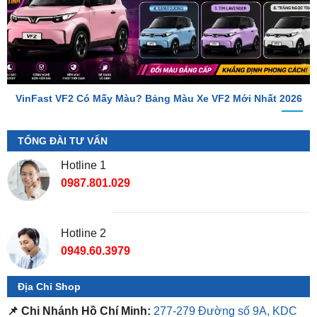
VinFast VF2 Có Mấy Màu? Bảng Màu Xe VF2 Mới Nhất 2026
TỔNG ĐÀI TƯ VẤN
Hotline 1
0987.801.029
Hotline 2
0949.60.3979
Địa Chỉ Shop
📌 Chi Nhánh Hồ Chí Minh:
277-279 Đường số 9A, KDC
Trung Sơn, Bình Chánh, Tp.HCM
(giáp khu Him Lam Quận
7)