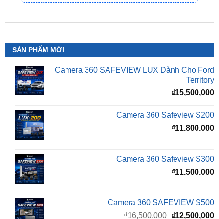
SẢN PHẨM MỚI
Camera 360 SAFEVIEW LUX Dành Cho Ford
Territory
₫
15,500,000
Camera 360 Safeview S200
₫
11,800,000
Camera 360 Safeview S300
₫
11,500,000
Camera 360 SAFEVIEW S500
Giá
G
₫
16,500,000
₫
12,500,000
gốc
h
là:
t