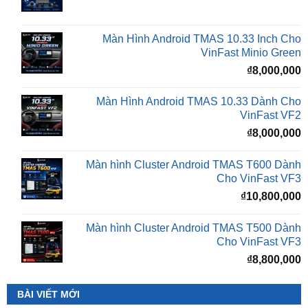
₫16,500,000.
l
Màn Hình Android TMAS 10.33 Inch Cho
₫
VinFast Minio Green
₫
8,000,000
Màn Hình Android TMAS 10.33 Dành Cho
VinFast VF2
₫
8,000,000
Màn hình Cluster Android TMAS T600 Dành
Cho VinFast VF3
₫
10,800,000
Màn hình Cluster Android TMAS T500 Dành
Cho VinFast VF3
₫
8,800,000
BÀI VIẾT MỚI