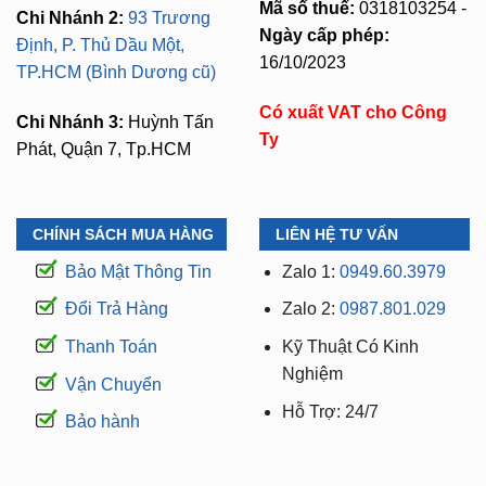
16/10/2023
TP.HCM (Bình Dương cũ)
Có xuất VAT cho Công
Chi Nhánh 3:
Huỳnh Tấn
Ty
Phát, Quận 7, Tp.HCM
CHÍNH SÁCH MUA HÀNG
LIÊN HỆ TƯ VẤN
Bảo Mật Thông Tin
Zalo 1:
0949.60.3979
Đổi Trả Hàng
Zalo 2:
0987.801.029
Thanh Toán
Kỹ Thuật Có Kinh
Nghiệm
Vận Chuyển
Hỗ Trợ: 24/7
Bảo hành
WEBSITE THUỘC THƯƠNG HIỆU ZKAR AUTO