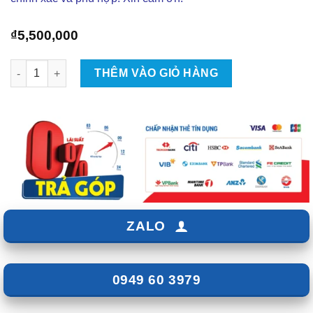
₫
5,500,000
Lắp Màn Hình Pioneer Cho Xe Toyota Crolla Altis 2013- Giá 5tr
THÊM VÀO GIỎ HÀNG
ZALO
0949 60 3979