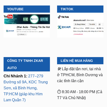
CÔNG TY TNHH ZKAR
LIÊN HỆ MUA HÀNG
AUTO
🛠️
Lắp đặt tận nơi, tại nhà
ở TPHCM, Bình Dương và
Chi Nhánh 1:
277–279
các tỉnh lân cận
Đường số 9A, KDC Trung
Sơn, xã Bình Hưng,
⏱️ 8:30 AM - 18:00 PM (Cả
TP.HCM (giáp khu Him
T7 Và Chủ Nhật)
Lam Quận 7)
Mã số thuế:
0318103254 -
Chi Nhánh 2:
93 Trương
Ngày cấp phép:
Định, P. Thủ Dầu Một,