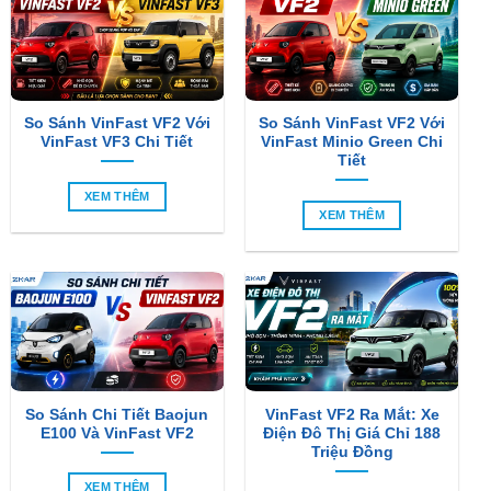
So Sánh VinFast VF2 Với
So Sánh VinFast VF2 Với
VinFast VF3 Chi Tiết
VinFast Minio Green Chi
Tiết
XEM THÊM
XEM THÊM
So Sánh Chi Tiết Baojun
VinFast VF2 Ra Mắt: Xe
E100 Và VinFast VF2
Điện Đô Thị Giá Chỉ 188
Triệu Đồng
XEM THÊM
XEM THÊM