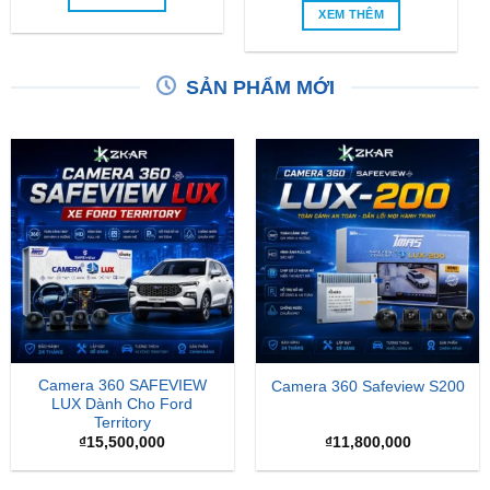
SẢN PHẨM MỚI
Camera 360 SAFEVIEW
Camera 360 Safeview S200
LUX Dành Cho Ford
Territory
₫
15,500,000
₫
11,800,000
-24%