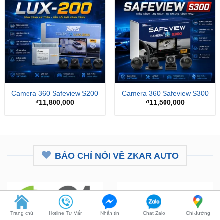
Camera 360 Safeview S200
Camera 360 Safeview S300
₫
11,800,000
₫
11,500,000
BÁO CHÍ NÓI VỀ ZKAR AUTO
Trang chủ
Hotline Tư Vấn
Nhắn tin
Chat Zalo
Chỉ đường