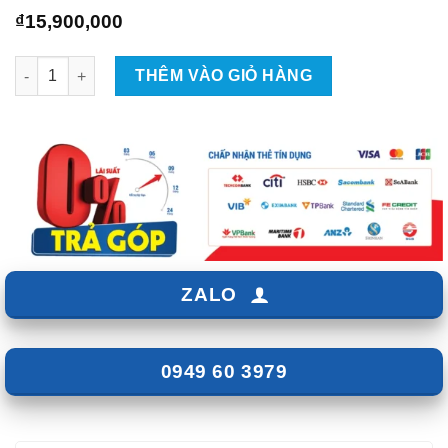
₫
15,900,000
Lắp Màn hình UTour cho Honda BRV số lượng
THÊM VÀO GIỎ HÀNG
ZALO
0949 60 3979