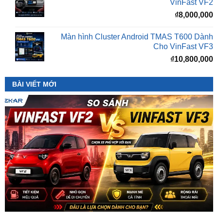
Màn hình Cluster Android TMAS T600 Dành
Cho VinFast VF3
₫
10,800,000
BÀI VIẾT MỚI
So Sánh VinFast VF2 Với VinFast VF3 Chi Tiết