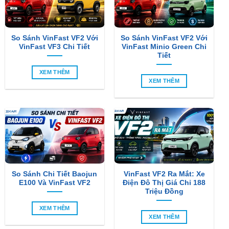
So Sánh VinFast VF2 Với
So Sánh VinFast VF2 Với
VinFast VF3 Chi Tiết
VinFast Minio Green Chi
Tiết
XEM THÊM
XEM THÊM
So Sánh Chi Tiết Baojun
VinFast VF2 Ra Mắt: Xe
E100 Và VinFast VF2
Điện Đô Thị Giá Chỉ 188
Triệu Đồng
XEM THÊM
XEM THÊM
SẢN PHẨM MỚI