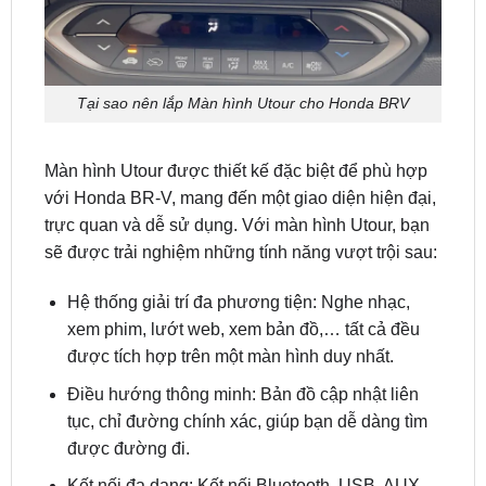
Tại sao nên lắp Màn hình Utour cho Honda BRV
Màn hình Utour được thiết kế đặc biệt để phù hợp
với Honda BR-V, mang đến một giao diện hiện đại,
trực quan và dễ sử dụng. Với màn hình Utour, bạn
sẽ được trải nghiệm những tính năng vượt trội sau:
Hệ thống giải trí đa phương tiện: Nghe nhạc,
xem phim, lướt web, xem bản đồ,… tất cả đều
được tích hợp trên một màn hình duy nhất.
Điều hướng thông minh: Bản đồ cập nhật liên
tục, chỉ đường chính xác, giúp bạn dễ dàng tìm
được đường đi.
Kết nối đa dạng: Kết nối Bluetooth, USB, AUX,
giúp bạn dễ dàng kết nối với điện thoại, máy
nghe nhạc,…