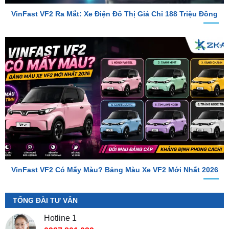
VinFast VF2 Có Mấy Màu? Bảng Màu Xe VF2 Mới Nhất 2026
TỔNG ĐÀI TƯ VẤN
Hotline 1
0987.801.029