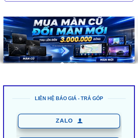
LIÊN HỆ BÁO GIÁ - TRẢ GÓP
ZALO
0949 60 3979