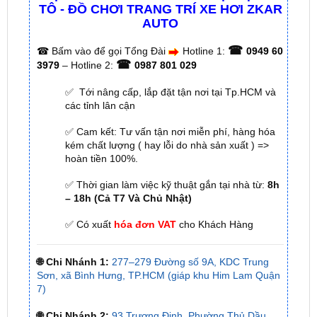
☎
☎
Bấm vào để gọi Tổng Đài
Hotline 1:
0949 60
☎
3979
– Hotline 2:
0987 801 029
✅ Tới nâng cấp, lắp đặt tận nơi tại Tp.HCM và
các tỉnh lân cận
✅ Cam kết: Tư vấn tận nơi miễn phí, hàng hóa
kém chất lượng ( hay lỗi do nhà sản xuất ) =>
hoàn tiền 100%.
✅ Thời gian làm việc kỹ thuật gắn tại nhà từ:
8h
– 18h (Cả T7 Và Chủ Nhật)
✅ Có xuất
hóa đơn VAT
cho Khách Hàng
🌐 Chi Nhánh 1:
277–279 Đường số 9A, KDC Trung
Sơn, xã Bình Hưng, TP.HCM (giáp khu Him Lam Quận
7)
🌐 Chi Nhánh 2:
93 Trương Định, Phường Thủ Dầu
Một, Tp.HCM (Bình Dương cũ)