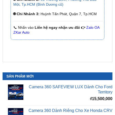
🌐 Chi Nhánh 3:
Huỳnh Tấn Phát, Quận 7, Tp.HCM
📞 Nhấn vào
Liên hệ ngay nhận ưu đãi 👉
Zalo OA
ZKar Auto
SẢN PHẨM MỚI
Camera 360 SAFEVIEW LUX Dành Cho Ford
Territory
₫
15,500,000
Camera 360 Dành Riêng Cho Xe Honda CRV
Giá
G
₫
16,500,000
₫
15,500,000
gốc
h
là:
t