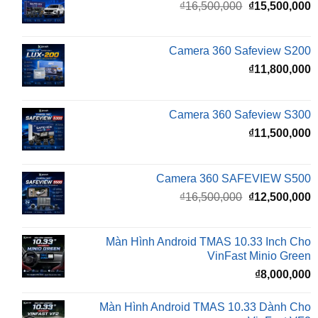
₫16,500,000.
l
Camera 360 Safeview S200
₫
₫
11,800,000
Camera 360 Safeview S300
₫
11,500,000
Camera 360 SAFEVIEW S500
Giá
G
₫
16,500,000
₫
12,500,000
gốc
h
là:
t
₫16,500,000.
l
Màn Hình Android TMAS 10.33 Inch Cho
₫
VinFast Minio Green
₫
8,000,000
Màn Hình Android TMAS 10.33 Dành Cho
VinFast VF2
₫
8,000,000