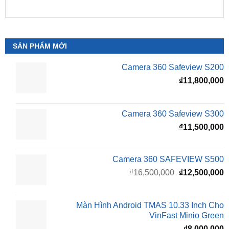
SẢN PHẨM MỚI
Camera 360 Safeview S200
₫
11,800,000
Camera 360 Safeview S300
₫
11,500,000
Camera 360 SAFEVIEW S500
Giá
G
₫
16,500,000
₫
12,500,000
gốc
h
là:
t
₫16,500,000.
l
Màn Hình Android TMAS 10.33 Inch Cho
₫
VinFast Minio Green
₫
8,000,000