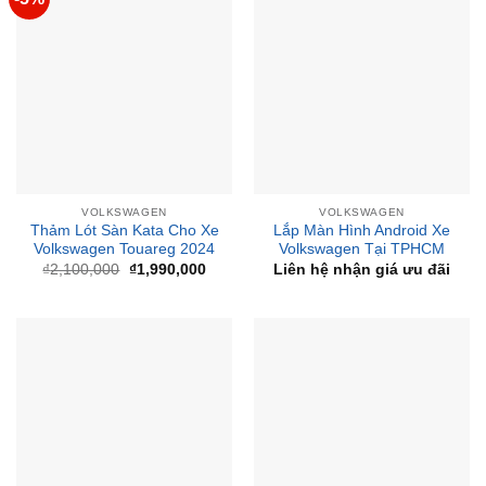
VOLKSWAGEN
VOLKSWAGEN
Thảm Lót Sàn Kata Cho Xe
Lắp Màn Hình Android Xe
Volkswagen Touareg 2024
Volkswagen Tại TPHCM
Giá
Giá
₫
2,100,000
₫
1,990,000
Liên hệ nhận giá ưu đãi
gốc
hiện
là:
tại
₫2,100,000.
là:
₫1,990,000.