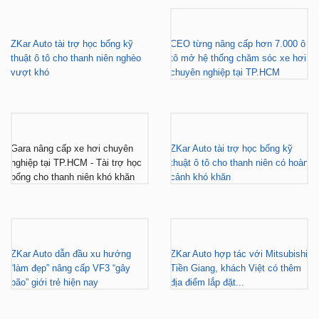
ZKar Auto tài trợ học bổng kỹ
CEO từng nâng cấp hơn 7.000 ô
thuật ô tô cho thanh niên nghèo
tô mở hệ thống chăm sóc xe hơi
vượt khó
chuyên nghiệp tại TP.HCM
Gara nâng cấp xe hơi chuyên
ZKar Auto tài trợ học bổng kỹ
nghiệp tại TP.HCM - Tài trợ học
thuật ô tô cho thanh niên có hoàn
bổng cho thanh niên khó khăn
cảnh khó khăn
ZKar Auto dẫn đầu xu hướng
ZKar Auto hợp tác với Mitsubishi
“làm đẹp” nâng cấp VF3 “gây
Tiền Giang, khách Việt có thêm
bão” giới trẻ hiện nay
địa điểm lắp đặt...