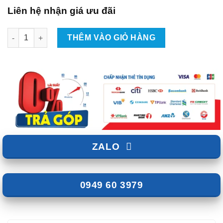
Liên hệ nhận giá ưu đãi
LED Bầu Trời Sao Cửa Sổ Trời Cho Xe Volkswagen Viloran số l
THÊM VÀO GIỎ HÀNG
ZALO
0949 60 3979