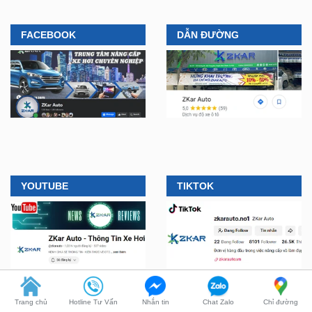
FACEBOOK
DẪN ĐƯỜNG
YOUTUBE
TIKTOK
Trang chủ
Hotline Tư Vấn
Nhắn tin
Chat Zalo
Chỉ đường