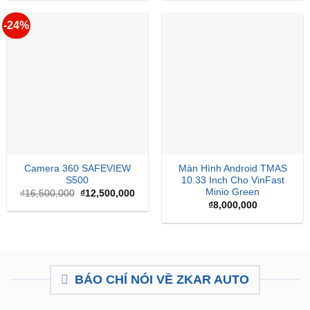
-24%
Camera 360 SAFEVIEW
Màn Hình Android TMAS
S500
10.33 Inch Cho VinFast
Minio Green
Giá
Giá
₫
16,500,000
₫
12,500,000
gốc
hiện
₫
8,000,000
là:
tại
₫16,500,000.
là:
₫12,500,000.
BÁO CHÍ NÓI VỀ ZKAR AUTO