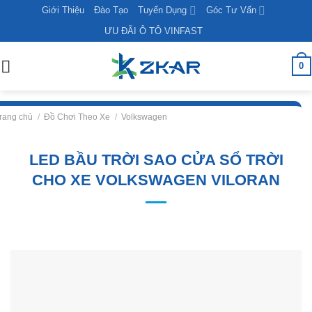
Skip
Giới Thiệu
Đào Tạo
Tuyển Dụng
Góc Tư Vấn
to
ƯU ĐÃI Ô TÔ VINFAST
content
0
rang chủ
/
Đồ Chơi Theo Xe
/
Volkswagen
LED BẦU TRỜI SAO CỬA SỔ TRỜI
CHO XE VOLKSWAGEN VILORAN