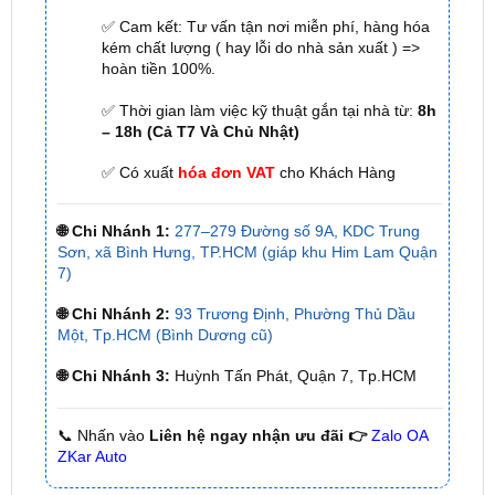
✅ Cam kết: Tư vấn tận nơi miễn phí, hàng hóa
kém chất lượng ( hay lỗi do nhà sản xuất ) =>
hoàn tiền 100%.
✅ Thời gian làm việc kỹ thuật gắn tại nhà từ:
8h
– 18h (Cả T7 Và Chủ Nhật)
✅ Có xuất
hóa đơn VAT
cho Khách Hàng
🌐 Chi Nhánh 1:
277–279 Đường số 9A, KDC Trung
Sơn, xã Bình Hưng, TP.HCM (giáp khu Him Lam Quận
7)
🌐 Chi Nhánh 2:
93 Trương Định, Phường Thủ Dầu
Một, Tp.HCM (Bình Dương cũ)
🌐 Chi Nhánh 3:
Huỳnh Tấn Phát, Quận 7, Tp.HCM
📞 Nhấn vào
Liên hệ ngay nhận ưu đãi 👉
Zalo OA
ZKar Auto